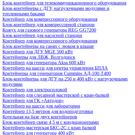
Блок-контейнер для телекоммуникационного оборудования
Блок-контейнеры с ДГУ, нагрузочными модулями и
топливными баками
Контейнер для компрессорного оборудования
Блок-контейнер для компрессорной станции
Кожух для газового генератора REG GG7200
Блок-контейнер для насосной станции
Контейнер для компрессорного оборудования
Блок-контейнеры на санях с люком в крыше
Контейнер для ДГУ MGE 500 кВт
Контейнеры для ЛВЖ, Волгодонск
Контейнер для генератора Aksa 600 кВт
Контейнер на шасси для центра управления БПЛА
Контейнеры для генераторов Cummins АД-100-Т400
Блок-контейнеры для ДГУ на 250 и 400 кВт с нагрузочными
модулями
Контейнер для электросиловой
Контейнер для слесарной мастерской с кран-балкой
Контейнер для ГК «Автодор»
Контейнер на шасси для лаборатории
Контейнер 13,5 метров для водоподготовки
Котельная на базе двух контейнеров
Блок-контейнер связи 4,5 м с кондиционерами
Контейнер-мастерская БКС-2С с кран балкой
Контейнер для генератора 400 кВт