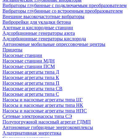
Вибраторы глубинные с подключаемым преобразователем
Вибраторы глубинные со встроенным преобразователем
Внешние высокочастотные вибраторы
Виброрейки для укладки бетона
Азотные и кислородные станции
Адсорбционные генераторы азота
Адсорбционные генераторы кислорода
Автономные мобильные опрессовочные центры
Прицепы
Насосные станции
Насосные станции МДН
Насосные станции ПСМ
Насосные агрегаты типа Д
Насосные агрегаты типа К
Насосные агрегаты типа П
Насосные агрегаты типа СВ
Насосные агрегаты типа С
Насосы и насосные агрегаты типа ЦГ
Насосы и насосные агрегаты типа НК
Насосы и насосные агрегаты типа НПС
Сетевые электронасосы типа СЭ
Полупогружной насосный агрегат ГДМП
Автономные гибридные энергокомплексы
Альтернативная энергетика