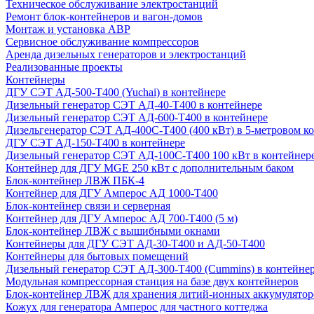
Техническое обслуживание электростанций
Ремонт блок-контейнеров и вагон-домов
Монтаж и установка АВР
Сервисное обслуживание компрессоров
Аренда дизельных генераторов и электростанций
Реализованные проекты
Контейнеры
ДГУ СЭТ АД-500-Т400 (Yuchai) в контейнере
Дизельный генератор СЭТ АД-40-Т400 в контейнере
Дизельный генератор СЭТ АД-600-Т400 в контейнере
Дизельгенератор СЭТ АД-400С-Т400 (400 кВт) в 5-метровом к
ДГУ СЭТ АД-150-Т400 в контейнере
Дизельный генератор СЭТ АД-100С-Т400 100 кВт в контейнер
Контейнер для ДГУ MGE 250 кВт с дополнительным баком
Блок-контейнер ЛВЖ ПБК-4
Контейнер для ДГУ Амперос АД 1000-Т400
Блок-контейнер связи и серверная
Контейнер для ДГУ Амперос АД 700-Т400 (5 м)
Блок-контейнер ЛВЖ с вышибными окнами
Контейнеры для ДГУ СЭТ АД-30-Т400 и АД-50-Т400
Контейнеры для бытовых помещений
Дизельный генератор СЭТ АД-300-Т400 (Cummins) в контейне
Модульная компрессорная станция на базе двух контейнеров
Блок-контейнер ЛВЖ для хранения литий-ионных аккумулятор
Кожух для генератора Амперос для частного коттеджа