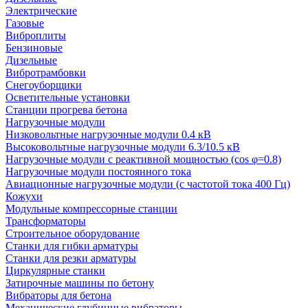
Электрические
Газовые
Виброплиты
Бензиновые
Дизельные
Вибротрамбовки
Снегоуборщики
Осветительные установки
Станции прогрева бетона
Нагрузочные модули
Низковольтные нагрузочные модули 0.4 кВ
Высоковольтные нагрузочные модули 6.3/10.5 кВ
Нагрузочные модули с реактивной мощностью (cos φ=0.8)
Нагрузочные модули постоянного тока
Авиационные нагрузочные модули (с частотой тока 400 Гц)
Кожухи
Модульные компрессорные станции
Трансформаторы
Строительное оборудование
Станки для гибки арматуры
Станки для резки арматуры
Циркулярные станки
Затирочные машины по бетону
Вибраторы для бетона
Механические глубинные вибраторы