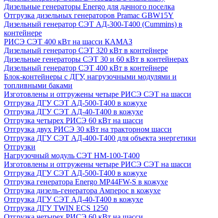
Дизельные генераторы Energo для дачного поселка
Отгрузка дизельных генераторов Pramac GВW15Y
Дизельный генератор СЭТ АД-300-Т400 (Cummins) в
контейнере
РИСЭ СЭТ 400 кВт на шасси КАМАЗ
Дизельный генератор СЭТ 320 кВт в контейнере
Дизельные генераторы СЭТ 30 и 60 кВт в контейнерах
Дизельный генератор СЭТ 400 кВт в контейнере
Блок-контейнеры с ДГУ, нагрузочными модулями и
топливными баками
Изготовлены и отгружены четыре РИСЭ СЭТ на шасси
Отгрузка ДГУ СЭТ АД-500-Т400 в кожухе
Отгрузка ДГУ СЭТ АД-40-Т400 в кожухе
Отгрузка четырех РИСЭ 60 кВт на шасси
Отгрузка двух РИСЭ 30 кВт на тракторном шасси
Отгрузка ДГУ СЭТ АД-400-Т400 для объекта энергетики
Отгрузки
Нагрузочный модуль СЭТ НМ-100-Т400
Изготовлены и отгружены четыре РИСЭ СЭТ на шасси
Отгрузка ДГУ СЭТ АД-500-Т400 в кожухе
Отгрузка генератора Energo MP44FW-S в кожухе
Отгрузка дизель-генератора Амперос в кожухе
Отгрузка ДГУ СЭТ АД-40-Т400 в кожухе
Отгрузка ДГУ TWIN ECS 1250
Отгрузка четырех РИСЭ 60 кВт на шасси