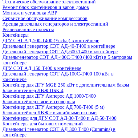
Техническое обслуживание электростанций
Ремонт блок-контейнеров и вагон-домов
Монтаж и установка АВР
Сервисное обслуживание компрессоров
Аренда дизельных генераторов и электростанций
Реализованные проекты
Контейнеры
ДГУ СЭТ АД-500-Т400 (Yuchai) в контейнере
Дизельный генератор СЭТ АД-40-Т400 в контейнере
Дизельный генератор СЭТ АД-600-Т400 в контейнере
Дизельгенератор СЭТ АД-400С-Т400 (400 кВт) в 5-метровом
контейнере
ДГУ СЭТ АД-150-Т400 в контейнере
Дизельный генератор СЭТ АД-100С-Т400 100 кВт в
контейнере
Контейнер для ДГУ MGE 250 кВт с дополнительным баком
Блок-контейнер ЛВЖ ПБК-4
Контейнер для ДГУ Амперос АД 1000-Т400
Блок-контейнер связи и серверная
Контейнер для ДГУ Амперос АД 700-Т400 (5 м)
Блок-контейнер ЛВЖ с вышибными окнами
Контейнеры для ДГУ СЭТ АД-30-Т400 и АД-50-Т400
Контейнеры для бытовых помещений
Дизельный генератор СЭТ АД-300-Т400 (Cummins) в
контейнере