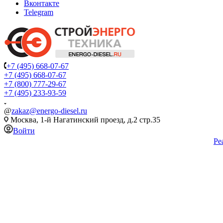
Вконтакте
Telegram
+7 (495) 668-07-67
+7 (495) 668-07-67
+7 (800) 777-29-67
+7 (495) 233-93-59
@
zakaz@energo-diesel.ru
Москва, 1-й Нагатинский проезд, д.2 стр.35
Войти
Ре