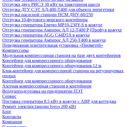
Отгрузка двух РИСЭ 30 кВт на тракторном шасси
Отгрузка ДГУ СЭТ АД-400-Т400 для объекта энергетики
Отгрузка насосной станции ПСМ ДНУ-60/250
Отгрузка 10-футового морского контейнера
Отгрузка генератора Energo MP10-230Y-S в кожухе
Отгрузка генератора Амперос АД 12-Т400 P (Проф) в кожухе
Отгрузка генератора AGG C44D5A в кожухе
Отгрузка генератора Амперос АД 250-Т400 в кожухе
Передвижная осветительная установка «Прометей»
Компрессоры
Модульная компрессорная станция на базе двух контейнеров
Контейнер для компрессорного оборудования
Контейнер для компрессорного оборудования 12 м
Блок-контейнер для компрессорной станции на регулируемых
опорах
Контейнер для компрессорного оборудования
Азотная компрессорная станция в контейнере
Воздухоподготовка на предприятии ПЭТ
Сервис
Поставка генератора 8.5 кВт в кожухе с АВР для коттеджа
Ремонт электростанции Iveco 200 кВт
Блог
Контакты
Компания
О компании