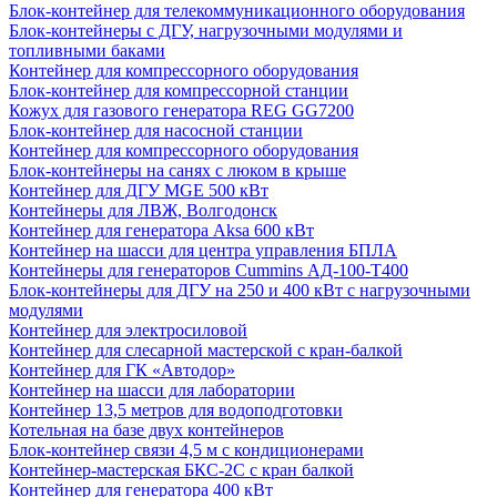
Блок-контейнер для телекоммуникационного оборудования
Блок-контейнеры с ДГУ, нагрузочными модулями и
топливными баками
Контейнер для компрессорного оборудования
Блок-контейнер для компрессорной станции
Кожух для газового генератора REG GG7200
Блок-контейнер для насосной станции
Контейнер для компрессорного оборудования
Блок-контейнеры на санях с люком в крыше
Контейнер для ДГУ MGE 500 кВт
Контейнеры для ЛВЖ, Волгодонск
Контейнер для генератора Aksa 600 кВт
Контейнер на шасси для центра управления БПЛА
Контейнеры для генераторов Cummins АД-100-Т400
Блок-контейнеры для ДГУ на 250 и 400 кВт с нагрузочными
модулями
Контейнер для электросиловой
Контейнер для слесарной мастерской с кран-балкой
Контейнер для ГК «Автодор»
Контейнер на шасси для лаборатории
Контейнер 13,5 метров для водоподготовки
Котельная на базе двух контейнеров
Блок-контейнер связи 4,5 м с кондиционерами
Контейнер-мастерская БКС-2С с кран балкой
Контейнер для генератора 400 кВт