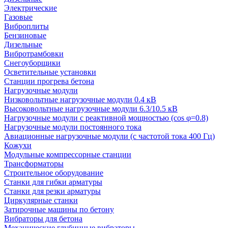
Электрические
Газовые
Виброплиты
Бензиновые
Дизельные
Вибротрамбовки
Снегоуборщики
Осветительные установки
Станции прогрева бетона
Нагрузочные модули
Низковольтные нагрузочные модули 0.4 кВ
Высоковольтные нагрузочные модули 6.3/10.5 кВ
Нагрузочные модули с реактивной мощностью (cos φ=0.8)
Нагрузочные модули постоянного тока
Авиационные нагрузочные модули (с частотой тока 400 Гц)
Кожухи
Модульные компрессорные станции
Трансформаторы
Строительное оборудование
Станки для гибки арматуры
Станки для резки арматуры
Циркулярные станки
Затирочные машины по бетону
Вибраторы для бетона
Механические глубинные вибраторы