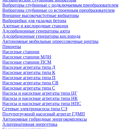
Вибраторы глубинные с подключаемым преобразователем
Вибраторы глубинные со встроенным преобразователем
Внешние высокочастотные вибраторы
Виброрейки для укладки бетона
Азотные и кислородные станции
Адсорбционные генераторы азота
Адсорбционные генераторы кислорода
Автономные мобильные опрессовочные центры
Прицепы
Насосные станции
Насосные станции МДН
Насосные станции ПСМ
Насосные агрегаты типа Д
Насосные агрегаты типа К
Насосные агрегаты типа П
Насосные агрегаты типа СВ
Насосные агрегаты типа С
Насосы и насосные агрегаты типа ЦГ
Насосы и насосные агрегаты типа НК
Насосы и насосные агрегаты типа НПС
Сетевые электронасосы типа СЭ
Полупогружной насосный агрегат ГДМП
Автономные гибридные энергокомплексы
Альтернативная энергетика