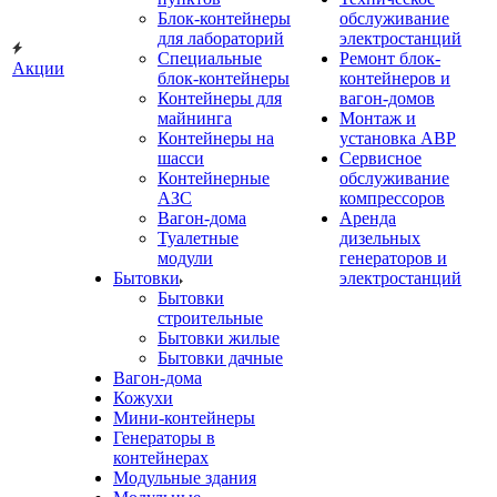
Блок-контейнеры
обслуживание
для лабораторий
электростанций
Специальные
Ремонт блок-
Акции
блок-контейнеры
контейнеров и
Контейнеры для
вагон-домов
майнинга
Монтаж и
Контейнеры на
установка АВР
шасси
Сервисное
Контейнерные
обслуживание
АЗС
компрессоров
Вагон-дома
Аренда
Туалетные
дизельных
модули
генераторов и
Бытовки
электростанций
Бытовки
строительные
Бытовки жилые
Бытовки дачные
Вагон-дома
Кожухи
Мини-контейнеры
Генераторы в
контейнерах
Модульные здания