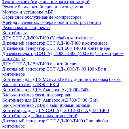
Техническое обслуживание электростанций
Ремонт блок-контейнеров и вагон-домов
Монтаж и установка АВР
Сервисное обслуживание компрессоров
Аренда дизельных генераторов и электростанций
Реализованные проекты
Контейнеры
ДГУ СЭТ АД-500-Т400 (Yuchai) в контейнере
Дизельный генератор СЭТ АД-40-Т400 в контейнере
Дизельный генератор СЭТ АД-600-Т400 в контейнере
Дизельгенератор СЭТ АД-400С-Т400 (400 кВт) в 5-метровом
контейнере
ДГУ СЭТ АД-150-Т400 в контейнере
Дизельный генератор СЭТ АД-100С-Т400 100 кВт в
контейнере
Контейнер для ДГУ MGE 250 кВт с дополнительным баком
Блок-контейнер ЛВЖ ПБК-4
Контейнер для ДГУ Амперос АД 1000-Т400
Блок-контейнер связи и серверная
Контейнер для ДГУ Амперос АД 700-Т400 (5 м)
Блок-контейнер ЛВЖ с вышибными окнами
Контейнеры для ДГУ СЭТ АД-30-Т400 и АД-50-Т400
Контейнеры для бытовых помещений
Дизельный генератор СЭТ АД-300-Т400 (Cummins) в
контейнере