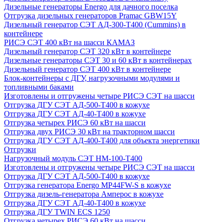
Дизельные генераторы Energo для дачного поселка
Отгрузка дизельных генераторов Pramac GВW15Y
Дизельный генератор СЭТ АД-300-Т400 (Cummins) в
контейнере
РИСЭ СЭТ 400 кВт на шасси КАМАЗ
Дизельный генератор СЭТ 320 кВт в контейнере
Дизельные генераторы СЭТ 30 и 60 кВт в контейнерах
Дизельный генератор СЭТ 400 кВт в контейнере
Блок-контейнеры с ДГУ, нагрузочными модулями и
топливными баками
Изготовлены и отгружены четыре РИСЭ СЭТ на шасси
Отгрузка ДГУ СЭТ АД-500-Т400 в кожухе
Отгрузка ДГУ СЭТ АД-40-Т400 в кожухе
Отгрузка четырех РИСЭ 60 кВт на шасси
Отгрузка двух РИСЭ 30 кВт на тракторном шасси
Отгрузка ДГУ СЭТ АД-400-Т400 для объекта энергетики
Отгрузки
Нагрузочный модуль СЭТ НМ-100-Т400
Изготовлены и отгружены четыре РИСЭ СЭТ на шасси
Отгрузка ДГУ СЭТ АД-500-Т400 в кожухе
Отгрузка генератора Energo MP44FW-S в кожухе
Отгрузка дизель-генератора Амперос в кожухе
Отгрузка ДГУ СЭТ АД-40-Т400 в кожухе
Отгрузка ДГУ TWIN ECS 1250
Отгрузка четырех РИСЭ 60 кВт на шасси