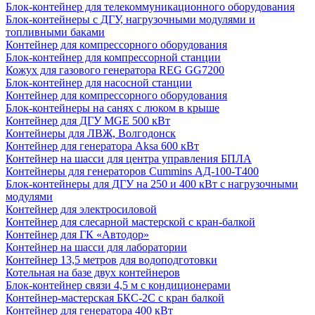
Блок-контейнер для телекоммуникационного оборудования
Блок-контейнеры с ДГУ, нагрузочными модулями и
топливными баками
Контейнер для компрессорного оборудования
Блок-контейнер для компрессорной станции
Кожух для газового генератора REG GG7200
Блок-контейнер для насосной станции
Контейнер для компрессорного оборудования
Блок-контейнеры на санях с люком в крыше
Контейнер для ДГУ MGE 500 кВт
Контейнеры для ЛВЖ, Волгодонск
Контейнер для генератора Aksa 600 кВт
Контейнер на шасси для центра управления БПЛА
Контейнеры для генераторов Cummins АД-100-Т400
Блок-контейнеры для ДГУ на 250 и 400 кВт с нагрузочными
модулями
Контейнер для электросиловой
Контейнер для слесарной мастерской с кран-балкой
Контейнер для ГК «Автодор»
Контейнер на шасси для лаборатории
Контейнер 13,5 метров для водоподготовки
Котельная на базе двух контейнеров
Блок-контейнер связи 4,5 м с кондиционерами
Контейнер-мастерская БКС-2С с кран балкой
Контейнер для генератора 400 кВт