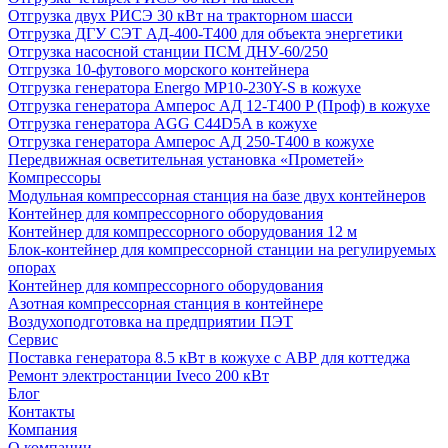
Отгрузка двух РИСЭ 30 кВт на тракторном шасси
Отгрузка ДГУ СЭТ АД-400-Т400 для объекта энергетики
Отгрузка насосной станции ПСМ ДНУ-60/250
Отгрузка 10-футового морского контейнера
Отгрузка генератора Energo MP10-230Y-S в кожухе
Отгрузка генератора Амперос АД 12-Т400 P (Проф) в кожухе
Отгрузка генератора AGG C44D5A в кожухе
Отгрузка генератора Амперос АД 250-Т400 в кожухе
Передвижная осветительная установка «Прометей»
Компрессоры
Модульная компрессорная станция на базе двух контейнеров
Контейнер для компрессорного оборудования
Контейнер для компрессорного оборудования 12 м
Блок-контейнер для компрессорной станции на регулируемых
опорах
Контейнер для компрессорного оборудования
Азотная компрессорная станция в контейнере
Воздухоподготовка на предприятии ПЭТ
Сервис
Поставка генератора 8.5 кВт в кожухе с АВР для коттеджа
Ремонт электростанции Iveco 200 кВт
Блог
Контакты
Компания
О компании