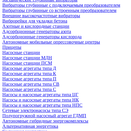
Вибраторы глубинные с подключаемым преобразователем
Вибраторы глубинные со встроенным преобразователем
Внешние высокочастотные вибраторы
Виброрейки для укладки бетона
Азотные и кислородные станции
Адсорбционные генераторы азота
Адсорбционные генераторы кислорода
Автономные мобильные опрессовочные центры
Прицепы
Насосные станции
Насосные станции МДН
Насосные станции ПСМ
Насосные агрегаты типа Д
Насосные агрегаты типа К
Насосные агрегаты типа П
Насосные агрегаты типа СВ
Насосные агрегаты типа С
Насосы и насосные агрегаты типа ЦГ
Насосы и насосные агрегаты типа НК
Насосы и насосные агрегаты типа НПС
Сетевые электронасосы типа СЭ
Полупогружной насосный агрегат ГДМП
Автономные гибридные энергокомплексы
Альтернативная энергетика