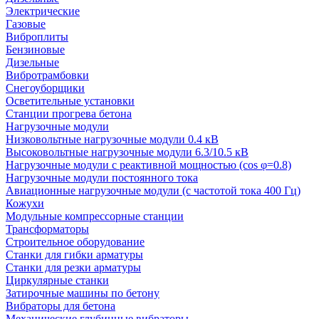
Электрические
Газовые
Виброплиты
Бензиновые
Дизельные
Вибротрамбовки
Снегоуборщики
Осветительные установки
Станции прогрева бетона
Нагрузочные модули
Низковольтные нагрузочные модули 0.4 кВ
Высоковольтные нагрузочные модули 6.3/10.5 кВ
Нагрузочные модули с реактивной мощностью (cos φ=0.8)
Нагрузочные модули постоянного тока
Авиационные нагрузочные модули (с частотой тока 400 Гц)
Кожухи
Модульные компрессорные станции
Трансформаторы
Строительное оборудование
Станки для гибки арматуры
Станки для резки арматуры
Циркулярные станки
Затирочные машины по бетону
Вибраторы для бетона
Механические глубинные вибраторы