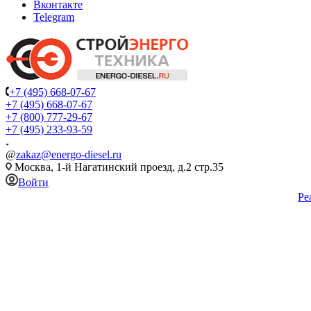
Вконтакте
Telegram
+7 (495) 668-07-67
+7 (495) 668-07-67
+7 (800) 777-29-67
+7 (495) 233-93-59
@
zakaz@energo-diesel.ru
Москва, 1-й Нагатинский проезд, д.2 стр.35
Войти
Ре