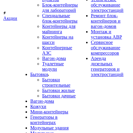
Блок-контейнеры
обслуживание
для лабораторий
электростанций
Специальные
Ремонт блок-
Акции
блок-контейнеры
контейнеров и
Контейнеры для
вагон-домов
майнинга
Монтаж и
Контейнеры на
установка АВР
шасси
Сервисное
Контейнерные
обслуживание
АЗС
компрессоров
Вагон-дома
Аренда
Туалетные
дизельных
модули
генераторов и
Бытовки
электростанций
Бытовки
строительные
Бытовки жилые
Бытовки дачные
Вагон-дома
Кожухи
Мини-контейнеры
Генераторы в
контейнерах
Модульные здания