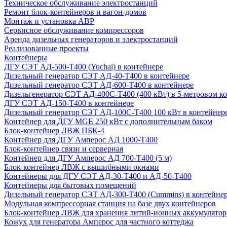
Техническое обслуживание электростанций
Ремонт блок-контейнеров и вагон-домов
Монтаж и установка АВР
Сервисное обслуживание компрессоров
Аренда дизельных генераторов и электростанций
Реализованные проекты
Контейнеры
ДГУ СЭТ АД-500-Т400 (Yuchai) в контейнере
Дизельный генератор СЭТ АД-40-Т400 в контейнере
Дизельный генератор СЭТ АД-600-Т400 в контейнере
Дизельгенератор СЭТ АД-400С-Т400 (400 кВт) в 5-метровом к
ДГУ СЭТ АД-150-Т400 в контейнере
Дизельный генератор СЭТ АД-100С-Т400 100 кВт в контейнер
Контейнер для ДГУ MGE 250 кВт с дополнительным баком
Блок-контейнер ЛВЖ ПБК-4
Контейнер для ДГУ Амперос АД 1000-Т400
Блок-контейнер связи и серверная
Контейнер для ДГУ Амперос АД 700-Т400 (5 м)
Блок-контейнер ЛВЖ с вышибными окнами
Контейнеры для ДГУ СЭТ АД-30-Т400 и АД-50-Т400
Контейнеры для бытовых помещений
Дизельный генератор СЭТ АД-300-Т400 (Cummins) в контейне
Модульная компрессорная станция на базе двух контейнеров
Блок-контейнер ЛВЖ для хранения литий-ионных аккумулятор
Кожух для генератора Амперос для частного коттеджа