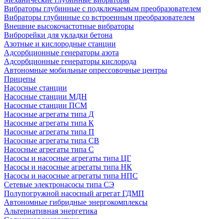
Вибраторы глубинные с подключаемым преобразователем
Вибраторы глубинные со встроенным преобразователем
Внешние высокочастотные вибраторы
Виброрейки для укладки бетона
Азотные и кислородные станции
Адсорбционные генераторы азота
Адсорбционные генераторы кислорода
Автономные мобильные опрессовочные центры
Прицепы
Насосные станции
Насосные станции МДН
Насосные станции ПСМ
Насосные агрегаты типа Д
Насосные агрегаты типа К
Насосные агрегаты типа П
Насосные агрегаты типа СВ
Насосные агрегаты типа С
Насосы и насосные агрегаты типа ЦГ
Насосы и насосные агрегаты типа НК
Насосы и насосные агрегаты типа НПС
Сетевые электронасосы типа СЭ
Полупогружной насосный агрегат ГДМП
Автономные гибридные энергокомплексы
Альтернативная энергетика