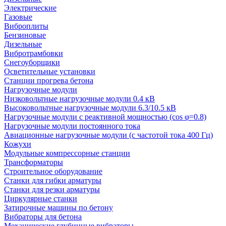
Электрические
Газовые
Виброплиты
Бензиновые
Дизельные
Вибротрамбовки
Снегоуборщики
Осветительные установки
Станции прогрева бетона
Нагрузочные модули
Низковольтные нагрузочные модули 0.4 кВ
Высоковольтные нагрузочные модули 6.3/10.5 кВ
Нагрузочные модули с реактивной мощностью (cos φ=0.8)
Нагрузочные модули постоянного тока
Авиационные нагрузочные модули (с частотой тока 400 Гц)
Кожухи
Модульные компрессорные станции
Трансформаторы
Строительное оборудование
Станки для гибки арматуры
Станки для резки арматуры
Циркулярные станки
Затирочные машины по бетону
Вибраторы для бетона
Механические глубинные вибраторы