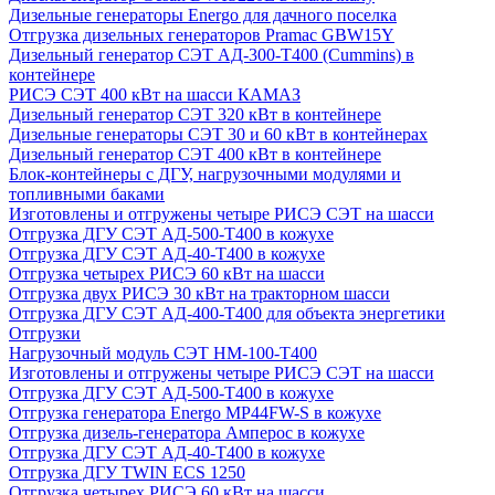
Дизельные генераторы Energo для дачного поселка
Отгрузка дизельных генераторов Pramac GВW15Y
Дизельный генератор СЭТ АД-300-Т400 (Cummins) в
контейнере
РИСЭ СЭТ 400 кВт на шасси КАМАЗ
Дизельный генератор СЭТ 320 кВт в контейнере
Дизельные генераторы СЭТ 30 и 60 кВт в контейнерах
Дизельный генератор СЭТ 400 кВт в контейнере
Блок-контейнеры с ДГУ, нагрузочными модулями и
топливными баками
Изготовлены и отгружены четыре РИСЭ СЭТ на шасси
Отгрузка ДГУ СЭТ АД-500-Т400 в кожухе
Отгрузка ДГУ СЭТ АД-40-Т400 в кожухе
Отгрузка четырех РИСЭ 60 кВт на шасси
Отгрузка двух РИСЭ 30 кВт на тракторном шасси
Отгрузка ДГУ СЭТ АД-400-Т400 для объекта энергетики
Отгрузки
Нагрузочный модуль СЭТ НМ-100-Т400
Изготовлены и отгружены четыре РИСЭ СЭТ на шасси
Отгрузка ДГУ СЭТ АД-500-Т400 в кожухе
Отгрузка генератора Energo MP44FW-S в кожухе
Отгрузка дизель-генератора Амперос в кожухе
Отгрузка ДГУ СЭТ АД-40-Т400 в кожухе
Отгрузка ДГУ TWIN ECS 1250
Отгрузка четырех РИСЭ 60 кВт на шасси