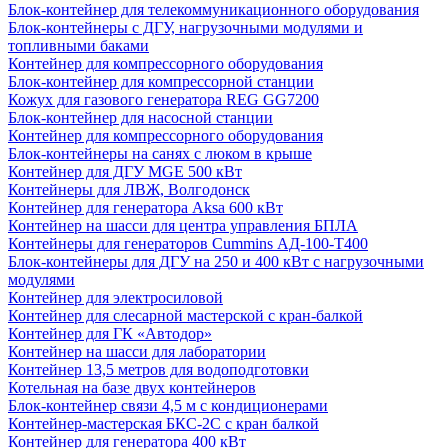
Блок-контейнер для телекоммуникационного оборудования
Блок-контейнеры с ДГУ, нагрузочными модулями и
топливными баками
Контейнер для компрессорного оборудования
Блок-контейнер для компрессорной станции
Кожух для газового генератора REG GG7200
Блок-контейнер для насосной станции
Контейнер для компрессорного оборудования
Блок-контейнеры на санях с люком в крыше
Контейнер для ДГУ MGE 500 кВт
Контейнеры для ЛВЖ, Волгодонск
Контейнер для генератора Aksa 600 кВт
Контейнер на шасси для центра управления БПЛА
Контейнеры для генераторов Cummins АД-100-Т400
Блок-контейнеры для ДГУ на 250 и 400 кВт с нагрузочными
модулями
Контейнер для электросиловой
Контейнер для слесарной мастерской с кран-балкой
Контейнер для ГК «Автодор»
Контейнер на шасси для лаборатории
Контейнер 13,5 метров для водоподготовки
Котельная на базе двух контейнеров
Блок-контейнер связи 4,5 м с кондиционерами
Контейнер-мастерская БКС-2С с кран балкой
Контейнер для генератора 400 кВт