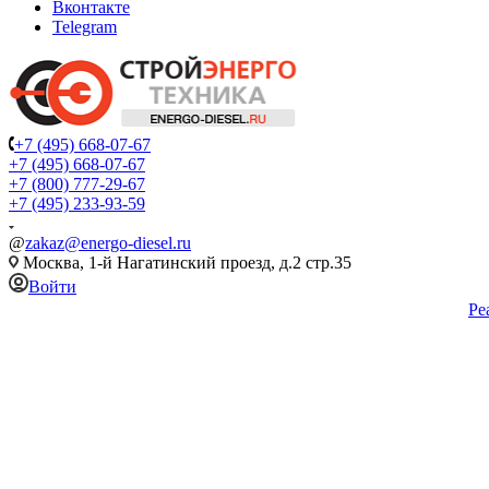
Вконтакте
Telegram
+7 (495) 668-07-67
+7 (495) 668-07-67
+7 (800) 777-29-67
+7 (495) 233-93-59
@
zakaz@energo-diesel.ru
Москва, 1-й Нагатинский проезд, д.2 стр.35
Войти
Ре