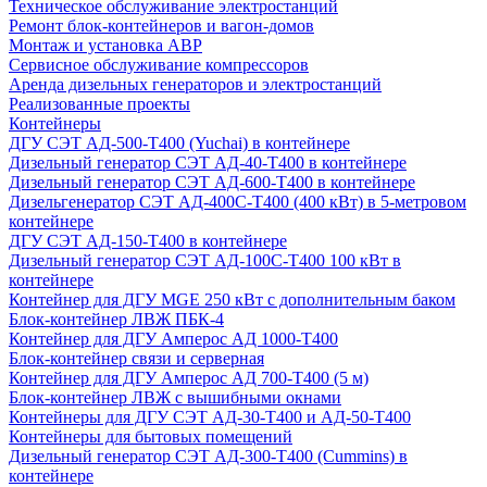
Техническое обслуживание электростанций
Ремонт блок-контейнеров и вагон-домов
Монтаж и установка АВР
Сервисное обслуживание компрессоров
Аренда дизельных генераторов и электростанций
Реализованные проекты
Контейнеры
ДГУ СЭТ АД-500-Т400 (Yuchai) в контейнере
Дизельный генератор СЭТ АД-40-Т400 в контейнере
Дизельный генератор СЭТ АД-600-Т400 в контейнере
Дизельгенератор СЭТ АД-400С-Т400 (400 кВт) в 5-метровом
контейнере
ДГУ СЭТ АД-150-Т400 в контейнере
Дизельный генератор СЭТ АД-100С-Т400 100 кВт в
контейнере
Контейнер для ДГУ MGE 250 кВт с дополнительным баком
Блок-контейнер ЛВЖ ПБК-4
Контейнер для ДГУ Амперос АД 1000-Т400
Блок-контейнер связи и серверная
Контейнер для ДГУ Амперос АД 700-Т400 (5 м)
Блок-контейнер ЛВЖ с вышибными окнами
Контейнеры для ДГУ СЭТ АД-30-Т400 и АД-50-Т400
Контейнеры для бытовых помещений
Дизельный генератор СЭТ АД-300-Т400 (Cummins) в
контейнере