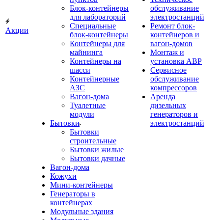
Блок-контейнеры
обслуживание
для лабораторий
электростанций
Специальные
Ремонт блок-
Акции
блок-контейнеры
контейнеров и
Контейнеры для
вагон-домов
майнинга
Монтаж и
Контейнеры на
установка АВР
шасси
Сервисное
Контейнерные
обслуживание
АЗС
компрессоров
Вагон-дома
Аренда
Туалетные
дизельных
модули
генераторов и
Бытовки
электростанций
Бытовки
строительные
Бытовки жилые
Бытовки дачные
Вагон-дома
Кожухи
Мини-контейнеры
Генераторы в
контейнерах
Модульные здания