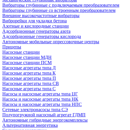
Вибраторы глубинные с подключаемым преобразователем
Вибраторы глубинные со встроенным преобразователем
Внешние высокочастотные вибраторы
Виброрейки для укладки бетона
Азотные и кислородные станции
Адсорбционные генераторы азота
Адсорбционные генераторы кислорода
Автономные мобильные опрессовочные центры
Прицепы
Насосные станции
Насосные станции МДН
Насосные станции ПСМ
Насосные агрегаты типа Д
Насосные агрегаты типа К
Насосные агрегаты типа П
Насосные агрегаты типа СВ
Насосные агрегаты типа С
Насосы и насосные агрегаты типа ЦГ
Насосы и насосные агрегаты типа НК
Насосы и насосные агрегаты типа НПС
Сетевые электронасосы типа СЭ
Полупогружной насосный агрегат ГДМП
Автономные гибридные энергокомплексы
Альтернативная энергетика