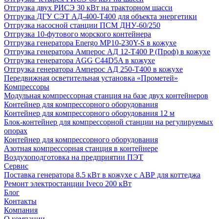
Отгрузка двух РИСЭ 30 кВт на тракторном шасси
Отгрузка ДГУ СЭТ АД-400-Т400 для объекта энергетики
Отгрузка насосной станции ПСМ ДНУ-60/250
Отгрузка 10-футового морского контейнера
Отгрузка генератора Energo MP10-230Y-S в кожухе
Отгрузка генератора Амперос АД 12-Т400 P (Проф) в кожухе
Отгрузка генератора AGG C44D5A в кожухе
Отгрузка генератора Амперос АД 250-Т400 в кожухе
Передвижная осветительная установка «Прометей»
Компрессоры
Модульная компрессорная станция на базе двух контейнеров
Контейнер для компрессорного оборудования
Контейнер для компрессорного оборудования 12 м
Блок-контейнер для компрессорной станции на регулируемых
опорах
Контейнер для компрессорного оборудования
Азотная компрессорная станция в контейнере
Воздухоподготовка на предприятии ПЭТ
Сервис
Поставка генератора 8.5 кВт в кожухе с АВР для коттеджа
Ремонт электростанции Iveco 200 кВт
Блог
Контакты
Компания
О компании