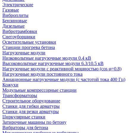
Электрические
Газовые
Виброплиты
Бензиновые
Дизельные
Вибротрамбовки
Снегоуборщики
Осветительные установки
Станции прогрева бетона
Нагрузочные модули
Низковольтные нагрузочные модули 0.4 кВ
Высоковольтные нагрузочные модули 6.3/10.5 кВ
Нагрузочные модули с реактивной мощностью (cos φ=0.8)
Нагрузочные модули постоянного тока
Авиационные нагрузочные модули (с частотой тока 400 Гц)
Кожухи
Модульные компрессорные станции
Трансформаторы
Строительное оборудование
Станки для гибки арматуры
Станки для резки арматуры
Циркулярные станки
Затирочные машины по бетону
Вибраторы для бетона
Механические глубинные вибраторы