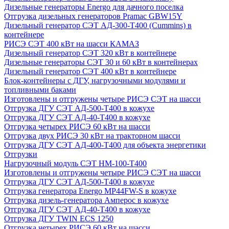
Дизельные генераторы Energo для дачного поселка
Отгрузка дизельных генераторов Pramac GВW15Y
Дизельный генератор СЭТ АД-300-Т400 (Cummins) в
контейнере
РИСЭ СЭТ 400 кВт на шасси КАМАЗ
Дизельный генератор СЭТ 320 кВт в контейнере
Дизельные генераторы СЭТ 30 и 60 кВт в контейнерах
Дизельный генератор СЭТ 400 кВт в контейнере
Блок-контейнеры с ДГУ, нагрузочными модулями и
топливными баками
Изготовлены и отгружены четыре РИСЭ СЭТ на шасси
Отгрузка ДГУ СЭТ АД-500-Т400 в кожухе
Отгрузка ДГУ СЭТ АД-40-Т400 в кожухе
Отгрузка четырех РИСЭ 60 кВт на шасси
Отгрузка двух РИСЭ 30 кВт на тракторном шасси
Отгрузка ДГУ СЭТ АД-400-Т400 для объекта энергетики
Отгрузки
Нагрузочный модуль СЭТ НМ-100-Т400
Изготовлены и отгружены четыре РИСЭ СЭТ на шасси
Отгрузка ДГУ СЭТ АД-500-Т400 в кожухе
Отгрузка генератора Energo MP44FW-S в кожухе
Отгрузка дизель-генератора Амперос в кожухе
Отгрузка ДГУ СЭТ АД-40-Т400 в кожухе
Отгрузка ДГУ TWIN ECS 1250
Отгрузка четырех РИСЭ 60 кВт на шасси