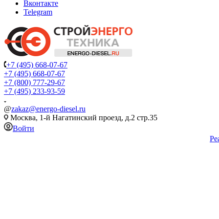
Вконтакте
Telegram
+7 (495) 668-07-67
+7 (495) 668-07-67
+7 (800) 777-29-67
+7 (495) 233-93-59
@
zakaz@energo-diesel.ru
Москва, 1-й Нагатинский проезд, д.2 стр.35
Войти
Ре