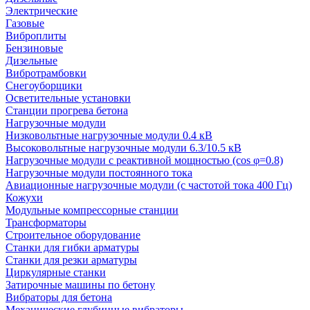
Электрические
Газовые
Виброплиты
Бензиновые
Дизельные
Вибротрамбовки
Снегоуборщики
Осветительные установки
Станции прогрева бетона
Нагрузочные модули
Низковольтные нагрузочные модули 0.4 кВ
Высоковольтные нагрузочные модули 6.3/10.5 кВ
Нагрузочные модули с реактивной мощностью (cos φ=0.8)
Нагрузочные модули постоянного тока
Авиационные нагрузочные модули (с частотой тока 400 Гц)
Кожухи
Модульные компрессорные станции
Трансформаторы
Строительное оборудование
Станки для гибки арматуры
Станки для резки арматуры
Циркулярные станки
Затирочные машины по бетону
Вибраторы для бетона
Механические глубинные вибраторы