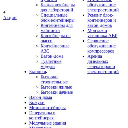
Блок-контейнеры
обслуживание
для лабораторий
электростанций
Специальные
Ремонт блок-
Акции
блок-контейнеры
контейнеров и
Контейнеры для
вагон-домов
майнинга
Монтаж и
Контейнеры на
установка АВР
шасси
Сервисное
Контейнерные
обслуживание
АЗС
компрессоров
Вагон-дома
Аренда
Туалетные
дизельных
модули
генераторов и
Бытовки
электростанций
Бытовки
строительные
Бытовки жилые
Бытовки дачные
Вагон-дома
Кожухи
Мини-контейнеры
Генераторы в
контейнерах
Модульные здания