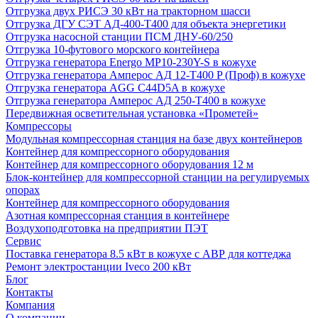
Отгрузка двух РИСЭ 30 кВт на тракторном шасси
Отгрузка ДГУ СЭТ АД-400-Т400 для объекта энергетики
Отгрузка насосной станции ПСМ ДНУ-60/250
Отгрузка 10-футового морского контейнера
Отгрузка генератора Energo MP10-230Y-S в кожухе
Отгрузка генератора Амперос АД 12-Т400 P (Проф) в кожухе
Отгрузка генератора AGG C44D5A в кожухе
Отгрузка генератора Амперос АД 250-Т400 в кожухе
Передвижная осветительная установка «Прометей»
Компрессоры
Модульная компрессорная станция на базе двух контейнеров
Контейнер для компрессорного оборудования
Контейнер для компрессорного оборудования 12 м
Блок-контейнер для компрессорной станции на регулируемых
опорах
Контейнер для компрессорного оборудования
Азотная компрессорная станция в контейнере
Воздухоподготовка на предприятии ПЭТ
Сервис
Поставка генератора 8.5 кВт в кожухе с АВР для коттеджа
Ремонт электростанции Iveco 200 кВт
Блог
Контакты
Компания
О компании