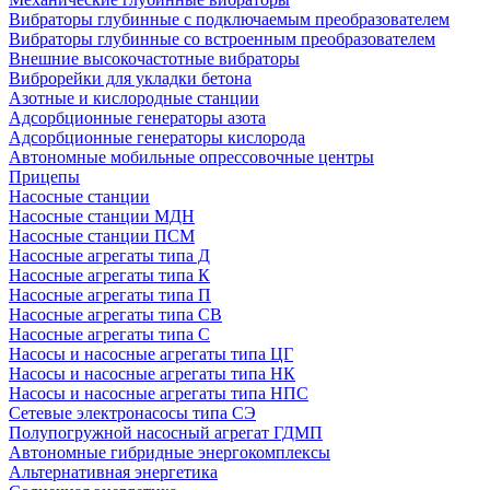
Вибраторы глубинные с подключаемым преобразователем
Вибраторы глубинные со встроенным преобразователем
Внешние высокочастотные вибраторы
Виброрейки для укладки бетона
Азотные и кислородные станции
Адсорбционные генераторы азота
Адсорбционные генераторы кислорода
Автономные мобильные опрессовочные центры
Прицепы
Насосные станции
Насосные станции МДН
Насосные станции ПСМ
Насосные агрегаты типа Д
Насосные агрегаты типа К
Насосные агрегаты типа П
Насосные агрегаты типа СВ
Насосные агрегаты типа С
Насосы и насосные агрегаты типа ЦГ
Насосы и насосные агрегаты типа НК
Насосы и насосные агрегаты типа НПС
Сетевые электронасосы типа СЭ
Полупогружной насосный агрегат ГДМП
Автономные гибридные энергокомплексы
Альтернативная энергетика