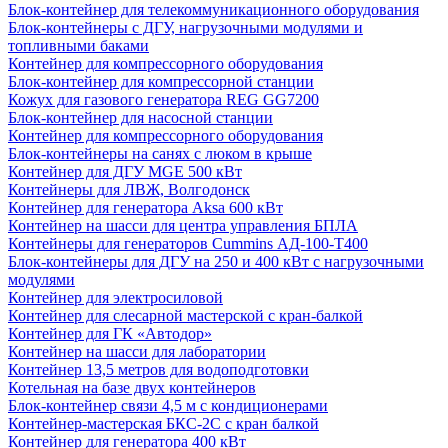
Блок-контейнер для телекоммуникационного оборудования
Блок-контейнеры с ДГУ, нагрузочными модулями и
топливными баками
Контейнер для компрессорного оборудования
Блок-контейнер для компрессорной станции
Кожух для газового генератора REG GG7200
Блок-контейнер для насосной станции
Контейнер для компрессорного оборудования
Блок-контейнеры на санях с люком в крыше
Контейнер для ДГУ MGE 500 кВт
Контейнеры для ЛВЖ, Волгодонск
Контейнер для генератора Aksa 600 кВт
Контейнер на шасси для центра управления БПЛА
Контейнеры для генераторов Cummins АД-100-Т400
Блок-контейнеры для ДГУ на 250 и 400 кВт с нагрузочными
модулями
Контейнер для электросиловой
Контейнер для слесарной мастерской с кран-балкой
Контейнер для ГК «Автодор»
Контейнер на шасси для лаборатории
Контейнер 13,5 метров для водоподготовки
Котельная на базе двух контейнеров
Блок-контейнер связи 4,5 м с кондиционерами
Контейнер-мастерская БКС-2С с кран балкой
Контейнер для генератора 400 кВт