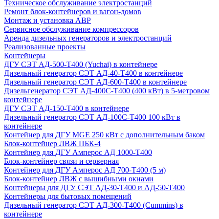
Техническое обслуживание электростанций
Ремонт блок-контейнеров и вагон-домов
Монтаж и установка АВР
Сервисное обслуживание компрессоров
Аренда дизельных генераторов и электростанций
Реализованные проекты
Контейнеры
ДГУ СЭТ АД-500-Т400 (Yuchai) в контейнере
Дизельный генератор СЭТ АД-40-Т400 в контейнере
Дизельный генератор СЭТ АД-600-Т400 в контейнере
Дизельгенератор СЭТ АД-400С-Т400 (400 кВт) в 5-метровом
контейнере
ДГУ СЭТ АД-150-Т400 в контейнере
Дизельный генератор СЭТ АД-100С-Т400 100 кВт в
контейнере
Контейнер для ДГУ MGE 250 кВт с дополнительным баком
Блок-контейнер ЛВЖ ПБК-4
Контейнер для ДГУ Амперос АД 1000-Т400
Блок-контейнер связи и серверная
Контейнер для ДГУ Амперос АД 700-Т400 (5 м)
Блок-контейнер ЛВЖ с вышибными окнами
Контейнеры для ДГУ СЭТ АД-30-Т400 и АД-50-Т400
Контейнеры для бытовых помещений
Дизельный генератор СЭТ АД-300-Т400 (Cummins) в
контейнере