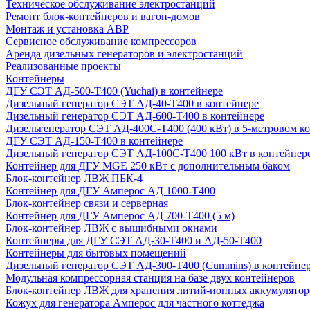
Техническое обслуживание электростанций
Ремонт блок-контейнеров и вагон-домов
Монтаж и установка АВР
Сервисное обслуживание компрессоров
Аренда дизельных генераторов и электростанций
Реализованные проекты
Контейнеры
ДГУ СЭТ АД-500-Т400 (Yuchai) в контейнере
Дизельный генератор СЭТ АД-40-Т400 в контейнере
Дизельный генератор СЭТ АД-600-Т400 в контейнере
Дизельгенератор СЭТ АД-400С-Т400 (400 кВт) в 5-метровом к
ДГУ СЭТ АД-150-Т400 в контейнере
Дизельный генератор СЭТ АД-100С-Т400 100 кВт в контейнер
Контейнер для ДГУ MGE 250 кВт с дополнительным баком
Блок-контейнер ЛВЖ ПБК-4
Контейнер для ДГУ Амперос АД 1000-Т400
Блок-контейнер связи и серверная
Контейнер для ДГУ Амперос АД 700-Т400 (5 м)
Блок-контейнер ЛВЖ с вышибными окнами
Контейнеры для ДГУ СЭТ АД-30-Т400 и АД-50-Т400
Контейнеры для бытовых помещений
Дизельный генератор СЭТ АД-300-Т400 (Cummins) в контейне
Модульная компрессорная станция на базе двух контейнеров
Блок-контейнер ЛВЖ для хранения литий-ионных аккумулятор
Кожух для генератора Амперос для частного коттеджа