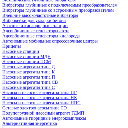
Вибраторы глубинные с подключаемым преобразователем
Вибраторы глубинные со встроенным преобразователем
Внешние высокочастотные вибраторы
Виброрейки для укладки бетона
Азотные и кислородные станции
Адсорбционные генераторы азота
Адсорбционные генераторы кислорода
Автономные мобильные опрессовочные центры
Прицепы
Насосные станции
Насосные станции МДН
Насосные станции ПСМ
Насосные агрегаты типа Д
Насосные агрегаты типа К
Насосные агрегаты типа П
Насосные агрегаты типа СВ
Насосные агрегаты типа С
Насосы и насосные агрегаты типа ЦГ
Насосы и насосные агрегаты типа НК
Насосы и насосные агрегаты типа НПС
Сетевые электронасосы типа СЭ
Полупогружной насосный агрегат ГДМП
Автономные гибридные энергокомплексы
Альтернативная энергетика