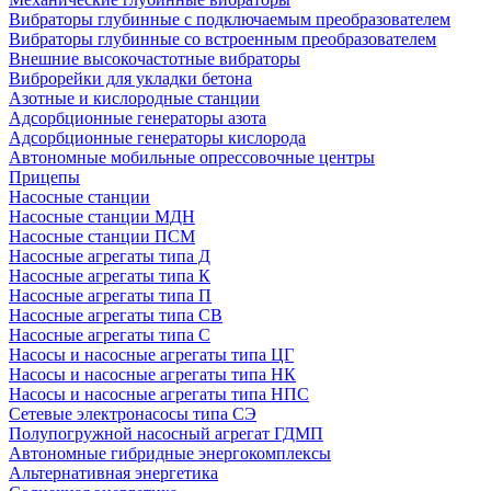
Вибраторы глубинные с подключаемым преобразователем
Вибраторы глубинные со встроенным преобразователем
Внешние высокочастотные вибраторы
Виброрейки для укладки бетона
Азотные и кислородные станции
Адсорбционные генераторы азота
Адсорбционные генераторы кислорода
Автономные мобильные опрессовочные центры
Прицепы
Насосные станции
Насосные станции МДН
Насосные станции ПСМ
Насосные агрегаты типа Д
Насосные агрегаты типа К
Насосные агрегаты типа П
Насосные агрегаты типа СВ
Насосные агрегаты типа С
Насосы и насосные агрегаты типа ЦГ
Насосы и насосные агрегаты типа НК
Насосы и насосные агрегаты типа НПС
Сетевые электронасосы типа СЭ
Полупогружной насосный агрегат ГДМП
Автономные гибридные энергокомплексы
Альтернативная энергетика