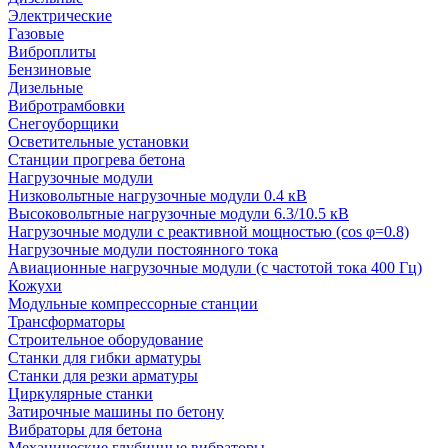
Электрические
Газовые
Виброплиты
Бензиновые
Дизельные
Вибротрамбовки
Снегоуборщики
Осветительные установки
Станции прогрева бетона
Нагрузочные модули
Низковольтные нагрузочные модули 0.4 кВ
Высоковольтные нагрузочные модули 6.3/10.5 кВ
Нагрузочные модули с реактивной мощностью (cos φ=0.8)
Нагрузочные модули постоянного тока
Авиационные нагрузочные модули (с частотой тока 400 Гц)
Кожухи
Модульные компрессорные станции
Трансформаторы
Строительное оборудование
Станки для гибки арматуры
Станки для резки арматуры
Циркулярные станки
Затирочные машины по бетону
Вибраторы для бетона
Механические глубинные вибраторы