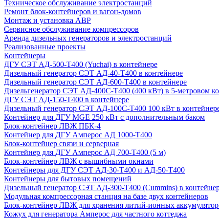
Техническое обслуживание электростанций
Ремонт блок-контейнеров и вагон-домов
Монтаж и установка АВР
Сервисное обслуживание компрессоров
Аренда дизельных генераторов и электростанций
Реализованные проекты
Контейнеры
ДГУ СЭТ АД-500-Т400 (Yuchai) в контейнере
Дизельный генератор СЭТ АД-40-Т400 в контейнере
Дизельный генератор СЭТ АД-600-Т400 в контейнере
Дизельгенератор СЭТ АД-400С-Т400 (400 кВт) в 5-метровом к
ДГУ СЭТ АД-150-Т400 в контейнере
Дизельный генератор СЭТ АД-100С-Т400 100 кВт в контейнер
Контейнер для ДГУ MGE 250 кВт с дополнительным баком
Блок-контейнер ЛВЖ ПБК-4
Контейнер для ДГУ Амперос АД 1000-Т400
Блок-контейнер связи и серверная
Контейнер для ДГУ Амперос АД 700-Т400 (5 м)
Блок-контейнер ЛВЖ с вышибными окнами
Контейнеры для ДГУ СЭТ АД-30-Т400 и АД-50-Т400
Контейнеры для бытовых помещений
Дизельный генератор СЭТ АД-300-Т400 (Cummins) в контейне
Модульная компрессорная станция на базе двух контейнеров
Блок-контейнер ЛВЖ для хранения литий-ионных аккумулятор
Кожух для генератора Амперос для частного коттеджа