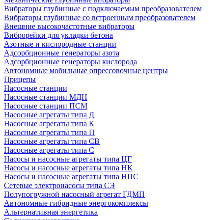
Вибраторы глубинные с подключаемым преобразователем
Вибраторы глубинные со встроенным преобразователем
Внешние высокочастотные вибраторы
Виброрейки для укладки бетона
Азотные и кислородные станции
Адсорбционные генераторы азота
Адсорбционные генераторы кислорода
Автономные мобильные опрессовочные центры
Прицепы
Насосные станции
Насосные станции МДН
Насосные станции ПСМ
Насосные агрегаты типа Д
Насосные агрегаты типа К
Насосные агрегаты типа П
Насосные агрегаты типа СВ
Насосные агрегаты типа С
Насосы и насосные агрегаты типа ЦГ
Насосы и насосные агрегаты типа НК
Насосы и насосные агрегаты типа НПС
Сетевые электронасосы типа СЭ
Полупогружной насосный агрегат ГДМП
Автономные гибридные энергокомплексы
Альтернативная энергетика