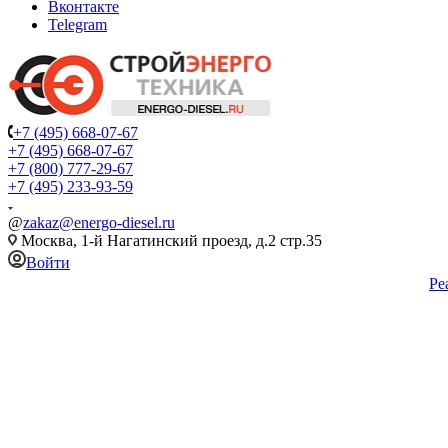
Вконтакте
Telegram
+7 (495) 668-07-67
+7 (495) 668-07-67
+7 (800) 777-29-67
+7 (495) 233-93-59
@
zakaz@energo-diesel.ru
Москва, 1-й Нагатинский проезд, д.2 стр.35
Войти
Ре