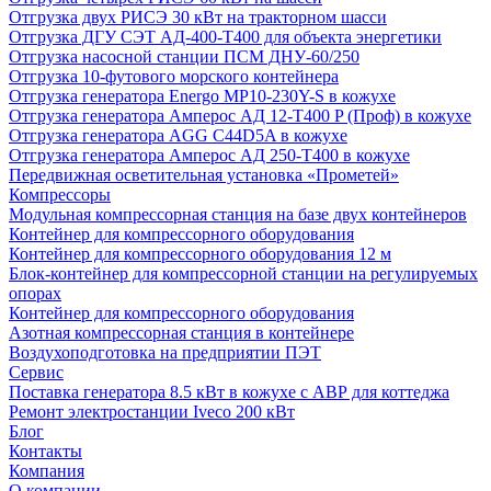
Отгрузка двух РИСЭ 30 кВт на тракторном шасси
Отгрузка ДГУ СЭТ АД-400-Т400 для объекта энергетики
Отгрузка насосной станции ПСМ ДНУ-60/250
Отгрузка 10-футового морского контейнера
Отгрузка генератора Energo MP10-230Y-S в кожухе
Отгрузка генератора Амперос АД 12-Т400 P (Проф) в кожухе
Отгрузка генератора AGG C44D5A в кожухе
Отгрузка генератора Амперос АД 250-Т400 в кожухе
Передвижная осветительная установка «Прометей»
Компрессоры
Модульная компрессорная станция на базе двух контейнеров
Контейнер для компрессорного оборудования
Контейнер для компрессорного оборудования 12 м
Блок-контейнер для компрессорной станции на регулируемых
опорах
Контейнер для компрессорного оборудования
Азотная компрессорная станция в контейнере
Воздухоподготовка на предприятии ПЭТ
Сервис
Поставка генератора 8.5 кВт в кожухе с АВР для коттеджа
Ремонт электростанции Iveco 200 кВт
Блог
Контакты
Компания
О компании