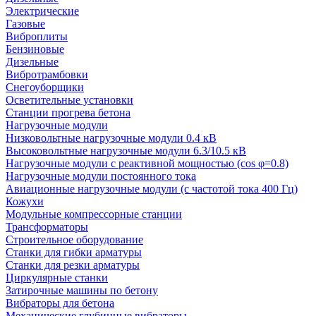
Электрические
Газовые
Виброплиты
Бензиновые
Дизельные
Вибротрамбовки
Снегоуборщики
Осветительные установки
Станции прогрева бетона
Нагрузочные модули
Низковольтные нагрузочные модули 0.4 кВ
Высоковольтные нагрузочные модули 6.3/10.5 кВ
Нагрузочные модули с реактивной мощностью (cos φ=0.8)
Нагрузочные модули постоянного тока
Авиационные нагрузочные модули (с частотой тока 400 Гц)
Кожухи
Модульные компрессорные станции
Трансформаторы
Строительное оборудование
Станки для гибки арматуры
Станки для резки арматуры
Циркулярные станки
Затирочные машины по бетону
Вибраторы для бетона
Механические глубинные вибраторы