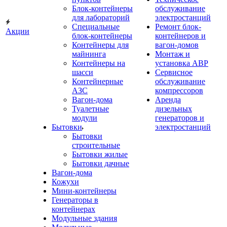
Блок-контейнеры
обслуживание
для лабораторий
электростанций
Специальные
Ремонт блок-
Акции
блок-контейнеры
контейнеров и
Контейнеры для
вагон-домов
майнинга
Монтаж и
Контейнеры на
установка АВР
шасси
Сервисное
Контейнерные
обслуживание
АЗС
компрессоров
Вагон-дома
Аренда
Туалетные
дизельных
модули
генераторов и
Бытовки
электростанций
Бытовки
строительные
Бытовки жилые
Бытовки дачные
Вагон-дома
Кожухи
Мини-контейнеры
Генераторы в
контейнерах
Модульные здания