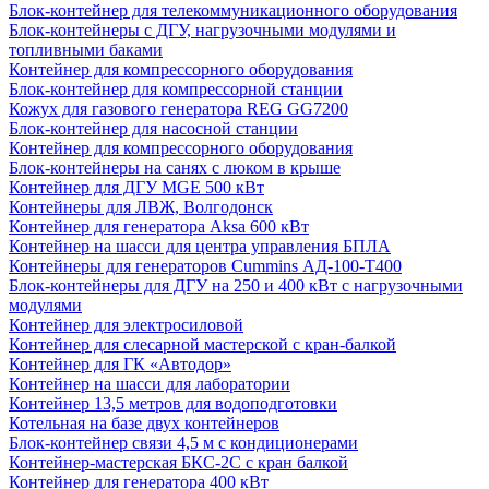
Блок-контейнер для телекоммуникационного оборудования
Блок-контейнеры с ДГУ, нагрузочными модулями и
топливными баками
Контейнер для компрессорного оборудования
Блок-контейнер для компрессорной станции
Кожух для газового генератора REG GG7200
Блок-контейнер для насосной станции
Контейнер для компрессорного оборудования
Блок-контейнеры на санях с люком в крыше
Контейнер для ДГУ MGE 500 кВт
Контейнеры для ЛВЖ, Волгодонск
Контейнер для генератора Aksa 600 кВт
Контейнер на шасси для центра управления БПЛА
Контейнеры для генераторов Cummins АД-100-Т400
Блок-контейнеры для ДГУ на 250 и 400 кВт с нагрузочными
модулями
Контейнер для электросиловой
Контейнер для слесарной мастерской с кран-балкой
Контейнер для ГК «Автодор»
Контейнер на шасси для лаборатории
Контейнер 13,5 метров для водоподготовки
Котельная на базе двух контейнеров
Блок-контейнер связи 4,5 м с кондиционерами
Контейнер-мастерская БКС-2С с кран балкой
Контейнер для генератора 400 кВт