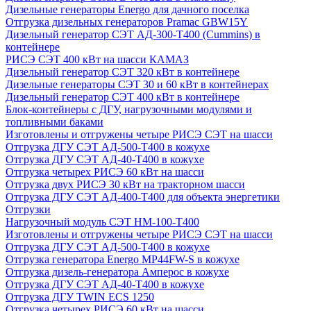
Дизельные генераторы Energo для дачного поселка
Отгрузка дизельных генераторов Pramac GВW15Y
Дизельный генератор СЭТ АД-300-Т400 (Cummins) в
контейнере
РИСЭ СЭТ 400 кВт на шасси КАМАЗ
Дизельный генератор СЭТ 320 кВт в контейнере
Дизельные генераторы СЭТ 30 и 60 кВт в контейнерах
Дизельный генератор СЭТ 400 кВт в контейнере
Блок-контейнеры с ДГУ, нагрузочными модулями и
топливными баками
Изготовлены и отгружены четыре РИСЭ СЭТ на шасси
Отгрузка ДГУ СЭТ АД-500-Т400 в кожухе
Отгрузка ДГУ СЭТ АД-40-Т400 в кожухе
Отгрузка четырех РИСЭ 60 кВт на шасси
Отгрузка двух РИСЭ 30 кВт на тракторном шасси
Отгрузка ДГУ СЭТ АД-400-Т400 для объекта энергетики
Отгрузки
Нагрузочный модуль СЭТ НМ-100-Т400
Изготовлены и отгружены четыре РИСЭ СЭТ на шасси
Отгрузка ДГУ СЭТ АД-500-Т400 в кожухе
Отгрузка генератора Energo MP44FW-S в кожухе
Отгрузка дизель-генератора Амперос в кожухе
Отгрузка ДГУ СЭТ АД-40-Т400 в кожухе
Отгрузка ДГУ TWIN ECS 1250
Отгрузка четырех РИСЭ 60 кВт на шасси