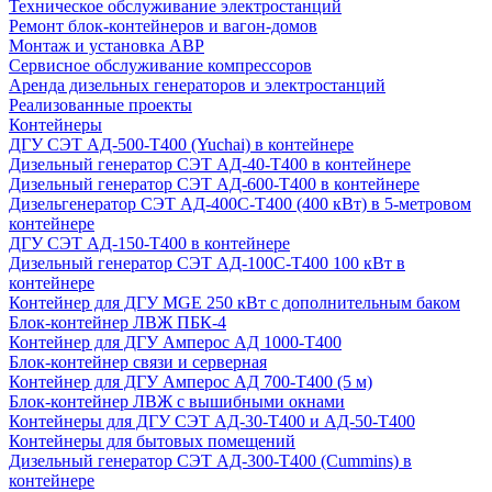
Техническое обслуживание электростанций
Ремонт блок-контейнеров и вагон-домов
Монтаж и установка АВР
Сервисное обслуживание компрессоров
Аренда дизельных генераторов и электростанций
Реализованные проекты
Контейнеры
ДГУ СЭТ АД-500-Т400 (Yuchai) в контейнере
Дизельный генератор СЭТ АД-40-Т400 в контейнере
Дизельный генератор СЭТ АД-600-Т400 в контейнере
Дизельгенератор СЭТ АД-400С-Т400 (400 кВт) в 5-метровом
контейнере
ДГУ СЭТ АД-150-Т400 в контейнере
Дизельный генератор СЭТ АД-100С-Т400 100 кВт в
контейнере
Контейнер для ДГУ MGE 250 кВт с дополнительным баком
Блок-контейнер ЛВЖ ПБК-4
Контейнер для ДГУ Амперос АД 1000-Т400
Блок-контейнер связи и серверная
Контейнер для ДГУ Амперос АД 700-Т400 (5 м)
Блок-контейнер ЛВЖ с вышибными окнами
Контейнеры для ДГУ СЭТ АД-30-Т400 и АД-50-Т400
Контейнеры для бытовых помещений
Дизельный генератор СЭТ АД-300-Т400 (Cummins) в
контейнере