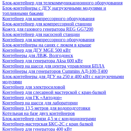
Блок-контейнер для телекоммуникационного оборудования
Блок-контейнеры с ДГУ, нагрузочными модулями и
топливными баками
Контейнер для компрессорного оборудования
Блок-контейнер для компрессорной станции
Кожух для газового генератора REG GG7200
Блок-контейнер для насосной станции
Контейнер для компрессорного оборудования
Блок-контейнеры на санях с люком в крыше
Контейнер для ДГУ MGE 500 кВт
Контейнеры для ЛВЖ, Волгодонск
Контейнер для генератора Aksa 600 кВт
Контейнер на шасси для центра управления БПЛА
Контейнеры для генераторов Cummins АД-100-Т400
Блок-контейнеры для ДГУ на 250 и 400 кВт с нагрузочными
модулями
Контейнер для электросиловой
Контейнер для слесарной мастерской с кран-балкой
Контейнер для ГК «Автодор»
Контейнер на шасси для лаборатории
Контейнер 13,5 метров для водоподготовки
Котельная на базе двух контейнеров
Блок-контейнер связи 4,5 м с кондиционерами
Контейнер-мастерская БКС-2С с кран балкой
Контейнер для генератора 400 кВт