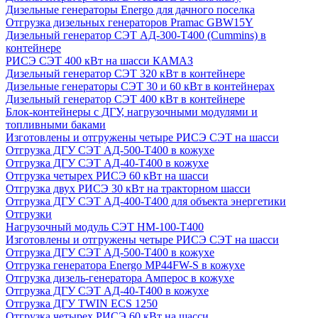
Дизельные генераторы Energo для дачного поселка
Отгрузка дизельных генераторов Pramac GВW15Y
Дизельный генератор СЭТ АД-300-Т400 (Cummins) в
контейнере
РИСЭ СЭТ 400 кВт на шасси КАМАЗ
Дизельный генератор СЭТ 320 кВт в контейнере
Дизельные генераторы СЭТ 30 и 60 кВт в контейнерах
Дизельный генератор СЭТ 400 кВт в контейнере
Блок-контейнеры с ДГУ, нагрузочными модулями и
топливными баками
Изготовлены и отгружены четыре РИСЭ СЭТ на шасси
Отгрузка ДГУ СЭТ АД-500-Т400 в кожухе
Отгрузка ДГУ СЭТ АД-40-Т400 в кожухе
Отгрузка четырех РИСЭ 60 кВт на шасси
Отгрузка двух РИСЭ 30 кВт на тракторном шасси
Отгрузка ДГУ СЭТ АД-400-Т400 для объекта энергетики
Отгрузки
Нагрузочный модуль СЭТ НМ-100-Т400
Изготовлены и отгружены четыре РИСЭ СЭТ на шасси
Отгрузка ДГУ СЭТ АД-500-Т400 в кожухе
Отгрузка генератора Energo MP44FW-S в кожухе
Отгрузка дизель-генератора Амперос в кожухе
Отгрузка ДГУ СЭТ АД-40-Т400 в кожухе
Отгрузка ДГУ TWIN ECS 1250
Отгрузка четырех РИСЭ 60 кВт на шасси