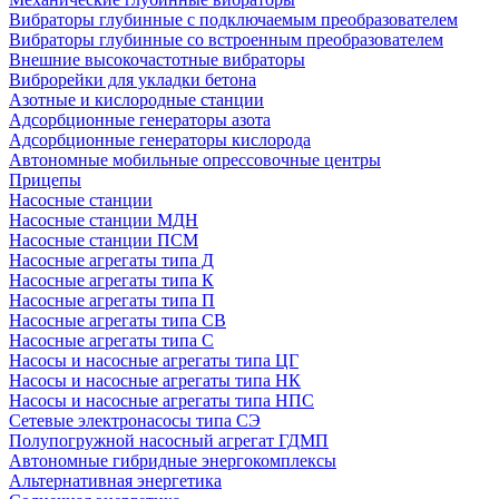
Вибраторы глубинные с подключаемым преобразователем
Вибраторы глубинные со встроенным преобразователем
Внешние высокочастотные вибраторы
Виброрейки для укладки бетона
Азотные и кислородные станции
Адсорбционные генераторы азота
Адсорбционные генераторы кислорода
Автономные мобильные опрессовочные центры
Прицепы
Насосные станции
Насосные станции МДН
Насосные станции ПСМ
Насосные агрегаты типа Д
Насосные агрегаты типа К
Насосные агрегаты типа П
Насосные агрегаты типа СВ
Насосные агрегаты типа С
Насосы и насосные агрегаты типа ЦГ
Насосы и насосные агрегаты типа НК
Насосы и насосные агрегаты типа НПС
Сетевые электронасосы типа СЭ
Полупогружной насосный агрегат ГДМП
Автономные гибридные энергокомплексы
Альтернативная энергетика