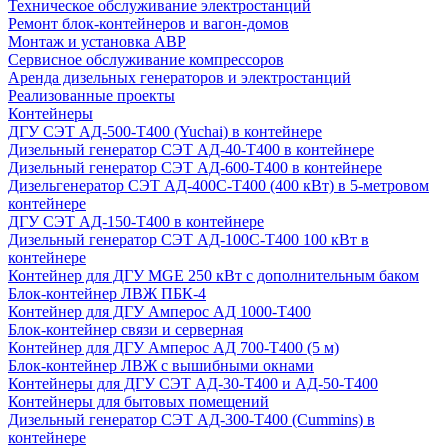
Техническое обслуживание электростанций
Ремонт блок-контейнеров и вагон-домов
Монтаж и установка АВР
Сервисное обслуживание компрессоров
Аренда дизельных генераторов и электростанций
Реализованные проекты
Контейнеры
ДГУ СЭТ АД-500-Т400 (Yuchai) в контейнере
Дизельный генератор СЭТ АД-40-Т400 в контейнере
Дизельный генератор СЭТ АД-600-Т400 в контейнере
Дизельгенератор СЭТ АД-400С-Т400 (400 кВт) в 5-метровом
контейнере
ДГУ СЭТ АД-150-Т400 в контейнере
Дизельный генератор СЭТ АД-100С-Т400 100 кВт в
контейнере
Контейнер для ДГУ MGE 250 кВт с дополнительным баком
Блок-контейнер ЛВЖ ПБК-4
Контейнер для ДГУ Амперос АД 1000-Т400
Блок-контейнер связи и серверная
Контейнер для ДГУ Амперос АД 700-Т400 (5 м)
Блок-контейнер ЛВЖ с вышибными окнами
Контейнеры для ДГУ СЭТ АД-30-Т400 и АД-50-Т400
Контейнеры для бытовых помещений
Дизельный генератор СЭТ АД-300-Т400 (Cummins) в
контейнере