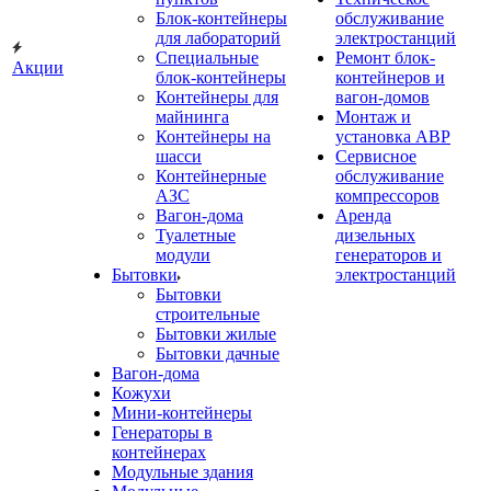
Блок-контейнеры
обслуживание
для лабораторий
электростанций
Специальные
Ремонт блок-
Акции
блок-контейнеры
контейнеров и
Контейнеры для
вагон-домов
майнинга
Монтаж и
Контейнеры на
установка АВР
шасси
Сервисное
Контейнерные
обслуживание
АЗС
компрессоров
Вагон-дома
Аренда
Туалетные
дизельных
модули
генераторов и
Бытовки
электростанций
Бытовки
строительные
Бытовки жилые
Бытовки дачные
Вагон-дома
Кожухи
Мини-контейнеры
Генераторы в
контейнерах
Модульные здания