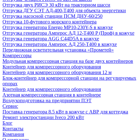
Отгрузка двух РИСЭ 30 кВт на тракторном шасси
Отгрузка ДГУ СЭТ АД-400-Т400 для объекта энергетики
Отгрузка насосной станции ПСМ ДНУ-60/250
Отгрузка 10-футового морского контейнера
Отгрузка генератора Energo MP10-230Y-S в кожухе
Отгрузка генератора Амперос АД 12-Т400 P (Проф) в кожухе
Отгрузка генератора AGG C44D5A в кожухе
Отгрузка генератора Амперос АД 250-Т400 в кожухе
Передвижная осветительная установка «Прометей»
Компрессоры
Модульная компрессорная станция на базе двух контейнеров
Контейнер для компрессорного оборудования
Контейнер для компрессорного оборудования 12 м
Блок-контейнер для компрессорной станции на регулируемых
опорах
Контейнер для компрессорного оборудования
Азотная компрессорная станция в контейнере
Воздухоподготовка на предприятии ПЭТ
Сервис
Поставка генератора 8.5 кВт в кожухе с АВР для коттеджа
Ремонт электростанции Iveco 200 кВт
Блог
Контакты
Компания
О компании