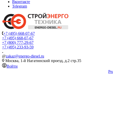
Вконтакте
Telegram
+7 (495) 668-07-67
+7 (495) 668-07-67
+7 (800) 777-29-67
+7 (495) 233-93-59
@
zakaz@energo-diesel.ru
Москва, 1-й Нагатинский проезд, д.2 стр.35
Войти
Ре