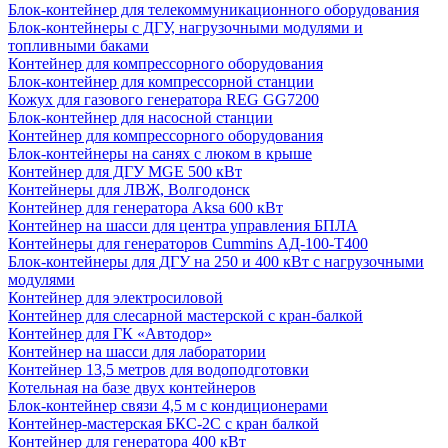
Блок-контейнер для телекоммуникационного оборудования
Блок-контейнеры с ДГУ, нагрузочными модулями и
топливными баками
Контейнер для компрессорного оборудования
Блок-контейнер для компрессорной станции
Кожух для газового генератора REG GG7200
Блок-контейнер для насосной станции
Контейнер для компрессорного оборудования
Блок-контейнеры на санях с люком в крыше
Контейнер для ДГУ MGE 500 кВт
Контейнеры для ЛВЖ, Волгодонск
Контейнер для генератора Aksa 600 кВт
Контейнер на шасси для центра управления БПЛА
Контейнеры для генераторов Cummins АД-100-Т400
Блок-контейнеры для ДГУ на 250 и 400 кВт с нагрузочными
модулями
Контейнер для электросиловой
Контейнер для слесарной мастерской с кран-балкой
Контейнер для ГК «Автодор»
Контейнер на шасси для лаборатории
Контейнер 13,5 метров для водоподготовки
Котельная на базе двух контейнеров
Блок-контейнер связи 4,5 м с кондиционерами
Контейнер-мастерская БКС-2С с кран балкой
Контейнер для генератора 400 кВт