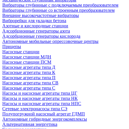
Вибраторы глубинные с подключаемым преобразователем
Вибраторы глубинные со встроенным преобразователем
Внешние высокочастотные вибраторы
Виброрейки для укладки бетона
Азотные и кислородные станции
Адсорбционные генераторы азота
Адсорбционные генераторы кислорода
Автономные мобильные опрессовочные центры
Прицепы
Насосные станции
Насосные станции МДН
Насосные станции ПСМ
Насосные агрегаты типа Д
Насосные агрегаты типа К
Насосные агрегаты типа П
Насосные агрегаты типа СВ
Насосные агрегаты типа С
Насосы и насосные агрегаты типа ЦГ
Насосы и насосные агрегаты типа НК
Насосы и насосные агрегаты типа НПС
Сетевые электронасосы типа СЭ
Полупогружной насосный агрегат ГДМП
Автономные гибридные энергокомплексы
Альтернативная энергетика