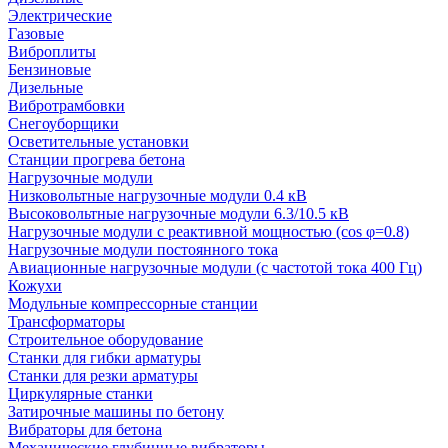
Электрические
Газовые
Виброплиты
Бензиновые
Дизельные
Вибротрамбовки
Снегоуборщики
Осветительные установки
Станции прогрева бетона
Нагрузочные модули
Низковольтные нагрузочные модули 0.4 кВ
Высоковольтные нагрузочные модули 6.3/10.5 кВ
Нагрузочные модули с реактивной мощностью (cos φ=0.8)
Нагрузочные модули постоянного тока
Авиационные нагрузочные модули (с частотой тока 400 Гц)
Кожухи
Модульные компрессорные станции
Трансформаторы
Строительное оборудование
Станки для гибки арматуры
Станки для резки арматуры
Циркулярные станки
Затирочные машины по бетону
Вибраторы для бетона
Механические глубинные вибраторы