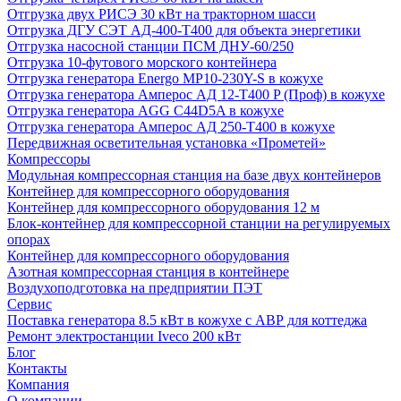
Отгрузка двух РИСЭ 30 кВт на тракторном шасси
Отгрузка ДГУ СЭТ АД-400-Т400 для объекта энергетики
Отгрузка насосной станции ПСМ ДНУ-60/250
Отгрузка 10-футового морского контейнера
Отгрузка генератора Energo MP10-230Y-S в кожухе
Отгрузка генератора Амперос АД 12-Т400 P (Проф) в кожухе
Отгрузка генератора AGG C44D5A в кожухе
Отгрузка генератора Амперос АД 250-Т400 в кожухе
Передвижная осветительная установка «Прометей»
Компрессоры
Модульная компрессорная станция на базе двух контейнеров
Контейнер для компрессорного оборудования
Контейнер для компрессорного оборудования 12 м
Блок-контейнер для компрессорной станции на регулируемых
опорах
Контейнер для компрессорного оборудования
Азотная компрессорная станция в контейнере
Воздухоподготовка на предприятии ПЭТ
Сервис
Поставка генератора 8.5 кВт в кожухе с АВР для коттеджа
Ремонт электростанции Iveco 200 кВт
Блог
Контакты
Компания
О компании