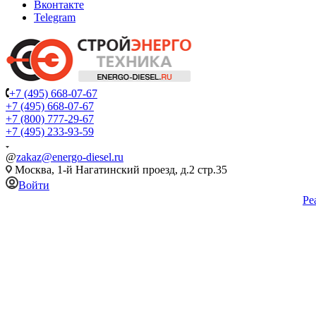
Вконтакте
Telegram
+7 (495) 668-07-67
+7 (495) 668-07-67
+7 (800) 777-29-67
+7 (495) 233-93-59
@
zakaz@energo-diesel.ru
Москва, 1-й Нагатинский проезд, д.2 стр.35
Войти
Ре