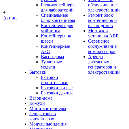
Блок-контейнеры
обслуживание
для лабораторий
электростанций
Специальные
Ремонт блок-
Акции
блок-контейнеры
контейнеров и
Контейнеры для
вагон-домов
майнинга
Монтаж и
Контейнеры на
установка АВР
шасси
Сервисное
Контейнерные
обслуживание
АЗС
компрессоров
Вагон-дома
Аренда
Туалетные
дизельных
модули
генераторов и
Бытовки
электростанций
Бытовки
строительные
Бытовки жилые
Бытовки дачные
Вагон-дома
Кожухи
Мини-контейнеры
Генераторы в
контейнерах
Модульные здания