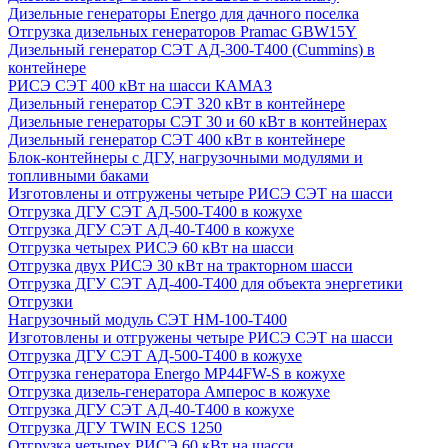
Дизельные генераторы Energo для дачного поселка
Отгрузка дизельных генераторов Pramac GВW15Y
Дизельный генератор СЭТ АД-300-Т400 (Cummins) в
контейнере
РИСЭ СЭТ 400 кВт на шасси КАМАЗ
Дизельный генератор СЭТ 320 кВт в контейнере
Дизельные генераторы СЭТ 30 и 60 кВт в контейнерах
Дизельный генератор СЭТ 400 кВт в контейнере
Блок-контейнеры с ДГУ, нагрузочными модулями и
топливными баками
Изготовлены и отгружены четыре РИСЭ СЭТ на шасси
Отгрузка ДГУ СЭТ АД-500-Т400 в кожухе
Отгрузка ДГУ СЭТ АД-40-Т400 в кожухе
Отгрузка четырех РИСЭ 60 кВт на шасси
Отгрузка двух РИСЭ 30 кВт на тракторном шасси
Отгрузка ДГУ СЭТ АД-400-Т400 для объекта энергетики
Отгрузки
Нагрузочный модуль СЭТ НМ-100-Т400
Изготовлены и отгружены четыре РИСЭ СЭТ на шасси
Отгрузка ДГУ СЭТ АД-500-Т400 в кожухе
Отгрузка генератора Energo MP44FW-S в кожухе
Отгрузка дизель-генератора Амперос в кожухе
Отгрузка ДГУ СЭТ АД-40-Т400 в кожухе
Отгрузка ДГУ TWIN ECS 1250
Отгрузка четырех РИСЭ 60 кВт на шасси