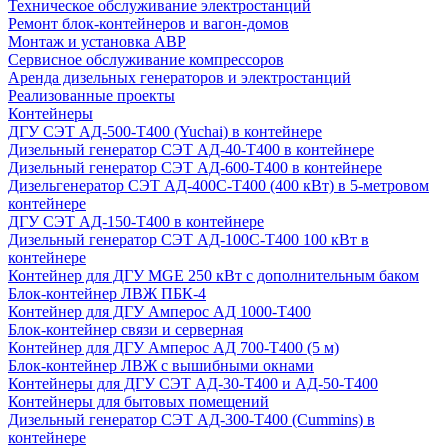
Техническое обслуживание электростанций
Ремонт блок-контейнеров и вагон-домов
Монтаж и установка АВР
Сервисное обслуживание компрессоров
Аренда дизельных генераторов и электростанций
Реализованные проекты
Контейнеры
ДГУ СЭТ АД-500-Т400 (Yuchai) в контейнере
Дизельный генератор СЭТ АД-40-Т400 в контейнере
Дизельный генератор СЭТ АД-600-Т400 в контейнере
Дизельгенератор СЭТ АД-400С-Т400 (400 кВт) в 5-метровом
контейнере
ДГУ СЭТ АД-150-Т400 в контейнере
Дизельный генератор СЭТ АД-100С-Т400 100 кВт в
контейнере
Контейнер для ДГУ MGE 250 кВт с дополнительным баком
Блок-контейнер ЛВЖ ПБК-4
Контейнер для ДГУ Амперос АД 1000-Т400
Блок-контейнер связи и серверная
Контейнер для ДГУ Амперос АД 700-Т400 (5 м)
Блок-контейнер ЛВЖ с вышибными окнами
Контейнеры для ДГУ СЭТ АД-30-Т400 и АД-50-Т400
Контейнеры для бытовых помещений
Дизельный генератор СЭТ АД-300-Т400 (Cummins) в
контейнере