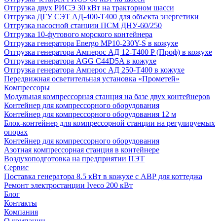
Отгрузка двух РИСЭ 30 кВт на тракторном шасси
Отгрузка ДГУ СЭТ АД-400-Т400 для объекта энергетики
Отгрузка насосной станции ПСМ ДНУ-60/250
Отгрузка 10-футового морского контейнера
Отгрузка генератора Energo MP10-230Y-S в кожухе
Отгрузка генератора Амперос АД 12-Т400 P (Проф) в кожухе
Отгрузка генератора AGG C44D5A в кожухе
Отгрузка генератора Амперос АД 250-Т400 в кожухе
Передвижная осветительная установка «Прометей»
Компрессоры
Модульная компрессорная станция на базе двух контейнеров
Контейнер для компрессорного оборудования
Контейнер для компрессорного оборудования 12 м
Блок-контейнер для компрессорной станции на регулируемых
опорах
Контейнер для компрессорного оборудования
Азотная компрессорная станция в контейнере
Воздухоподготовка на предприятии ПЭТ
Сервис
Поставка генератора 8.5 кВт в кожухе с АВР для коттеджа
Ремонт электростанции Iveco 200 кВт
Блог
Контакты
Компания
О компании