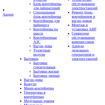
Блок-контейнеры
обслуживание
для лабораторий
электростанций
Специальные
Ремонт блок-
Акции
блок-контейнеры
контейнеров и
Контейнеры для
вагон-домов
майнинга
Монтаж и
Контейнеры на
установка АВР
шасси
Сервисное
Контейнерные
обслуживание
АЗС
компрессоров
Вагон-дома
Аренда
Туалетные
дизельных
модули
генераторов и
Бытовки
электростанций
Бытовки
строительные
Бытовки жилые
Бытовки дачные
Вагон-дома
Кожухи
Мини-контейнеры
Генераторы в
контейнерах
Модульные здания