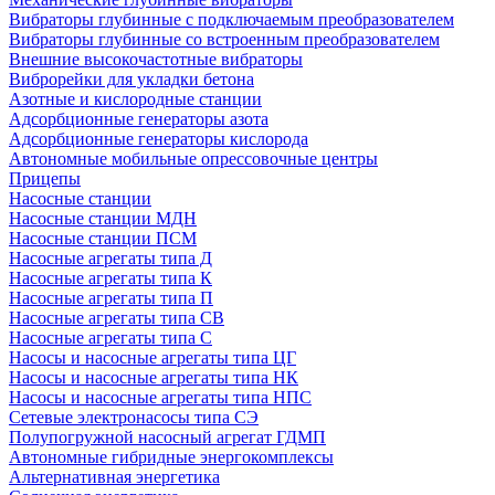
Вибраторы глубинные с подключаемым преобразователем
Вибраторы глубинные со встроенным преобразователем
Внешние высокочастотные вибраторы
Виброрейки для укладки бетона
Азотные и кислородные станции
Адсорбционные генераторы азота
Адсорбционные генераторы кислорода
Автономные мобильные опрессовочные центры
Прицепы
Насосные станции
Насосные станции МДН
Насосные станции ПСМ
Насосные агрегаты типа Д
Насосные агрегаты типа К
Насосные агрегаты типа П
Насосные агрегаты типа СВ
Насосные агрегаты типа С
Насосы и насосные агрегаты типа ЦГ
Насосы и насосные агрегаты типа НК
Насосы и насосные агрегаты типа НПС
Сетевые электронасосы типа СЭ
Полупогружной насосный агрегат ГДМП
Автономные гибридные энергокомплексы
Альтернативная энергетика