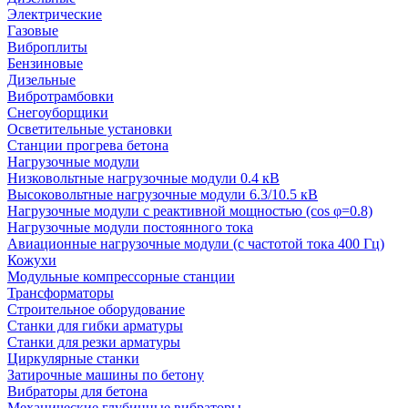
Электрические
Газовые
Виброплиты
Бензиновые
Дизельные
Вибротрамбовки
Снегоуборщики
Осветительные установки
Станции прогрева бетона
Нагрузочные модули
Низковольтные нагрузочные модули 0.4 кВ
Высоковольтные нагрузочные модули 6.3/10.5 кВ
Нагрузочные модули с реактивной мощностью (cos φ=0.8)
Нагрузочные модули постоянного тока
Авиационные нагрузочные модули (с частотой тока 400 Гц)
Кожухи
Модульные компрессорные станции
Трансформаторы
Строительное оборудование
Станки для гибки арматуры
Станки для резки арматуры
Циркулярные станки
Затирочные машины по бетону
Вибраторы для бетона
Механические глубинные вибраторы