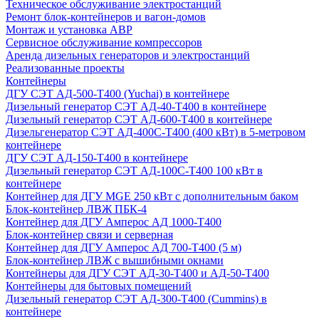
Техническое обслуживание электростанций
Ремонт блок-контейнеров и вагон-домов
Монтаж и установка АВР
Сервисное обслуживание компрессоров
Аренда дизельных генераторов и электростанций
Реализованные проекты
Контейнеры
ДГУ СЭТ АД-500-Т400 (Yuchai) в контейнере
Дизельный генератор СЭТ АД-40-Т400 в контейнере
Дизельный генератор СЭТ АД-600-Т400 в контейнере
Дизельгенератор СЭТ АД-400С-Т400 (400 кВт) в 5-метровом
контейнере
ДГУ СЭТ АД-150-Т400 в контейнере
Дизельный генератор СЭТ АД-100С-Т400 100 кВт в
контейнере
Контейнер для ДГУ MGE 250 кВт с дополнительным баком
Блок-контейнер ЛВЖ ПБК-4
Контейнер для ДГУ Амперос АД 1000-Т400
Блок-контейнер связи и серверная
Контейнер для ДГУ Амперос АД 700-Т400 (5 м)
Блок-контейнер ЛВЖ с вышибными окнами
Контейнеры для ДГУ СЭТ АД-30-Т400 и АД-50-Т400
Контейнеры для бытовых помещений
Дизельный генератор СЭТ АД-300-Т400 (Cummins) в
контейнере