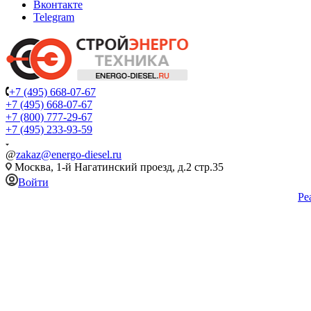
Вконтакте
Telegram
+7 (495) 668-07-67
+7 (495) 668-07-67
+7 (800) 777-29-67
+7 (495) 233-93-59
@
zakaz@energo-diesel.ru
Москва, 1-й Нагатинский проезд, д.2 стр.35
Войти
Ре