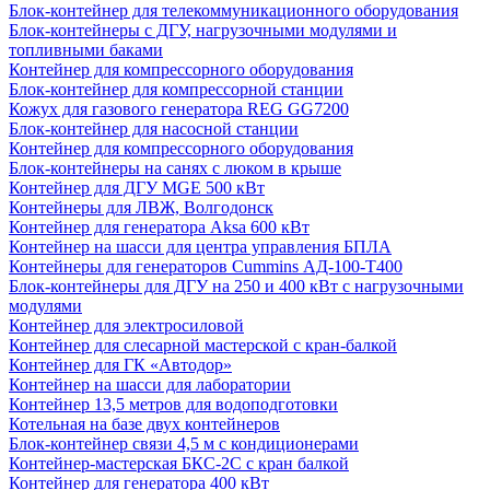
Блок-контейнер для телекоммуникационного оборудования
Блок-контейнеры с ДГУ, нагрузочными модулями и
топливными баками
Контейнер для компрессорного оборудования
Блок-контейнер для компрессорной станции
Кожух для газового генератора REG GG7200
Блок-контейнер для насосной станции
Контейнер для компрессорного оборудования
Блок-контейнеры на санях с люком в крыше
Контейнер для ДГУ MGE 500 кВт
Контейнеры для ЛВЖ, Волгодонск
Контейнер для генератора Aksa 600 кВт
Контейнер на шасси для центра управления БПЛА
Контейнеры для генераторов Cummins АД-100-Т400
Блок-контейнеры для ДГУ на 250 и 400 кВт с нагрузочными
модулями
Контейнер для электросиловой
Контейнер для слесарной мастерской с кран-балкой
Контейнер для ГК «Автодор»
Контейнер на шасси для лаборатории
Контейнер 13,5 метров для водоподготовки
Котельная на базе двух контейнеров
Блок-контейнер связи 4,5 м с кондиционерами
Контейнер-мастерская БКС-2С с кран балкой
Контейнер для генератора 400 кВт