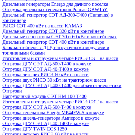
Дизельные генераторы Energo для дачного поселка
Отгрузка дизельных генераторов Pramac GВW15Y
Дизельный генератор СЭТ АД-300-Т400 (Cummins) в
контейнере
РИСЭ СЭТ 400 кВт на шасси КАМАЗ
Дизельный генератор СЭТ 320 кВт в контейнере
Дизельные генераторы СЭТ 30 и 60 кВт в контейнерах
Дизельный генератор СЭТ 400 кВт в контейнере
Блок-контейнеры с ДГУ, нагрузочными модулями и
топливными баками
Изготовлены и отгружены четыре РИСЭ СЭТ на шасси
Отгрузка ДГУ СЭТ АД-500-Т400 в кожухе
Отгрузка ДГУ СЭТ АД-40-Т400 в кожухе
Отгрузка четырех РИСЭ 60 кВт на шасси
Отгрузка двух РИСЭ 30 кВт на тракторном шасси
Отгрузка ДГУ СЭТ АД-400-Т400 для объекта энергетики
Отгрузки
Нагрузочный модуль СЭТ НМ-100-Т400
Изготовлены и отгружены четыре РИСЭ СЭТ на шасси
Отгрузка ДГУ СЭТ АД-500-Т400 в кожухе
Отгрузка генератора Energo MP44FW-S в кожухе
Отгрузка дизель-генератора Амперос в кожухе
Отгрузка ДГУ СЭТ АД-40-Т400 в кожухе
Отгрузка ДГУ TWIN ECS 1250
Отгрузка четырех РИСЭ 60 кВт на шасси