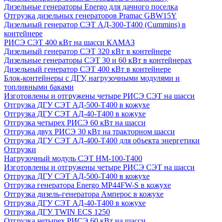
Дизельные генераторы Energo для дачного поселка
Отгрузка дизельных генераторов Pramac GВW15Y
Дизельный генератор СЭТ АД-300-Т400 (Cummins) в
контейнере
РИСЭ СЭТ 400 кВт на шасси КАМАЗ
Дизельный генератор СЭТ 320 кВт в контейнере
Дизельные генераторы СЭТ 30 и 60 кВт в контейнерах
Дизельный генератор СЭТ 400 кВт в контейнере
Блок-контейнеры с ДГУ, нагрузочными модулями и
топливными баками
Изготовлены и отгружены четыре РИСЭ СЭТ на шасси
Отгрузка ДГУ СЭТ АД-500-Т400 в кожухе
Отгрузка ДГУ СЭТ АД-40-Т400 в кожухе
Отгрузка четырех РИСЭ 60 кВт на шасси
Отгрузка двух РИСЭ 30 кВт на тракторном шасси
Отгрузка ДГУ СЭТ АД-400-Т400 для объекта энергетики
Отгрузки
Нагрузочный модуль СЭТ НМ-100-Т400
Изготовлены и отгружены четыре РИСЭ СЭТ на шасси
Отгрузка ДГУ СЭТ АД-500-Т400 в кожухе
Отгрузка генератора Energo MP44FW-S в кожухе
Отгрузка дизель-генератора Амперос в кожухе
Отгрузка ДГУ СЭТ АД-40-Т400 в кожухе
Отгрузка ДГУ TWIN ECS 1250
Отгрузка четырех РИСЭ 60 кВт на шасси