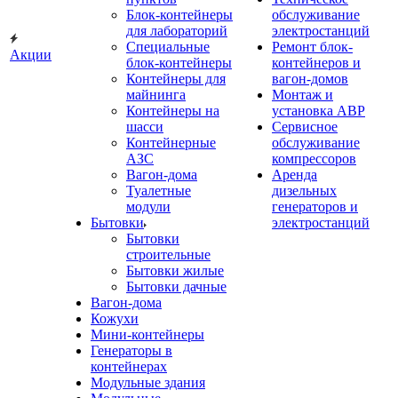
Блок-контейнеры
обслуживание
для лабораторий
электростанций
Специальные
Ремонт блок-
Акции
блок-контейнеры
контейнеров и
Контейнеры для
вагон-домов
майнинга
Монтаж и
Контейнеры на
установка АВР
шасси
Сервисное
Контейнерные
обслуживание
АЗС
компрессоров
Вагон-дома
Аренда
Туалетные
дизельных
модули
генераторов и
Бытовки
электростанций
Бытовки
строительные
Бытовки жилые
Бытовки дачные
Вагон-дома
Кожухи
Мини-контейнеры
Генераторы в
контейнерах
Модульные здания