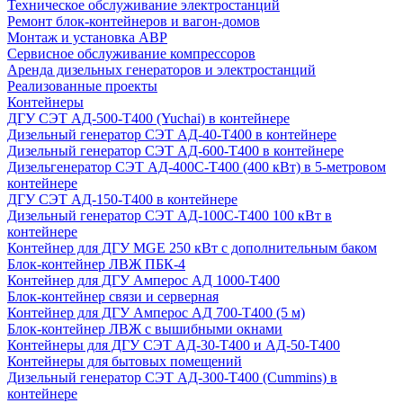
Техническое обслуживание электростанций
Ремонт блок-контейнеров и вагон-домов
Монтаж и установка АВР
Сервисное обслуживание компрессоров
Аренда дизельных генераторов и электростанций
Реализованные проекты
Контейнеры
ДГУ СЭТ АД-500-Т400 (Yuchai) в контейнере
Дизельный генератор СЭТ АД-40-Т400 в контейнере
Дизельный генератор СЭТ АД-600-Т400 в контейнере
Дизельгенератор СЭТ АД-400С-Т400 (400 кВт) в 5-метровом
контейнере
ДГУ СЭТ АД-150-Т400 в контейнере
Дизельный генератор СЭТ АД-100С-Т400 100 кВт в
контейнере
Контейнер для ДГУ MGE 250 кВт с дополнительным баком
Блок-контейнер ЛВЖ ПБК-4
Контейнер для ДГУ Амперос АД 1000-Т400
Блок-контейнер связи и серверная
Контейнер для ДГУ Амперос АД 700-Т400 (5 м)
Блок-контейнер ЛВЖ с вышибными окнами
Контейнеры для ДГУ СЭТ АД-30-Т400 и АД-50-Т400
Контейнеры для бытовых помещений
Дизельный генератор СЭТ АД-300-Т400 (Cummins) в
контейнере