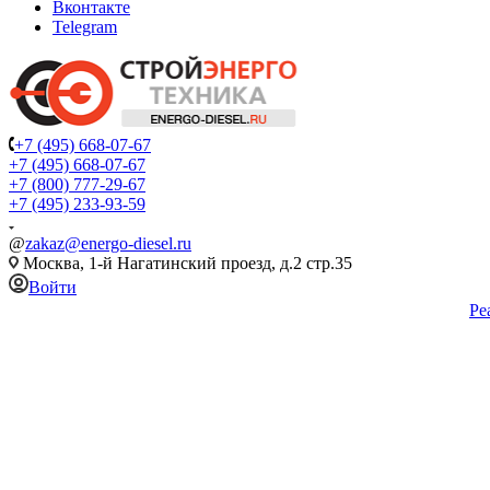
Вконтакте
Telegram
+7 (495) 668-07-67
+7 (495) 668-07-67
+7 (800) 777-29-67
+7 (495) 233-93-59
@
zakaz@energo-diesel.ru
Москва, 1-й Нагатинский проезд, д.2 стр.35
Войти
Ре