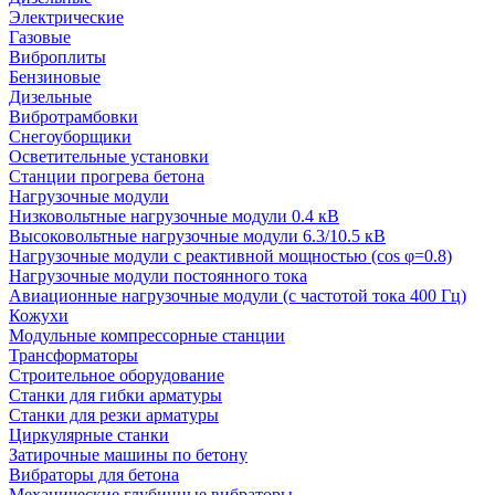
Электрические
Газовые
Виброплиты
Бензиновые
Дизельные
Вибротрамбовки
Снегоуборщики
Осветительные установки
Станции прогрева бетона
Нагрузочные модули
Низковольтные нагрузочные модули 0.4 кВ
Высоковольтные нагрузочные модули 6.3/10.5 кВ
Нагрузочные модули с реактивной мощностью (cos φ=0.8)
Нагрузочные модули постоянного тока
Авиационные нагрузочные модули (с частотой тока 400 Гц)
Кожухи
Модульные компрессорные станции
Трансформаторы
Строительное оборудование
Станки для гибки арматуры
Станки для резки арматуры
Циркулярные станки
Затирочные машины по бетону
Вибраторы для бетона
Механические глубинные вибраторы