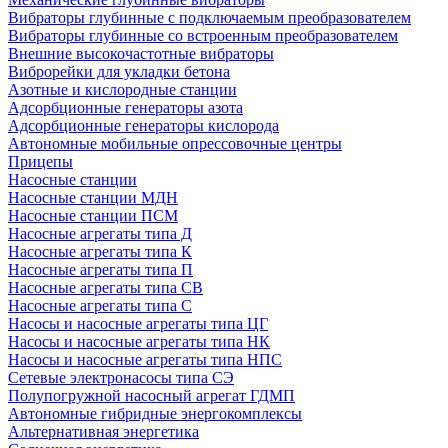
Вибраторы глубинные с подключаемым преобразователем
Вибраторы глубинные со встроенным преобразователем
Внешние высокочастотные вибраторы
Виброрейки для укладки бетона
Азотные и кислородные станции
Адсорбционные генераторы азота
Адсорбционные генераторы кислорода
Автономные мобильные опрессовочные центры
Прицепы
Насосные станции
Насосные станции МДН
Насосные станции ПСМ
Насосные агрегаты типа Д
Насосные агрегаты типа К
Насосные агрегаты типа П
Насосные агрегаты типа СВ
Насосные агрегаты типа С
Насосы и насосные агрегаты типа ЦГ
Насосы и насосные агрегаты типа НК
Насосы и насосные агрегаты типа НПС
Сетевые электронасосы типа СЭ
Полупогружной насосный агрегат ГДМП
Автономные гибридные энергокомплексы
Альтернативная энергетика