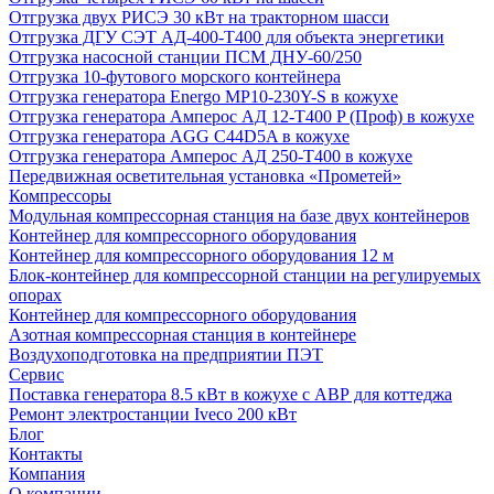
Отгрузка двух РИСЭ 30 кВт на тракторном шасси
Отгрузка ДГУ СЭТ АД-400-Т400 для объекта энергетики
Отгрузка насосной станции ПСМ ДНУ-60/250
Отгрузка 10-футового морского контейнера
Отгрузка генератора Energo MP10-230Y-S в кожухе
Отгрузка генератора Амперос АД 12-Т400 P (Проф) в кожухе
Отгрузка генератора AGG C44D5A в кожухе
Отгрузка генератора Амперос АД 250-Т400 в кожухе
Передвижная осветительная установка «Прометей»
Компрессоры
Модульная компрессорная станция на базе двух контейнеров
Контейнер для компрессорного оборудования
Контейнер для компрессорного оборудования 12 м
Блок-контейнер для компрессорной станции на регулируемых
опорах
Контейнер для компрессорного оборудования
Азотная компрессорная станция в контейнере
Воздухоподготовка на предприятии ПЭТ
Сервис
Поставка генератора 8.5 кВт в кожухе с АВР для коттеджа
Ремонт электростанции Iveco 200 кВт
Блог
Контакты
Компания
О компании