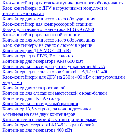
Блок-контейнер для телекоммуникационного оборудования
Блок-контейнеры с ДГУ, нагрузочными модулями и
топливными баками
Контейнер для компрессорного оборудования
Блок-контейнер для компрессорной станции
Кожух для газового генератора REG GG7200
Блок-контейнер для насосной станции
Контейнер для компрессорного оборудования
Блок-контейнеры на санях с люком в крыше
Контейнер для ДГУ MGE 500 кВт
Контейнеры для ЛВЖ, Волгодонск
Контейнер для генератора Aksa 600 кВт
Контейнер на шасси для центра управления БПЛА
Контейнеры для генераторов Cummins АД-100-Т400
Блок-контейнеры для ДГУ на 250 и 400 кВт с нагрузочными
модулями
Контейнер для электросиловой
Контейнер для слесарной мастерской с кран-балкой
Контейнер для ГК «Автодор»
Контейнер на шасси для лаборатории
Контейнер 13,5 метров для водоподготовки
Котельная на базе двух контейнеров
Блок-контейнер связи 4,5 м с кондиционерами
Контейнер-мастерская БКС-2С с кран балкой
Контейнер для генератора 400 кВт