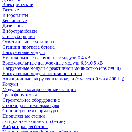
Электрические
Газовые
Виброплиты
Бензиновые
Дизельные
Вибротрамбовки
Снегоуборщики
Осветительные установки
Станции прогрева бетона
Нагрузочные модули
Низковольтные нагрузочные модули 0.4 кВ
Высоковольтные нагрузочные модули 6.3/10.5 кВ
Нагрузочные модули с реактивной мощностью (cos φ=0.8)
Нагрузочные модули постоянного тока
Авиационные нагрузочные модули (с частотой тока 400 Гц)
Кожухи
Модульные компрессорные станции
Трансформаторы
Строительное оборудование
Станки для гибки арматуры
Станки для резки арматуры
Циркулярные станки
Затирочные машины по бетону
Вибраторы для бетона
Механические глубинные вибраторы