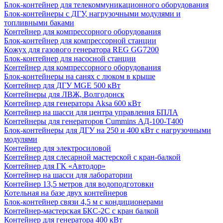
Блок-контейнер для телекоммуникационного оборудования
Блок-контейнеры с ДГУ, нагрузочными модулями и
топливными баками
Контейнер для компрессорного оборудования
Блок-контейнер для компрессорной станции
Кожух для газового генератора REG GG7200
Блок-контейнер для насосной станции
Контейнер для компрессорного оборудования
Блок-контейнеры на санях с люком в крыше
Контейнер для ДГУ MGE 500 кВт
Контейнеры для ЛВЖ, Волгодонск
Контейнер для генератора Aksa 600 кВт
Контейнер на шасси для центра управления БПЛА
Контейнеры для генераторов Cummins АД-100-Т400
Блок-контейнеры для ДГУ на 250 и 400 кВт с нагрузочными
модулями
Контейнер для электросиловой
Контейнер для слесарной мастерской с кран-балкой
Контейнер для ГК «Автодор»
Контейнер на шасси для лаборатории
Контейнер 13,5 метров для водоподготовки
Котельная на базе двух контейнеров
Блок-контейнер связи 4,5 м с кондиционерами
Контейнер-мастерская БКС-2С с кран балкой
Контейнер для генератора 400 кВт