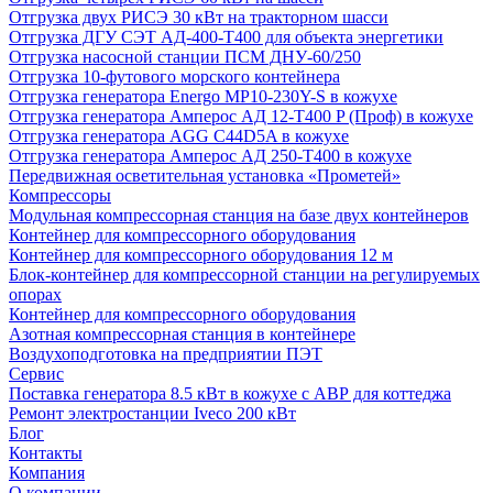
Отгрузка двух РИСЭ 30 кВт на тракторном шасси
Отгрузка ДГУ СЭТ АД-400-Т400 для объекта энергетики
Отгрузка насосной станции ПСМ ДНУ-60/250
Отгрузка 10-футового морского контейнера
Отгрузка генератора Energo MP10-230Y-S в кожухе
Отгрузка генератора Амперос АД 12-Т400 P (Проф) в кожухе
Отгрузка генератора AGG C44D5A в кожухе
Отгрузка генератора Амперос АД 250-Т400 в кожухе
Передвижная осветительная установка «Прометей»
Компрессоры
Модульная компрессорная станция на базе двух контейнеров
Контейнер для компрессорного оборудования
Контейнер для компрессорного оборудования 12 м
Блок-контейнер для компрессорной станции на регулируемых
опорах
Контейнер для компрессорного оборудования
Азотная компрессорная станция в контейнере
Воздухоподготовка на предприятии ПЭТ
Сервис
Поставка генератора 8.5 кВт в кожухе с АВР для коттеджа
Ремонт электростанции Iveco 200 кВт
Блог
Контакты
Компания
О компании