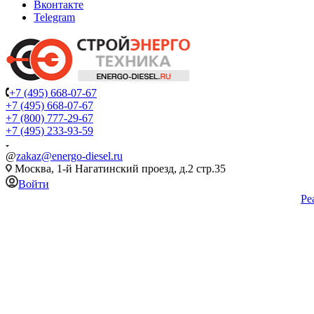
Вконтакте
Telegram
+7 (495) 668-07-67
+7 (495) 668-07-67
+7 (800) 777-29-67
+7 (495) 233-93-59
@
zakaz@energo-diesel.ru
Москва, 1-й Нагатинский проезд, д.2 стр.35
Войти
Ре