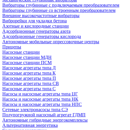
Вибраторы глубинные с подключаемым преобразователем
Вибраторы глубинные со встроенным преобразователем
Внешние высокочастотные вибраторы
Виброрейки для укладки бетона
Азотные и кислородные станции
Адсорбционные генераторы азота
Адсорбционные генераторы кислорода
Автономные мобильные опрессовочные центры
Прицепы
Насосные станции
Насосные станции МДН
Насосные станции ПСМ
Насосные агрегаты типа Д
Насосные агрегаты типа К
Насосные агрегаты типа П
Насосные агрегаты типа СВ
Насосные агрегаты типа С
Насосы и насосные агрегаты типа ЦГ
Насосы и насосные агрегаты типа НК
Насосы и насосные агрегаты типа НПС
Сетевые электронасосы типа СЭ
Полупогружной насосный агрегат ГДМП
Автономные гибридные энергокомплексы
Альтернативная энергетика