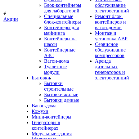
Блок-контейнеры
обслуживание
для лабораторий
электростанций
Специальные
Ремонт блок-
Акции
блок-контейнеры
контейнеров и
Контейнеры для
вагон-домов
майнинга
Монтаж и
Контейнеры на
установка АВР
шасси
Сервисное
Контейнерные
обслуживание
АЗС
компрессоров
Вагон-дома
Аренда
Туалетные
дизельных
модули
генераторов и
Бытовки
электростанций
Бытовки
строительные
Бытовки жилые
Бытовки дачные
Вагон-дома
Кожухи
Мини-контейнеры
Генераторы в
контейнерах
Модульные здания