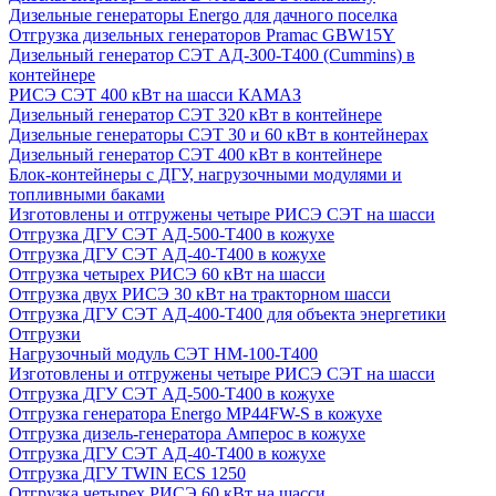
Дизельные генераторы Energo для дачного поселка
Отгрузка дизельных генераторов Pramac GВW15Y
Дизельный генератор СЭТ АД-300-Т400 (Cummins) в
контейнере
РИСЭ СЭТ 400 кВт на шасси КАМАЗ
Дизельный генератор СЭТ 320 кВт в контейнере
Дизельные генераторы СЭТ 30 и 60 кВт в контейнерах
Дизельный генератор СЭТ 400 кВт в контейнере
Блок-контейнеры с ДГУ, нагрузочными модулями и
топливными баками
Изготовлены и отгружены четыре РИСЭ СЭТ на шасси
Отгрузка ДГУ СЭТ АД-500-Т400 в кожухе
Отгрузка ДГУ СЭТ АД-40-Т400 в кожухе
Отгрузка четырех РИСЭ 60 кВт на шасси
Отгрузка двух РИСЭ 30 кВт на тракторном шасси
Отгрузка ДГУ СЭТ АД-400-Т400 для объекта энергетики
Отгрузки
Нагрузочный модуль СЭТ НМ-100-Т400
Изготовлены и отгружены четыре РИСЭ СЭТ на шасси
Отгрузка ДГУ СЭТ АД-500-Т400 в кожухе
Отгрузка генератора Energo MP44FW-S в кожухе
Отгрузка дизель-генератора Амперос в кожухе
Отгрузка ДГУ СЭТ АД-40-Т400 в кожухе
Отгрузка ДГУ TWIN ECS 1250
Отгрузка четырех РИСЭ 60 кВт на шасси