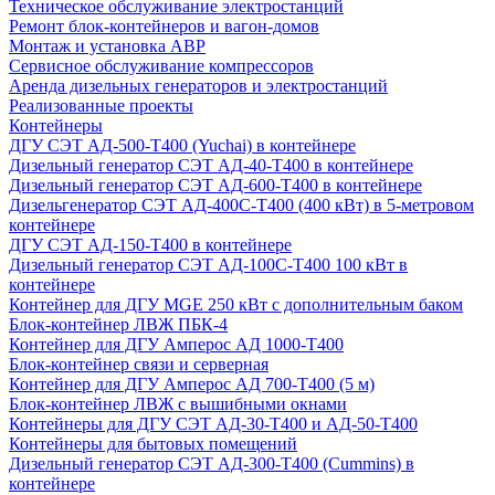
Техническое обслуживание электростанций
Ремонт блок-контейнеров и вагон-домов
Монтаж и установка АВР
Сервисное обслуживание компрессоров
Аренда дизельных генераторов и электростанций
Реализованные проекты
Контейнеры
ДГУ СЭТ АД-500-Т400 (Yuchai) в контейнере
Дизельный генератор СЭТ АД-40-Т400 в контейнере
Дизельный генератор СЭТ АД-600-Т400 в контейнере
Дизельгенератор СЭТ АД-400С-Т400 (400 кВт) в 5-метровом
контейнере
ДГУ СЭТ АД-150-Т400 в контейнере
Дизельный генератор СЭТ АД-100С-Т400 100 кВт в
контейнере
Контейнер для ДГУ MGE 250 кВт с дополнительным баком
Блок-контейнер ЛВЖ ПБК-4
Контейнер для ДГУ Амперос АД 1000-Т400
Блок-контейнер связи и серверная
Контейнер для ДГУ Амперос АД 700-Т400 (5 м)
Блок-контейнер ЛВЖ с вышибными окнами
Контейнеры для ДГУ СЭТ АД-30-Т400 и АД-50-Т400
Контейнеры для бытовых помещений
Дизельный генератор СЭТ АД-300-Т400 (Cummins) в
контейнере