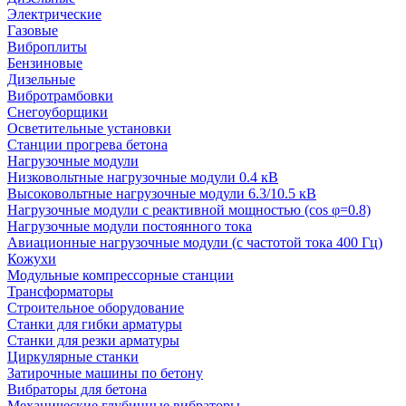
Электрические
Газовые
Виброплиты
Бензиновые
Дизельные
Вибротрамбовки
Снегоуборщики
Осветительные установки
Станции прогрева бетона
Нагрузочные модули
Низковольтные нагрузочные модули 0.4 кВ
Высоковольтные нагрузочные модули 6.3/10.5 кВ
Нагрузочные модули с реактивной мощностью (cos φ=0.8)
Нагрузочные модули постоянного тока
Авиационные нагрузочные модули (с частотой тока 400 Гц)
Кожухи
Модульные компрессорные станции
Трансформаторы
Строительное оборудование
Станки для гибки арматуры
Станки для резки арматуры
Циркулярные станки
Затирочные машины по бетону
Вибраторы для бетона
Механические глубинные вибраторы