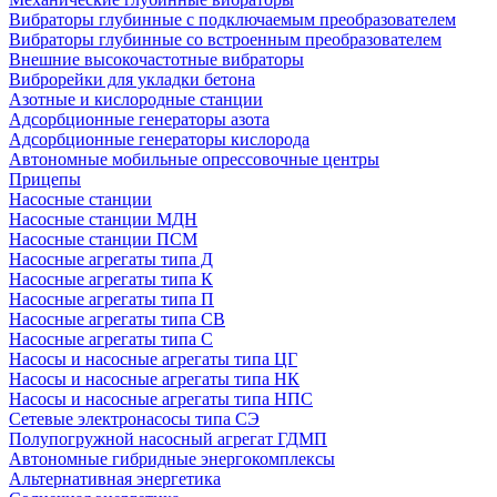
Вибраторы глубинные с подключаемым преобразователем
Вибраторы глубинные со встроенным преобразователем
Внешние высокочастотные вибраторы
Виброрейки для укладки бетона
Азотные и кислородные станции
Адсорбционные генераторы азота
Адсорбционные генераторы кислорода
Автономные мобильные опрессовочные центры
Прицепы
Насосные станции
Насосные станции МДН
Насосные станции ПСМ
Насосные агрегаты типа Д
Насосные агрегаты типа К
Насосные агрегаты типа П
Насосные агрегаты типа СВ
Насосные агрегаты типа С
Насосы и насосные агрегаты типа ЦГ
Насосы и насосные агрегаты типа НК
Насосы и насосные агрегаты типа НПС
Сетевые электронасосы типа СЭ
Полупогружной насосный агрегат ГДМП
Автономные гибридные энергокомплексы
Альтернативная энергетика