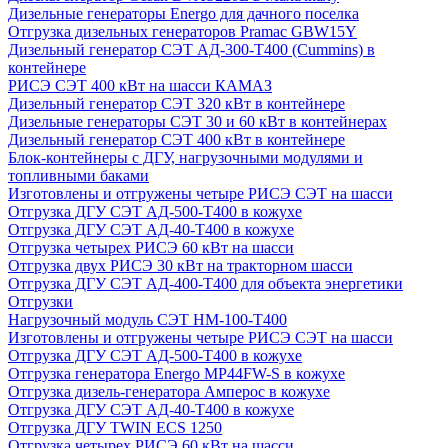
Дизельные генераторы Energo для дачного поселка
Отгрузка дизельных генераторов Pramac GВW15Y
Дизельный генератор СЭТ АД-300-Т400 (Cummins) в
контейнере
РИСЭ СЭТ 400 кВт на шасси КАМАЗ
Дизельный генератор СЭТ 320 кВт в контейнере
Дизельные генераторы СЭТ 30 и 60 кВт в контейнерах
Дизельный генератор СЭТ 400 кВт в контейнере
Блок-контейнеры с ДГУ, нагрузочными модулями и
топливными баками
Изготовлены и отгружены четыре РИСЭ СЭТ на шасси
Отгрузка ДГУ СЭТ АД-500-Т400 в кожухе
Отгрузка ДГУ СЭТ АД-40-Т400 в кожухе
Отгрузка четырех РИСЭ 60 кВт на шасси
Отгрузка двух РИСЭ 30 кВт на тракторном шасси
Отгрузка ДГУ СЭТ АД-400-Т400 для объекта энергетики
Отгрузки
Нагрузочный модуль СЭТ НМ-100-Т400
Изготовлены и отгружены четыре РИСЭ СЭТ на шасси
Отгрузка ДГУ СЭТ АД-500-Т400 в кожухе
Отгрузка генератора Energo MP44FW-S в кожухе
Отгрузка дизель-генератора Амперос в кожухе
Отгрузка ДГУ СЭТ АД-40-Т400 в кожухе
Отгрузка ДГУ TWIN ECS 1250
Отгрузка четырех РИСЭ 60 кВт на шасси