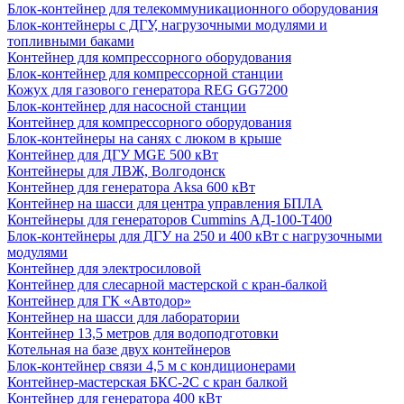
Блок-контейнер для телекоммуникационного оборудования
Блок-контейнеры с ДГУ, нагрузочными модулями и
топливными баками
Контейнер для компрессорного оборудования
Блок-контейнер для компрессорной станции
Кожух для газового генератора REG GG7200
Блок-контейнер для насосной станции
Контейнер для компрессорного оборудования
Блок-контейнеры на санях с люком в крыше
Контейнер для ДГУ MGE 500 кВт
Контейнеры для ЛВЖ, Волгодонск
Контейнер для генератора Aksa 600 кВт
Контейнер на шасси для центра управления БПЛА
Контейнеры для генераторов Cummins АД-100-Т400
Блок-контейнеры для ДГУ на 250 и 400 кВт с нагрузочными
модулями
Контейнер для электросиловой
Контейнер для слесарной мастерской с кран-балкой
Контейнер для ГК «Автодор»
Контейнер на шасси для лаборатории
Контейнер 13,5 метров для водоподготовки
Котельная на базе двух контейнеров
Блок-контейнер связи 4,5 м с кондиционерами
Контейнер-мастерская БКС-2С с кран балкой
Контейнер для генератора 400 кВт