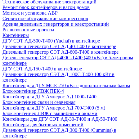
Техническое обслуживание электростанций
Ремонт блок-контейнеров и вагон-домов
Монтаж и установка АВР
Сервисное обслуживание компрессоров
Аренда дизельных генераторов и электростанций
Реализованные проекты
Контейнеры
ДГУ СЭТ АД-500-Т400 (Yuchai) в контейнере
Дизельный генератор СЭТ АД-40-Т400 в контейнере
Дизельный генератор СЭТ АД-600-Т400 в контейнере
Дизельгенератор СЭТ АД-400С-Т400 (400 кВт) в 5-метровом
контейнере
ДГУ СЭТ АД-150-Т400 в контейнере
Дизельный генератор СЭТ АД-100С-Т400 100 кВт в
контейнере
Контейнер для ДГУ MGE 250 кВт с дополнительным баком
Блок-контейнер ЛВЖ ПБК-4
Контейнер для ДГУ Амперос АД 1000-Т400
Блок-контейнер связи и серверная
Контейнер для ДГУ Амперос АД 700-Т400 (5 м)
Блок-контейнер ЛВЖ с вышибными окнами
Контейнеры для ДГУ СЭТ АД-30-Т400 и АД-50-Т400
Контейнеры для бытовых помещений
Дизельный генератор СЭТ АД-300-Т400 (Cummins) в
контейнере