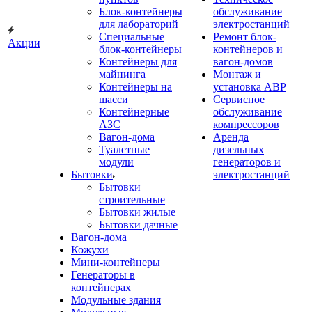
Блок-контейнеры
обслуживание
для лабораторий
электростанций
Специальные
Ремонт блок-
Акции
блок-контейнеры
контейнеров и
Контейнеры для
вагон-домов
майнинга
Монтаж и
Контейнеры на
установка АВР
шасси
Сервисное
Контейнерные
обслуживание
АЗС
компрессоров
Вагон-дома
Аренда
Туалетные
дизельных
модули
генераторов и
Бытовки
электростанций
Бытовки
строительные
Бытовки жилые
Бытовки дачные
Вагон-дома
Кожухи
Мини-контейнеры
Генераторы в
контейнерах
Модульные здания