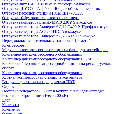
Отгрузка двух РИСЭ 30 кВт на тракторном шасси
Отгрузка ДГУ СЭТ АД-400-Т400 для объекта энергетики
Отгрузка насосной станции ПСМ ДНУ-60/250
Отгрузка 10-футового морского контейнера
Отгрузка генератора Energo MP10-230Y-S в кожухе
Отгрузка генератора Амперос АД 12-Т400 P (Проф) в кожухе
Отгрузка генератора AGG C44D5A в кожухе
Отгрузка генератора Амперос АД 250-Т400 в кожухе
Передвижная осветительная установка «Прометей»
Компрессоры
Модульная компрессорная станция на базе двух контейнеров
Контейнер для компрессорного оборудования
Контейнер для компрессорного оборудования 12 м
Блок-контейнер для компрессорной станции на регулируемых
опорах
Контейнер для компрессорного оборудования
Азотная компрессорная станция в контейнере
Воздухоподготовка на предприятии ПЭТ
Сервис
Поставка генератора 8.5 кВт в кожухе с АВР для коттеджа
Ремонт электростанции Iveco 200 кВт
Блог
Контакты
Компания
О компании