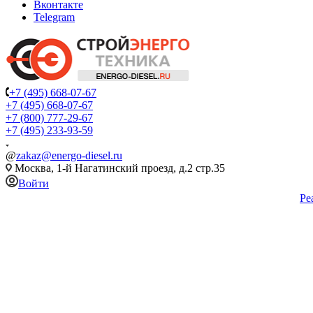
Вконтакте
Telegram
+7 (495) 668-07-67
+7 (495) 668-07-67
+7 (800) 777-29-67
+7 (495) 233-93-59
@
zakaz@energo-diesel.ru
Москва, 1-й Нагатинский проезд, д.2 стр.35
Войти
Ре