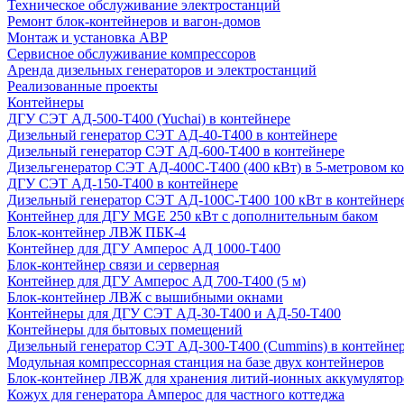
Техническое обслуживание электростанций
Ремонт блок-контейнеров и вагон-домов
Монтаж и установка АВР
Сервисное обслуживание компрессоров
Аренда дизельных генераторов и электростанций
Реализованные проекты
Контейнеры
ДГУ СЭТ АД-500-Т400 (Yuchai) в контейнере
Дизельный генератор СЭТ АД-40-Т400 в контейнере
Дизельный генератор СЭТ АД-600-Т400 в контейнере
Дизельгенератор СЭТ АД-400С-Т400 (400 кВт) в 5-метровом к
ДГУ СЭТ АД-150-Т400 в контейнере
Дизельный генератор СЭТ АД-100С-Т400 100 кВт в контейнер
Контейнер для ДГУ MGE 250 кВт с дополнительным баком
Блок-контейнер ЛВЖ ПБК-4
Контейнер для ДГУ Амперос АД 1000-Т400
Блок-контейнер связи и серверная
Контейнер для ДГУ Амперос АД 700-Т400 (5 м)
Блок-контейнер ЛВЖ с вышибными окнами
Контейнеры для ДГУ СЭТ АД-30-Т400 и АД-50-Т400
Контейнеры для бытовых помещений
Дизельный генератор СЭТ АД-300-Т400 (Cummins) в контейне
Модульная компрессорная станция на базе двух контейнеров
Блок-контейнер ЛВЖ для хранения литий-ионных аккумулятор
Кожух для генератора Амперос для частного коттеджа