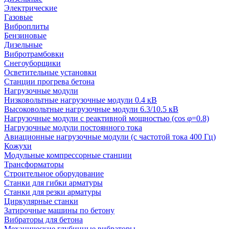
Электрические
Газовые
Виброплиты
Бензиновые
Дизельные
Вибротрамбовки
Снегоуборщики
Осветительные установки
Станции прогрева бетона
Нагрузочные модули
Низковольтные нагрузочные модули 0.4 кВ
Высоковольтные нагрузочные модули 6.3/10.5 кВ
Нагрузочные модули с реактивной мощностью (cos φ=0.8)
Нагрузочные модули постоянного тока
Авиационные нагрузочные модули (с частотой тока 400 Гц)
Кожухи
Модульные компрессорные станции
Трансформаторы
Строительное оборудование
Станки для гибки арматуры
Станки для резки арматуры
Циркулярные станки
Затирочные машины по бетону
Вибраторы для бетона
Механические глубинные вибраторы