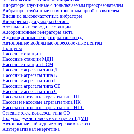
Вибраторы глубинные с подключаемым преобразователем
Вибраторы глубинные со встроенным преобразователем
Внешние высокочастотные вибраторы
Виброрейки для укладки бетона
Азотные и кислородные станции
Адсорбционные генераторы азота
Адсорбционные генераторы кислорода
Автономные мобильные опрессовочные центры
Прицепы
Насосные станции
Насосные станции МДН
Насосные станции ПСМ
Насосные агрегаты типа Д
Насосные агрегаты типа К
Насосные агрегаты типа П
Насосные агрегаты типа СВ
Насосные агрегаты типа С
Насосы и насосные агрегаты типа ЦГ
Насосы и насосные агрегаты типа НК
Насосы и насосные агрегаты типа НПС
Сетевые электронасосы типа СЭ
Полупогружной насосный агрегат ГДМП
Автономные гибридные энергокомплексы
Альтернативная энергетика