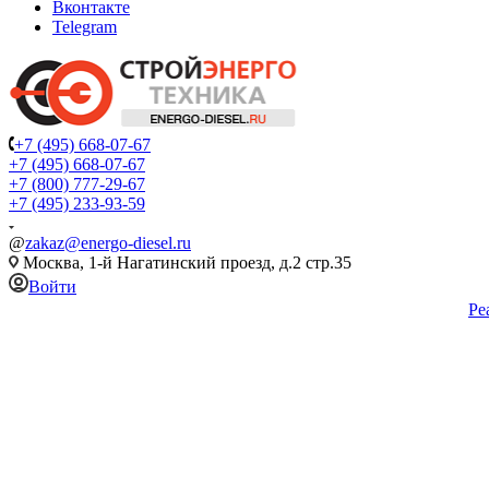
Вконтакте
Telegram
+7 (495) 668-07-67
+7 (495) 668-07-67
+7 (800) 777-29-67
+7 (495) 233-93-59
@
zakaz@energo-diesel.ru
Москва, 1-й Нагатинский проезд, д.2 стр.35
Войти
Ре