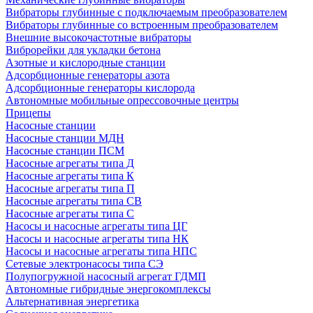
Вибраторы глубинные с подключаемым преобразователем
Вибраторы глубинные со встроенным преобразователем
Внешние высокочастотные вибраторы
Виброрейки для укладки бетона
Азотные и кислородные станции
Адсорбционные генераторы азота
Адсорбционные генераторы кислорода
Автономные мобильные опрессовочные центры
Прицепы
Насосные станции
Насосные станции МДН
Насосные станции ПСМ
Насосные агрегаты типа Д
Насосные агрегаты типа К
Насосные агрегаты типа П
Насосные агрегаты типа СВ
Насосные агрегаты типа С
Насосы и насосные агрегаты типа ЦГ
Насосы и насосные агрегаты типа НК
Насосы и насосные агрегаты типа НПС
Сетевые электронасосы типа СЭ
Полупогружной насосный агрегат ГДМП
Автономные гибридные энергокомплексы
Альтернативная энергетика