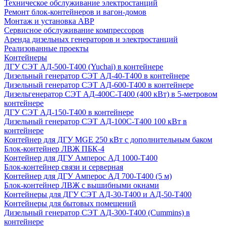
Техническое обслуживание электростанций
Ремонт блок-контейнеров и вагон-домов
Монтаж и установка АВР
Сервисное обслуживание компрессоров
Аренда дизельных генераторов и электростанций
Реализованные проекты
Контейнеры
ДГУ СЭТ АД-500-Т400 (Yuchai) в контейнере
Дизельный генератор СЭТ АД-40-Т400 в контейнере
Дизельный генератор СЭТ АД-600-Т400 в контейнере
Дизельгенератор СЭТ АД-400С-Т400 (400 кВт) в 5-метровом
контейнере
ДГУ СЭТ АД-150-Т400 в контейнере
Дизельный генератор СЭТ АД-100С-Т400 100 кВт в
контейнере
Контейнер для ДГУ MGE 250 кВт с дополнительным баком
Блок-контейнер ЛВЖ ПБК-4
Контейнер для ДГУ Амперос АД 1000-Т400
Блок-контейнер связи и серверная
Контейнер для ДГУ Амперос АД 700-Т400 (5 м)
Блок-контейнер ЛВЖ с вышибными окнами
Контейнеры для ДГУ СЭТ АД-30-Т400 и АД-50-Т400
Контейнеры для бытовых помещений
Дизельный генератор СЭТ АД-300-Т400 (Cummins) в
контейнере