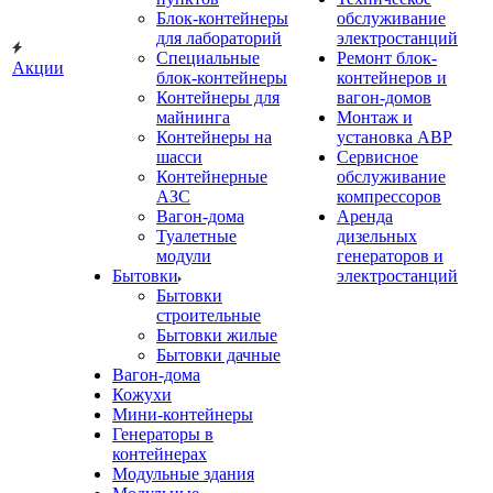
Блок-контейнеры
обслуживание
для лабораторий
электростанций
Специальные
Ремонт блок-
Акции
блок-контейнеры
контейнеров и
Контейнеры для
вагон-домов
майнинга
Монтаж и
Контейнеры на
установка АВР
шасси
Сервисное
Контейнерные
обслуживание
АЗС
компрессоров
Вагон-дома
Аренда
Туалетные
дизельных
модули
генераторов и
Бытовки
электростанций
Бытовки
строительные
Бытовки жилые
Бытовки дачные
Вагон-дома
Кожухи
Мини-контейнеры
Генераторы в
контейнерах
Модульные здания