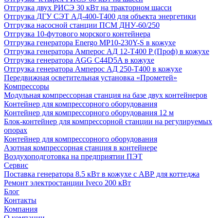
Отгрузка двух РИСЭ 30 кВт на тракторном шасси
Отгрузка ДГУ СЭТ АД-400-Т400 для объекта энергетики
Отгрузка насосной станции ПСМ ДНУ-60/250
Отгрузка 10-футового морского контейнера
Отгрузка генератора Energo MP10-230Y-S в кожухе
Отгрузка генератора Амперос АД 12-Т400 P (Проф) в кожухе
Отгрузка генератора AGG C44D5A в кожухе
Отгрузка генератора Амперос АД 250-Т400 в кожухе
Передвижная осветительная установка «Прометей»
Компрессоры
Модульная компрессорная станция на базе двух контейнеров
Контейнер для компрессорного оборудования
Контейнер для компрессорного оборудования 12 м
Блок-контейнер для компрессорной станции на регулируемых
опорах
Контейнер для компрессорного оборудования
Азотная компрессорная станция в контейнере
Воздухоподготовка на предприятии ПЭТ
Сервис
Поставка генератора 8.5 кВт в кожухе с АВР для коттеджа
Ремонт электростанции Iveco 200 кВт
Блог
Контакты
Компания
О компании