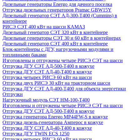
Дизельные генераторы Energo для дачного поселка
Отгрузка дизельных генераторов Pramac GВW15Y
Дизельный генератор СЭТ АД-300-Т400 (Cummins) в
контейнере
РИСЭ СЭТ 400 кВт на шасси КАМАЗ
Дизельный генератор СЭТ 320 кВт в контейнере
Дизельные генераторы СЭТ 30 и 60 кВт в контейнерах
Дизельный генератор СЭТ 400 кВт в контейнере
Блок-контейнеры с ДГУ, нагрузочными модулями и
топливными баками
Изготовлены и отгружены четыре РИСЭ СЭТ на шасси
Отгрузка ДГУ СЭТ АД-500-Т400 в кожухе
Отгрузка ДГУ СЭТ АД-40-Т400 в кожухе
Отгрузка четырех РИСЭ 60 кВт на шасси
Отгрузка двух РИСЭ 30 кВт на тракторном шасси
Отгрузка ДГУ СЭТ АД-400-Т400 для объекта энергетики
Отгрузки
Нагрузочный модуль СЭТ НМ-100-Т400
Изготовлены и отгружены четыре РИСЭ СЭТ на шасси
Отгрузка ДГУ СЭТ АД-500-Т400 в кожухе
Отгрузка генератора Energo MP44FW-S в кожухе
Отгрузка дизель-генератора Амперос в кожухе
Отгрузка ДГУ СЭТ АД-40-Т400 в кожухе
Отгрузка ДГУ TWIN ECS 1250
Отгрузка четырех РИСЭ 60 кВт на шасси