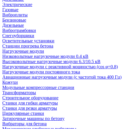
Электрические
Газовые
Виброплиты
Бензиновые
Дизельные
Вибротрамбовки
Снегоуборщики
Осветительные установки
Станции прогрева бетона
Нагрузочные модули
Низковольтные нагрузочные модули 0.4 кВ
Высоковольтные нагрузочные модули 6.3/10.5 кВ
Нагрузочные модули с реактивной мощностью (cos φ=0.8)
Нагрузочные модули постоянного тока
Авиационные нагрузочные модули (с частотой тока 400 Гц)
Кожухи
Модульные компрессорные станции
Трансформаторы
Строительное оборудование
Станки для гибки арматуры
Станки для резки арматуры
Циркулярные станки
Затирочные машины по бетону
Вибраторы для бетона
Механические глубинные вибраторы