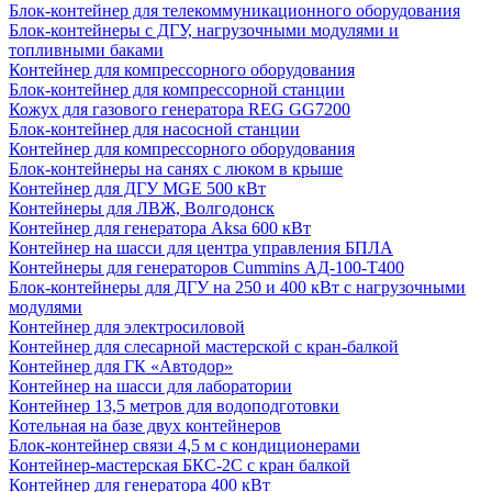
Блок-контейнер для телекоммуникационного оборудования
Блок-контейнеры с ДГУ, нагрузочными модулями и
топливными баками
Контейнер для компрессорного оборудования
Блок-контейнер для компрессорной станции
Кожух для газового генератора REG GG7200
Блок-контейнер для насосной станции
Контейнер для компрессорного оборудования
Блок-контейнеры на санях с люком в крыше
Контейнер для ДГУ MGE 500 кВт
Контейнеры для ЛВЖ, Волгодонск
Контейнер для генератора Aksa 600 кВт
Контейнер на шасси для центра управления БПЛА
Контейнеры для генераторов Cummins АД-100-Т400
Блок-контейнеры для ДГУ на 250 и 400 кВт с нагрузочными
модулями
Контейнер для электросиловой
Контейнер для слесарной мастерской с кран-балкой
Контейнер для ГК «Автодор»
Контейнер на шасси для лаборатории
Контейнер 13,5 метров для водоподготовки
Котельная на базе двух контейнеров
Блок-контейнер связи 4,5 м с кондиционерами
Контейнер-мастерская БКС-2С с кран балкой
Контейнер для генератора 400 кВт