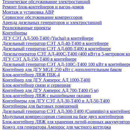
Техническое обслуживание электростанций
Ремонт блок-контейнеров и вагон-домов
Монтаж и установка АВР
Сервисное обслуживание компрессоров
Аренда дизельных генераторов и электростанций
Реализованные проекты
Контейнеры
ДГУ СЭТ АД-500-Т400 (Yuchai) в контейнере
Дизельный генератор СЭТ АД-40-Т400 в контейнере
Дизельный генератор СЭТ АД-600-Т400 в контейнере
Дизельгенератор СЭТ АД-400С-Т400 (400 кВт) в 5-метровом к
ДГУ СЭТ АД-150-Т400 в контейнере
Дизельный генератор СЭТ АД-100С-Т400 100 кВт в контейнер
Контейнер для ДГУ MGE 250 кВт с дополнительным баком
Блок-контейнер ЛВЖ ПБК-4
Контейнер для ДГУ Амперос АД 1000-Т400
Блок-контейнер связи и серверная
Контейнер для ДГУ Амперос АД 700-Т400 (5 м)
Блок-контейнер ЛВЖ с вышибными окнами
Контейнеры для ДГУ СЭТ АД-30-Т400 и АД-50-Т400
Контейнеры для бытовых помещений
Дизельный генератор СЭТ АД-300-Т400 (Cummins) в контейне
Модульная компрессорная станция на базе двух контейнеров
Блок-контейнер ЛВЖ для хранения литий-ионных аккумулятор
Кожух для генератора Амперос для частного коттеджа