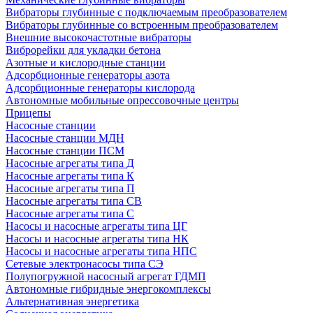
Вибраторы глубинные с подключаемым преобразователем
Вибраторы глубинные со встроенным преобразователем
Внешние высокочастотные вибраторы
Виброрейки для укладки бетона
Азотные и кислородные станции
Адсорбционные генераторы азота
Адсорбционные генераторы кислорода
Автономные мобильные опрессовочные центры
Прицепы
Насосные станции
Насосные станции МДН
Насосные станции ПСМ
Насосные агрегаты типа Д
Насосные агрегаты типа К
Насосные агрегаты типа П
Насосные агрегаты типа СВ
Насосные агрегаты типа С
Насосы и насосные агрегаты типа ЦГ
Насосы и насосные агрегаты типа НК
Насосы и насосные агрегаты типа НПС
Сетевые электронасосы типа СЭ
Полупогружной насосный агрегат ГДМП
Автономные гибридные энергокомплексы
Альтернативная энергетика