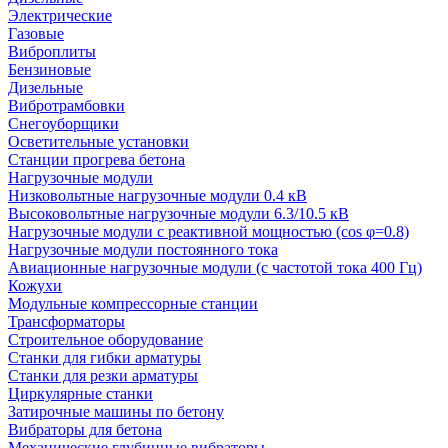
Электрические
Газовые
Виброплиты
Бензиновые
Дизельные
Вибротрамбовки
Снегоуборщики
Осветительные установки
Станции прогрева бетона
Нагрузочные модули
Низковольтные нагрузочные модули 0.4 кВ
Высоковольтные нагрузочные модули 6.3/10.5 кВ
Нагрузочные модули с реактивной мощностью (cos φ=0.8)
Нагрузочные модули постоянного тока
Авиационные нагрузочные модули (с частотой тока 400 Гц)
Кожухи
Модульные компрессорные станции
Трансформаторы
Строительное оборудование
Станки для гибки арматуры
Станки для резки арматуры
Циркулярные станки
Затирочные машины по бетону
Вибраторы для бетона
Механические глубинные вибраторы