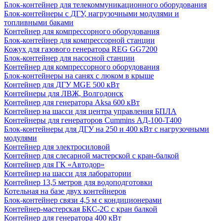
Блок-контейнер для телекоммуникационного оборудования
Блок-контейнеры с ДГУ, нагрузочными модулями и
топливными баками
Контейнер для компрессорного оборудования
Блок-контейнер для компрессорной станции
Кожух для газового генератора REG GG7200
Блок-контейнер для насосной станции
Контейнер для компрессорного оборудования
Блок-контейнеры на санях с люком в крыше
Контейнер для ДГУ MGE 500 кВт
Контейнеры для ЛВЖ, Волгодонск
Контейнер для генератора Aksa 600 кВт
Контейнер на шасси для центра управления БПЛА
Контейнеры для генераторов Cummins АД-100-Т400
Блок-контейнеры для ДГУ на 250 и 400 кВт с нагрузочными
модулями
Контейнер для электросиловой
Контейнер для слесарной мастерской с кран-балкой
Контейнер для ГК «Автодор»
Контейнер на шасси для лаборатории
Контейнер 13,5 метров для водоподготовки
Котельная на базе двух контейнеров
Блок-контейнер связи 4,5 м с кондиционерами
Контейнер-мастерская БКС-2С с кран балкой
Контейнер для генератора 400 кВт