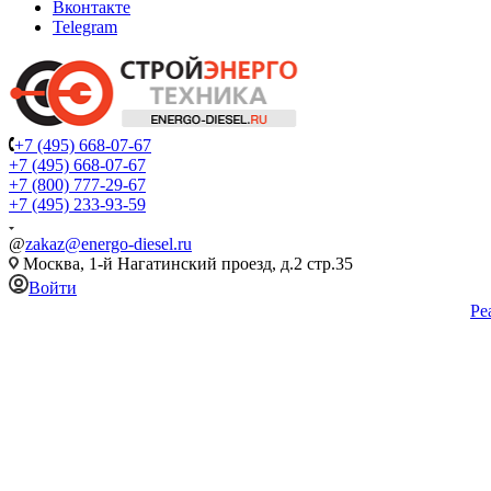
Вконтакте
Telegram
+7 (495) 668-07-67
+7 (495) 668-07-67
+7 (800) 777-29-67
+7 (495) 233-93-59
@
zakaz@energo-diesel.ru
Москва, 1-й Нагатинский проезд, д.2 стр.35
Войти
Ре