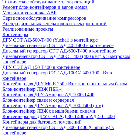
Техническое обслуживание электростанций
Ремонт блок-контейнеров и вагон-домов
Монтаж и установка АВР
Сервисное обслуживание компрессоров
Аренда дизельных генераторов и электростанций
Реализованные проекты
Контейнеры
ДГУ СЭТ АД-500-Т400 (Yuchai) в контейнере
Дизельный генератор СЭТ АД-40-Т400 в контейнере
Дизельный генератор СЭТ АД-600-Т400 в контейнере
Дизельгенератор СЭТ АД-400С-Т400 (400 кВт) в 5-метровом
контейнере
ДГУ СЭТ АД-150-Т400 в контейнере
Дизельный генератор СЭТ АД-100С-Т400 100 кВт в
контейнере
Контейнер для ДГУ MGE 250 кВт с дополнительным баком
Блок-контейнер ЛВЖ ПБК-4
Контейнер для ДГУ Амперос АД 1000-Т400
Блок-контейнер связи и серверная
Контейнер для ДГУ Амперос АД 700-Т400 (5 м)
Блок-контейнер ЛВЖ с вышибными окнами
Контейнеры для ДГУ СЭТ АД-30-Т400 и АД-50-Т400
Контейнеры для бытовых помещений
Дизельный генератор СЭТ АД-300-Т400 (Cummins) в
контейнере