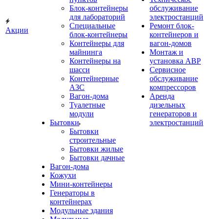
Блок-контейнеры
обслуживание
для лабораторий
электростанций
Специальные
Ремонт блок-
Акции
блок-контейнеры
контейнеров и
Контейнеры для
вагон-домов
майнинга
Монтаж и
Контейнеры на
установка АВР
шасси
Сервисное
Контейнерные
обслуживание
АЗС
компрессоров
Вагон-дома
Аренда
Туалетные
дизельных
модули
генераторов и
Бытовки
электростанций
Бытовки
строительные
Бытовки жилые
Бытовки дачные
Вагон-дома
Кожухи
Мини-контейнеры
Генераторы в
контейнерах
Модульные здания