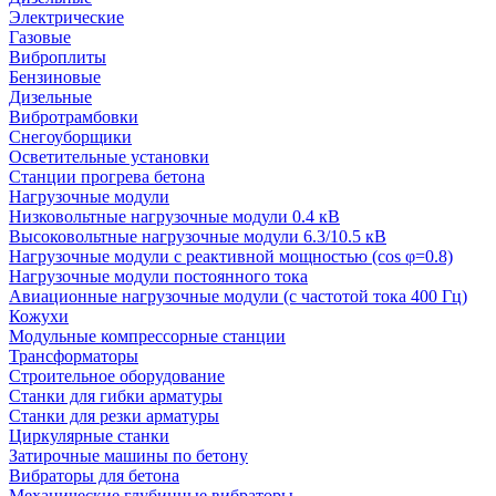
Электрические
Газовые
Виброплиты
Бензиновые
Дизельные
Вибротрамбовки
Снегоуборщики
Осветительные установки
Станции прогрева бетона
Нагрузочные модули
Низковольтные нагрузочные модули 0.4 кВ
Высоковольтные нагрузочные модули 6.3/10.5 кВ
Нагрузочные модули с реактивной мощностью (cos φ=0.8)
Нагрузочные модули постоянного тока
Авиационные нагрузочные модули (с частотой тока 400 Гц)
Кожухи
Модульные компрессорные станции
Трансформаторы
Строительное оборудование
Станки для гибки арматуры
Станки для резки арматуры
Циркулярные станки
Затирочные машины по бетону
Вибраторы для бетона
Механические глубинные вибраторы