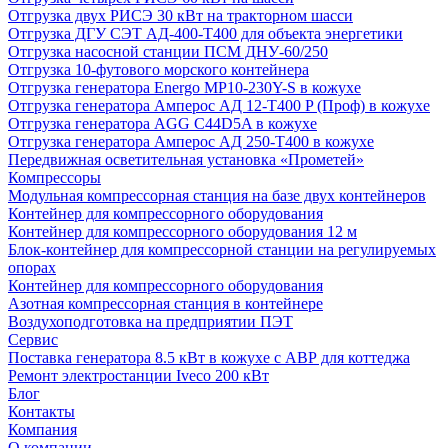
Отгрузка двух РИСЭ 30 кВт на тракторном шасси
Отгрузка ДГУ СЭТ АД-400-Т400 для объекта энергетики
Отгрузка насосной станции ПСМ ДНУ-60/250
Отгрузка 10-футового морского контейнера
Отгрузка генератора Energo MP10-230Y-S в кожухе
Отгрузка генератора Амперос АД 12-Т400 P (Проф) в кожухе
Отгрузка генератора AGG C44D5A в кожухе
Отгрузка генератора Амперос АД 250-Т400 в кожухе
Передвижная осветительная установка «Прометей»
Компрессоры
Модульная компрессорная станция на базе двух контейнеров
Контейнер для компрессорного оборудования
Контейнер для компрессорного оборудования 12 м
Блок-контейнер для компрессорной станции на регулируемых
опорах
Контейнер для компрессорного оборудования
Азотная компрессорная станция в контейнере
Воздухоподготовка на предприятии ПЭТ
Сервис
Поставка генератора 8.5 кВт в кожухе с АВР для коттеджа
Ремонт электростанции Iveco 200 кВт
Блог
Контакты
Компания
О компании