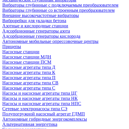
Вибраторы глубинные с подключаемым преобразователем
Вибраторы глубинные со встроенным преобразователем
Внешние высокочастотные вибраторы
Виброрейки для укладки бетона
Азотные и кислородные станции
Адсорбционные генераторы азота
Адсорбционные генераторы кислорода
Автономные мобильные опрессовочные центры
Прицепы
Насосные станции
Насосные станции МДН
Насосные станции ПСМ
Насосные агрегаты типа Д
Насосные агрегаты типа К
Насосные агрегаты типа П
Насосные агрегаты типа СВ
Насосные агрегаты типа С
Насосы и насосные агрегаты типа ЦГ
Насосы и насосные агрегаты типа НК
Насосы и насосные агрегаты типа НПС
Сетевые электронасосы типа СЭ
Полупогружной насосный агрегат ГДМП
Автономные гибридные энергокомплексы
Альтернативная энергетика