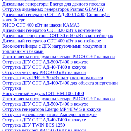
Дизельные генераторы Energo для дачного поселка
Отгрузка дизельных генераторов Pramac GВW15Y
Дизельный генератор СЭТ АД-300-Т400 (Cummins) в
контейнере
РИСЭ СЭТ 400 кВт на шасси КАМАЗ
Дизельный генератор СЭТ 320 кВт в контейнере
Дизельные генераторы СЭТ 30 и 60 кВт в контейнерах
Дизельный генератор СЭТ 400 кВт в контейнере
Блок-контейнеры с ДГУ, нагрузочными модулями и
топливными баками
Изготовлены и отгружены четыре РИСЭ СЭТ на шасси
Отгрузка ДГУ СЭТ АД-500-Т400 в кожухе
Отгрузка ДГУ СЭТ АД-40-Т400 в кожухе
Отгрузка четырех РИСЭ 60 кВт на шасси
Отгрузка двух РИСЭ 30 кВт на тракторном шасси
Отгрузка ДГУ СЭТ АД-400-Т400 для объекта энергетики
Отгрузки
Нагрузочный модуль СЭТ НМ-100-Т400
Изготовлены и отгружены четыре РИСЭ СЭТ на шасси
Отгрузка ДГУ СЭТ АД-500-Т400 в кожухе
Отгрузка генератора Energo MP44FW-S в кожухе
Отгрузка дизель-генератора Амперос в кожухе
Отгрузка ДГУ СЭТ АД-40-Т400 в кожухе
Отгрузка ДГУ TWIN ECS 1250
Отгрузка четырех РИСЭ 60 кВт на шасси