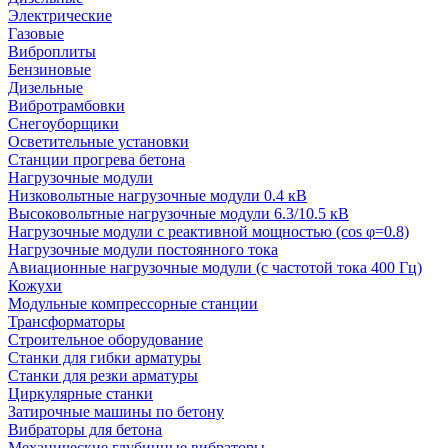
Электрические
Газовые
Виброплиты
Бензиновые
Дизельные
Вибротрамбовки
Снегоуборщики
Осветительные установки
Станции прогрева бетона
Нагрузочные модули
Низковольтные нагрузочные модули 0.4 кВ
Высоковольтные нагрузочные модули 6.3/10.5 кВ
Нагрузочные модули с реактивной мощностью (cos φ=0.8)
Нагрузочные модули постоянного тока
Авиационные нагрузочные модули (с частотой тока 400 Гц)
Кожухи
Модульные компрессорные станции
Трансформаторы
Строительное оборудование
Станки для гибки арматуры
Станки для резки арматуры
Циркулярные станки
Затирочные машины по бетону
Вибраторы для бетона
Механические глубинные вибраторы