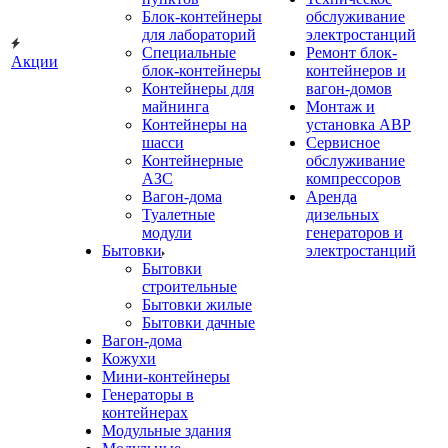
Блок-контейнеры
обслуживание
для лабораторий
электростанций
Специальные
Ремонт блок-
Акции
блок-контейнеры
контейнеров и
Контейнеры для
вагон-домов
майнинга
Монтаж и
Контейнеры на
установка АВР
шасси
Сервисное
Контейнерные
обслуживание
АЗС
компрессоров
Вагон-дома
Аренда
Туалетные
дизельных
модули
генераторов и
Бытовки
электростанций
Бытовки
строительные
Бытовки жилые
Бытовки дачные
Вагон-дома
Кожухи
Мини-контейнеры
Генераторы в
контейнерах
Модульные здания