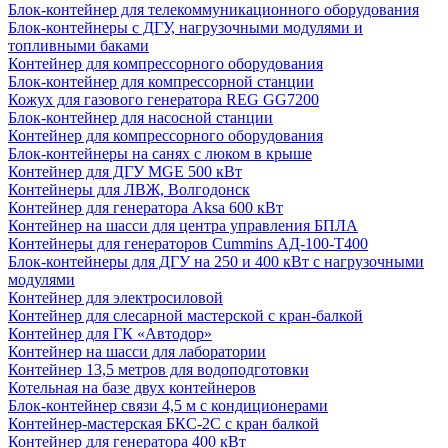
Блок-контейнер для телекоммуникационного оборудования
Блок-контейнеры с ДГУ, нагрузочными модулями и
топливными баками
Контейнер для компрессорного оборудования
Блок-контейнер для компрессорной станции
Кожух для газового генератора REG GG7200
Блок-контейнер для насосной станции
Контейнер для компрессорного оборудования
Блок-контейнеры на санях с люком в крыше
Контейнер для ДГУ MGE 500 кВт
Контейнеры для ЛВЖ, Волгодонск
Контейнер для генератора Aksa 600 кВт
Контейнер на шасси для центра управления БПЛА
Контейнеры для генераторов Cummins АД-100-Т400
Блок-контейнеры для ДГУ на 250 и 400 кВт с нагрузочными
модулями
Контейнер для электросиловой
Контейнер для слесарной мастерской с кран-балкой
Контейнер для ГК «Автодор»
Контейнер на шасси для лаборатории
Контейнер 13,5 метров для водоподготовки
Котельная на базе двух контейнеров
Блок-контейнер связи 4,5 м с кондиционерами
Контейнер-мастерская БКС-2С с кран балкой
Контейнер для генератора 400 кВт