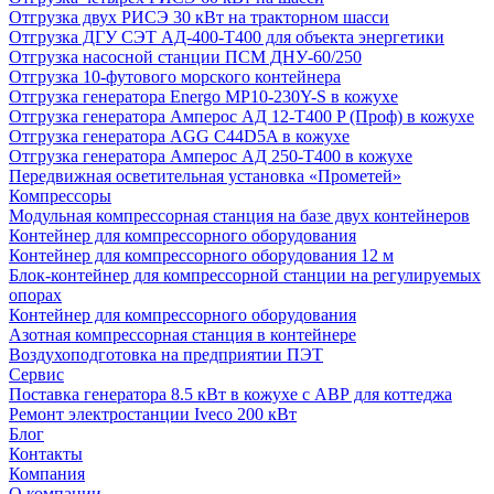
Отгрузка двух РИСЭ 30 кВт на тракторном шасси
Отгрузка ДГУ СЭТ АД-400-Т400 для объекта энергетики
Отгрузка насосной станции ПСМ ДНУ-60/250
Отгрузка 10-футового морского контейнера
Отгрузка генератора Energo MP10-230Y-S в кожухе
Отгрузка генератора Амперос АД 12-Т400 P (Проф) в кожухе
Отгрузка генератора AGG C44D5A в кожухе
Отгрузка генератора Амперос АД 250-Т400 в кожухе
Передвижная осветительная установка «Прометей»
Компрессоры
Модульная компрессорная станция на базе двух контейнеров
Контейнер для компрессорного оборудования
Контейнер для компрессорного оборудования 12 м
Блок-контейнер для компрессорной станции на регулируемых
опорах
Контейнер для компрессорного оборудования
Азотная компрессорная станция в контейнере
Воздухоподготовка на предприятии ПЭТ
Сервис
Поставка генератора 8.5 кВт в кожухе с АВР для коттеджа
Ремонт электростанции Iveco 200 кВт
Блог
Контакты
Компания
О компании