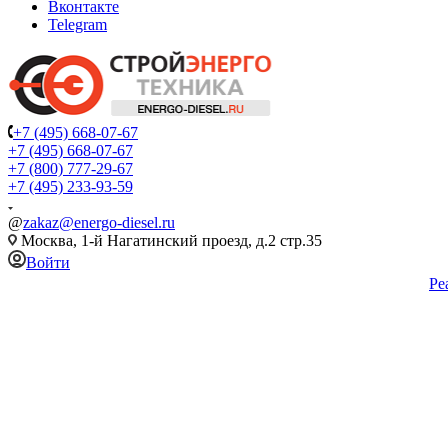
Вконтакте
Telegram
+7 (495) 668-07-67
+7 (495) 668-07-67
+7 (800) 777-29-67
+7 (495) 233-93-59
@
zakaz@energo-diesel.ru
Москва, 1-й Нагатинский проезд, д.2 стр.35
Войти
Ре