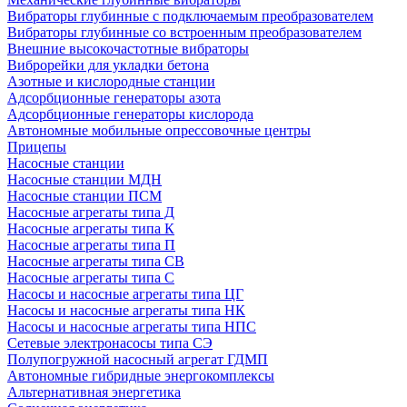
Вибраторы глубинные с подключаемым преобразователем
Вибраторы глубинные со встроенным преобразователем
Внешние высокочастотные вибраторы
Виброрейки для укладки бетона
Азотные и кислородные станции
Адсорбционные генераторы азота
Адсорбционные генераторы кислорода
Автономные мобильные опрессовочные центры
Прицепы
Насосные станции
Насосные станции МДН
Насосные станции ПСМ
Насосные агрегаты типа Д
Насосные агрегаты типа К
Насосные агрегаты типа П
Насосные агрегаты типа СВ
Насосные агрегаты типа С
Насосы и насосные агрегаты типа ЦГ
Насосы и насосные агрегаты типа НК
Насосы и насосные агрегаты типа НПС
Сетевые электронасосы типа СЭ
Полупогружной насосный агрегат ГДМП
Автономные гибридные энергокомплексы
Альтернативная энергетика