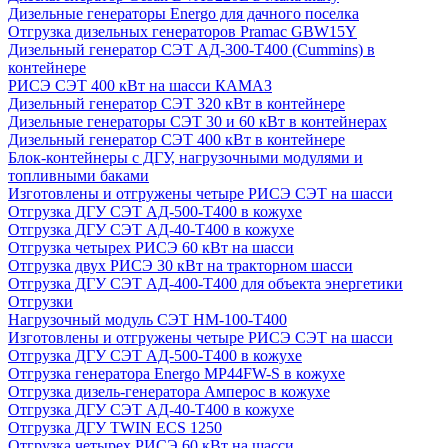
Дизельные генераторы Energo для дачного поселка
Отгрузка дизельных генераторов Pramac GВW15Y
Дизельный генератор СЭТ АД-300-Т400 (Cummins) в
контейнере
РИСЭ СЭТ 400 кВт на шасси КАМАЗ
Дизельный генератор СЭТ 320 кВт в контейнере
Дизельные генераторы СЭТ 30 и 60 кВт в контейнерах
Дизельный генератор СЭТ 400 кВт в контейнере
Блок-контейнеры с ДГУ, нагрузочными модулями и
топливными баками
Изготовлены и отгружены четыре РИСЭ СЭТ на шасси
Отгрузка ДГУ СЭТ АД-500-Т400 в кожухе
Отгрузка ДГУ СЭТ АД-40-Т400 в кожухе
Отгрузка четырех РИСЭ 60 кВт на шасси
Отгрузка двух РИСЭ 30 кВт на тракторном шасси
Отгрузка ДГУ СЭТ АД-400-Т400 для объекта энергетики
Отгрузки
Нагрузочный модуль СЭТ НМ-100-Т400
Изготовлены и отгружены четыре РИСЭ СЭТ на шасси
Отгрузка ДГУ СЭТ АД-500-Т400 в кожухе
Отгрузка генератора Energo MP44FW-S в кожухе
Отгрузка дизель-генератора Амперос в кожухе
Отгрузка ДГУ СЭТ АД-40-Т400 в кожухе
Отгрузка ДГУ TWIN ECS 1250
Отгрузка четырех РИСЭ 60 кВт на шасси