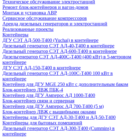
Техническое обслуживание электростанций
Ремонт блок-контейнеров и вагон-домов
Монтаж и установка АВР
Сервисное обслуживание компрессоров
Аренда дизельных генераторов и электростанций
Реализованные проекты
Контейнеры
ДГУ СЭТ АД-500-Т400 (Yuchai) в контейнере
Дизельный генератор СЭТ АД-40-Т400 в контейнере
Дизельный генератор СЭТ АД-600-Т400 в контейнере
Дизельгенератор СЭТ АД-400С-Т400 (400 кВт) в 5-метровом
контейнере
ДГУ СЭТ АД-150-Т400 в контейнере
Дизельный генератор СЭТ АД-100С-Т400 100 кВт в
контейнере
Контейнер для ДГУ MGE 250 кВт с дополнительным баком
Блок-контейнер ЛВЖ ПБК-4
Контейнер для ДГУ Амперос АД 1000-Т400
Блок-контейнер связи и серверная
Контейнер для ДГУ Амперос АД 700-Т400 (5 м)
Блок-контейнер ЛВЖ с вышибными окнами
Контейнеры для ДГУ СЭТ АД-30-Т400 и АД-50-Т400
Контейнеры для бытовых помещений
Дизельный генератор СЭТ АД-300-Т400 (Cummins) в
контейнере