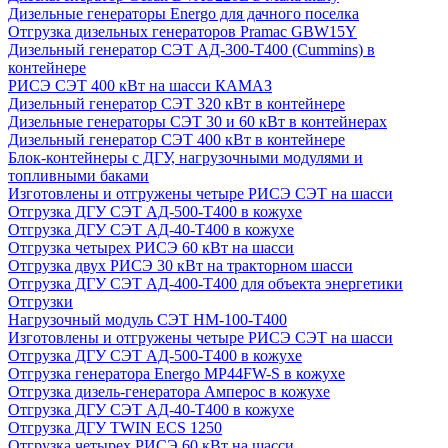
Дизельные генераторы Energo для дачного поселка
Отгрузка дизельных генераторов Pramac GВW15Y
Дизельный генератор СЭТ АД-300-Т400 (Cummins) в
контейнере
РИСЭ СЭТ 400 кВт на шасси КАМАЗ
Дизельный генератор СЭТ 320 кВт в контейнере
Дизельные генераторы СЭТ 30 и 60 кВт в контейнерах
Дизельный генератор СЭТ 400 кВт в контейнере
Блок-контейнеры с ДГУ, нагрузочными модулями и
топливными баками
Изготовлены и отгружены четыре РИСЭ СЭТ на шасси
Отгрузка ДГУ СЭТ АД-500-Т400 в кожухе
Отгрузка ДГУ СЭТ АД-40-Т400 в кожухе
Отгрузка четырех РИСЭ 60 кВт на шасси
Отгрузка двух РИСЭ 30 кВт на тракторном шасси
Отгрузка ДГУ СЭТ АД-400-Т400 для объекта энергетики
Отгрузки
Нагрузочный модуль СЭТ НМ-100-Т400
Изготовлены и отгружены четыре РИСЭ СЭТ на шасси
Отгрузка ДГУ СЭТ АД-500-Т400 в кожухе
Отгрузка генератора Energo MP44FW-S в кожухе
Отгрузка дизель-генератора Амперос в кожухе
Отгрузка ДГУ СЭТ АД-40-Т400 в кожухе
Отгрузка ДГУ TWIN ECS 1250
Отгрузка четырех РИСЭ 60 кВт на шасси