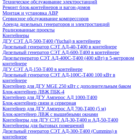
Техническое обслуживание электростанций
Ремонт блок-контейнеров и вагон-домов
Монтаж и установка АВР
Сервисное обслуживание компрессоров
Аренда дизельных генераторов и электростанций
Реализованные проекты
Контейнеры
ДГУ СЭТ АД-500-Т400 (Yuchai) в контейнере
Дизельный генератор СЭТ АД-40-Т400 в контейнере
Дизельный генератор СЭТ АД-600-Т400 в контейнере
Дизельгенератор СЭТ АД-400С-Т400 (400 кВт) в 5-метровом
контейнере
ДГУ СЭТ АД-150-Т400 в контейнере
Дизельный генератор СЭТ АД-100С-Т400 100 кВт в
контейнере
Контейнер для ДГУ MGE 250 кВт с дополнительным баком
Блок-контейнер ЛВЖ ПБК-4
Контейнер для ДГУ Амперос АД 1000-Т400
Блок-контейнер связи и серверная
Контейнер для ДГУ Амперос АД 700-Т400 (5 м)
Блок-контейнер ЛВЖ с вышибными окнами
Контейнеры для ДГУ СЭТ АД-30-Т400 и АД-50-Т400
Контейнеры для бытовых помещений
Дизельный генератор СЭТ АД-300-Т400 (Cummins) в
контейнере