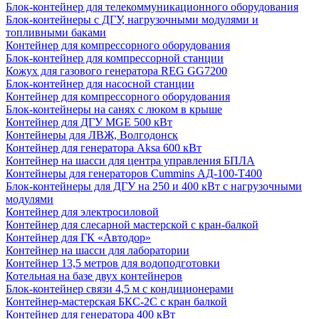
Блок-контейнер для телекоммуникационного оборудования
Блок-контейнеры с ДГУ, нагрузочными модулями и
топливными баками
Контейнер для компрессорного оборудования
Блок-контейнер для компрессорной станции
Кожух для газового генератора REG GG7200
Блок-контейнер для насосной станции
Контейнер для компрессорного оборудования
Блок-контейнеры на санях с люком в крыше
Контейнер для ДГУ MGE 500 кВт
Контейнеры для ЛВЖ, Волгодонск
Контейнер для генератора Aksa 600 кВт
Контейнер на шасси для центра управления БПЛА
Контейнеры для генераторов Cummins АД-100-Т400
Блок-контейнеры для ДГУ на 250 и 400 кВт с нагрузочными
модулями
Контейнер для электросиловой
Контейнер для слесарной мастерской с кран-балкой
Контейнер для ГК «Автодор»
Контейнер на шасси для лаборатории
Контейнер 13,5 метров для водоподготовки
Котельная на базе двух контейнеров
Блок-контейнер связи 4,5 м с кондиционерами
Контейнер-мастерская БКС-2С с кран балкой
Контейнер для генератора 400 кВт