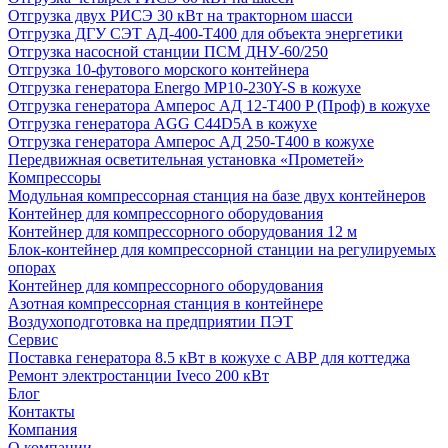
Отгрузка двух РИСЭ 30 кВт на тракторном шасси
Отгрузка ДГУ СЭТ АД-400-Т400 для объекта энергетики
Отгрузка насосной станции ПСМ ДНУ-60/250
Отгрузка 10-футового морского контейнера
Отгрузка генератора Energo MP10-230Y-S в кожухе
Отгрузка генератора Амперос АД 12-Т400 P (Проф) в кожухе
Отгрузка генератора AGG C44D5A в кожухе
Отгрузка генератора Амперос АД 250-Т400 в кожухе
Передвижная осветительная установка «Прометей»
Компрессоры
Модульная компрессорная станция на базе двух контейнеров
Контейнер для компрессорного оборудования
Контейнер для компрессорного оборудования 12 м
Блок-контейнер для компрессорной станции на регулируемых
опорах
Контейнер для компрессорного оборудования
Азотная компрессорная станция в контейнере
Воздухоподготовка на предприятии ПЭТ
Сервис
Поставка генератора 8.5 кВт в кожухе с АВР для коттеджа
Ремонт электростанции Iveco 200 кВт
Блог
Контакты
Компания
О компании