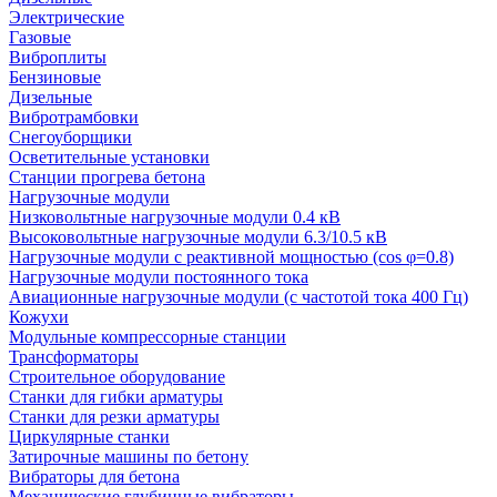
Электрические
Газовые
Виброплиты
Бензиновые
Дизельные
Вибротрамбовки
Снегоуборщики
Осветительные установки
Станции прогрева бетона
Нагрузочные модули
Низковольтные нагрузочные модули 0.4 кВ
Высоковольтные нагрузочные модули 6.3/10.5 кВ
Нагрузочные модули с реактивной мощностью (cos φ=0.8)
Нагрузочные модули постоянного тока
Авиационные нагрузочные модули (с частотой тока 400 Гц)
Кожухи
Модульные компрессорные станции
Трансформаторы
Строительное оборудование
Станки для гибки арматуры
Станки для резки арматуры
Циркулярные станки
Затирочные машины по бетону
Вибраторы для бетона
Механические глубинные вибраторы