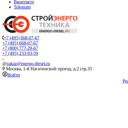
Вконтакте
Telegram
+7 (495) 668-07-67
+7 (495) 668-07-67
+7 (800) 777-29-67
+7 (495) 233-93-59
@
zakaz@energo-diesel.ru
Москва, 1-й Нагатинский проезд, д.2 стр.35
Войти
Ре