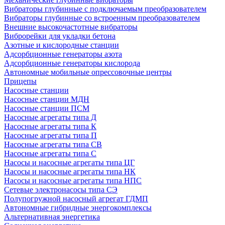
Вибраторы глубинные с подключаемым преобразователем
Вибраторы глубинные со встроенным преобразователем
Внешние высокочастотные вибраторы
Виброрейки для укладки бетона
Азотные и кислородные станции
Адсорбционные генераторы азота
Адсорбционные генераторы кислорода
Автономные мобильные опрессовочные центры
Прицепы
Насосные станции
Насосные станции МДН
Насосные станции ПСМ
Насосные агрегаты типа Д
Насосные агрегаты типа К
Насосные агрегаты типа П
Насосные агрегаты типа СВ
Насосные агрегаты типа С
Насосы и насосные агрегаты типа ЦГ
Насосы и насосные агрегаты типа НК
Насосы и насосные агрегаты типа НПС
Сетевые электронасосы типа СЭ
Полупогружной насосный агрегат ГДМП
Автономные гибридные энергокомплексы
Альтернативная энергетика