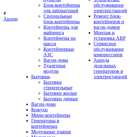
Блок-контейнеры
обслуживание
для лабораторий
электростанций
Специальные
Ремонт блок-
Акции
блок-контейнеры
контейнеров и
Контейнеры для
вагон-домов
майнинга
Монтаж и
Контейнеры на
установка АВР
шасси
Сервисное
Контейнерные
обслуживание
АЗС
компрессоров
Вагон-дома
Аренда
Туалетные
дизельных
модули
генераторов и
Бытовки
электростанций
Бытовки
строительные
Бытовки жилые
Бытовки дачные
Вагон-дома
Кожухи
Мини-контейнеры
Генераторы в
контейнерах
Модульные здания