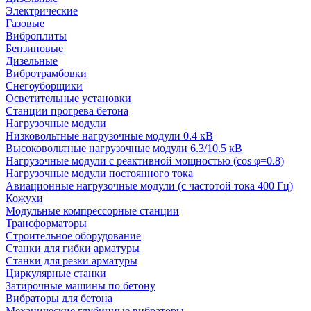
Электрические
Газовые
Виброплиты
Бензиновые
Дизельные
Вибротрамбовки
Снегоуборщики
Осветительные установки
Станции прогрева бетона
Нагрузочные модули
Низковольтные нагрузочные модули 0.4 кВ
Высоковольтные нагрузочные модули 6.3/10.5 кВ
Нагрузочные модули с реактивной мощностью (cos φ=0.8)
Нагрузочные модули постоянного тока
Авиационные нагрузочные модули (с частотой тока 400 Гц)
Кожухи
Модульные компрессорные станции
Трансформаторы
Строительное оборудование
Станки для гибки арматуры
Станки для резки арматуры
Циркулярные станки
Затирочные машины по бетону
Вибраторы для бетона
Механические глубинные вибраторы