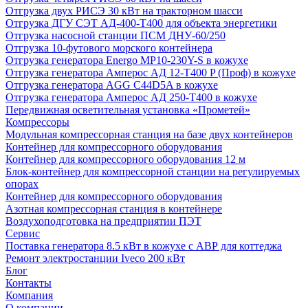
Отгрузка двух РИСЭ 30 кВт на тракторном шасси
Отгрузка ДГУ СЭТ АД-400-Т400 для объекта энергетики
Отгрузка насосной станции ПСМ ДНУ-60/250
Отгрузка 10-футового морского контейнера
Отгрузка генератора Energo MP10-230Y-S в кожухе
Отгрузка генератора Амперос АД 12-Т400 P (Проф) в кожухе
Отгрузка генератора AGG C44D5A в кожухе
Отгрузка генератора Амперос АД 250-Т400 в кожухе
Передвижная осветительная установка «Прометей»
Компрессоры
Модульная компрессорная станция на базе двух контейнеров
Контейнер для компрессорного оборудования
Контейнер для компрессорного оборудования 12 м
Блок-контейнер для компрессорной станции на регулируемых
опорах
Контейнер для компрессорного оборудования
Азотная компрессорная станция в контейнере
Воздухоподготовка на предприятии ПЭТ
Сервис
Поставка генератора 8.5 кВт в кожухе с АВР для коттеджа
Ремонт электростанции Iveco 200 кВт
Блог
Контакты
Компания
О компании