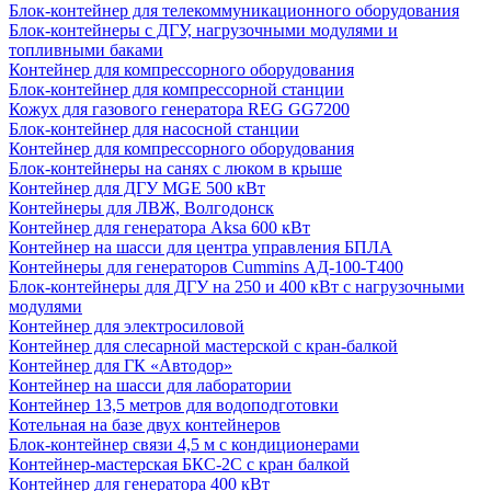
Блок-контейнер для телекоммуникационного оборудования
Блок-контейнеры с ДГУ, нагрузочными модулями и
топливными баками
Контейнер для компрессорного оборудования
Блок-контейнер для компрессорной станции
Кожух для газового генератора REG GG7200
Блок-контейнер для насосной станции
Контейнер для компрессорного оборудования
Блок-контейнеры на санях с люком в крыше
Контейнер для ДГУ MGE 500 кВт
Контейнеры для ЛВЖ, Волгодонск
Контейнер для генератора Aksa 600 кВт
Контейнер на шасси для центра управления БПЛА
Контейнеры для генераторов Cummins АД-100-Т400
Блок-контейнеры для ДГУ на 250 и 400 кВт с нагрузочными
модулями
Контейнер для электросиловой
Контейнер для слесарной мастерской с кран-балкой
Контейнер для ГК «Автодор»
Контейнер на шасси для лаборатории
Контейнер 13,5 метров для водоподготовки
Котельная на базе двух контейнеров
Блок-контейнер связи 4,5 м с кондиционерами
Контейнер-мастерская БКС-2С с кран балкой
Контейнер для генератора 400 кВт