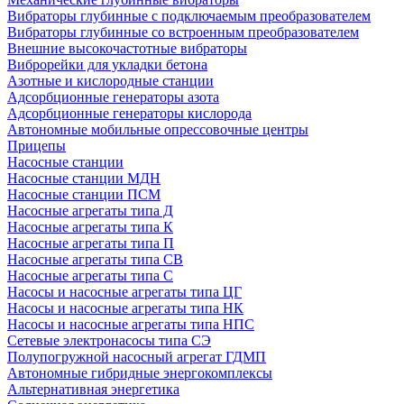
Вибраторы глубинные с подключаемым преобразователем
Вибраторы глубинные со встроенным преобразователем
Внешние высокочастотные вибраторы
Виброрейки для укладки бетона
Азотные и кислородные станции
Адсорбционные генераторы азота
Адсорбционные генераторы кислорода
Автономные мобильные опрессовочные центры
Прицепы
Насосные станции
Насосные станции МДН
Насосные станции ПСМ
Насосные агрегаты типа Д
Насосные агрегаты типа К
Насосные агрегаты типа П
Насосные агрегаты типа СВ
Насосные агрегаты типа С
Насосы и насосные агрегаты типа ЦГ
Насосы и насосные агрегаты типа НК
Насосы и насосные агрегаты типа НПС
Сетевые электронасосы типа СЭ
Полупогружной насосный агрегат ГДМП
Автономные гибридные энергокомплексы
Альтернативная энергетика