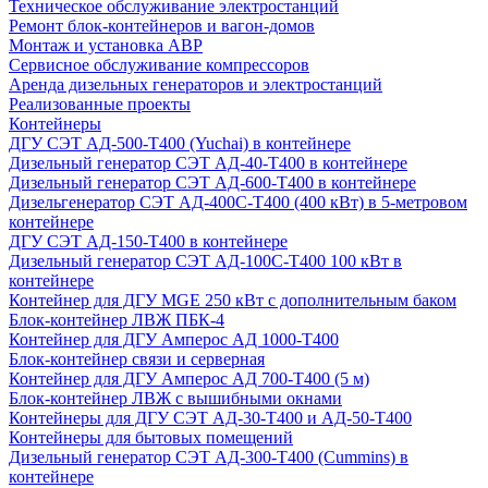
Техническое обслуживание электростанций
Ремонт блок-контейнеров и вагон-домов
Монтаж и установка АВР
Сервисное обслуживание компрессоров
Аренда дизельных генераторов и электростанций
Реализованные проекты
Контейнеры
ДГУ СЭТ АД-500-Т400 (Yuchai) в контейнере
Дизельный генератор СЭТ АД-40-Т400 в контейнере
Дизельный генератор СЭТ АД-600-Т400 в контейнере
Дизельгенератор СЭТ АД-400С-Т400 (400 кВт) в 5-метровом
контейнере
ДГУ СЭТ АД-150-Т400 в контейнере
Дизельный генератор СЭТ АД-100С-Т400 100 кВт в
контейнере
Контейнер для ДГУ MGE 250 кВт с дополнительным баком
Блок-контейнер ЛВЖ ПБК-4
Контейнер для ДГУ Амперос АД 1000-Т400
Блок-контейнер связи и серверная
Контейнер для ДГУ Амперос АД 700-Т400 (5 м)
Блок-контейнер ЛВЖ с вышибными окнами
Контейнеры для ДГУ СЭТ АД-30-Т400 и АД-50-Т400
Контейнеры для бытовых помещений
Дизельный генератор СЭТ АД-300-Т400 (Cummins) в
контейнере