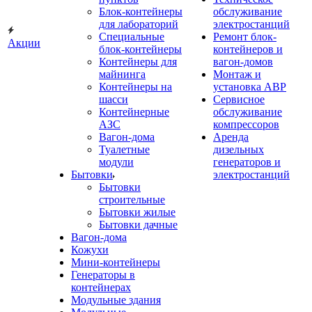
Блок-контейнеры
обслуживание
для лабораторий
электростанций
Специальные
Ремонт блок-
Акции
блок-контейнеры
контейнеров и
Контейнеры для
вагон-домов
майнинга
Монтаж и
Контейнеры на
установка АВР
шасси
Сервисное
Контейнерные
обслуживание
АЗС
компрессоров
Вагон-дома
Аренда
Туалетные
дизельных
модули
генераторов и
Бытовки
электростанций
Бытовки
строительные
Бытовки жилые
Бытовки дачные
Вагон-дома
Кожухи
Мини-контейнеры
Генераторы в
контейнерах
Модульные здания