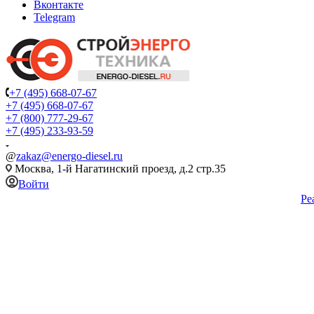
Вконтакте
Telegram
+7 (495) 668-07-67
+7 (495) 668-07-67
+7 (800) 777-29-67
+7 (495) 233-93-59
@
zakaz@energo-diesel.ru
Москва, 1-й Нагатинский проезд, д.2 стр.35
Войти
Ре