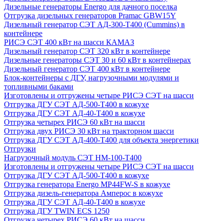
Дизельные генераторы Energo для дачного поселка
Отгрузка дизельных генераторов Pramac GВW15Y
Дизельный генератор СЭТ АД-300-Т400 (Cummins) в
контейнере
РИСЭ СЭТ 400 кВт на шасси КАМАЗ
Дизельный генератор СЭТ 320 кВт в контейнере
Дизельные генераторы СЭТ 30 и 60 кВт в контейнерах
Дизельный генератор СЭТ 400 кВт в контейнере
Блок-контейнеры с ДГУ, нагрузочными модулями и
топливными баками
Изготовлены и отгружены четыре РИСЭ СЭТ на шасси
Отгрузка ДГУ СЭТ АД-500-Т400 в кожухе
Отгрузка ДГУ СЭТ АД-40-Т400 в кожухе
Отгрузка четырех РИСЭ 60 кВт на шасси
Отгрузка двух РИСЭ 30 кВт на тракторном шасси
Отгрузка ДГУ СЭТ АД-400-Т400 для объекта энергетики
Отгрузки
Нагрузочный модуль СЭТ НМ-100-Т400
Изготовлены и отгружены четыре РИСЭ СЭТ на шасси
Отгрузка ДГУ СЭТ АД-500-Т400 в кожухе
Отгрузка генератора Energo MP44FW-S в кожухе
Отгрузка дизель-генератора Амперос в кожухе
Отгрузка ДГУ СЭТ АД-40-Т400 в кожухе
Отгрузка ДГУ TWIN ECS 1250
Отгрузка четырех РИСЭ 60 кВт на шасси