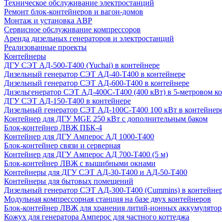
Техническое обслуживание электростанций
Ремонт блок-контейнеров и вагон-домов
Монтаж и установка АВР
Сервисное обслуживание компрессоров
Аренда дизельных генераторов и электростанций
Реализованные проекты
Контейнеры
ДГУ СЭТ АД-500-Т400 (Yuchai) в контейнере
Дизельный генератор СЭТ АД-40-Т400 в контейнере
Дизельный генератор СЭТ АД-600-Т400 в контейнере
Дизельгенератор СЭТ АД-400С-Т400 (400 кВт) в 5-метровом к
ДГУ СЭТ АД-150-Т400 в контейнере
Дизельный генератор СЭТ АД-100С-Т400 100 кВт в контейнер
Контейнер для ДГУ MGE 250 кВт с дополнительным баком
Блок-контейнер ЛВЖ ПБК-4
Контейнер для ДГУ Амперос АД 1000-Т400
Блок-контейнер связи и серверная
Контейнер для ДГУ Амперос АД 700-Т400 (5 м)
Блок-контейнер ЛВЖ с вышибными окнами
Контейнеры для ДГУ СЭТ АД-30-Т400 и АД-50-Т400
Контейнеры для бытовых помещений
Дизельный генератор СЭТ АД-300-Т400 (Cummins) в контейне
Модульная компрессорная станция на базе двух контейнеров
Блок-контейнер ЛВЖ для хранения литий-ионных аккумулятор
Кожух для генератора Амперос для частного коттеджа