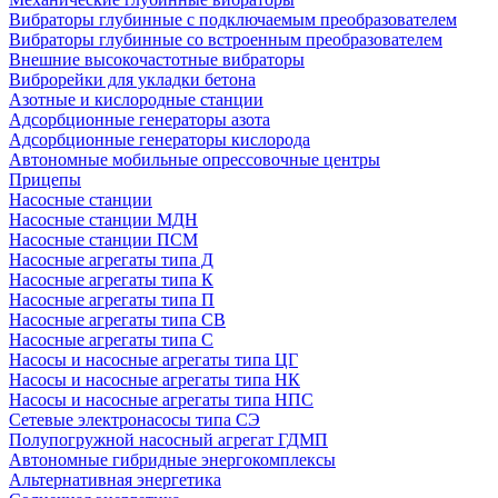
Вибраторы глубинные с подключаемым преобразователем
Вибраторы глубинные со встроенным преобразователем
Внешние высокочастотные вибраторы
Виброрейки для укладки бетона
Азотные и кислородные станции
Адсорбционные генераторы азота
Адсорбционные генераторы кислорода
Автономные мобильные опрессовочные центры
Прицепы
Насосные станции
Насосные станции МДН
Насосные станции ПСМ
Насосные агрегаты типа Д
Насосные агрегаты типа К
Насосные агрегаты типа П
Насосные агрегаты типа СВ
Насосные агрегаты типа С
Насосы и насосные агрегаты типа ЦГ
Насосы и насосные агрегаты типа НК
Насосы и насосные агрегаты типа НПС
Сетевые электронасосы типа СЭ
Полупогружной насосный агрегат ГДМП
Автономные гибридные энергокомплексы
Альтернативная энергетика