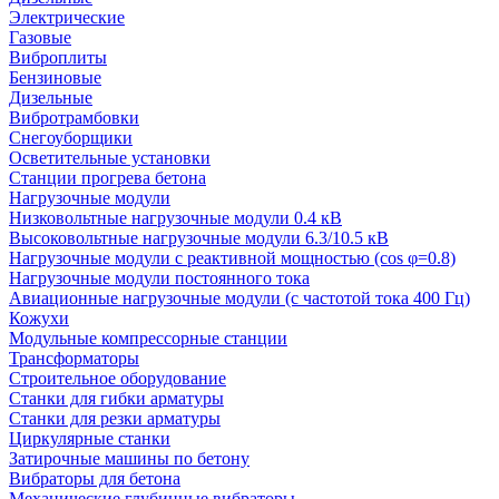
Электрические
Газовые
Виброплиты
Бензиновые
Дизельные
Вибротрамбовки
Снегоуборщики
Осветительные установки
Станции прогрева бетона
Нагрузочные модули
Низковольтные нагрузочные модули 0.4 кВ
Высоковольтные нагрузочные модули 6.3/10.5 кВ
Нагрузочные модули с реактивной мощностью (cos φ=0.8)
Нагрузочные модули постоянного тока
Авиационные нагрузочные модули (с частотой тока 400 Гц)
Кожухи
Модульные компрессорные станции
Трансформаторы
Строительное оборудование
Станки для гибки арматуры
Станки для резки арматуры
Циркулярные станки
Затирочные машины по бетону
Вибраторы для бетона
Механические глубинные вибраторы