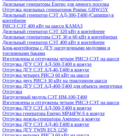
Дизельные генераторы Energo для дачного поселка
Отгрузка дизельных генераторов Pramac GВW15Y
Дизельный генератор СЭТ АД-300-Т400 (Cummins) в
контейнере
РИСЭ СЭТ 400 кВт на шасси КАМАЗ
Дизельный генератор СЭТ 320 кВт в контейнере
Дизельные генераторы СЭТ 30 и 60 кВт в контейнерах
Дизельный генератор СЭТ 400 кВт в контейнере
Блок-контейнеры с ДГУ, нагрузочными модулями и
топливными баками
Изготовлены и отгружены четыре РИСЭ СЭТ на шасси
Отгрузка ДГУ СЭТ АД-500-Т400 в кожухе
Отгрузка ДГУ СЭТ АД-40-Т400 в кожухе
Отгрузка четырех РИСЭ 60 кВт на шасси
Отгрузка двух РИСЭ 30 кВт на тракторном шасси
Отгрузка ДГУ СЭТ АД-400-Т400 для объекта энергетики
Отгрузки
Нагрузочный модуль СЭТ НМ-100-Т400
Изготовлены и отгружены четыре РИСЭ СЭТ на шасси
Отгрузка ДГУ СЭТ АД-500-Т400 в кожухе
Отгрузка генератора Energo MP44FW-S в кожухе
Отгрузка дизель-генератора Амперос в кожухе
Отгрузка ДГУ СЭТ АД-40-Т400 в кожухе
Отгрузка ДГУ TWIN ECS 1250
Отгрузка четырех РИСЭ 60 кВт на шасси