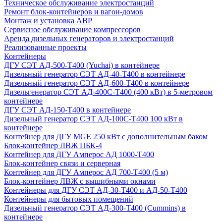
Техническое обслуживание электростанций
Ремонт блок-контейнеров и вагон-домов
Монтаж и установка АВР
Сервисное обслуживание компрессоров
Аренда дизельных генераторов и электростанций
Реализованные проекты
Контейнеры
ДГУ СЭТ АД-500-Т400 (Yuchai) в контейнере
Дизельный генератор СЭТ АД-40-Т400 в контейнере
Дизельный генератор СЭТ АД-600-Т400 в контейнере
Дизельгенератор СЭТ АД-400С-Т400 (400 кВт) в 5-метровом
контейнере
ДГУ СЭТ АД-150-Т400 в контейнере
Дизельный генератор СЭТ АД-100С-Т400 100 кВт в
контейнере
Контейнер для ДГУ MGE 250 кВт с дополнительным баком
Блок-контейнер ЛВЖ ПБК-4
Контейнер для ДГУ Амперос АД 1000-Т400
Блок-контейнер связи и серверная
Контейнер для ДГУ Амперос АД 700-Т400 (5 м)
Блок-контейнер ЛВЖ с вышибными окнами
Контейнеры для ДГУ СЭТ АД-30-Т400 и АД-50-Т400
Контейнеры для бытовых помещений
Дизельный генератор СЭТ АД-300-Т400 (Cummins) в
контейнере