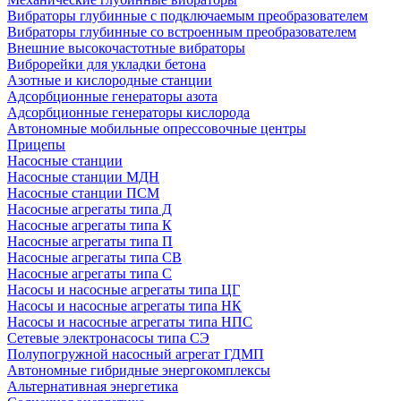
Вибраторы глубинные с подключаемым преобразователем
Вибраторы глубинные со встроенным преобразователем
Внешние высокочастотные вибраторы
Виброрейки для укладки бетона
Азотные и кислородные станции
Адсорбционные генераторы азота
Адсорбционные генераторы кислорода
Автономные мобильные опрессовочные центры
Прицепы
Насосные станции
Насосные станции МДН
Насосные станции ПСМ
Насосные агрегаты типа Д
Насосные агрегаты типа К
Насосные агрегаты типа П
Насосные агрегаты типа СВ
Насосные агрегаты типа С
Насосы и насосные агрегаты типа ЦГ
Насосы и насосные агрегаты типа НК
Насосы и насосные агрегаты типа НПС
Сетевые электронасосы типа СЭ
Полупогружной насосный агрегат ГДМП
Автономные гибридные энергокомплексы
Альтернативная энергетика