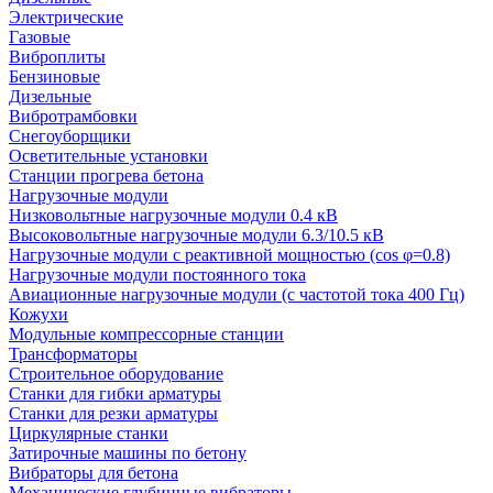
Электрические
Газовые
Виброплиты
Бензиновые
Дизельные
Вибротрамбовки
Снегоуборщики
Осветительные установки
Станции прогрева бетона
Нагрузочные модули
Низковольтные нагрузочные модули 0.4 кВ
Высоковольтные нагрузочные модули 6.3/10.5 кВ
Нагрузочные модули с реактивной мощностью (cos φ=0.8)
Нагрузочные модули постоянного тока
Авиационные нагрузочные модули (с частотой тока 400 Гц)
Кожухи
Модульные компрессорные станции
Трансформаторы
Строительное оборудование
Станки для гибки арматуры
Станки для резки арматуры
Циркулярные станки
Затирочные машины по бетону
Вибраторы для бетона
Механические глубинные вибраторы