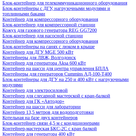
Блок-контейнер для телекоммуникационного оборудования
Блок-контейнеры с ДГУ, нагрузочными модулями и
топливными баками
Контейнер для компрессорного оборудования
Блок-контейнер для компрессорной станции
Кожух для газового генератора REG GG7200
Блок-контейнер для насосной станции
Контейнер для компрессорного оборудования
Блок-контейнеры на санях с люком в крыше
Контейнер для ДГУ MGE 500 кВт
Контейнеры для ЛВЖ, Волгодонск
Контейнер для генератора Aksa 600 кВт
Контейнер на шасси для центра управления БПЛА
Контейнеры для генераторов Cummins АД-100-Т400
Блок-контейнеры для ДГУ на 250 и 400 кВт с нагрузочными
модулями
Контейнер для электросиловой
Контейнер для слесарной мастерской с кран-балкой
Контейнер для ГК «Автодор»
Контейнер на шасси для лаборатории
Контейнер 13,5 метров для водоподготовки
Котельная на базе двух контейнеров
Блок-контейнер связи 4,5 м с кондиционерами
Контейнер-мастерская БКС-2С с кран балкой
Контейнер для генератора 400 кВт