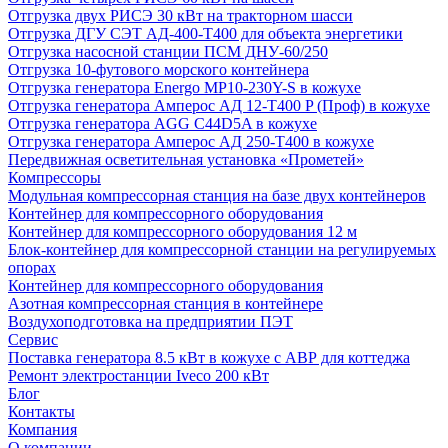
Отгрузка двух РИСЭ 30 кВт на тракторном шасси
Отгрузка ДГУ СЭТ АД-400-Т400 для объекта энергетики
Отгрузка насосной станции ПСМ ДНУ-60/250
Отгрузка 10-футового морского контейнера
Отгрузка генератора Energo MP10-230Y-S в кожухе
Отгрузка генератора Амперос АД 12-Т400 P (Проф) в кожухе
Отгрузка генератора AGG C44D5A в кожухе
Отгрузка генератора Амперос АД 250-Т400 в кожухе
Передвижная осветительная установка «Прометей»
Компрессоры
Модульная компрессорная станция на базе двух контейнеров
Контейнер для компрессорного оборудования
Контейнер для компрессорного оборудования 12 м
Блок-контейнер для компрессорной станции на регулируемых
опорах
Контейнер для компрессорного оборудования
Азотная компрессорная станция в контейнере
Воздухоподготовка на предприятии ПЭТ
Сервис
Поставка генератора 8.5 кВт в кожухе с АВР для коттеджа
Ремонт электростанции Iveco 200 кВт
Блог
Контакты
Компания
О компании