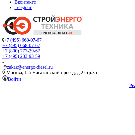
Вконтакте
Telegram
+7 (495) 668-07-67
+7 (495) 668-07-67
+7 (800) 777-29-67
+7 (495) 233-93-59
@
zakaz@energo-diesel.ru
Москва, 1-й Нагатинский проезд, д.2 стр.35
Войти
Ре