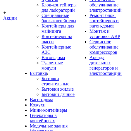
Блок-контейнеры
обслуживание
для лабораторий
электростанций
Специальные
Ремонт блок-
Акции
блок-контейнеры
контейнеров и
Контейнеры для
вагон-домов
майнинга
Монтаж и
Контейнеры на
установка АВР
шасси
Сервисное
Контейнерные
обслуживание
АЗС
компрессоров
Вагон-дома
Аренда
Туалетные
дизельных
модули
генераторов и
Бытовки
электростанций
Бытовки
строительные
Бытовки жилые
Бытовки дачные
Вагон-дома
Кожухи
Мини-контейнеры
Генераторы в
контейнерах
Модульные здания