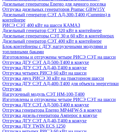
Дизельные генераторы Energo для дачного поселка
Отгрузка дизельных генераторов Pramac GВW15Y
Дизельный генератор СЭТ АД-300-Т400 (Cummins) в
контейнере
РИСЭ СЭТ 400 кВт на шасси КАМАЗ
Дизельный генератор СЭТ 320 кВт в контейнере
Дизельные генераторы СЭТ 30 и 60 кВт в контейнерах
Дизельный генератор СЭТ 400 кВт в контейнере
Блок-контейнеры с ДГУ, нагрузочными модулями и
топливными баками
Изготовлены и отгружены четыре РИСЭ СЭТ на шасси
Отгрузка ДГУ СЭТ АД-500-Т400 в кожухе
Отгрузка ДГУ СЭТ АД-40-Т400 в кожухе
Отгрузка четырех РИСЭ 60 кВт на шасси
Отгрузка двух РИСЭ 30 кВт на тракторном шасси
Отгрузка ДГУ СЭТ АД-400-Т400 для объекта энергетики
Отгрузки
Нагрузочный модуль СЭТ НМ-100-Т400
Изготовлены и отгружены четыре РИСЭ СЭТ на шасси
Отгрузка ДГУ СЭТ АД-500-Т400 в кожухе
Отгрузка генератора Energo MP44FW-S в кожухе
Отгрузка дизель-генератора Амперос в кожухе
Отгрузка ДГУ СЭТ АД-40-Т400 в кожухе
Отгрузка ДГУ TWIN ECS 1250
Отгрузка четырех РИСЭ 60 кВт на шасси