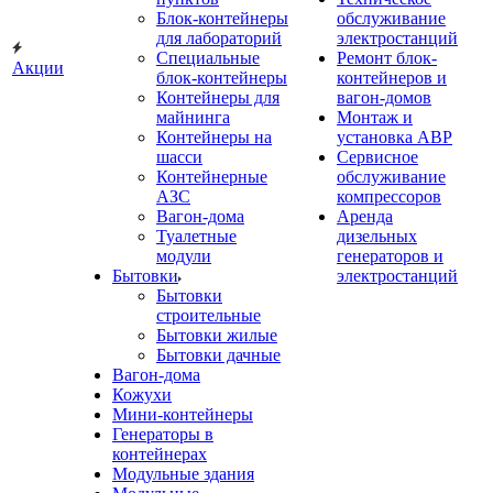
Блок-контейнеры
обслуживание
для лабораторий
электростанций
Специальные
Ремонт блок-
Акции
блок-контейнеры
контейнеров и
Контейнеры для
вагон-домов
майнинга
Монтаж и
Контейнеры на
установка АВР
шасси
Сервисное
Контейнерные
обслуживание
АЗС
компрессоров
Вагон-дома
Аренда
Туалетные
дизельных
модули
генераторов и
Бытовки
электростанций
Бытовки
строительные
Бытовки жилые
Бытовки дачные
Вагон-дома
Кожухи
Мини-контейнеры
Генераторы в
контейнерах
Модульные здания