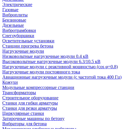
Электрические
Газовые
Виброплиты
Бензиновые
Дизельные
Вибротрамбовки
Снегоуборщики
Осветительные установки
Станции прогрева бетона
Нагрузочные модули
Низковольтные нагрузочные модули 0.4 кВ
Высоковольтные нагрузочные модули 6.3/10.5 кВ
Нагрузочные модули с реактивной мощностью (cos φ=0.8)
Нагрузочные модули постоянного тока
Авиационные нагрузочные модули (с частотой тока 400 Гц)
Кожухи
Модульные компрессорные станции
Трансформаторы
Строительное оборудование
Станки для гибки арматуры
Станки для резки арматуры
Циркулярные станки
Затирочные машины по бетону
Вибраторы для бетона
Механические глубинные вибраторы