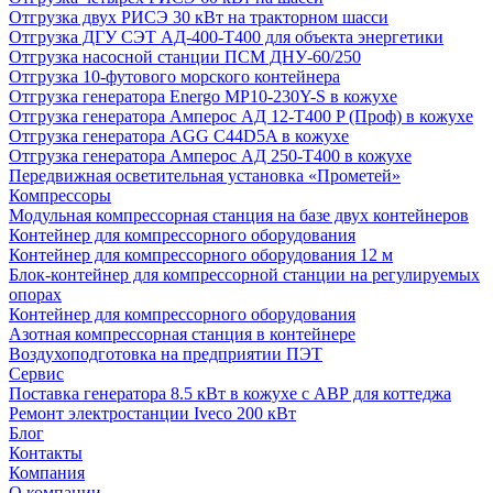
Отгрузка двух РИСЭ 30 кВт на тракторном шасси
Отгрузка ДГУ СЭТ АД-400-Т400 для объекта энергетики
Отгрузка насосной станции ПСМ ДНУ-60/250
Отгрузка 10-футового морского контейнера
Отгрузка генератора Energo MP10-230Y-S в кожухе
Отгрузка генератора Амперос АД 12-Т400 P (Проф) в кожухе
Отгрузка генератора AGG C44D5A в кожухе
Отгрузка генератора Амперос АД 250-Т400 в кожухе
Передвижная осветительная установка «Прометей»
Компрессоры
Модульная компрессорная станция на базе двух контейнеров
Контейнер для компрессорного оборудования
Контейнер для компрессорного оборудования 12 м
Блок-контейнер для компрессорной станции на регулируемых
опорах
Контейнер для компрессорного оборудования
Азотная компрессорная станция в контейнере
Воздухоподготовка на предприятии ПЭТ
Сервис
Поставка генератора 8.5 кВт в кожухе с АВР для коттеджа
Ремонт электростанции Iveco 200 кВт
Блог
Контакты
Компания
О компании