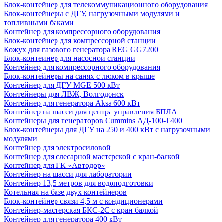
Блок-контейнер для телекоммуникационного оборудования
Блок-контейнеры с ДГУ, нагрузочными модулями и
топливными баками
Контейнер для компрессорного оборудования
Блок-контейнер для компрессорной станции
Кожух для газового генератора REG GG7200
Блок-контейнер для насосной станции
Контейнер для компрессорного оборудования
Блок-контейнеры на санях с люком в крыше
Контейнер для ДГУ MGE 500 кВт
Контейнеры для ЛВЖ, Волгодонск
Контейнер для генератора Aksa 600 кВт
Контейнер на шасси для центра управления БПЛА
Контейнеры для генераторов Cummins АД-100-Т400
Блок-контейнеры для ДГУ на 250 и 400 кВт с нагрузочными
модулями
Контейнер для электросиловой
Контейнер для слесарной мастерской с кран-балкой
Контейнер для ГК «Автодор»
Контейнер на шасси для лаборатории
Контейнер 13,5 метров для водоподготовки
Котельная на базе двух контейнеров
Блок-контейнер связи 4,5 м с кондиционерами
Контейнер-мастерская БКС-2С с кран балкой
Контейнер для генератора 400 кВт