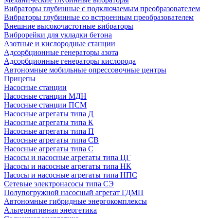
Вибраторы глубинные с подключаемым преобразователем
Вибраторы глубинные со встроенным преобразователем
Внешние высокочастотные вибраторы
Виброрейки для укладки бетона
Азотные и кислородные станции
Адсорбционные генераторы азота
Адсорбционные генераторы кислорода
Автономные мобильные опрессовочные центры
Прицепы
Насосные станции
Насосные станции МДН
Насосные станции ПСМ
Насосные агрегаты типа Д
Насосные агрегаты типа К
Насосные агрегаты типа П
Насосные агрегаты типа СВ
Насосные агрегаты типа С
Насосы и насосные агрегаты типа ЦГ
Насосы и насосные агрегаты типа НК
Насосы и насосные агрегаты типа НПС
Сетевые электронасосы типа СЭ
Полупогружной насосный агрегат ГДМП
Автономные гибридные энергокомплексы
Альтернативная энергетика