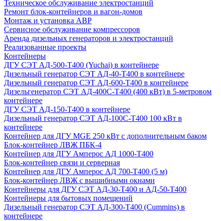
Техническое обслуживание электростанций
Ремонт блок-контейнеров и вагон-домов
Монтаж и установка АВР
Сервисное обслуживание компрессоров
Аренда дизельных генераторов и электростанций
Реализованные проекты
Контейнеры
ДГУ СЭТ АД-500-Т400 (Yuchai) в контейнере
Дизельный генератор СЭТ АД-40-Т400 в контейнере
Дизельный генератор СЭТ АД-600-Т400 в контейнере
Дизельгенератор СЭТ АД-400С-Т400 (400 кВт) в 5-метровом
контейнере
ДГУ СЭТ АД-150-Т400 в контейнере
Дизельный генератор СЭТ АД-100С-Т400 100 кВт в
контейнере
Контейнер для ДГУ MGE 250 кВт с дополнительным баком
Блок-контейнер ЛВЖ ПБК-4
Контейнер для ДГУ Амперос АД 1000-Т400
Блок-контейнер связи и серверная
Контейнер для ДГУ Амперос АД 700-Т400 (5 м)
Блок-контейнер ЛВЖ с вышибными окнами
Контейнеры для ДГУ СЭТ АД-30-Т400 и АД-50-Т400
Контейнеры для бытовых помещений
Дизельный генератор СЭТ АД-300-Т400 (Cummins) в
контейнере