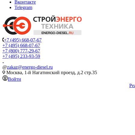
Вконтакте
Telegram
+7 (495) 668-07-67
+7 (495) 668-07-67
+7 (800) 777-29-67
+7 (495) 233-93-59
@
zakaz@energo-diesel.ru
Москва, 1-й Нагатинский проезд, д.2 стр.35
Войти
Ре