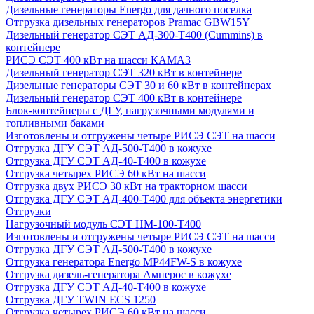
Дизельные генераторы Energo для дачного поселка
Отгрузка дизельных генераторов Pramac GВW15Y
Дизельный генератор СЭТ АД-300-Т400 (Cummins) в
контейнере
РИСЭ СЭТ 400 кВт на шасси КАМАЗ
Дизельный генератор СЭТ 320 кВт в контейнере
Дизельные генераторы СЭТ 30 и 60 кВт в контейнерах
Дизельный генератор СЭТ 400 кВт в контейнере
Блок-контейнеры с ДГУ, нагрузочными модулями и
топливными баками
Изготовлены и отгружены четыре РИСЭ СЭТ на шасси
Отгрузка ДГУ СЭТ АД-500-Т400 в кожухе
Отгрузка ДГУ СЭТ АД-40-Т400 в кожухе
Отгрузка четырех РИСЭ 60 кВт на шасси
Отгрузка двух РИСЭ 30 кВт на тракторном шасси
Отгрузка ДГУ СЭТ АД-400-Т400 для объекта энергетики
Отгрузки
Нагрузочный модуль СЭТ НМ-100-Т400
Изготовлены и отгружены четыре РИСЭ СЭТ на шасси
Отгрузка ДГУ СЭТ АД-500-Т400 в кожухе
Отгрузка генератора Energo MP44FW-S в кожухе
Отгрузка дизель-генератора Амперос в кожухе
Отгрузка ДГУ СЭТ АД-40-Т400 в кожухе
Отгрузка ДГУ TWIN ECS 1250
Отгрузка четырех РИСЭ 60 кВт на шасси