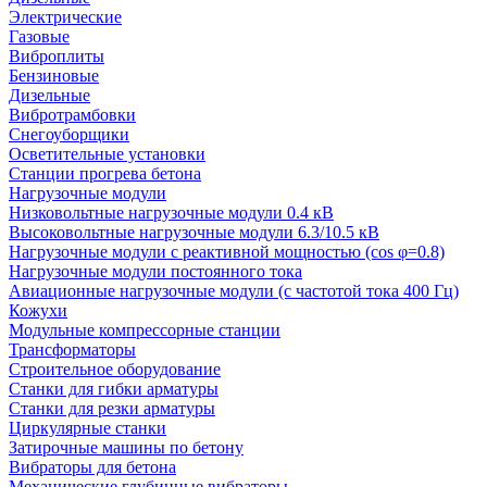
Электрические
Газовые
Виброплиты
Бензиновые
Дизельные
Вибротрамбовки
Снегоуборщики
Осветительные установки
Станции прогрева бетона
Нагрузочные модули
Низковольтные нагрузочные модули 0.4 кВ
Высоковольтные нагрузочные модули 6.3/10.5 кВ
Нагрузочные модули с реактивной мощностью (cos φ=0.8)
Нагрузочные модули постоянного тока
Авиационные нагрузочные модули (с частотой тока 400 Гц)
Кожухи
Модульные компрессорные станции
Трансформаторы
Строительное оборудование
Станки для гибки арматуры
Станки для резки арматуры
Циркулярные станки
Затирочные машины по бетону
Вибраторы для бетона
Механические глубинные вибраторы