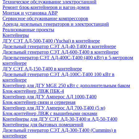
Техническое обслуживание электростанций
Ремонт блок-контейнеров и вагон-домов
Монтаж и установка АВР
Сервисное обслуживание компрессоров
Аренда дизельных генераторов и электростанций
Реализованные проекты
Контейнеры
ДГУ СЭТ АД-500-Т400 (Yuchai) в контейнере
Дизельный генератор СЭТ АД-40-Т400 в контейнере
Дизельный генератор СЭТ АД-600-Т400 в контейнере
Дизельгенератор СЭТ АД-400С-Т400 (400 кВт) в 5-метровом
контейнере
ДГУ СЭТ АД-150-Т400 в контейнере
Дизельный генератор СЭТ АД-100С-Т400 100 кВт в
контейнере
Контейнер для ДГУ MGE 250 кВт с дополнительным баком
Блок-контейнер ЛВЖ ПБК-4
Контейнер для ДГУ Амперос АД 1000-Т400
Блок-контейнер связи и серверная
Контейнер для ДГУ Амперос АД 700-Т400 (5 м)
Блок-контейнер ЛВЖ с вышибными окнами
Контейнеры для ДГУ СЭТ АД-30-Т400 и АД-50-Т400
Контейнеры для бытовых помещений
Дизельный генератор СЭТ АД-300-Т400 (Cummins) в
контейнере