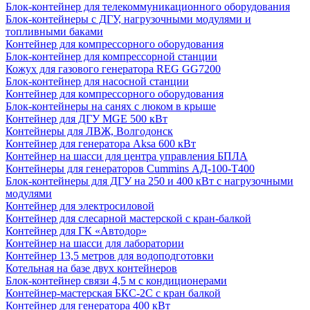
Блок-контейнер для телекоммуникационного оборудования
Блок-контейнеры с ДГУ, нагрузочными модулями и
топливными баками
Контейнер для компрессорного оборудования
Блок-контейнер для компрессорной станции
Кожух для газового генератора REG GG7200
Блок-контейнер для насосной станции
Контейнер для компрессорного оборудования
Блок-контейнеры на санях с люком в крыше
Контейнер для ДГУ MGE 500 кВт
Контейнеры для ЛВЖ, Волгодонск
Контейнер для генератора Aksa 600 кВт
Контейнер на шасси для центра управления БПЛА
Контейнеры для генераторов Cummins АД-100-Т400
Блок-контейнеры для ДГУ на 250 и 400 кВт с нагрузочными
модулями
Контейнер для электросиловой
Контейнер для слесарной мастерской с кран-балкой
Контейнер для ГК «Автодор»
Контейнер на шасси для лаборатории
Контейнер 13,5 метров для водоподготовки
Котельная на базе двух контейнеров
Блок-контейнер связи 4,5 м с кондиционерами
Контейнер-мастерская БКС-2С с кран балкой
Контейнер для генератора 400 кВт