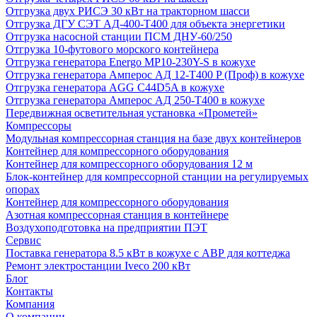
Отгрузка двух РИСЭ 30 кВт на тракторном шасси
Отгрузка ДГУ СЭТ АД-400-Т400 для объекта энергетики
Отгрузка насосной станции ПСМ ДНУ-60/250
Отгрузка 10-футового морского контейнера
Отгрузка генератора Energo MP10-230Y-S в кожухе
Отгрузка генератора Амперос АД 12-Т400 P (Проф) в кожухе
Отгрузка генератора AGG C44D5A в кожухе
Отгрузка генератора Амперос АД 250-Т400 в кожухе
Передвижная осветительная установка «Прометей»
Компрессоры
Модульная компрессорная станция на базе двух контейнеров
Контейнер для компрессорного оборудования
Контейнер для компрессорного оборудования 12 м
Блок-контейнер для компрессорной станции на регулируемых
опорах
Контейнер для компрессорного оборудования
Азотная компрессорная станция в контейнере
Воздухоподготовка на предприятии ПЭТ
Сервис
Поставка генератора 8.5 кВт в кожухе с АВР для коттеджа
Ремонт электростанции Iveco 200 кВт
Блог
Контакты
Компания
О компании