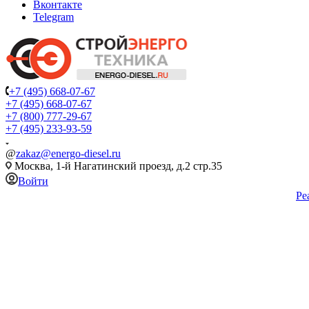
Вконтакте
Telegram
+7 (495) 668-07-67
+7 (495) 668-07-67
+7 (800) 777-29-67
+7 (495) 233-93-59
@
zakaz@energo-diesel.ru
Москва, 1-й Нагатинский проезд, д.2 стр.35
Войти
Ре