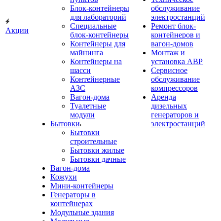
Блок-контейнеры
обслуживание
для лабораторий
электростанций
Специальные
Ремонт блок-
Акции
блок-контейнеры
контейнеров и
Контейнеры для
вагон-домов
майнинга
Монтаж и
Контейнеры на
установка АВР
шасси
Сервисное
Контейнерные
обслуживание
АЗС
компрессоров
Вагон-дома
Аренда
Туалетные
дизельных
модули
генераторов и
Бытовки
электростанций
Бытовки
строительные
Бытовки жилые
Бытовки дачные
Вагон-дома
Кожухи
Мини-контейнеры
Генераторы в
контейнерах
Модульные здания