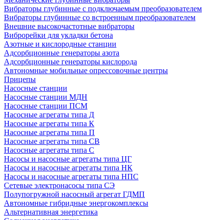
Вибраторы глубинные с подключаемым преобразователем
Вибраторы глубинные со встроенным преобразователем
Внешние высокочастотные вибраторы
Виброрейки для укладки бетона
Азотные и кислородные станции
Адсорбционные генераторы азота
Адсорбционные генераторы кислорода
Автономные мобильные опрессовочные центры
Прицепы
Насосные станции
Насосные станции МДН
Насосные станции ПСМ
Насосные агрегаты типа Д
Насосные агрегаты типа К
Насосные агрегаты типа П
Насосные агрегаты типа СВ
Насосные агрегаты типа С
Насосы и насосные агрегаты типа ЦГ
Насосы и насосные агрегаты типа НК
Насосы и насосные агрегаты типа НПС
Сетевые электронасосы типа СЭ
Полупогружной насосный агрегат ГДМП
Автономные гибридные энергокомплексы
Альтернативная энергетика