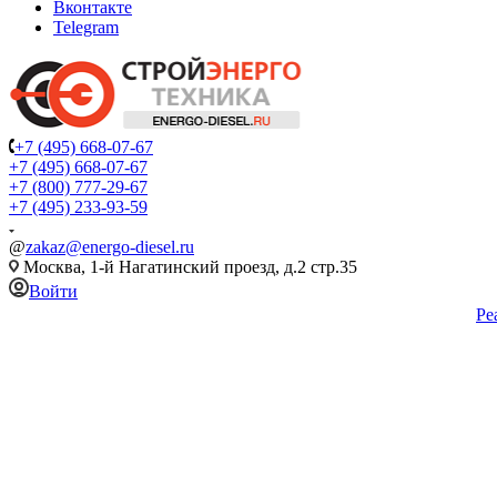
Вконтакте
Telegram
+7 (495) 668-07-67
+7 (495) 668-07-67
+7 (800) 777-29-67
+7 (495) 233-93-59
@
zakaz@energo-diesel.ru
Москва, 1-й Нагатинский проезд, д.2 стр.35
Войти
Ре