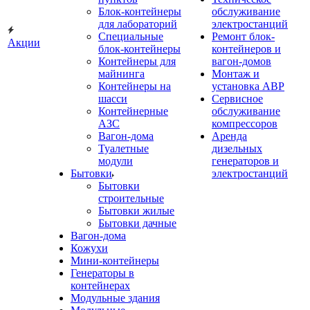
Блок-контейнеры
обслуживание
для лабораторий
электростанций
Специальные
Ремонт блок-
Акции
блок-контейнеры
контейнеров и
Контейнеры для
вагон-домов
майнинга
Монтаж и
Контейнеры на
установка АВР
шасси
Сервисное
Контейнерные
обслуживание
АЗС
компрессоров
Вагон-дома
Аренда
Туалетные
дизельных
модули
генераторов и
Бытовки
электростанций
Бытовки
строительные
Бытовки жилые
Бытовки дачные
Вагон-дома
Кожухи
Мини-контейнеры
Генераторы в
контейнерах
Модульные здания