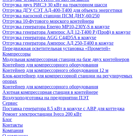
Отгрузка двух РИСЭ 30 кВт на тракторном шасси
Отгрузка ДГУ СЭТ АД-400-Т400 для объекта энергетики
Отгрузка насосной станции ПСМ ДНУ-60/250
Отгрузка 10-футового морского контейнера
Отгрузка генератора Energo MP10-230Y-S в кожухе
Отгрузка генератора Амперос АД 12-Т400 P (Проф) в кожухе
Отгрузка генератора AGG C44D5A в кожухе
Отгрузка генератора Амперос АД 250-Т400 в кожухе
Передвижная осветительная установка «Прометей»
Компрессоры
Модульная компрессорная станция на базе двух контейнеров
Контейнер для компрессорного оборудования
Контейнер для компрессорного оборудования 12 м
Блок-контейнер для компрессорной станции на регулируемых
опорах
Контейнер для компрессорного оборудования
Азотная компрессорная станция в контейнере
Воздухоподготовка на предприятии ПЭТ
Сервис
Поставка генератора 8.5 кВт в кожухе с АВР для коттеджа
Ремонт электростанции Iveco 200 кВт
Блог
Контакты
Компания
О компании