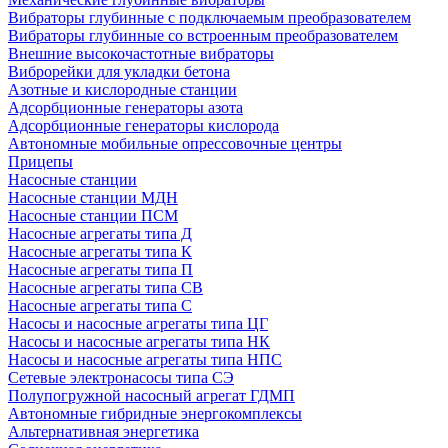
Вибраторы глубинные с подключаемым преобразователем
Вибраторы глубинные со встроенным преобразователем
Внешние высокочастотные вибраторы
Виброрейки для укладки бетона
Азотные и кислородные станции
Адсорбционные генераторы азота
Адсорбционные генераторы кислорода
Автономные мобильные опрессовочные центры
Прицепы
Насосные станции
Насосные станции МДН
Насосные станции ПСМ
Насосные агрегаты типа Д
Насосные агрегаты типа К
Насосные агрегаты типа П
Насосные агрегаты типа СВ
Насосные агрегаты типа С
Насосы и насосные агрегаты типа ЦГ
Насосы и насосные агрегаты типа НК
Насосы и насосные агрегаты типа НПС
Сетевые электронасосы типа СЭ
Полупогружной насосный агрегат ГДМП
Автономные гибридные энергокомплексы
Альтернативная энергетика