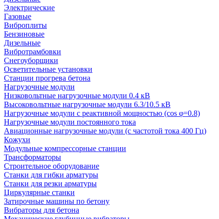
Электрические
Газовые
Виброплиты
Бензиновые
Дизельные
Вибротрамбовки
Снегоуборщики
Осветительные установки
Станции прогрева бетона
Нагрузочные модули
Низковольтные нагрузочные модули 0.4 кВ
Высоковольтные нагрузочные модули 6.3/10.5 кВ
Нагрузочные модули с реактивной мощностью (cos φ=0.8)
Нагрузочные модули постоянного тока
Авиационные нагрузочные модули (с частотой тока 400 Гц)
Кожухи
Модульные компрессорные станции
Трансформаторы
Строительное оборудование
Станки для гибки арматуры
Станки для резки арматуры
Циркулярные станки
Затирочные машины по бетону
Вибраторы для бетона
Механические глубинные вибраторы