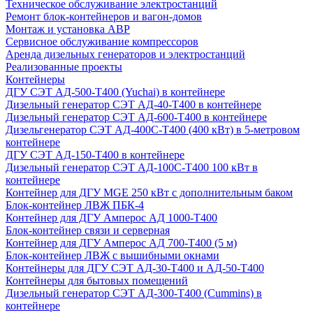
Техническое обслуживание электростанций
Ремонт блок-контейнеров и вагон-домов
Монтаж и установка АВР
Сервисное обслуживание компрессоров
Аренда дизельных генераторов и электростанций
Реализованные проекты
Контейнеры
ДГУ СЭТ АД-500-Т400 (Yuchai) в контейнере
Дизельный генератор СЭТ АД-40-Т400 в контейнере
Дизельный генератор СЭТ АД-600-Т400 в контейнере
Дизельгенератор СЭТ АД-400С-Т400 (400 кВт) в 5-метровом
контейнере
ДГУ СЭТ АД-150-Т400 в контейнере
Дизельный генератор СЭТ АД-100С-Т400 100 кВт в
контейнере
Контейнер для ДГУ MGE 250 кВт с дополнительным баком
Блок-контейнер ЛВЖ ПБК-4
Контейнер для ДГУ Амперос АД 1000-Т400
Блок-контейнер связи и серверная
Контейнер для ДГУ Амперос АД 700-Т400 (5 м)
Блок-контейнер ЛВЖ с вышибными окнами
Контейнеры для ДГУ СЭТ АД-30-Т400 и АД-50-Т400
Контейнеры для бытовых помещений
Дизельный генератор СЭТ АД-300-Т400 (Cummins) в
контейнере