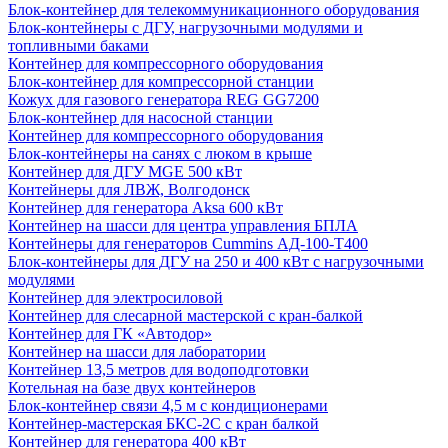
Блок-контейнер для телекоммуникационного оборудования
Блок-контейнеры с ДГУ, нагрузочными модулями и
топливными баками
Контейнер для компрессорного оборудования
Блок-контейнер для компрессорной станции
Кожух для газового генератора REG GG7200
Блок-контейнер для насосной станции
Контейнер для компрессорного оборудования
Блок-контейнеры на санях с люком в крыше
Контейнер для ДГУ MGE 500 кВт
Контейнеры для ЛВЖ, Волгодонск
Контейнер для генератора Aksa 600 кВт
Контейнер на шасси для центра управления БПЛА
Контейнеры для генераторов Cummins АД-100-Т400
Блок-контейнеры для ДГУ на 250 и 400 кВт с нагрузочными
модулями
Контейнер для электросиловой
Контейнер для слесарной мастерской с кран-балкой
Контейнер для ГК «Автодор»
Контейнер на шасси для лаборатории
Контейнер 13,5 метров для водоподготовки
Котельная на базе двух контейнеров
Блок-контейнер связи 4,5 м с кондиционерами
Контейнер-мастерская БКС-2С с кран балкой
Контейнер для генератора 400 кВт