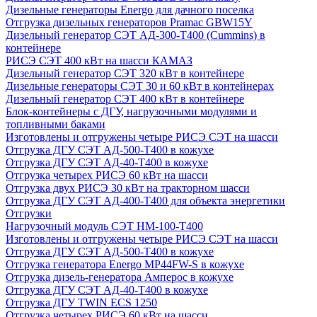
Дизельные генераторы Energo для дачного поселка
Отгрузка дизельных генераторов Pramac GВW15Y
Дизельный генератор СЭТ АД-300-Т400 (Cummins) в
контейнере
РИСЭ СЭТ 400 кВт на шасси КАМАЗ
Дизельный генератор СЭТ 320 кВт в контейнере
Дизельные генераторы СЭТ 30 и 60 кВт в контейнерах
Дизельный генератор СЭТ 400 кВт в контейнере
Блок-контейнеры с ДГУ, нагрузочными модулями и
топливными баками
Изготовлены и отгружены четыре РИСЭ СЭТ на шасси
Отгрузка ДГУ СЭТ АД-500-Т400 в кожухе
Отгрузка ДГУ СЭТ АД-40-Т400 в кожухе
Отгрузка четырех РИСЭ 60 кВт на шасси
Отгрузка двух РИСЭ 30 кВт на тракторном шасси
Отгрузка ДГУ СЭТ АД-400-Т400 для объекта энергетики
Отгрузки
Нагрузочный модуль СЭТ НМ-100-Т400
Изготовлены и отгружены четыре РИСЭ СЭТ на шасси
Отгрузка ДГУ СЭТ АД-500-Т400 в кожухе
Отгрузка генератора Energo MP44FW-S в кожухе
Отгрузка дизель-генератора Амперос в кожухе
Отгрузка ДГУ СЭТ АД-40-Т400 в кожухе
Отгрузка ДГУ TWIN ECS 1250
Отгрузка четырех РИСЭ 60 кВт на шасси