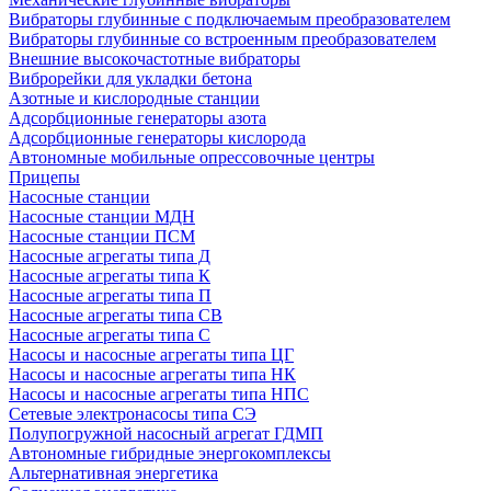
Вибраторы глубинные с подключаемым преобразователем
Вибраторы глубинные со встроенным преобразователем
Внешние высокочастотные вибраторы
Виброрейки для укладки бетона
Азотные и кислородные станции
Адсорбционные генераторы азота
Адсорбционные генераторы кислорода
Автономные мобильные опрессовочные центры
Прицепы
Насосные станции
Насосные станции МДН
Насосные станции ПСМ
Насосные агрегаты типа Д
Насосные агрегаты типа К
Насосные агрегаты типа П
Насосные агрегаты типа СВ
Насосные агрегаты типа С
Насосы и насосные агрегаты типа ЦГ
Насосы и насосные агрегаты типа НК
Насосы и насосные агрегаты типа НПС
Сетевые электронасосы типа СЭ
Полупогружной насосный агрегат ГДМП
Автономные гибридные энергокомплексы
Альтернативная энергетика