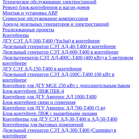
Техническое обслуживание электростанций
Ремонт блок-контейнеров и вагон-домов
Монтаж и установка АВР
Сервисное обслуживание компрессоров
Аренда дизельных генераторов и электростанций
Реализованные проекты
Контейнеры
ДГУ СЭТ АД-500-Т400 (Yuchai) в контейнере
Дизельный генератор СЭТ АД-40-Т400 в контейнере
Дизельный генератор СЭТ АД-600-Т400 в контейнере
Дизельгенератор СЭТ АД-400С-Т400 (400 кВт) в 5-метровом
контейнере
ДГУ СЭТ АД-150-Т400 в контейнере
Дизельный генератор СЭТ АД-100С-Т400 100 кВт в
контейнере
Контейнер для ДГУ MGE 250 кВт с дополнительным баком
Блок-контейнер ЛВЖ ПБК-4
Контейнер для ДГУ Амперос АД 1000-Т400
Блок-контейнер связи и серверная
Контейнер для ДГУ Амперос АД 700-Т400 (5 м)
Блок-контейнер ЛВЖ с вышибными окнами
Контейнеры для ДГУ СЭТ АД-30-Т400 и АД-50-Т400
Контейнеры для бытовых помещений
Дизельный генератор СЭТ АД-300-Т400 (Cummins) в
контейнере