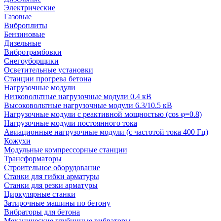
Электрические
Газовые
Виброплиты
Бензиновые
Дизельные
Вибротрамбовки
Снегоуборщики
Осветительные установки
Станции прогрева бетона
Нагрузочные модули
Низковольтные нагрузочные модули 0.4 кВ
Высоковольтные нагрузочные модули 6.3/10.5 кВ
Нагрузочные модули с реактивной мощностью (cos φ=0.8)
Нагрузочные модули постоянного тока
Авиационные нагрузочные модули (с частотой тока 400 Гц)
Кожухи
Модульные компрессорные станции
Трансформаторы
Строительное оборудование
Станки для гибки арматуры
Станки для резки арматуры
Циркулярные станки
Затирочные машины по бетону
Вибраторы для бетона
Механические глубинные вибраторы