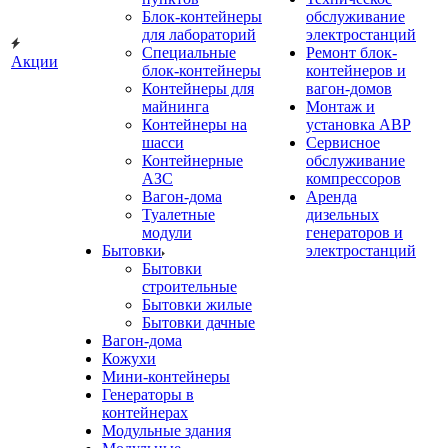
Блок-контейнеры
обслуживание
для лабораторий
электростанций
Специальные
Ремонт блок-
Акции
блок-контейнеры
контейнеров и
Контейнеры для
вагон-домов
майнинга
Монтаж и
Контейнеры на
установка АВР
шасси
Сервисное
Контейнерные
обслуживание
АЗС
компрессоров
Вагон-дома
Аренда
Туалетные
дизельных
модули
генераторов и
Бытовки
электростанций
Бытовки
строительные
Бытовки жилые
Бытовки дачные
Вагон-дома
Кожухи
Мини-контейнеры
Генераторы в
контейнерах
Модульные здания