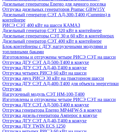
Дизельные генераторы Energo для дачного поселка
Отгрузка дизельных генераторов Pramac GВW15Y
Дизельный генератор СЭТ АД-300-Т400 (Cummins) в
контейнере
РИСЭ СЭТ 400 кВт на шасси КАМАЗ
Дизельный генератор СЭТ 320 кВт в контейнере
Дизельные генераторы СЭТ 30 и 60 кВт в контейнерах
Дизельный генератор СЭТ 400 кВт в контейнере
Блок-контейнеры с ДГУ, нагрузочными модулями и
топливными баками
Изготовлены и отгружены четыре РИСЭ СЭТ на шасси
Отгрузка ДГУ СЭТ АД-500-Т400 в кожухе
Отгрузка ДГУ СЭТ АД-40-Т400 в кожухе
Отгрузка четырех РИСЭ 60 кВт на шасси
Отгрузка двух РИСЭ 30 кВт на тракторном шасси
Отгрузка ДГУ СЭТ АД-400-Т400 для объекта энергетики
Отгрузки
Нагрузочный модуль СЭТ НМ-100-Т400
Изготовлены и отгружены четыре РИСЭ СЭТ на шасси
Отгрузка ДГУ СЭТ АД-500-Т400 в кожухе
Отгрузка генератора Energo MP44FW-S в кожухе
Отгрузка дизель-генератора Амперос в кожухе
Отгрузка ДГУ СЭТ АД-40-Т400 в кожухе
Отгрузка ДГУ TWIN ECS 1250
Отгрузка четырех РИСЭ 60 кВт на шасси