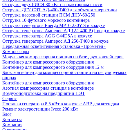
Отгрузка двух РИСЭ 30 кВт на тракторном шасси
Отгрузка ДГУ СЭТ АД-400-Т400 для объекта энергетики
Отгрузка насосной станции ПСМ ДНУ-60/250
Отгрузка 10-футового морского контейнера
Отгрузка генератора Energo MP10-230Y-S в кожухе
Отгрузка генератора Амперос АД 12-Т400 P (Проф) в кожухе
Отгрузка генератора AGG C44D5A в кожухе
Отгрузка генератора Амперос АД 250-Т400 в кожухе
Передвижная осветительная установка «Прометей»
Компрессоры
Модульная компрессорная станция на базе двух контейнеров
Контейнер для компрессорного оборудования
Контейнер для компрессорного оборудования 12 м
Блок-контейнер для компрессорной станции на регулируемых
опорах
Контейнер для компрессорного оборудования
Азотная компрессорная станция в контейнере
Воздухоподготовка на предприятии ПЭТ
Сервис
Поставка генератора 8.5 кВт в кожухе с АВР для коттеджа
Ремонт электростанции Iveco 200 кВт
Блог
Контакты
Компания
О компании