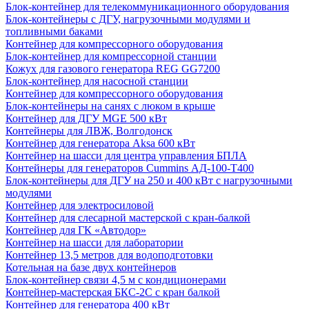
Блок-контейнер для телекоммуникационного оборудования
Блок-контейнеры с ДГУ, нагрузочными модулями и
топливными баками
Контейнер для компрессорного оборудования
Блок-контейнер для компрессорной станции
Кожух для газового генератора REG GG7200
Блок-контейнер для насосной станции
Контейнер для компрессорного оборудования
Блок-контейнеры на санях с люком в крыше
Контейнер для ДГУ MGE 500 кВт
Контейнеры для ЛВЖ, Волгодонск
Контейнер для генератора Aksa 600 кВт
Контейнер на шасси для центра управления БПЛА
Контейнеры для генераторов Cummins АД-100-Т400
Блок-контейнеры для ДГУ на 250 и 400 кВт с нагрузочными
модулями
Контейнер для электросиловой
Контейнер для слесарной мастерской с кран-балкой
Контейнер для ГК «Автодор»
Контейнер на шасси для лаборатории
Контейнер 13,5 метров для водоподготовки
Котельная на базе двух контейнеров
Блок-контейнер связи 4,5 м с кондиционерами
Контейнер-мастерская БКС-2С с кран балкой
Контейнер для генератора 400 кВт