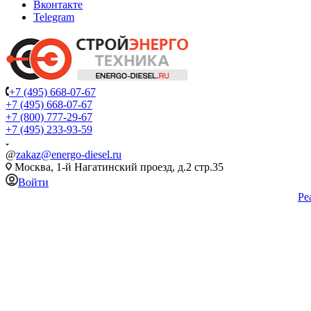
Вконтакте
Telegram
+7 (495) 668-07-67
+7 (495) 668-07-67
+7 (800) 777-29-67
+7 (495) 233-93-59
@
zakaz@energo-diesel.ru
Москва, 1-й Нагатинский проезд, д.2 стр.35
Войти
Ре