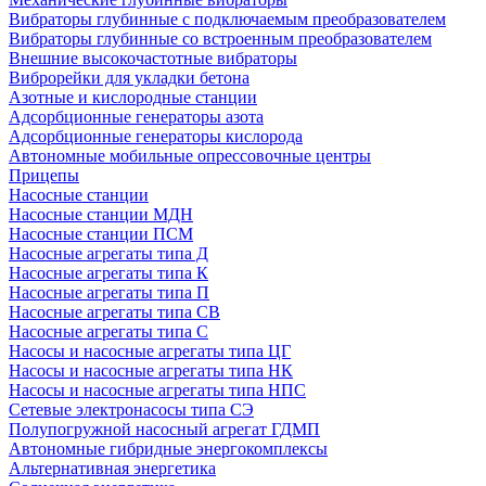
Вибраторы глубинные с подключаемым преобразователем
Вибраторы глубинные со встроенным преобразователем
Внешние высокочастотные вибраторы
Виброрейки для укладки бетона
Азотные и кислородные станции
Адсорбционные генераторы азота
Адсорбционные генераторы кислорода
Автономные мобильные опрессовочные центры
Прицепы
Насосные станции
Насосные станции МДН
Насосные станции ПСМ
Насосные агрегаты типа Д
Насосные агрегаты типа К
Насосные агрегаты типа П
Насосные агрегаты типа СВ
Насосные агрегаты типа С
Насосы и насосные агрегаты типа ЦГ
Насосы и насосные агрегаты типа НК
Насосы и насосные агрегаты типа НПС
Сетевые электронасосы типа СЭ
Полупогружной насосный агрегат ГДМП
Автономные гибридные энергокомплексы
Альтернативная энергетика