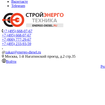
Вконтакте
Telegram
+7 (495) 668-07-67
+7 (495) 668-07-67
+7 (800) 777-29-67
+7 (495) 233-93-59
@
zakaz@energo-diesel.ru
Москва, 1-й Нагатинский проезд, д.2 стр.35
Войти
Ре