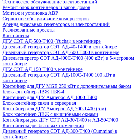
Техническое обслуживание электростанций
Ремонт блок-контейнеров и вагон-домов
Монтаж и установка АВР
Сервисное обслуживание компрессоров
Аренда дизельных генераторов и электростанций
Реализованные проекты
Контейнеры
ДГУ СЭТ АД-500-Т400 (Yuchai) в контейнере
Дизельный генератор СЭТ АД-40-Т400 в контейнере
Дизельный генератор СЭТ АД-600-Т400 в контейнере
Дизельгенератор СЭТ АД-400С-Т400 (400 кВт) в 5-метровом
контейнере
ДГУ СЭТ АД-150-Т400 в контейнере
Дизельный генератор СЭТ АД-100С-Т400 100 кВт в
контейнере
Контейнер для ДГУ MGE 250 кВт с дополнительным баком
Блок-контейнер ЛВЖ ПБК-4
Контейнер для ДГУ Амперос АД 1000-Т400
Блок-контейнер связи и серверная
Контейнер для ДГУ Амперос АД 700-Т400 (5 м)
Блок-контейнер ЛВЖ с вышибными окнами
Контейнеры для ДГУ СЭТ АД-30-Т400 и АД-50-Т400
Контейнеры для бытовых помещений
Дизельный генератор СЭТ АД-300-Т400 (Cummins) в
контейнере