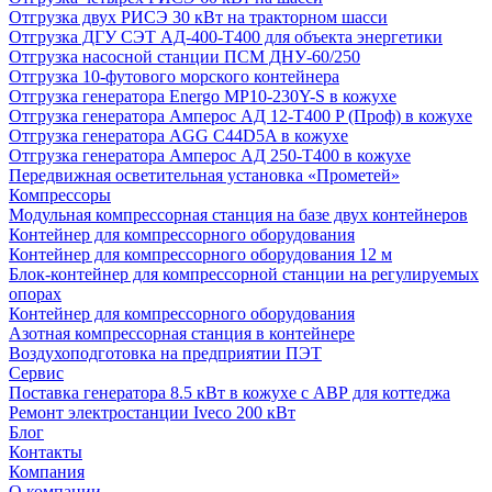
Отгрузка двух РИСЭ 30 кВт на тракторном шасси
Отгрузка ДГУ СЭТ АД-400-Т400 для объекта энергетики
Отгрузка насосной станции ПСМ ДНУ-60/250
Отгрузка 10-футового морского контейнера
Отгрузка генератора Energo MP10-230Y-S в кожухе
Отгрузка генератора Амперос АД 12-Т400 P (Проф) в кожухе
Отгрузка генератора AGG C44D5A в кожухе
Отгрузка генератора Амперос АД 250-Т400 в кожухе
Передвижная осветительная установка «Прометей»
Компрессоры
Модульная компрессорная станция на базе двух контейнеров
Контейнер для компрессорного оборудования
Контейнер для компрессорного оборудования 12 м
Блок-контейнер для компрессорной станции на регулируемых
опорах
Контейнер для компрессорного оборудования
Азотная компрессорная станция в контейнере
Воздухоподготовка на предприятии ПЭТ
Сервис
Поставка генератора 8.5 кВт в кожухе с АВР для коттеджа
Ремонт электростанции Iveco 200 кВт
Блог
Контакты
Компания
О компании