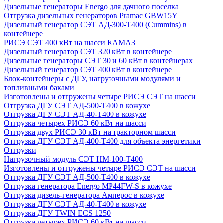
Дизельные генераторы Energo для дачного поселка
Отгрузка дизельных генераторов Pramac GВW15Y
Дизельный генератор СЭТ АД-300-Т400 (Cummins) в
контейнере
РИСЭ СЭТ 400 кВт на шасси КАМАЗ
Дизельный генератор СЭТ 320 кВт в контейнере
Дизельные генераторы СЭТ 30 и 60 кВт в контейнерах
Дизельный генератор СЭТ 400 кВт в контейнере
Блок-контейнеры с ДГУ, нагрузочными модулями и
топливными баками
Изготовлены и отгружены четыре РИСЭ СЭТ на шасси
Отгрузка ДГУ СЭТ АД-500-Т400 в кожухе
Отгрузка ДГУ СЭТ АД-40-Т400 в кожухе
Отгрузка четырех РИСЭ 60 кВт на шасси
Отгрузка двух РИСЭ 30 кВт на тракторном шасси
Отгрузка ДГУ СЭТ АД-400-Т400 для объекта энергетики
Отгрузки
Нагрузочный модуль СЭТ НМ-100-Т400
Изготовлены и отгружены четыре РИСЭ СЭТ на шасси
Отгрузка ДГУ СЭТ АД-500-Т400 в кожухе
Отгрузка генератора Energo MP44FW-S в кожухе
Отгрузка дизель-генератора Амперос в кожухе
Отгрузка ДГУ СЭТ АД-40-Т400 в кожухе
Отгрузка ДГУ TWIN ECS 1250
Отгрузка четырех РИСЭ 60 кВт на шасси