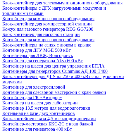
Блок-контейнер для телекоммуникационного оборудования
Блок-контейнеры с ДГУ, нагрузочными модулями и
топливными баками
Контейнер для компрессорного оборудования
Блок-контейнер для компрессорной станции
Кожух для газового генератора REG GG7200
Блок-контейнер для насосной станции
Контейнер для компрессорного оборудования
Блок-контейнеры на санях с люком в крыше
Контейнер для ДГУ MGE 500 кВт
Контейнеры для ЛВЖ, Волгодонск
Контейнер для генератора Aksa 600 кВт
Контейнер на шасси для центра управления БПЛА
Контейнеры для генераторов Cummins АД-100-Т400
Блок-контейнеры для ДГУ на 250 и 400 кВт с нагрузочными
модулями
Контейнер для электросиловой
Контейнер для слесарной мастерской с кран-балкой
Контейнер для ГК «Автодор»
Контейнер на шасси для лаборатории
Контейнер 13,5 метров для водоподготовки
Котельная на базе двух контейнеров
Блок-контейнер связи 4,5 м с кондиционерами
Контейнер-мастерская БКС-2С с кран балкой
Контейнер для генератора 400 кВт