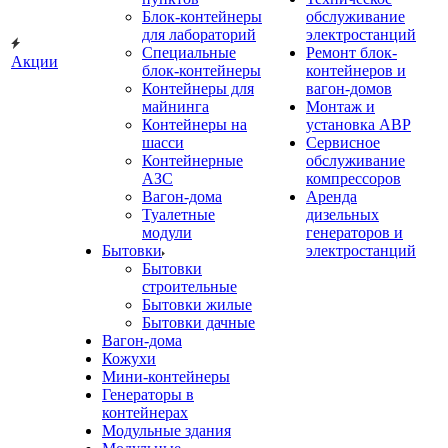
Блок-контейнеры
обслуживание
для лабораторий
электростанций
Специальные
Ремонт блок-
Акции
блок-контейнеры
контейнеров и
Контейнеры для
вагон-домов
майнинга
Монтаж и
Контейнеры на
установка АВР
шасси
Сервисное
Контейнерные
обслуживание
АЗС
компрессоров
Вагон-дома
Аренда
Туалетные
дизельных
модули
генераторов и
Бытовки
электростанций
Бытовки
строительные
Бытовки жилые
Бытовки дачные
Вагон-дома
Кожухи
Мини-контейнеры
Генераторы в
контейнерах
Модульные здания