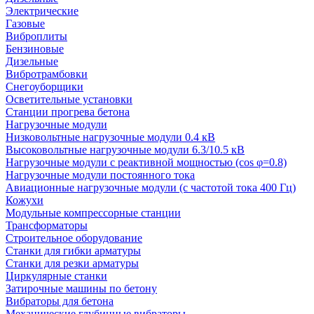
Электрические
Газовые
Виброплиты
Бензиновые
Дизельные
Вибротрамбовки
Снегоуборщики
Осветительные установки
Станции прогрева бетона
Нагрузочные модули
Низковольтные нагрузочные модули 0.4 кВ
Высоковольтные нагрузочные модули 6.3/10.5 кВ
Нагрузочные модули с реактивной мощностью (cos φ=0.8)
Нагрузочные модули постоянного тока
Авиационные нагрузочные модули (с частотой тока 400 Гц)
Кожухи
Модульные компрессорные станции
Трансформаторы
Строительное оборудование
Станки для гибки арматуры
Станки для резки арматуры
Циркулярные станки
Затирочные машины по бетону
Вибраторы для бетона
Механические глубинные вибраторы