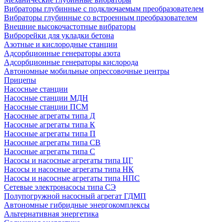
Вибраторы глубинные с подключаемым преобразователем
Вибраторы глубинные со встроенным преобразователем
Внешние высокочастотные вибраторы
Виброрейки для укладки бетона
Азотные и кислородные станции
Адсорбционные генераторы азота
Адсорбционные генераторы кислорода
Автономные мобильные опрессовочные центры
Прицепы
Насосные станции
Насосные станции МДН
Насосные станции ПСМ
Насосные агрегаты типа Д
Насосные агрегаты типа К
Насосные агрегаты типа П
Насосные агрегаты типа СВ
Насосные агрегаты типа С
Насосы и насосные агрегаты типа ЦГ
Насосы и насосные агрегаты типа НК
Насосы и насосные агрегаты типа НПС
Сетевые электронасосы типа СЭ
Полупогружной насосный агрегат ГДМП
Автономные гибридные энергокомплексы
Альтернативная энергетика