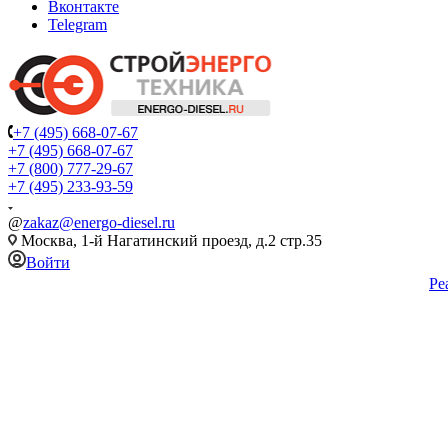
Вконтакте
Telegram
+7 (495) 668-07-67
+7 (495) 668-07-67
+7 (800) 777-29-67
+7 (495) 233-93-59
@
zakaz@energo-diesel.ru
Москва, 1-й Нагатинский проезд, д.2 стр.35
Войти
Ре