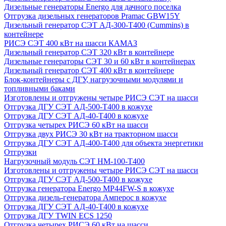
Дизельные генераторы Energo для дачного поселка
Отгрузка дизельных генераторов Pramac GВW15Y
Дизельный генератор СЭТ АД-300-Т400 (Cummins) в
контейнере
РИСЭ СЭТ 400 кВт на шасси КАМАЗ
Дизельный генератор СЭТ 320 кВт в контейнере
Дизельные генераторы СЭТ 30 и 60 кВт в контейнерах
Дизельный генератор СЭТ 400 кВт в контейнере
Блок-контейнеры с ДГУ, нагрузочными модулями и
топливными баками
Изготовлены и отгружены четыре РИСЭ СЭТ на шасси
Отгрузка ДГУ СЭТ АД-500-Т400 в кожухе
Отгрузка ДГУ СЭТ АД-40-Т400 в кожухе
Отгрузка четырех РИСЭ 60 кВт на шасси
Отгрузка двух РИСЭ 30 кВт на тракторном шасси
Отгрузка ДГУ СЭТ АД-400-Т400 для объекта энергетики
Отгрузки
Нагрузочный модуль СЭТ НМ-100-Т400
Изготовлены и отгружены четыре РИСЭ СЭТ на шасси
Отгрузка ДГУ СЭТ АД-500-Т400 в кожухе
Отгрузка генератора Energo MP44FW-S в кожухе
Отгрузка дизель-генератора Амперос в кожухе
Отгрузка ДГУ СЭТ АД-40-Т400 в кожухе
Отгрузка ДГУ TWIN ECS 1250
Отгрузка четырех РИСЭ 60 кВт на шасси