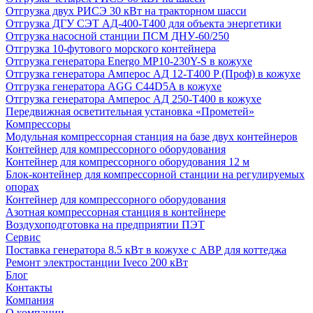
Отгрузка двух РИСЭ 30 кВт на тракторном шасси
Отгрузка ДГУ СЭТ АД-400-Т400 для объекта энергетики
Отгрузка насосной станции ПСМ ДНУ-60/250
Отгрузка 10-футового морского контейнера
Отгрузка генератора Energo MP10-230Y-S в кожухе
Отгрузка генератора Амперос АД 12-Т400 P (Проф) в кожухе
Отгрузка генератора AGG C44D5A в кожухе
Отгрузка генератора Амперос АД 250-Т400 в кожухе
Передвижная осветительная установка «Прометей»
Компрессоры
Модульная компрессорная станция на базе двух контейнеров
Контейнер для компрессорного оборудования
Контейнер для компрессорного оборудования 12 м
Блок-контейнер для компрессорной станции на регулируемых
опорах
Контейнер для компрессорного оборудования
Азотная компрессорная станция в контейнере
Воздухоподготовка на предприятии ПЭТ
Сервис
Поставка генератора 8.5 кВт в кожухе с АВР для коттеджа
Ремонт электростанции Iveco 200 кВт
Блог
Контакты
Компания
О компании