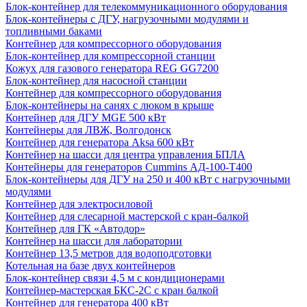
Блок-контейнер для телекоммуникационного оборудования
Блок-контейнеры с ДГУ, нагрузочными модулями и
топливными баками
Контейнер для компрессорного оборудования
Блок-контейнер для компрессорной станции
Кожух для газового генератора REG GG7200
Блок-контейнер для насосной станции
Контейнер для компрессорного оборудования
Блок-контейнеры на санях с люком в крыше
Контейнер для ДГУ MGE 500 кВт
Контейнеры для ЛВЖ, Волгодонск
Контейнер для генератора Aksa 600 кВт
Контейнер на шасси для центра управления БПЛА
Контейнеры для генераторов Cummins АД-100-Т400
Блок-контейнеры для ДГУ на 250 и 400 кВт с нагрузочными
модулями
Контейнер для электросиловой
Контейнер для слесарной мастерской с кран-балкой
Контейнер для ГК «Автодор»
Контейнер на шасси для лаборатории
Контейнер 13,5 метров для водоподготовки
Котельная на базе двух контейнеров
Блок-контейнер связи 4,5 м с кондиционерами
Контейнер-мастерская БКС-2С с кран балкой
Контейнер для генератора 400 кВт