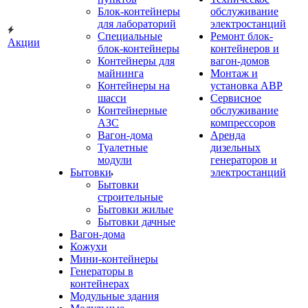
Блок-контейнеры
обслуживание
для лабораторий
электростанций
Специальные
Ремонт блок-
Акции
блок-контейнеры
контейнеров и
Контейнеры для
вагон-домов
майнинга
Монтаж и
Контейнеры на
установка АВР
шасси
Сервисное
Контейнерные
обслуживание
АЗС
компрессоров
Вагон-дома
Аренда
Туалетные
дизельных
модули
генераторов и
Бытовки
электростанций
Бытовки
строительные
Бытовки жилые
Бытовки дачные
Вагон-дома
Кожухи
Мини-контейнеры
Генераторы в
контейнерах
Модульные здания