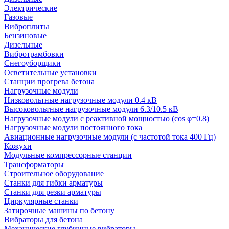
Электрические
Газовые
Виброплиты
Бензиновые
Дизельные
Вибротрамбовки
Снегоуборщики
Осветительные установки
Станции прогрева бетона
Нагрузочные модули
Низковольтные нагрузочные модули 0.4 кВ
Высоковольтные нагрузочные модули 6.3/10.5 кВ
Нагрузочные модули с реактивной мощностью (cos φ=0.8)
Нагрузочные модули постоянного тока
Авиационные нагрузочные модули (с частотой тока 400 Гц)
Кожухи
Модульные компрессорные станции
Трансформаторы
Строительное оборудование
Станки для гибки арматуры
Станки для резки арматуры
Циркулярные станки
Затирочные машины по бетону
Вибраторы для бетона
Механические глубинные вибраторы