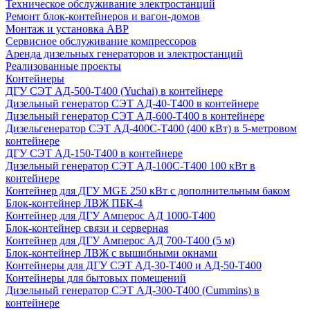
Техническое обслуживание электростанций
Ремонт блок-контейнеров и вагон-домов
Монтаж и установка АВР
Сервисное обслуживание компрессоров
Аренда дизельных генераторов и электростанций
Реализованные проекты
Контейнеры
ДГУ СЭТ АД-500-Т400 (Yuchai) в контейнере
Дизельный генератор СЭТ АД-40-Т400 в контейнере
Дизельный генератор СЭТ АД-600-Т400 в контейнере
Дизельгенератор СЭТ АД-400С-Т400 (400 кВт) в 5-метровом
контейнере
ДГУ СЭТ АД-150-Т400 в контейнере
Дизельный генератор СЭТ АД-100С-Т400 100 кВт в
контейнере
Контейнер для ДГУ MGE 250 кВт с дополнительным баком
Блок-контейнер ЛВЖ ПБК-4
Контейнер для ДГУ Амперос АД 1000-Т400
Блок-контейнер связи и серверная
Контейнер для ДГУ Амперос АД 700-Т400 (5 м)
Блок-контейнер ЛВЖ с вышибными окнами
Контейнеры для ДГУ СЭТ АД-30-Т400 и АД-50-Т400
Контейнеры для бытовых помещений
Дизельный генератор СЭТ АД-300-Т400 (Cummins) в
контейнере