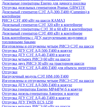
Дизельные генераторы Energo для дачного поселка
Отгрузка дизельных генераторов Pramac GВW15Y
Дизельный генератор СЭТ АД-300-Т400 (Cummins) в
контейнере
РИСЭ СЭТ 400 кВт на шасси КАМАЗ
Дизельный генератор СЭТ 320 кВт в контейнере
Дизельные генераторы СЭТ 30 и 60 кВт в контейнерах
Дизельный генератор СЭТ 400 кВт в контейнере
Блок-контейнеры с ДГУ, нагрузочными модулями и
топливными баками
Изготовлены и отгружены четыре РИСЭ СЭТ на шасси
Отгрузка ДГУ СЭТ АД-500-Т400 в кожухе
Отгрузка ДГУ СЭТ АД-40-Т400 в кожухе
Отгрузка четырех РИСЭ 60 кВт на шасси
Отгрузка двух РИСЭ 30 кВт на тракторном шасси
Отгрузка ДГУ СЭТ АД-400-Т400 для объекта энергетики
Отгрузки
Нагрузочный модуль СЭТ НМ-100-Т400
Изготовлены и отгружены четыре РИСЭ СЭТ на шасси
Отгрузка ДГУ СЭТ АД-500-Т400 в кожухе
Отгрузка генератора Energo MP44FW-S в кожухе
Отгрузка дизель-генератора Амперос в кожухе
Отгрузка ДГУ СЭТ АД-40-Т400 в кожухе
Отгрузка ДГУ TWIN ECS 1250
Отгрузка четырех РИСЭ 60 кВт на шасси