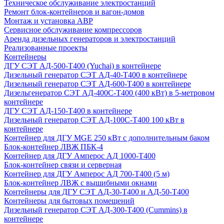
Техническое обслуживание электростанций
Ремонт блок-контейнеров и вагон-домов
Монтаж и установка АВР
Сервисное обслуживание компрессоров
Аренда дизельных генераторов и электростанций
Реализованные проекты
Контейнеры
ДГУ СЭТ АД-500-Т400 (Yuchai) в контейнере
Дизельный генератор СЭТ АД-40-Т400 в контейнере
Дизельный генератор СЭТ АД-600-Т400 в контейнере
Дизельгенератор СЭТ АД-400С-Т400 (400 кВт) в 5-метровом
контейнере
ДГУ СЭТ АД-150-Т400 в контейнере
Дизельный генератор СЭТ АД-100С-Т400 100 кВт в
контейнере
Контейнер для ДГУ MGE 250 кВт с дополнительным баком
Блок-контейнер ЛВЖ ПБК-4
Контейнер для ДГУ Амперос АД 1000-Т400
Блок-контейнер связи и серверная
Контейнер для ДГУ Амперос АД 700-Т400 (5 м)
Блок-контейнер ЛВЖ с вышибными окнами
Контейнеры для ДГУ СЭТ АД-30-Т400 и АД-50-Т400
Контейнеры для бытовых помещений
Дизельный генератор СЭТ АД-300-Т400 (Cummins) в
контейнере