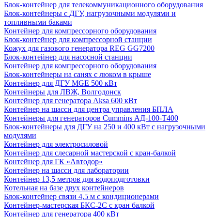
Блок-контейнер для телекоммуникационного оборудования
Блок-контейнеры с ДГУ, нагрузочными модулями и
топливными баками
Контейнер для компрессорного оборудования
Блок-контейнер для компрессорной станции
Кожух для газового генератора REG GG7200
Блок-контейнер для насосной станции
Контейнер для компрессорного оборудования
Блок-контейнеры на санях с люком в крыше
Контейнер для ДГУ MGE 500 кВт
Контейнеры для ЛВЖ, Волгодонск
Контейнер для генератора Aksa 600 кВт
Контейнер на шасси для центра управления БПЛА
Контейнеры для генераторов Cummins АД-100-Т400
Блок-контейнеры для ДГУ на 250 и 400 кВт с нагрузочными
модулями
Контейнер для электросиловой
Контейнер для слесарной мастерской с кран-балкой
Контейнер для ГК «Автодор»
Контейнер на шасси для лаборатории
Контейнер 13,5 метров для водоподготовки
Котельная на базе двух контейнеров
Блок-контейнер связи 4,5 м с кондиционерами
Контейнер-мастерская БКС-2С с кран балкой
Контейнер для генератора 400 кВт