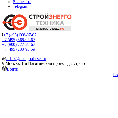
Вконтакте
Telegram
+7 (495) 668-07-67
+7 (495) 668-07-67
+7 (800) 777-29-67
+7 (495) 233-93-59
@
zakaz@energo-diesel.ru
Москва, 1-й Нагатинский проезд, д.2 стр.35
Войти
Ре