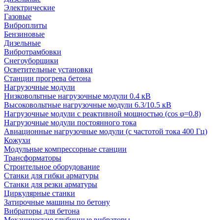
Электрические
Газовые
Виброплиты
Бензиновые
Дизельные
Вибротрамбовки
Снегоуборщики
Осветительные установки
Станции прогрева бетона
Нагрузочные модули
Низковольтные нагрузочные модули 0.4 кВ
Высоковольтные нагрузочные модули 6.3/10.5 кВ
Нагрузочные модули с реактивной мощностью (cos φ=0.8)
Нагрузочные модули постоянного тока
Авиационные нагрузочные модули (с частотой тока 400 Гц)
Кожухи
Модульные компрессорные станции
Трансформаторы
Строительное оборудование
Станки для гибки арматуры
Станки для резки арматуры
Циркулярные станки
Затирочные машины по бетону
Вибраторы для бетона
Механические глубинные вибраторы