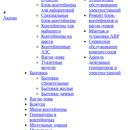
Блок-контейнеры
обслуживание
для лабораторий
электростанций
Специальные
Ремонт блок-
Акции
блок-контейнеры
контейнеров и
Контейнеры для
вагон-домов
майнинга
Монтаж и
Контейнеры на
установка АВР
шасси
Сервисное
Контейнерные
обслуживание
АЗС
компрессоров
Вагон-дома
Аренда
Туалетные
дизельных
модули
генераторов и
Бытовки
электростанций
Бытовки
строительные
Бытовки жилые
Бытовки дачные
Вагон-дома
Кожухи
Мини-контейнеры
Генераторы в
контейнерах
Модульные здания