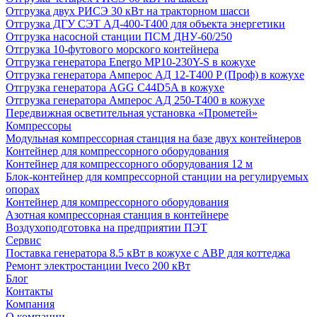
Отгрузка двух РИСЭ 30 кВт на тракторном шасси
Отгрузка ДГУ СЭТ АД-400-Т400 для объекта энергетики
Отгрузка насосной станции ПСМ ДНУ-60/250
Отгрузка 10-футового морского контейнера
Отгрузка генератора Energo MP10-230Y-S в кожухе
Отгрузка генератора Амперос АД 12-Т400 P (Проф) в кожухе
Отгрузка генератора AGG C44D5A в кожухе
Отгрузка генератора Амперос АД 250-Т400 в кожухе
Передвижная осветительная установка «Прометей»
Компрессоры
Модульная компрессорная станция на базе двух контейнеров
Контейнер для компрессорного оборудования
Контейнер для компрессорного оборудования 12 м
Блок-контейнер для компрессорной станции на регулируемых
опорах
Контейнер для компрессорного оборудования
Азотная компрессорная станция в контейнере
Воздухоподготовка на предприятии ПЭТ
Сервис
Поставка генератора 8.5 кВт в кожухе с АВР для коттеджа
Ремонт электростанции Iveco 200 кВт
Блог
Контакты
Компания
О компании