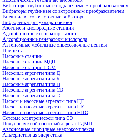
Вибраторы глубинные с подключаемым преобразователем
Вибраторы глубинные со встроенным преобразователем
Внешние высокочастотные вибраторы
Виброрейки для укладки бетона
Азотные и кислородные станции
Адсорбционные генераторы азота
Адсорбционные генераторы кислорода
Автономные мобильные опрессовочные центры
Прицепы
Насосные станции
Насосные станции МДН
Насосные станции ПСМ
Насосные агрегаты типа Д
Насосные агрегаты типа К
Насосные агрегаты типа П
Насосные агрегаты типа СВ
Насосные агрегаты типа С
Насосы и насосные агрегаты типа ЦГ
Насосы и насосные агрегаты типа НК
Насосы и насосные агрегаты типа НПС
Сетевые электронасосы типа СЭ
Полупогружной насосный агрегат ГДМП
Автономные гибридные энергокомплексы
Альтернативная энергетика