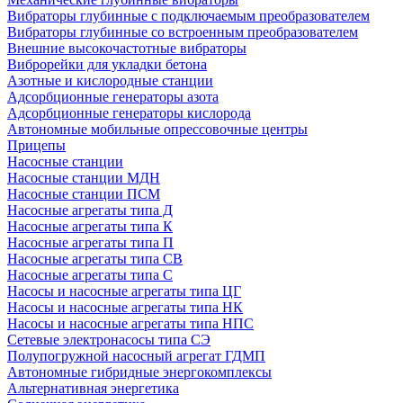
Вибраторы глубинные с подключаемым преобразователем
Вибраторы глубинные со встроенным преобразователем
Внешние высокочастотные вибраторы
Виброрейки для укладки бетона
Азотные и кислородные станции
Адсорбционные генераторы азота
Адсорбционные генераторы кислорода
Автономные мобильные опрессовочные центры
Прицепы
Насосные станции
Насосные станции МДН
Насосные станции ПСМ
Насосные агрегаты типа Д
Насосные агрегаты типа К
Насосные агрегаты типа П
Насосные агрегаты типа СВ
Насосные агрегаты типа С
Насосы и насосные агрегаты типа ЦГ
Насосы и насосные агрегаты типа НК
Насосы и насосные агрегаты типа НПС
Сетевые электронасосы типа СЭ
Полупогружной насосный агрегат ГДМП
Автономные гибридные энергокомплексы
Альтернативная энергетика