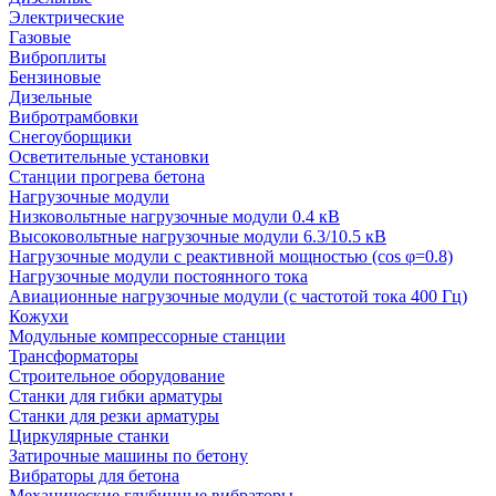
Электрические
Газовые
Виброплиты
Бензиновые
Дизельные
Вибротрамбовки
Снегоуборщики
Осветительные установки
Станции прогрева бетона
Нагрузочные модули
Низковольтные нагрузочные модули 0.4 кВ
Высоковольтные нагрузочные модули 6.3/10.5 кВ
Нагрузочные модули с реактивной мощностью (cos φ=0.8)
Нагрузочные модули постоянного тока
Авиационные нагрузочные модули (с частотой тока 400 Гц)
Кожухи
Модульные компрессорные станции
Трансформаторы
Строительное оборудование
Станки для гибки арматуры
Станки для резки арматуры
Циркулярные станки
Затирочные машины по бетону
Вибраторы для бетона
Механические глубинные вибраторы