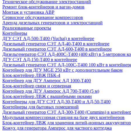
Техническое обслуживание электростанций
Ремонт блок-контейнеров и вагон-домов
Монтаж и установка АВР
Сервисное обслуживание компрессоров
Аренда дизельных генераторов и электростанций
Реализованные проекты
Контейнеры
ДГУ СЭТ АД-500-Т400 (Yuchai) в контейнере
Дизельный генератор СЭТ АД-40-Т400 в контейнере
Дизельный генератор СЭТ АД-600-Т400 в контейнере
Дизельгенератор СЭТ АД-400С-Т400 (400 кВт) в 5-метровом к
ДГУ СЭТ АД-150-Т400 в контейнере
Дизельный генератор СЭТ АД-100С-Т400 100 кВт в контейнер
Контейнер для ДГУ MGE 250 кВт с дополнительным баком
Блок-контейнер ЛВЖ ПБК-4
Контейнер для ДГУ Амперос АД 1000-Т400
Блок-контейнер связи и серверная
Контейнер для ДГУ Амперос АД 700-Т400 (5 м)
Блок-контейнер ЛВЖ с вышибными окнами
Контейнеры для ДГУ СЭТ АД-30-Т400 и АД-50-Т400
Контейнеры для бытовых помещений
Дизельный генератор СЭТ АД-300-Т400 (Cummins) в контейне
Модульная компрессорная станция на базе двух контейнеров
Блок-контейнер ЛВЖ для хранения литий-ионных аккумулятор
Кожух для генератора Амперос для частного коттеджа