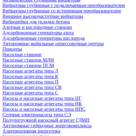
Вибраторы глубинные с подключаемым преобразователем
Вибраторы глубинные со встроенным преобразователем
Внешние высокочастотные вибраторы
Виброрейки для укладки бетона
Азотные и кислородные станции
Адсорбционные генераторы азота
Адсорбционные генераторы кислорода
Автономные мобильные опрессовочные центры
Прицепы
Насосные станции
Насосные станции МДН
Насосные станции ПСМ
Насосные агрегаты типа Д
Насосные агрегаты типа К
Насосные агрегаты типа П
Насосные агрегаты типа СВ
Насосные агрегаты типа С
Насосы и насосные агрегаты типа ЦГ
Насосы и насосные агрегаты типа НК
Насосы и насосные агрегаты типа НПС
Сетевые электронасосы типа СЭ
Полупогружной насосный агрегат ГДМП
Автономные гибридные энергокомплексы
Альтернативная энергетика