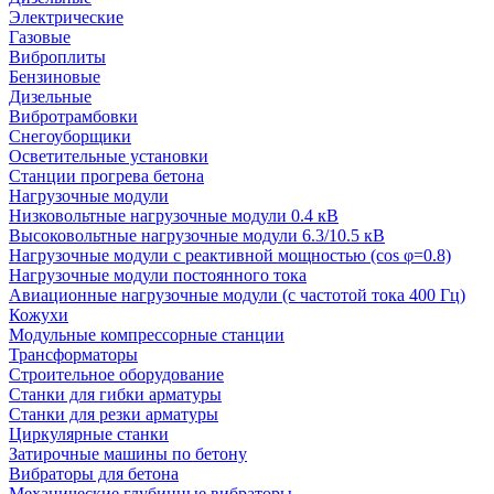
Электрические
Газовые
Виброплиты
Бензиновые
Дизельные
Вибротрамбовки
Снегоуборщики
Осветительные установки
Станции прогрева бетона
Нагрузочные модули
Низковольтные нагрузочные модули 0.4 кВ
Высоковольтные нагрузочные модули 6.3/10.5 кВ
Нагрузочные модули с реактивной мощностью (cos φ=0.8)
Нагрузочные модули постоянного тока
Авиационные нагрузочные модули (с частотой тока 400 Гц)
Кожухи
Модульные компрессорные станции
Трансформаторы
Строительное оборудование
Станки для гибки арматуры
Станки для резки арматуры
Циркулярные станки
Затирочные машины по бетону
Вибраторы для бетона
Механические глубинные вибраторы