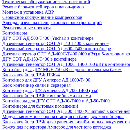
Техническое обслуживание электростанций
Ремонт блок-контейнеров и вагон-домов
Монтаж и установка АВР
Сервисное обслуживание компрессоров
Аренда дизельных генераторов и электростанций
Реализованные проекты
Контейнеры
ДГУ СЭТ АД-500-Т400 (Yuchai) в контейнере
Дизельный генератор СЭТ АД-40-Т400 в контейнере
Дизельный генератор СЭТ АД-600-Т400 в контейнере
Дизельгенератор СЭТ АД-400С-Т400 (400 кВт) в 5-метровом к
ДГУ СЭТ АД-150-Т400 в контейнере
Дизельный генератор СЭТ АД-100С-Т400 100 кВт в контейнер
Контейнер для ДГУ MGE 250 кВт с дополнительным баком
Блок-контейнер ЛВЖ ПБК-4
Контейнер для ДГУ Амперос АД 1000-Т400
Блок-контейнер связи и серверная
Контейнер для ДГУ Амперос АД 700-Т400 (5 м)
Блок-контейнер ЛВЖ с вышибными окнами
Контейнеры для ДГУ СЭТ АД-30-Т400 и АД-50-Т400
Контейнеры для бытовых помещений
Дизельный генератор СЭТ АД-300-Т400 (Cummins) в контейне
Модульная компрессорная станция на базе двух контейнеров
Блок-контейнер ЛВЖ для хранения литий-ионных аккумулятор
Кожух для генератора Амперос для частного коттеджа