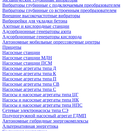
Вибраторы глубинные с подключаемым преобразователем
Вибраторы глубинные со встроенным преобразователем
Внешние высокочастотные вибраторы
Виброрейки для укладки бетона
Азотные и кислородные станции
Адсорбционные генераторы азота
Адсорбционные генераторы кислорода
Автономные мобильные опрессовочные центры
Прицепы
Насосные станции
Насосные станции МДН
Насосные станции ПСМ
Насосные агрегаты типа Д
Насосные агрегаты типа К
Насосные агрегаты типа П
Насосные агрегаты типа СВ
Насосные агрегаты типа С
Насосы и насосные агрегаты типа ЦГ
Насосы и насосные агрегаты типа НК
Насосы и насосные агрегаты типа НПС
Сетевые электронасосы типа СЭ
Полупогружной насосный агрегат ГДМП
Автономные гибридные энергокомплексы
Альтернативная энергетика