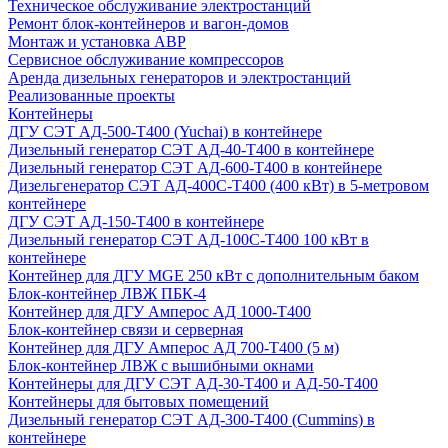
Техническое обслуживание электростанций
Ремонт блок-контейнеров и вагон-домов
Монтаж и установка АВР
Сервисное обслуживание компрессоров
Аренда дизельных генераторов и электростанций
Реализованные проекты
Контейнеры
ДГУ СЭТ АД-500-Т400 (Yuchai) в контейнере
Дизельный генератор СЭТ АД-40-Т400 в контейнере
Дизельный генератор СЭТ АД-600-Т400 в контейнере
Дизельгенератор СЭТ АД-400С-Т400 (400 кВт) в 5-метровом
контейнере
ДГУ СЭТ АД-150-Т400 в контейнере
Дизельный генератор СЭТ АД-100С-Т400 100 кВт в
контейнере
Контейнер для ДГУ MGE 250 кВт с дополнительным баком
Блок-контейнер ЛВЖ ПБК-4
Контейнер для ДГУ Амперос АД 1000-Т400
Блок-контейнер связи и серверная
Контейнер для ДГУ Амперос АД 700-Т400 (5 м)
Блок-контейнер ЛВЖ с вышибными окнами
Контейнеры для ДГУ СЭТ АД-30-Т400 и АД-50-Т400
Контейнеры для бытовых помещений
Дизельный генератор СЭТ АД-300-Т400 (Cummins) в
контейнере