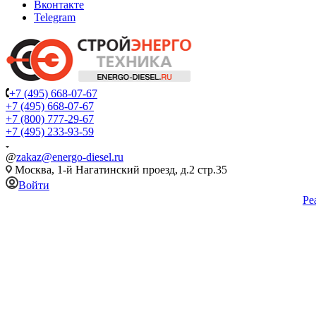
Вконтакте
Telegram
+7 (495) 668-07-67
+7 (495) 668-07-67
+7 (800) 777-29-67
+7 (495) 233-93-59
@
zakaz@energo-diesel.ru
Москва, 1-й Нагатинский проезд, д.2 стр.35
Войти
Ре