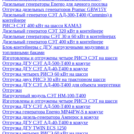
Дизельные генераторы Energo для дачного поселка
Отгрузка дизельных генераторов Pramac GВW15Y
Дизельный генератор СЭТ АД-300-Т400 (Cummins) в
контейнере
РИСЭ СЭТ 400 кВт на шасси КАМАЗ
Дизельный генератор СЭТ 320 кВт в контейнере
Дизельные генераторы СЭТ 30 и 60 кВт в контейнерах
Дизельный генератор СЭТ 400 кВт в контейнере
Блок-контейнеры с ДГУ, нагрузочными модулями и
топливными баками
Изготовлены и отгружены четыре РИСЭ СЭТ на шасси
Отгрузка ДГУ СЭТ АД-500-Т400 в кожухе
Отгрузка ДГУ СЭТ АД-40-Т400 в кожухе
Отгрузка четырех РИСЭ 60 кВт на шасси
Отгрузка двух РИСЭ 30 кВт на тракторном шасси
Отгрузка ДГУ СЭТ АД-400-Т400 для объекта энергетики
Отгрузки
Нагрузочный модуль СЭТ НМ-100-Т400
Изготовлены и отгружены четыре РИСЭ СЭТ на шасси
Отгрузка ДГУ СЭТ АД-500-Т400 в кожухе
Отгрузка генератора Energo MP44FW-S в кожухе
Отгрузка дизель-генератора Амперос в кожухе
Отгрузка ДГУ СЭТ АД-40-Т400 в кожухе
Отгрузка ДГУ TWIN ECS 1250
Отгрузка четырех РИСЭ 60 кВт на шасси