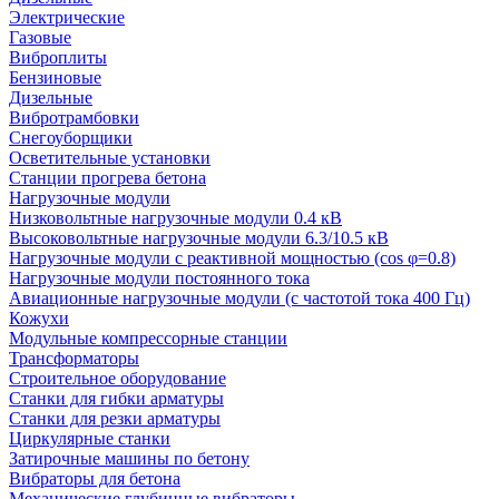
Электрические
Газовые
Виброплиты
Бензиновые
Дизельные
Вибротрамбовки
Снегоуборщики
Осветительные установки
Станции прогрева бетона
Нагрузочные модули
Низковольтные нагрузочные модули 0.4 кВ
Высоковольтные нагрузочные модули 6.3/10.5 кВ
Нагрузочные модули с реактивной мощностью (cos φ=0.8)
Нагрузочные модули постоянного тока
Авиационные нагрузочные модули (с частотой тока 400 Гц)
Кожухи
Модульные компрессорные станции
Трансформаторы
Строительное оборудование
Станки для гибки арматуры
Станки для резки арматуры
Циркулярные станки
Затирочные машины по бетону
Вибраторы для бетона
Механические глубинные вибраторы