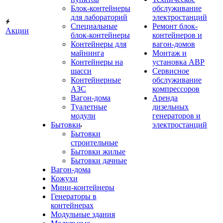
Блок-контейнеры
обслуживание
для лабораторий
электростанций
Специальные
Ремонт блок-
Акции
блок-контейнеры
контейнеров и
Контейнеры для
вагон-домов
майнинга
Монтаж и
Контейнеры на
установка АВР
шасси
Сервисное
Контейнерные
обслуживание
АЗС
компрессоров
Вагон-дома
Аренда
Туалетные
дизельных
модули
генераторов и
Бытовки
электростанций
Бытовки
строительные
Бытовки жилые
Бытовки дачные
Вагон-дома
Кожухи
Мини-контейнеры
Генераторы в
контейнерах
Модульные здания