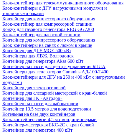
Блок-контейнер для телекоммуникационного оборудования
Блок-контейнеры с ДГУ, нагрузочными модулями и
топливными баками
Контейнер для компрессорного оборудования
Блок-контейнер для компрессорной станции
Кожух для газового генератора REG GG7200
Блок-контейнер для насосной станции
Контейнер для компрессорного оборудования
Блок-контейнеры на санях с люком в крыше
Контейнер для ДГУ MGE 500 кВт
Контейнеры для ЛВЖ, Волгодонск
Контейнер для генератора Aksa 600 кВт
Контейнер на шасси для центра управления БПЛА
Контейнеры для генераторов Cummins АД-100-Т400
Блок-контейнеры для ДГУ на 250 и 400 кВт с нагрузочными
модулями
Контейнер для электросиловой
Контейнер для слесарной мастерской с кран-балкой
Контейнер для ГК «Автодор»
Контейнер на шасси для лаборатории
Контейнер 13,5 метров для водоподготовки
Котельная на базе двух контейнеров
Блок-контейнер связи 4,5 м с кондиционерами
Контейнер-мастерская БКС-2С с кран балкой
Контейнер для генератора 400 кВт