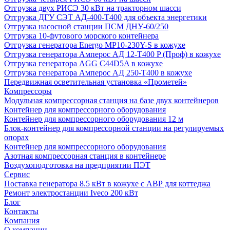
Отгрузка двух РИСЭ 30 кВт на тракторном шасси
Отгрузка ДГУ СЭТ АД-400-Т400 для объекта энергетики
Отгрузка насосной станции ПСМ ДНУ-60/250
Отгрузка 10-футового морского контейнера
Отгрузка генератора Energo MP10-230Y-S в кожухе
Отгрузка генератора Амперос АД 12-Т400 P (Проф) в кожухе
Отгрузка генератора AGG C44D5A в кожухе
Отгрузка генератора Амперос АД 250-Т400 в кожухе
Передвижная осветительная установка «Прометей»
Компрессоры
Модульная компрессорная станция на базе двух контейнеров
Контейнер для компрессорного оборудования
Контейнер для компрессорного оборудования 12 м
Блок-контейнер для компрессорной станции на регулируемых
опорах
Контейнер для компрессорного оборудования
Азотная компрессорная станция в контейнере
Воздухоподготовка на предприятии ПЭТ
Сервис
Поставка генератора 8.5 кВт в кожухе с АВР для коттеджа
Ремонт электростанции Iveco 200 кВт
Блог
Контакты
Компания
О компании