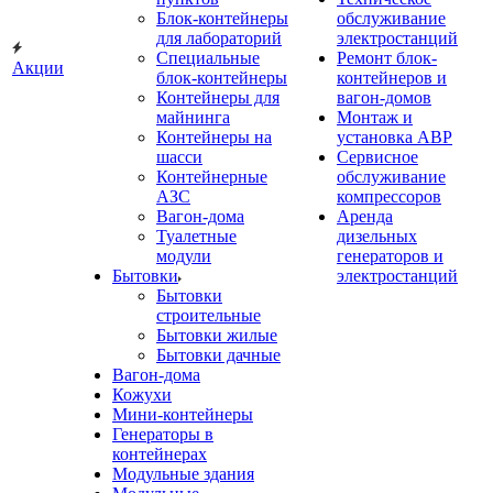
Блок-контейнеры
обслуживание
для лабораторий
электростанций
Специальные
Ремонт блок-
Акции
блок-контейнеры
контейнеров и
Контейнеры для
вагон-домов
майнинга
Монтаж и
Контейнеры на
установка АВР
шасси
Сервисное
Контейнерные
обслуживание
АЗС
компрессоров
Вагон-дома
Аренда
Туалетные
дизельных
модули
генераторов и
Бытовки
электростанций
Бытовки
строительные
Бытовки жилые
Бытовки дачные
Вагон-дома
Кожухи
Мини-контейнеры
Генераторы в
контейнерах
Модульные здания