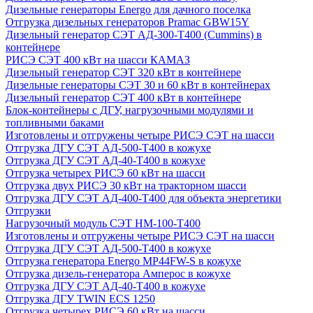
Дизельные генераторы Energo для дачного поселка
Отгрузка дизельных генераторов Pramac GВW15Y
Дизельный генератор СЭТ АД-300-Т400 (Cummins) в
контейнере
РИСЭ СЭТ 400 кВт на шасси КАМАЗ
Дизельный генератор СЭТ 320 кВт в контейнере
Дизельные генераторы СЭТ 30 и 60 кВт в контейнерах
Дизельный генератор СЭТ 400 кВт в контейнере
Блок-контейнеры с ДГУ, нагрузочными модулями и
топливными баками
Изготовлены и отгружены четыре РИСЭ СЭТ на шасси
Отгрузка ДГУ СЭТ АД-500-Т400 в кожухе
Отгрузка ДГУ СЭТ АД-40-Т400 в кожухе
Отгрузка четырех РИСЭ 60 кВт на шасси
Отгрузка двух РИСЭ 30 кВт на тракторном шасси
Отгрузка ДГУ СЭТ АД-400-Т400 для объекта энергетики
Отгрузки
Нагрузочный модуль СЭТ НМ-100-Т400
Изготовлены и отгружены четыре РИСЭ СЭТ на шасси
Отгрузка ДГУ СЭТ АД-500-Т400 в кожухе
Отгрузка генератора Energo MP44FW-S в кожухе
Отгрузка дизель-генератора Амперос в кожухе
Отгрузка ДГУ СЭТ АД-40-Т400 в кожухе
Отгрузка ДГУ TWIN ECS 1250
Отгрузка четырех РИСЭ 60 кВт на шасси