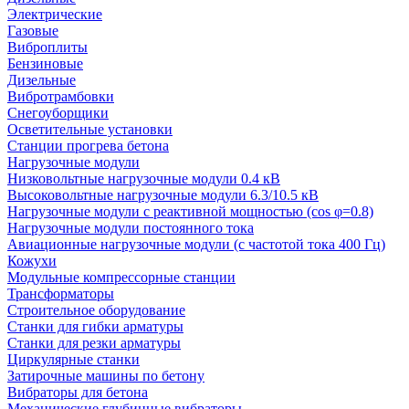
Электрические
Газовые
Виброплиты
Бензиновые
Дизельные
Вибротрамбовки
Снегоуборщики
Осветительные установки
Станции прогрева бетона
Нагрузочные модули
Низковольтные нагрузочные модули 0.4 кВ
Высоковольтные нагрузочные модули 6.3/10.5 кВ
Нагрузочные модули с реактивной мощностью (cos φ=0.8)
Нагрузочные модули постоянного тока
Авиационные нагрузочные модули (с частотой тока 400 Гц)
Кожухи
Модульные компрессорные станции
Трансформаторы
Строительное оборудование
Станки для гибки арматуры
Станки для резки арматуры
Циркулярные станки
Затирочные машины по бетону
Вибраторы для бетона
Механические глубинные вибраторы