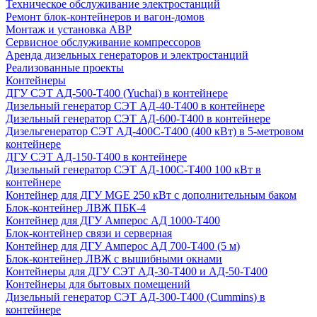
Техническое обслуживание электростанций
Ремонт блок-контейнеров и вагон-домов
Монтаж и установка АВР
Сервисное обслуживание компрессоров
Аренда дизельных генераторов и электростанций
Реализованные проекты
Контейнеры
ДГУ СЭТ АД-500-Т400 (Yuchai) в контейнере
Дизельный генератор СЭТ АД-40-Т400 в контейнере
Дизельный генератор СЭТ АД-600-Т400 в контейнере
Дизельгенератор СЭТ АД-400С-Т400 (400 кВт) в 5-метровом
контейнере
ДГУ СЭТ АД-150-Т400 в контейнере
Дизельный генератор СЭТ АД-100С-Т400 100 кВт в
контейнере
Контейнер для ДГУ MGE 250 кВт с дополнительным баком
Блок-контейнер ЛВЖ ПБК-4
Контейнер для ДГУ Амперос АД 1000-Т400
Блок-контейнер связи и серверная
Контейнер для ДГУ Амперос АД 700-Т400 (5 м)
Блок-контейнер ЛВЖ с вышибными окнами
Контейнеры для ДГУ СЭТ АД-30-Т400 и АД-50-Т400
Контейнеры для бытовых помещений
Дизельный генератор СЭТ АД-300-Т400 (Cummins) в
контейнере