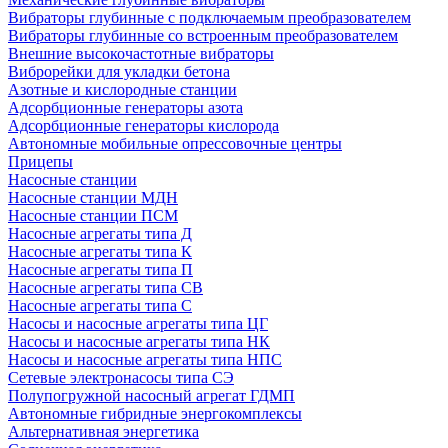
Вибраторы глубинные с подключаемым преобразователем
Вибраторы глубинные со встроенным преобразователем
Внешние высокочастотные вибраторы
Виброрейки для укладки бетона
Азотные и кислородные станции
Адсорбционные генераторы азота
Адсорбционные генераторы кислорода
Автономные мобильные опрессовочные центры
Прицепы
Насосные станции
Насосные станции МДН
Насосные станции ПСМ
Насосные агрегаты типа Д
Насосные агрегаты типа К
Насосные агрегаты типа П
Насосные агрегаты типа СВ
Насосные агрегаты типа С
Насосы и насосные агрегаты типа ЦГ
Насосы и насосные агрегаты типа НК
Насосы и насосные агрегаты типа НПС
Сетевые электронасосы типа СЭ
Полупогружной насосный агрегат ГДМП
Автономные гибридные энергокомплексы
Альтернативная энергетика