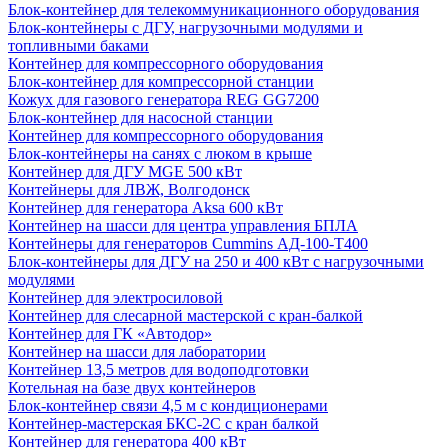
Блок-контейнер для телекоммуникационного оборудования
Блок-контейнеры с ДГУ, нагрузочными модулями и
топливными баками
Контейнер для компрессорного оборудования
Блок-контейнер для компрессорной станции
Кожух для газового генератора REG GG7200
Блок-контейнер для насосной станции
Контейнер для компрессорного оборудования
Блок-контейнеры на санях с люком в крыше
Контейнер для ДГУ MGE 500 кВт
Контейнеры для ЛВЖ, Волгодонск
Контейнер для генератора Aksa 600 кВт
Контейнер на шасси для центра управления БПЛА
Контейнеры для генераторов Cummins АД-100-Т400
Блок-контейнеры для ДГУ на 250 и 400 кВт с нагрузочными
модулями
Контейнер для электросиловой
Контейнер для слесарной мастерской с кран-балкой
Контейнер для ГК «Автодор»
Контейнер на шасси для лаборатории
Контейнер 13,5 метров для водоподготовки
Котельная на базе двух контейнеров
Блок-контейнер связи 4,5 м с кондиционерами
Контейнер-мастерская БКС-2С с кран балкой
Контейнер для генератора 400 кВт