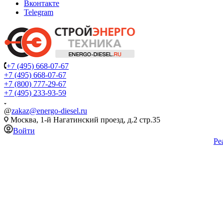
Вконтакте
Telegram
+7 (495) 668-07-67
+7 (495) 668-07-67
+7 (800) 777-29-67
+7 (495) 233-93-59
@
zakaz@energo-diesel.ru
Москва, 1-й Нагатинский проезд, д.2 стр.35
Войти
Ре