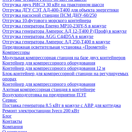
Отгрузка двух РИСЭ 30 кВт на тракторном шасси
Отгрузка ДГУ СЭТ АД-400-Т400 для объекта энергетики
Отгрузка насосной станции ПСМ ДНУ-60/250
Отгрузка 10-футового морского контейнера
Отгрузка генератора Energo MP10-230Y-S в кожухе
Отгрузка генератора Амперос АД 12-Т400 P (Проф) в кожухе
Отгрузка генератора AGG C44D5A в кожухе
Отгрузка генератора Амперос АД 250-Т400 в кожухе
Передвижная осветительная установка «Прометей»
Компрессоры
Модульная компрессорная станция на базе двух контейнеров
Контейнер для компрессорного оборудования
Контейнер для компрессорного оборудования 12 м
Блок-контейнер для компрессорной станции на регулируемых
опорах
Контейнер для компрессорного оборудования
Азотная компрессорная станция в контейнере
Воздухоподготовка на предприятии ПЭТ
Сервис
Поставка генератора 8.5 кВт в кожухе с АВР для коттеджа
Ремонт электростанции Iveco 200 кВт
Блог
Контакты
Компания
О компании