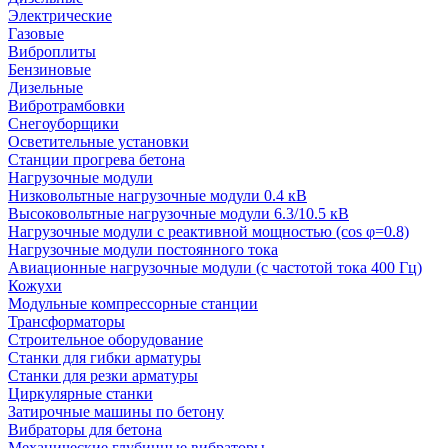
Электрические
Газовые
Виброплиты
Бензиновые
Дизельные
Вибротрамбовки
Снегоуборщики
Осветительные установки
Станции прогрева бетона
Нагрузочные модули
Низковольтные нагрузочные модули 0.4 кВ
Высоковольтные нагрузочные модули 6.3/10.5 кВ
Нагрузочные модули с реактивной мощностью (cos φ=0.8)
Нагрузочные модули постоянного тока
Авиационные нагрузочные модули (с частотой тока 400 Гц)
Кожухи
Модульные компрессорные станции
Трансформаторы
Строительное оборудование
Станки для гибки арматуры
Станки для резки арматуры
Циркулярные станки
Затирочные машины по бетону
Вибраторы для бетона
Механические глубинные вибраторы