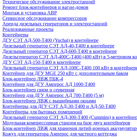
Техническое обслуживание электростанций
Ремонт блок-контейнеров и вагон-домов
Монтаж и установка АВР
Сервисное обслуживание компрессоров
Аренда дизельных генераторов и электростанций
Реализованные проекты
Контейнеры
ДГУ СЭТ АД-500-Т400 (Yuchai) в контейнере
Дизельный генератор СЭТ АД-40-Т400 в контейнере
Дизельный генератор СЭТ АД-600-Т400 в контейнере
Дизельгенератор СЭТ АД-400С-Т400 (400 кВт) в 5-метровом к
ДГУ СЭТ АД-150-Т400 в контейнере
Дизельный генератор СЭТ АД-100С-Т400 100 кВт в контейнер
Контейнер для ДГУ MGE 250 кВт с дополнительным баком
Блок-контейнер ЛВЖ ПБК-4
Контейнер для ДГУ Амперос АД 1000-Т400
Блок-контейнер связи и серверная
Контейнер для ДГУ Амперос АД 700-Т400 (5 м)
Блок-контейнер ЛВЖ с вышибными окнами
Контейнеры для ДГУ СЭТ АД-30-Т400 и АД-50-Т400
Контейнеры для бытовых помещений
Дизельный генератор СЭТ АД-300-Т400 (Cummins) в контейне
Модульная компрессорная станция на базе двух контейнеров
Блок-контейнер ЛВЖ для хранения литий-ионных аккумулятор
Кожух для генератора Амперос для частного коттеджа