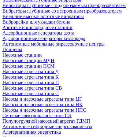
Вибраторы глубинные с подключаемым преобразователем
Вибраторы глубинные со встроенным преобразователем
Внешние высокочастотные вибраторы
Виброрейки для укладки бетона
Азотные и кислородные станции
Адсорбционные генераторы азота
Адсорбционные генераторы кислорода
Автономные мобильные опрессовочные центры
Прицепы
Насосные станции
Насосные станции МДН
Насосные станции ПСМ
Насосные агрегаты типа Д
Насосные агрегаты типа К
Насосные агрегаты типа П
Насосные агрегаты типа СВ
Насосные агрегаты типа С
Насосы и насосные агрегаты типа ЦГ
Насосы и насосные агрегаты типа НК
Насосы и насосные агрегаты типа НПС
Сетевые электронасосы типа СЭ
Полупогружной насосный агрегат ГДМП
Автономные гибридные энергокомплексы
Альтернативная энергетика