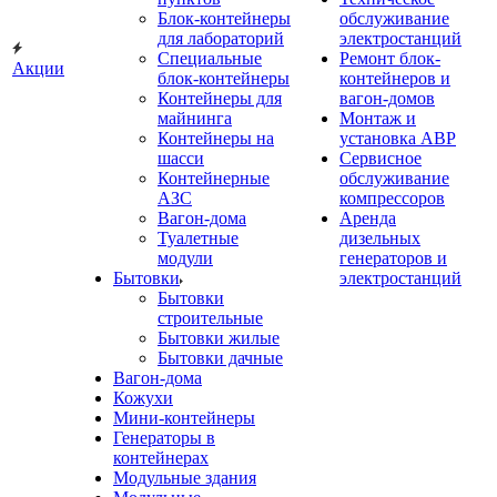
Блок-контейнеры
обслуживание
для лабораторий
электростанций
Специальные
Ремонт блок-
Акции
блок-контейнеры
контейнеров и
Контейнеры для
вагон-домов
майнинга
Монтаж и
Контейнеры на
установка АВР
шасси
Сервисное
Контейнерные
обслуживание
АЗС
компрессоров
Вагон-дома
Аренда
Туалетные
дизельных
модули
генераторов и
Бытовки
электростанций
Бытовки
строительные
Бытовки жилые
Бытовки дачные
Вагон-дома
Кожухи
Мини-контейнеры
Генераторы в
контейнерах
Модульные здания