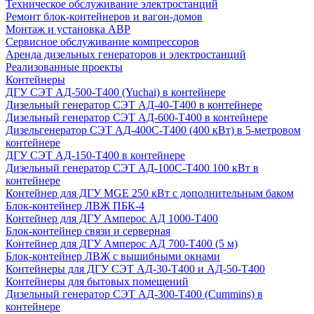
Техническое обслуживание электростанций
Ремонт блок-контейнеров и вагон-домов
Монтаж и установка АВР
Сервисное обслуживание компрессоров
Аренда дизельных генераторов и электростанций
Реализованные проекты
Контейнеры
ДГУ СЭТ АД-500-Т400 (Yuchai) в контейнере
Дизельный генератор СЭТ АД-40-Т400 в контейнере
Дизельный генератор СЭТ АД-600-Т400 в контейнере
Дизельгенератор СЭТ АД-400С-Т400 (400 кВт) в 5-метровом
контейнере
ДГУ СЭТ АД-150-Т400 в контейнере
Дизельный генератор СЭТ АД-100С-Т400 100 кВт в
контейнере
Контейнер для ДГУ MGE 250 кВт с дополнительным баком
Блок-контейнер ЛВЖ ПБК-4
Контейнер для ДГУ Амперос АД 1000-Т400
Блок-контейнер связи и серверная
Контейнер для ДГУ Амперос АД 700-Т400 (5 м)
Блок-контейнер ЛВЖ с вышибными окнами
Контейнеры для ДГУ СЭТ АД-30-Т400 и АД-50-Т400
Контейнеры для бытовых помещений
Дизельный генератор СЭТ АД-300-Т400 (Cummins) в
контейнере