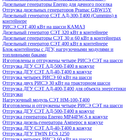
Дизельные генераторы Energo для дачного поселка
Отгрузка дизельных генераторов Pramac GВW15Y
Дизельный генератор СЭТ АД-300-Т400 (Cummins) в
контейнере
РИСЭ СЭТ 400 кВт на шасси КАМАЗ
Дизельный генератор СЭТ 320 кВт в контейнере
Дизельные генераторы СЭТ 30 и 60 кВт в контейнерах
Дизельный генератор СЭТ 400 кВт в контейнере
Блок-контейнеры с ДГУ, нагрузочными модулями и
топливными баками
Изготовлены и отгружены четыре РИСЭ СЭТ на шасси
Отгрузка ДГУ СЭТ АД-500-Т400 в кожухе
Отгрузка ДГУ СЭТ АД-40-Т400 в кожухе
Отгрузка четырех РИСЭ 60 кВт на шасси
Отгрузка двух РИСЭ 30 кВт на тракторном шасси
Отгрузка ДГУ СЭТ АД-400-Т400 для объекта энергетики
Отгрузки
Нагрузочный модуль СЭТ НМ-100-Т400
Изготовлены и отгружены четыре РИСЭ СЭТ на шасси
Отгрузка ДГУ СЭТ АД-500-Т400 в кожухе
Отгрузка генератора Energo MP44FW-S в кожухе
Отгрузка дизель-генератора Амперос в кожухе
Отгрузка ДГУ СЭТ АД-40-Т400 в кожухе
Отгрузка ДГУ TWIN ECS 1250
Отгрузка четырех РИСЭ 60 кВт на шасси