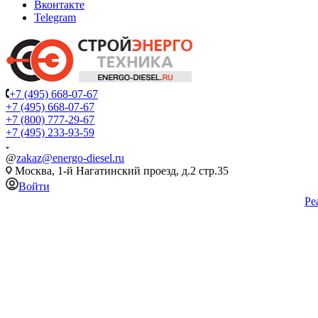
Вконтакте
Telegram
+7 (495) 668-07-67
+7 (495) 668-07-67
+7 (800) 777-29-67
+7 (495) 233-93-59
@
zakaz@energo-diesel.ru
Москва, 1-й Нагатинский проезд, д.2 стр.35
Войти
Ре