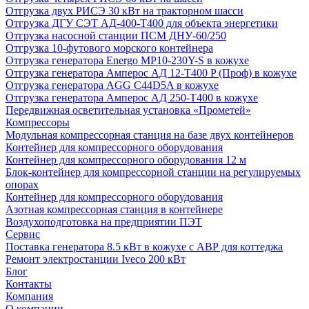
Отгрузка двух РИСЭ 30 кВт на тракторном шасси
Отгрузка ДГУ СЭТ АД-400-Т400 для объекта энергетики
Отгрузка насосной станции ПСМ ДНУ-60/250
Отгрузка 10-футового морского контейнера
Отгрузка генератора Energo MP10-230Y-S в кожухе
Отгрузка генератора Амперос АД 12-Т400 P (Проф) в кожухе
Отгрузка генератора AGG C44D5A в кожухе
Отгрузка генератора Амперос АД 250-Т400 в кожухе
Передвижная осветительная установка «Прометей»
Компрессоры
Модульная компрессорная станция на базе двух контейнеров
Контейнер для компрессорного оборудования
Контейнер для компрессорного оборудования 12 м
Блок-контейнер для компрессорной станции на регулируемых
опорах
Контейнер для компрессорного оборудования
Азотная компрессорная станция в контейнере
Воздухоподготовка на предприятии ПЭТ
Сервис
Поставка генератора 8.5 кВт в кожухе с АВР для коттеджа
Ремонт электростанции Iveco 200 кВт
Блог
Контакты
Компания
О компании