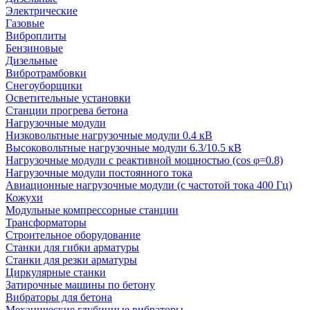
Электрические
Газовые
Виброплиты
Бензиновые
Дизельные
Вибротрамбовки
Снегоуборщики
Осветительные установки
Станции прогрева бетона
Нагрузочные модули
Низковольтные нагрузочные модули 0.4 кВ
Высоковольтные нагрузочные модули 6.3/10.5 кВ
Нагрузочные модули с реактивной мощностью (cos φ=0.8)
Нагрузочные модули постоянного тока
Авиационные нагрузочные модули (с частотой тока 400 Гц)
Кожухи
Модульные компрессорные станции
Трансформаторы
Строительное оборудование
Станки для гибки арматуры
Станки для резки арматуры
Циркулярные станки
Затирочные машины по бетону
Вибраторы для бетона
Механические глубинные вибраторы