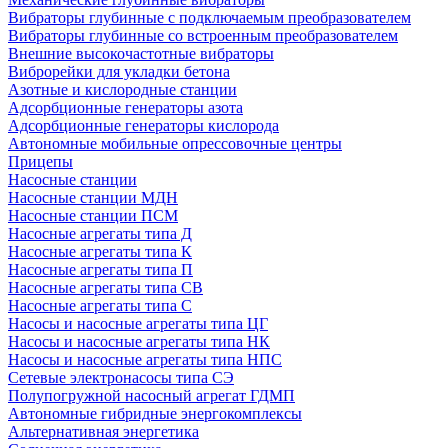
Вибраторы глубинные с подключаемым преобразователем
Вибраторы глубинные со встроенным преобразователем
Внешние высокочастотные вибраторы
Виброрейки для укладки бетона
Азотные и кислородные станции
Адсорбционные генераторы азота
Адсорбционные генераторы кислорода
Автономные мобильные опрессовочные центры
Прицепы
Насосные станции
Насосные станции МДН
Насосные станции ПСМ
Насосные агрегаты типа Д
Насосные агрегаты типа К
Насосные агрегаты типа П
Насосные агрегаты типа СВ
Насосные агрегаты типа С
Насосы и насосные агрегаты типа ЦГ
Насосы и насосные агрегаты типа НК
Насосы и насосные агрегаты типа НПС
Сетевые электронасосы типа СЭ
Полупогружной насосный агрегат ГДМП
Автономные гибридные энергокомплексы
Альтернативная энергетика