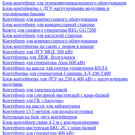
Блок-контейнер для телекоммуникационного оборудования
Блок-контейнеры с ДГУ, нагрузочными модулями и
топливными баками
Контейнер для компрессорного оборудования
Блок-контейнер для компрессорной станции
Кожух для газового генератора REG GG7200
Блок-контейнер для насосной станции
Контейнер для компрессорного оборудования
Блок-контейнеры на санях с люком в крыше
Контейнер для ДГУ MGE 500 кВт
Контейнеры для ЛВЖ, Волгодонск
Контейнер для генератора Aksa 600 кВт
Контейнер на шасси для центра управления БПЛА
Контейнеры для генераторов Cummins АД-100-Т400
Блок-контейнеры для ДГУ на 250 и 400 кВт с нагрузочными
модулями
Контейнер для электросиловой
Контейнер для слесарной мастерской с кран-балкой
Контейнер для ГК «Автодор»
Контейнер на шасси для лаборатории
Контейнер 13,5 метров для водоподготовки
Котельная на базе двух контейнеров
Блок-контейнер связи 4,5 м с кондиционерами
Контейнер-мастерская БКС-2С с кран балкой
Контейнер для генератора 400 кВт