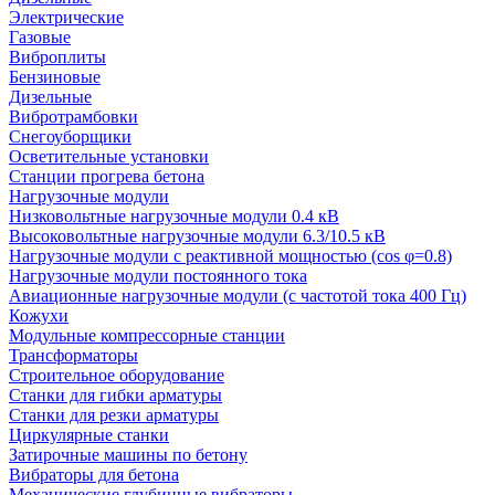
Электрические
Газовые
Виброплиты
Бензиновые
Дизельные
Вибротрамбовки
Снегоуборщики
Осветительные установки
Станции прогрева бетона
Нагрузочные модули
Низковольтные нагрузочные модули 0.4 кВ
Высоковольтные нагрузочные модули 6.3/10.5 кВ
Нагрузочные модули с реактивной мощностью (cos φ=0.8)
Нагрузочные модули постоянного тока
Авиационные нагрузочные модули (с частотой тока 400 Гц)
Кожухи
Модульные компрессорные станции
Трансформаторы
Строительное оборудование
Станки для гибки арматуры
Станки для резки арматуры
Циркулярные станки
Затирочные машины по бетону
Вибраторы для бетона
Механические глубинные вибраторы