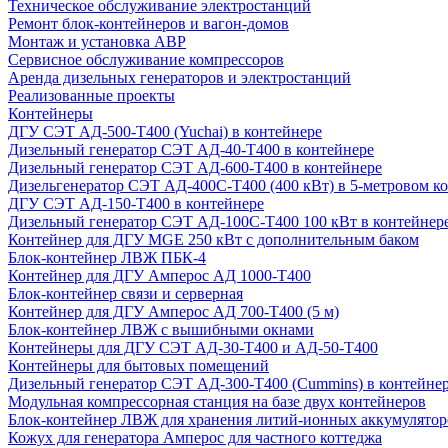
Техническое обслуживание электростанций
Ремонт блок-контейнеров и вагон-домов
Монтаж и установка АВР
Сервисное обслуживание компрессоров
Аренда дизельных генераторов и электростанций
Реализованные проекты
Контейнеры
ДГУ СЭТ АД-500-Т400 (Yuchai) в контейнере
Дизельный генератор СЭТ АД-40-Т400 в контейнере
Дизельный генератор СЭТ АД-600-Т400 в контейнере
Дизельгенератор СЭТ АД-400С-Т400 (400 кВт) в 5-метровом к
ДГУ СЭТ АД-150-Т400 в контейнере
Дизельный генератор СЭТ АД-100С-Т400 100 кВт в контейнер
Контейнер для ДГУ MGE 250 кВт с дополнительным баком
Блок-контейнер ЛВЖ ПБК-4
Контейнер для ДГУ Амперос АД 1000-Т400
Блок-контейнер связи и серверная
Контейнер для ДГУ Амперос АД 700-Т400 (5 м)
Блок-контейнер ЛВЖ с вышибными окнами
Контейнеры для ДГУ СЭТ АД-30-Т400 и АД-50-Т400
Контейнеры для бытовых помещений
Дизельный генератор СЭТ АД-300-Т400 (Cummins) в контейне
Модульная компрессорная станция на базе двух контейнеров
Блок-контейнер ЛВЖ для хранения литий-ионных аккумулятор
Кожух для генератора Амперос для частного коттеджа