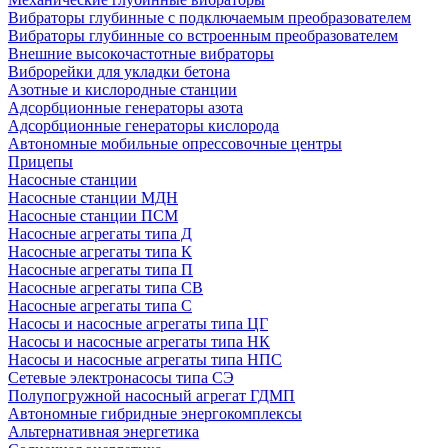
Вибраторы глубинные с подключаемым преобразователем
Вибраторы глубинные со встроенным преобразователем
Внешние высокочастотные вибраторы
Виброрейки для укладки бетона
Азотные и кислородные станции
Адсорбционные генераторы азота
Адсорбционные генераторы кислорода
Автономные мобильные опрессовочные центры
Прицепы
Насосные станции
Насосные станции МДН
Насосные станции ПСМ
Насосные агрегаты типа Д
Насосные агрегаты типа К
Насосные агрегаты типа П
Насосные агрегаты типа СВ
Насосные агрегаты типа С
Насосы и насосные агрегаты типа ЦГ
Насосы и насосные агрегаты типа НК
Насосы и насосные агрегаты типа НПС
Сетевые электронасосы типа СЭ
Полупогружной насосный агрегат ГДМП
Автономные гибридные энергокомплексы
Альтернативная энергетика