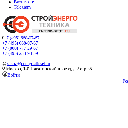
Вконтакте
Telegram
+7 (495) 668-07-67
+7 (495) 668-07-67
+7 (800) 777-29-67
+7 (495) 233-93-59
@
zakaz@energo-diesel.ru
Москва, 1-й Нагатинский проезд, д.2 стр.35
Войти
Ре