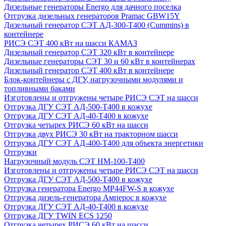
Дизельные генераторы Energo для дачного поселка
Отгрузка дизельных генераторов Pramac GВW15Y
Дизельный генератор СЭТ АД-300-Т400 (Cummins) в
контейнере
РИСЭ СЭТ 400 кВт на шасси КАМАЗ
Дизельный генератор СЭТ 320 кВт в контейнере
Дизельные генераторы СЭТ 30 и 60 кВт в контейнерах
Дизельный генератор СЭТ 400 кВт в контейнере
Блок-контейнеры с ДГУ, нагрузочными модулями и
топливными баками
Изготовлены и отгружены четыре РИСЭ СЭТ на шасси
Отгрузка ДГУ СЭТ АД-500-Т400 в кожухе
Отгрузка ДГУ СЭТ АД-40-Т400 в кожухе
Отгрузка четырех РИСЭ 60 кВт на шасси
Отгрузка двух РИСЭ 30 кВт на тракторном шасси
Отгрузка ДГУ СЭТ АД-400-Т400 для объекта энергетики
Отгрузки
Нагрузочный модуль СЭТ НМ-100-Т400
Изготовлены и отгружены четыре РИСЭ СЭТ на шасси
Отгрузка ДГУ СЭТ АД-500-Т400 в кожухе
Отгрузка генератора Energo MP44FW-S в кожухе
Отгрузка дизель-генератора Амперос в кожухе
Отгрузка ДГУ СЭТ АД-40-Т400 в кожухе
Отгрузка ДГУ TWIN ECS 1250
Отгрузка четырех РИСЭ 60 кВт на шасси