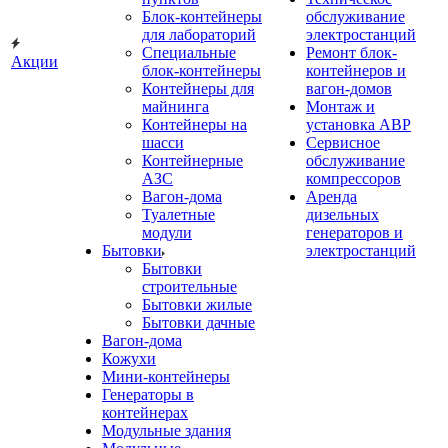
Блок-контейнеры
обслуживание
для лабораторий
электростанций
Специальные
Ремонт блок-
Акции
блок-контейнеры
контейнеров и
Контейнеры для
вагон-домов
майнинга
Монтаж и
Контейнеры на
установка АВР
шасси
Сервисное
Контейнерные
обслуживание
АЗС
компрессоров
Вагон-дома
Аренда
Туалетные
дизельных
модули
генераторов и
Бытовки
электростанций
Бытовки
строительные
Бытовки жилые
Бытовки дачные
Вагон-дома
Кожухи
Мини-контейнеры
Генераторы в
контейнерах
Модульные здания