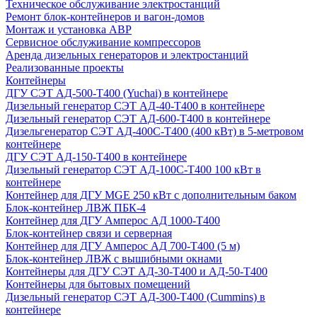
Техническое обслуживание электростанций
Ремонт блок-контейнеров и вагон-домов
Монтаж и установка АВР
Сервисное обслуживание компрессоров
Аренда дизельных генераторов и электростанций
Реализованные проекты
Контейнеры
ДГУ СЭТ АД-500-Т400 (Yuchai) в контейнере
Дизельный генератор СЭТ АД-40-Т400 в контейнере
Дизельный генератор СЭТ АД-600-Т400 в контейнере
Дизельгенератор СЭТ АД-400С-Т400 (400 кВт) в 5-метровом
контейнере
ДГУ СЭТ АД-150-Т400 в контейнере
Дизельный генератор СЭТ АД-100С-Т400 100 кВт в
контейнере
Контейнер для ДГУ MGE 250 кВт с дополнительным баком
Блок-контейнер ЛВЖ ПБК-4
Контейнер для ДГУ Амперос АД 1000-Т400
Блок-контейнер связи и серверная
Контейнер для ДГУ Амперос АД 700-Т400 (5 м)
Блок-контейнер ЛВЖ с вышибными окнами
Контейнеры для ДГУ СЭТ АД-30-Т400 и АД-50-Т400
Контейнеры для бытовых помещений
Дизельный генератор СЭТ АД-300-Т400 (Cummins) в
контейнере