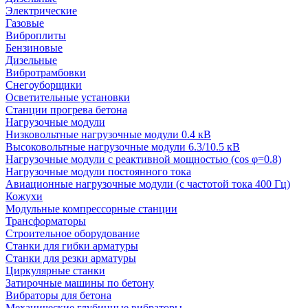
Электрические
Газовые
Виброплиты
Бензиновые
Дизельные
Вибротрамбовки
Снегоуборщики
Осветительные установки
Станции прогрева бетона
Нагрузочные модули
Низковольтные нагрузочные модули 0.4 кВ
Высоковольтные нагрузочные модули 6.3/10.5 кВ
Нагрузочные модули с реактивной мощностью (cos φ=0.8)
Нагрузочные модули постоянного тока
Авиационные нагрузочные модули (с частотой тока 400 Гц)
Кожухи
Модульные компрессорные станции
Трансформаторы
Строительное оборудование
Станки для гибки арматуры
Станки для резки арматуры
Циркулярные станки
Затирочные машины по бетону
Вибраторы для бетона
Механические глубинные вибраторы