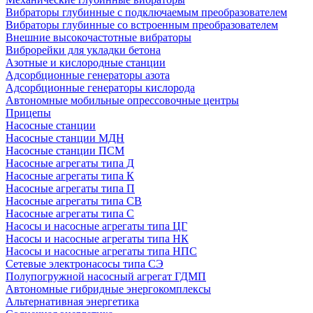
Вибраторы глубинные с подключаемым преобразователем
Вибраторы глубинные со встроенным преобразователем
Внешние высокочастотные вибраторы
Виброрейки для укладки бетона
Азотные и кислородные станции
Адсорбционные генераторы азота
Адсорбционные генераторы кислорода
Автономные мобильные опрессовочные центры
Прицепы
Насосные станции
Насосные станции МДН
Насосные станции ПСМ
Насосные агрегаты типа Д
Насосные агрегаты типа К
Насосные агрегаты типа П
Насосные агрегаты типа СВ
Насосные агрегаты типа С
Насосы и насосные агрегаты типа ЦГ
Насосы и насосные агрегаты типа НК
Насосы и насосные агрегаты типа НПС
Сетевые электронасосы типа СЭ
Полупогружной насосный агрегат ГДМП
Автономные гибридные энергокомплексы
Альтернативная энергетика