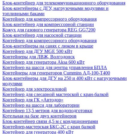
Блок-контейнер для телекоммуникационного оборудования
Блок-контейнеры с ДГУ, нагрузочными модулями и
топливными баками
Контейнер для компрессорного оборудования
Блок-контейнер для компрессорной станции
Кожух для газового генератора REG GG7200
Блок-контейнер для насосной станции
Контейнер для компрессорного оборудования
Блок-контейнеры на санях с люком в крыше
Контейнер для ДГУ MGE 500 кВт
Контейнеры для ЛВЖ, Волгодонск
Контейнер для генератора Aksa 600 кВт
Контейнер на шасси для центра управления БПЛА
Контейнеры для генераторов Cummins АД-100-Т400
Блок-контейнеры для ДГУ на 250 и 400 кВт с нагрузочными
модулями
Контейнер для электросиловой
Контейнер для слесарной мастерской с кран-балкой
Контейнер для ГК «Автодор»
Контейнер на шасси для лаборатории
Контейнер 13,5 метров для водоподготовки
Котельная на базе двух контейнеров
Блок-контейнер связи 4,5 м с кондиционерами
Контейнер-мастерская БКС-2С с кран балкой
Контейнер для генератора 400 кВт