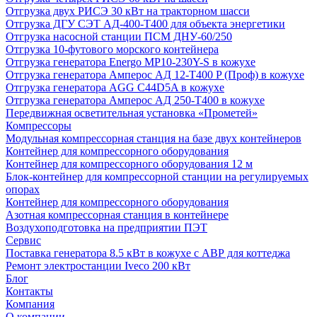
Отгрузка двух РИСЭ 30 кВт на тракторном шасси
Отгрузка ДГУ СЭТ АД-400-Т400 для объекта энергетики
Отгрузка насосной станции ПСМ ДНУ-60/250
Отгрузка 10-футового морского контейнера
Отгрузка генератора Energo MP10-230Y-S в кожухе
Отгрузка генератора Амперос АД 12-Т400 P (Проф) в кожухе
Отгрузка генератора AGG C44D5A в кожухе
Отгрузка генератора Амперос АД 250-Т400 в кожухе
Передвижная осветительная установка «Прометей»
Компрессоры
Модульная компрессорная станция на базе двух контейнеров
Контейнер для компрессорного оборудования
Контейнер для компрессорного оборудования 12 м
Блок-контейнер для компрессорной станции на регулируемых
опорах
Контейнер для компрессорного оборудования
Азотная компрессорная станция в контейнере
Воздухоподготовка на предприятии ПЭТ
Сервис
Поставка генератора 8.5 кВт в кожухе с АВР для коттеджа
Ремонт электростанции Iveco 200 кВт
Блог
Контакты
Компания
О компании