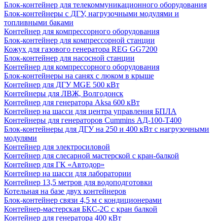
Блок-контейнер для телекоммуникационного оборудования
Блок-контейнеры с ДГУ, нагрузочными модулями и
топливными баками
Контейнер для компрессорного оборудования
Блок-контейнер для компрессорной станции
Кожух для газового генератора REG GG7200
Блок-контейнер для насосной станции
Контейнер для компрессорного оборудования
Блок-контейнеры на санях с люком в крыше
Контейнер для ДГУ MGE 500 кВт
Контейнеры для ЛВЖ, Волгодонск
Контейнер для генератора Aksa 600 кВт
Контейнер на шасси для центра управления БПЛА
Контейнеры для генераторов Cummins АД-100-Т400
Блок-контейнеры для ДГУ на 250 и 400 кВт с нагрузочными
модулями
Контейнер для электросиловой
Контейнер для слесарной мастерской с кран-балкой
Контейнер для ГК «Автодор»
Контейнер на шасси для лаборатории
Контейнер 13,5 метров для водоподготовки
Котельная на базе двух контейнеров
Блок-контейнер связи 4,5 м с кондиционерами
Контейнер-мастерская БКС-2С с кран балкой
Контейнер для генератора 400 кВт