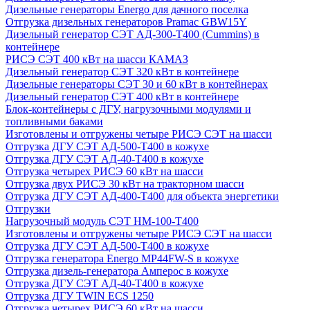
Дизельные генераторы Energo для дачного поселка
Отгрузка дизельных генераторов Pramac GВW15Y
Дизельный генератор СЭТ АД-300-Т400 (Cummins) в
контейнере
РИСЭ СЭТ 400 кВт на шасси КАМАЗ
Дизельный генератор СЭТ 320 кВт в контейнере
Дизельные генераторы СЭТ 30 и 60 кВт в контейнерах
Дизельный генератор СЭТ 400 кВт в контейнере
Блок-контейнеры с ДГУ, нагрузочными модулями и
топливными баками
Изготовлены и отгружены четыре РИСЭ СЭТ на шасси
Отгрузка ДГУ СЭТ АД-500-Т400 в кожухе
Отгрузка ДГУ СЭТ АД-40-Т400 в кожухе
Отгрузка четырех РИСЭ 60 кВт на шасси
Отгрузка двух РИСЭ 30 кВт на тракторном шасси
Отгрузка ДГУ СЭТ АД-400-Т400 для объекта энергетики
Отгрузки
Нагрузочный модуль СЭТ НМ-100-Т400
Изготовлены и отгружены четыре РИСЭ СЭТ на шасси
Отгрузка ДГУ СЭТ АД-500-Т400 в кожухе
Отгрузка генератора Energo MP44FW-S в кожухе
Отгрузка дизель-генератора Амперос в кожухе
Отгрузка ДГУ СЭТ АД-40-Т400 в кожухе
Отгрузка ДГУ TWIN ECS 1250
Отгрузка четырех РИСЭ 60 кВт на шасси