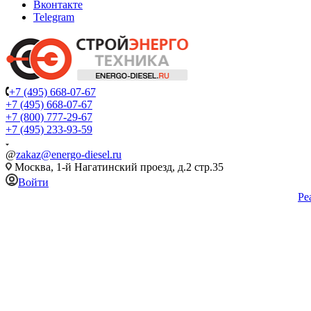
Вконтакте
Telegram
+7 (495) 668-07-67
+7 (495) 668-07-67
+7 (800) 777-29-67
+7 (495) 233-93-59
@
zakaz@energo-diesel.ru
Москва, 1-й Нагатинский проезд, д.2 стр.35
Войти
Ре