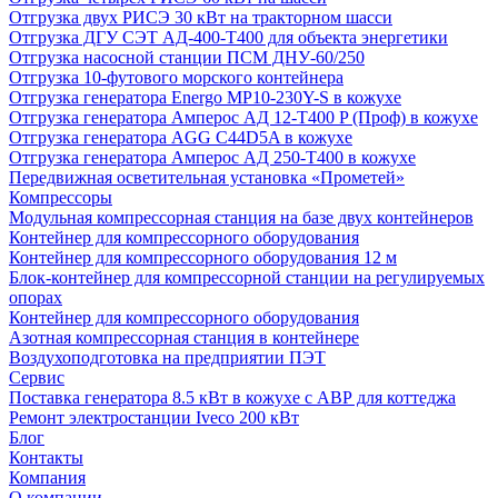
Отгрузка двух РИСЭ 30 кВт на тракторном шасси
Отгрузка ДГУ СЭТ АД-400-Т400 для объекта энергетики
Отгрузка насосной станции ПСМ ДНУ-60/250
Отгрузка 10-футового морского контейнера
Отгрузка генератора Energo MP10-230Y-S в кожухе
Отгрузка генератора Амперос АД 12-Т400 P (Проф) в кожухе
Отгрузка генератора AGG C44D5A в кожухе
Отгрузка генератора Амперос АД 250-Т400 в кожухе
Передвижная осветительная установка «Прометей»
Компрессоры
Модульная компрессорная станция на базе двух контейнеров
Контейнер для компрессорного оборудования
Контейнер для компрессорного оборудования 12 м
Блок-контейнер для компрессорной станции на регулируемых
опорах
Контейнер для компрессорного оборудования
Азотная компрессорная станция в контейнере
Воздухоподготовка на предприятии ПЭТ
Сервис
Поставка генератора 8.5 кВт в кожухе с АВР для коттеджа
Ремонт электростанции Iveco 200 кВт
Блог
Контакты
Компания
О компании