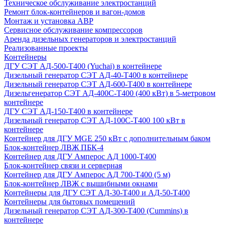
Техническое обслуживание электростанций
Ремонт блок-контейнеров и вагон-домов
Монтаж и установка АВР
Сервисное обслуживание компрессоров
Аренда дизельных генераторов и электростанций
Реализованные проекты
Контейнеры
ДГУ СЭТ АД-500-Т400 (Yuchai) в контейнере
Дизельный генератор СЭТ АД-40-Т400 в контейнере
Дизельный генератор СЭТ АД-600-Т400 в контейнере
Дизельгенератор СЭТ АД-400С-Т400 (400 кВт) в 5-метровом
контейнере
ДГУ СЭТ АД-150-Т400 в контейнере
Дизельный генератор СЭТ АД-100С-Т400 100 кВт в
контейнере
Контейнер для ДГУ MGE 250 кВт с дополнительным баком
Блок-контейнер ЛВЖ ПБК-4
Контейнер для ДГУ Амперос АД 1000-Т400
Блок-контейнер связи и серверная
Контейнер для ДГУ Амперос АД 700-Т400 (5 м)
Блок-контейнер ЛВЖ с вышибными окнами
Контейнеры для ДГУ СЭТ АД-30-Т400 и АД-50-Т400
Контейнеры для бытовых помещений
Дизельный генератор СЭТ АД-300-Т400 (Cummins) в
контейнере