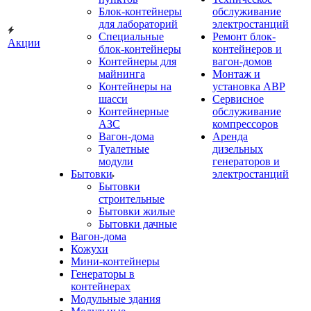
Блок-контейнеры
обслуживание
для лабораторий
электростанций
Специальные
Ремонт блок-
Акции
блок-контейнеры
контейнеров и
Контейнеры для
вагон-домов
майнинга
Монтаж и
Контейнеры на
установка АВР
шасси
Сервисное
Контейнерные
обслуживание
АЗС
компрессоров
Вагон-дома
Аренда
Туалетные
дизельных
модули
генераторов и
Бытовки
электростанций
Бытовки
строительные
Бытовки жилые
Бытовки дачные
Вагон-дома
Кожухи
Мини-контейнеры
Генераторы в
контейнерах
Модульные здания