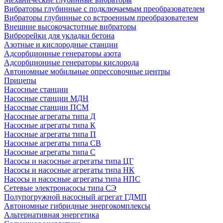
Вибраторы глубинные с подключаемым преобразователем
Вибраторы глубинные со встроенным преобразователем
Внешние высокочастотные вибраторы
Виброрейки для укладки бетона
Азотные и кислородные станции
Адсорбционные генераторы азота
Адсорбционные генераторы кислорода
Автономные мобильные опрессовочные центры
Прицепы
Насосные станции
Насосные станции МДН
Насосные станции ПСМ
Насосные агрегаты типа Д
Насосные агрегаты типа К
Насосные агрегаты типа П
Насосные агрегаты типа СВ
Насосные агрегаты типа С
Насосы и насосные агрегаты типа ЦГ
Насосы и насосные агрегаты типа НК
Насосы и насосные агрегаты типа НПС
Сетевые электронасосы типа СЭ
Полупогружной насосный агрегат ГДМП
Автономные гибридные энергокомплексы
Альтернативная энергетика