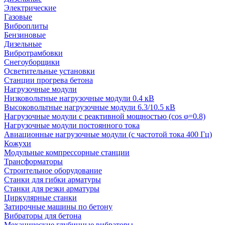
Электрические
Газовые
Виброплиты
Бензиновые
Дизельные
Вибротрамбовки
Снегоуборщики
Осветительные установки
Станции прогрева бетона
Нагрузочные модули
Низковольтные нагрузочные модули 0.4 кВ
Высоковольтные нагрузочные модули 6.3/10.5 кВ
Нагрузочные модули с реактивной мощностью (cos φ=0.8)
Нагрузочные модули постоянного тока
Авиационные нагрузочные модули (с частотой тока 400 Гц)
Кожухи
Модульные компрессорные станции
Трансформаторы
Строительное оборудование
Станки для гибки арматуры
Станки для резки арматуры
Циркулярные станки
Затирочные машины по бетону
Вибраторы для бетона
Механические глубинные вибраторы