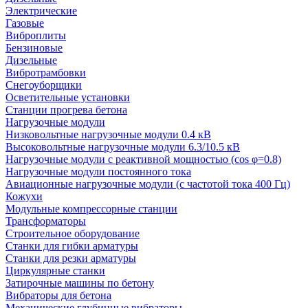
Электрические
Газовые
Виброплиты
Бензиновые
Дизельные
Вибротрамбовки
Снегоуборщики
Осветительные установки
Станции прогрева бетона
Нагрузочные модули
Низковольтные нагрузочные модули 0.4 кВ
Высоковольтные нагрузочные модули 6.3/10.5 кВ
Нагрузочные модули с реактивной мощностью (cos φ=0.8)
Нагрузочные модули постоянного тока
Авиационные нагрузочные модули (с частотой тока 400 Гц)
Кожухи
Модульные компрессорные станции
Трансформаторы
Строительное оборудование
Станки для гибки арматуры
Станки для резки арматуры
Циркулярные станки
Затирочные машины по бетону
Вибраторы для бетона
Механические глубинные вибраторы