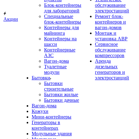
Блок-контейнеры
обслуживание
для лабораторий
электростанций
Специальные
Ремонт блок-
Акции
блок-контейнеры
контейнеров и
Контейнеры для
вагон-домов
майнинга
Монтаж и
Контейнеры на
установка АВР
шасси
Сервисное
Контейнерные
обслуживание
АЗС
компрессоров
Вагон-дома
Аренда
Туалетные
дизельных
модули
генераторов и
Бытовки
электростанций
Бытовки
строительные
Бытовки жилые
Бытовки дачные
Вагон-дома
Кожухи
Мини-контейнеры
Генераторы в
контейнерах
Модульные здания