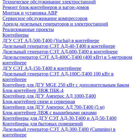
Техническое обслуживание электростанций
Ремонт блок-контейнеров и вагон-домов
Монтаж и установка АВР
Сервисное обслуживание компрессоров
Аренда дизельных генераторов и электростанций
Реализованные проекты
Контейнеры
ДГУ СЭТ АД-500-Т400 (Yuchai) в контейнере
Дизельный генератор СЭТ АД-40-Т400 в контейнере
Дизельный генератор СЭТ АД-600-Т400 в контейнере
Дизельгенератор СЭТ АД-400С-Т400 (400 кВт) в 5-метровом
контейнере
ДГУ СЭТ АД-150-Т400 в контейнере
Дизельный генератор СЭТ АД-100С-Т400 100 кВт в
контейнере
Контейнер для ДГУ MGE 250 кВт с дополнительным баком
Блок-контейнер ЛВЖ ПБК-4
Контейнер для ДГУ Амперос АД 1000-Т400
Блок-контейнер связи и серверная
Контейнер для ДГУ Амперос АД 700-Т400 (5 м)
Блок-контейнер ЛВЖ с вышибными окнами
Контейнеры для ДГУ СЭТ АД-30-Т400 и АД-50-Т400
Контейнеры для бытовых помещений
Дизельный генератор СЭТ АД-300-Т400 (Cummins) в
контейнере