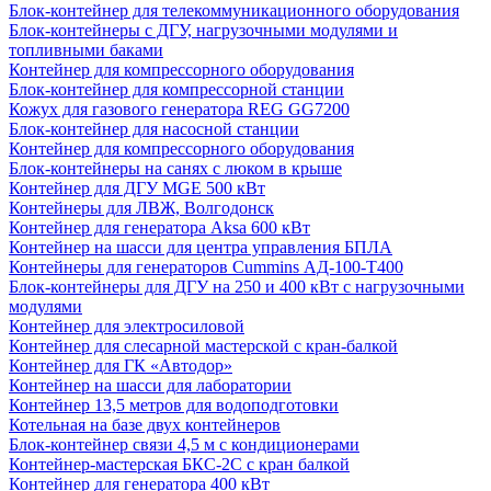
Блок-контейнер для телекоммуникационного оборудования
Блок-контейнеры с ДГУ, нагрузочными модулями и
топливными баками
Контейнер для компрессорного оборудования
Блок-контейнер для компрессорной станции
Кожух для газового генератора REG GG7200
Блок-контейнер для насосной станции
Контейнер для компрессорного оборудования
Блок-контейнеры на санях с люком в крыше
Контейнер для ДГУ MGE 500 кВт
Контейнеры для ЛВЖ, Волгодонск
Контейнер для генератора Aksa 600 кВт
Контейнер на шасси для центра управления БПЛА
Контейнеры для генераторов Cummins АД-100-Т400
Блок-контейнеры для ДГУ на 250 и 400 кВт с нагрузочными
модулями
Контейнер для электросиловой
Контейнер для слесарной мастерской с кран-балкой
Контейнер для ГК «Автодор»
Контейнер на шасси для лаборатории
Контейнер 13,5 метров для водоподготовки
Котельная на базе двух контейнеров
Блок-контейнер связи 4,5 м с кондиционерами
Контейнер-мастерская БКС-2С с кран балкой
Контейнер для генератора 400 кВт