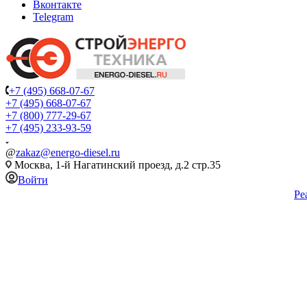
Вконтакте
Telegram
+7 (495) 668-07-67
+7 (495) 668-07-67
+7 (800) 777-29-67
+7 (495) 233-93-59
@
zakaz@energo-diesel.ru
Москва, 1-й Нагатинский проезд, д.2 стр.35
Войти
Ре