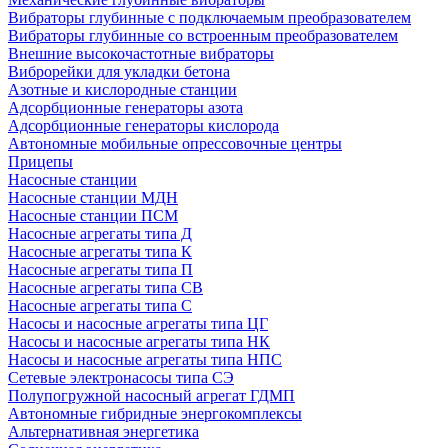
Вибраторы глубинные с подключаемым преобразователем
Вибраторы глубинные со встроенным преобразователем
Внешние высокочастотные вибраторы
Виброрейки для укладки бетона
Азотные и кислородные станции
Адсорбционные генераторы азота
Адсорбционные генераторы кислорода
Автономные мобильные опрессовочные центры
Прицепы
Насосные станции
Насосные станции МДН
Насосные станции ПСМ
Насосные агрегаты типа Д
Насосные агрегаты типа К
Насосные агрегаты типа П
Насосные агрегаты типа СВ
Насосные агрегаты типа С
Насосы и насосные агрегаты типа ЦГ
Насосы и насосные агрегаты типа НК
Насосы и насосные агрегаты типа НПС
Сетевые электронасосы типа СЭ
Полупогружной насосный агрегат ГДМП
Автономные гибридные энергокомплексы
Альтернативная энергетика