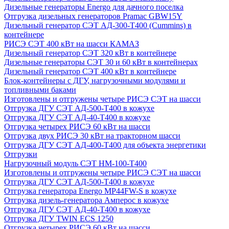
Дизельные генераторы Energo для дачного поселка
Отгрузка дизельных генераторов Pramac GВW15Y
Дизельный генератор СЭТ АД-300-Т400 (Cummins) в
контейнере
РИСЭ СЭТ 400 кВт на шасси КАМАЗ
Дизельный генератор СЭТ 320 кВт в контейнере
Дизельные генераторы СЭТ 30 и 60 кВт в контейнерах
Дизельный генератор СЭТ 400 кВт в контейнере
Блок-контейнеры с ДГУ, нагрузочными модулями и
топливными баками
Изготовлены и отгружены четыре РИСЭ СЭТ на шасси
Отгрузка ДГУ СЭТ АД-500-Т400 в кожухе
Отгрузка ДГУ СЭТ АД-40-Т400 в кожухе
Отгрузка четырех РИСЭ 60 кВт на шасси
Отгрузка двух РИСЭ 30 кВт на тракторном шасси
Отгрузка ДГУ СЭТ АД-400-Т400 для объекта энергетики
Отгрузки
Нагрузочный модуль СЭТ НМ-100-Т400
Изготовлены и отгружены четыре РИСЭ СЭТ на шасси
Отгрузка ДГУ СЭТ АД-500-Т400 в кожухе
Отгрузка генератора Energo MP44FW-S в кожухе
Отгрузка дизель-генератора Амперос в кожухе
Отгрузка ДГУ СЭТ АД-40-Т400 в кожухе
Отгрузка ДГУ TWIN ECS 1250
Отгрузка четырех РИСЭ 60 кВт на шасси