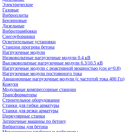
Электрические
Газовые
Виброплиты
Бензиновые
Дизельные
Вибротрамбовки
Снегоуборщики
Осветительные установки
Станции прогрева бетона
Нагрузочные модули
Низковольтные нагрузочные модули 0.4 кВ
Высоковольтные нагрузочные модули 6.3/10.5 кВ
Нагрузочные модули с реактивной мощностью (cos φ=0.8)
Нагрузочные модули постоянного тока
Авиационные нагрузочные модули (с частотой тока 400 Гц)
Кожухи
Модульные компрессорные станции
Трансформаторы
Строительное оборудование
Станки для гибки арматуры
Станки для резки арматуры
Циркулярные станки
Затирочные машины по бетону
Вибраторы для бетона
Механические глубинные вибраторы