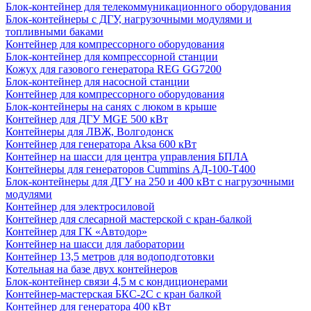
Блок-контейнер для телекоммуникационного оборудования
Блок-контейнеры с ДГУ, нагрузочными модулями и
топливными баками
Контейнер для компрессорного оборудования
Блок-контейнер для компрессорной станции
Кожух для газового генератора REG GG7200
Блок-контейнер для насосной станции
Контейнер для компрессорного оборудования
Блок-контейнеры на санях с люком в крыше
Контейнер для ДГУ MGE 500 кВт
Контейнеры для ЛВЖ, Волгодонск
Контейнер для генератора Aksa 600 кВт
Контейнер на шасси для центра управления БПЛА
Контейнеры для генераторов Cummins АД-100-Т400
Блок-контейнеры для ДГУ на 250 и 400 кВт с нагрузочными
модулями
Контейнер для электросиловой
Контейнер для слесарной мастерской с кран-балкой
Контейнер для ГК «Автодор»
Контейнер на шасси для лаборатории
Контейнер 13,5 метров для водоподготовки
Котельная на базе двух контейнеров
Блок-контейнер связи 4,5 м с кондиционерами
Контейнер-мастерская БКС-2С с кран балкой
Контейнер для генератора 400 кВт