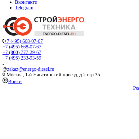
Вконтакте
Telegram
+7 (495) 668-07-67
+7 (495) 668-07-67
+7 (800) 777-29-67
+7 (495) 233-93-59
@
zakaz@energo-diesel.ru
Москва, 1-й Нагатинский проезд, д.2 стр.35
Войти
Ре