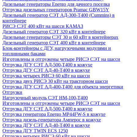
Дизельные генераторы Energo для дачного поселка
Отгрузка дизельных генераторов Pramac GВW15Y
Дизельный генератор СЭТ АД-300-Т400 (Cummins) в
контейнере
РИСЭ СЭТ 400 кВт на шасси КАМАЗ
Дизельный генератор СЭТ 320 кВт в контейнере
Дизельные генераторы СЭТ 30 и 60 кВт в контейнерах
Дизельный генератор СЭТ 400 кВт в контейнере
Блок-контейнеры с ДГУ, нагрузочными модулями и
топливными баками
Изготовлены и отгружены четыре РИСЭ СЭТ на шасси
Отгрузка ДГУ СЭТ АД-500-Т400 в кожухе
Отгрузка ДГУ СЭТ АД-40-Т400 в кожухе
Отгрузка четырех РИСЭ 60 кВт на шасси
Отгрузка двух РИСЭ 30 кВт на тракторном шасси
Отгрузка ДГУ СЭТ АД-400-Т400 для объекта энергетики
Отгрузки
Нагрузочный модуль СЭТ НМ-100-Т400
Изготовлены и отгружены четыре РИСЭ СЭТ на шасси
Отгрузка ДГУ СЭТ АД-500-Т400 в кожухе
Отгрузка генератора Energo MP44FW-S в кожухе
Отгрузка дизель-генератора Амперос в кожухе
Отгрузка ДГУ СЭТ АД-40-Т400 в кожухе
Отгрузка ДГУ TWIN ECS 1250
Отгрузка четырех РИСЭ 60 кВт на шасси