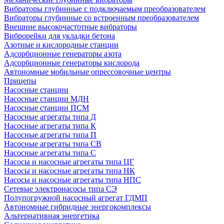
Вибраторы глубинные с подключаемым преобразователем
Вибраторы глубинные со встроенным преобразователем
Внешние высокочастотные вибраторы
Виброрейки для укладки бетона
Азотные и кислородные станции
Адсорбционные генераторы азота
Адсорбционные генераторы кислорода
Автономные мобильные опрессовочные центры
Прицепы
Насосные станции
Насосные станции МДН
Насосные станции ПСМ
Насосные агрегаты типа Д
Насосные агрегаты типа К
Насосные агрегаты типа П
Насосные агрегаты типа СВ
Насосные агрегаты типа С
Насосы и насосные агрегаты типа ЦГ
Насосы и насосные агрегаты типа НК
Насосы и насосные агрегаты типа НПС
Сетевые электронасосы типа СЭ
Полупогружной насосный агрегат ГДМП
Автономные гибридные энергокомплексы
Альтернативная энергетика