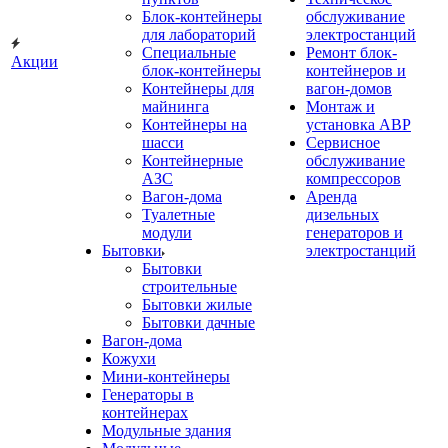
Блок-контейнеры
обслуживание
для лабораторий
электростанций
Специальные
Ремонт блок-
Акции
блок-контейнеры
контейнеров и
Контейнеры для
вагон-домов
майнинга
Монтаж и
Контейнеры на
установка АВР
шасси
Сервисное
Контейнерные
обслуживание
АЗС
компрессоров
Вагон-дома
Аренда
Туалетные
дизельных
модули
генераторов и
Бытовки
электростанций
Бытовки
строительные
Бытовки жилые
Бытовки дачные
Вагон-дома
Кожухи
Мини-контейнеры
Генераторы в
контейнерах
Модульные здания