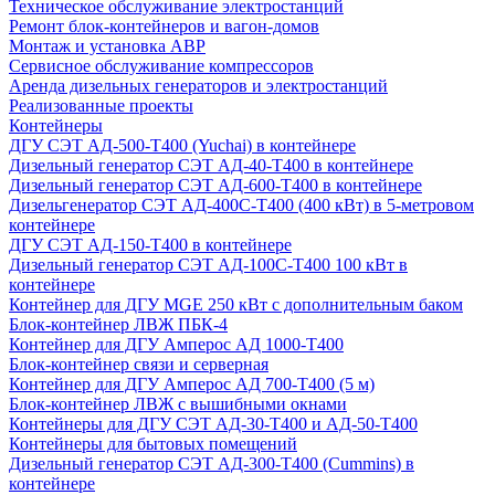
Техническое обслуживание электростанций
Ремонт блок-контейнеров и вагон-домов
Монтаж и установка АВР
Сервисное обслуживание компрессоров
Аренда дизельных генераторов и электростанций
Реализованные проекты
Контейнеры
ДГУ СЭТ АД-500-Т400 (Yuchai) в контейнере
Дизельный генератор СЭТ АД-40-Т400 в контейнере
Дизельный генератор СЭТ АД-600-Т400 в контейнере
Дизельгенератор СЭТ АД-400С-Т400 (400 кВт) в 5-метровом
контейнере
ДГУ СЭТ АД-150-Т400 в контейнере
Дизельный генератор СЭТ АД-100С-Т400 100 кВт в
контейнере
Контейнер для ДГУ MGE 250 кВт с дополнительным баком
Блок-контейнер ЛВЖ ПБК-4
Контейнер для ДГУ Амперос АД 1000-Т400
Блок-контейнер связи и серверная
Контейнер для ДГУ Амперос АД 700-Т400 (5 м)
Блок-контейнер ЛВЖ с вышибными окнами
Контейнеры для ДГУ СЭТ АД-30-Т400 и АД-50-Т400
Контейнеры для бытовых помещений
Дизельный генератор СЭТ АД-300-Т400 (Cummins) в
контейнере