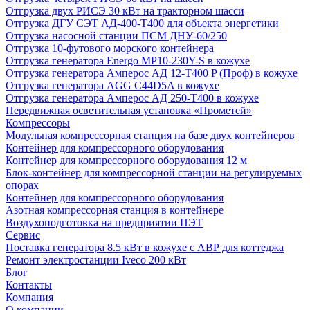
Отгрузка двух РИСЭ 30 кВт на тракторном шасси
Отгрузка ДГУ СЭТ АД-400-Т400 для объекта энергетики
Отгрузка насосной станции ПСМ ДНУ-60/250
Отгрузка 10-футового морского контейнера
Отгрузка генератора Energo MP10-230Y-S в кожухе
Отгрузка генератора Амперос АД 12-Т400 P (Проф) в кожухе
Отгрузка генератора AGG C44D5A в кожухе
Отгрузка генератора Амперос АД 250-Т400 в кожухе
Передвижная осветительная установка «Прометей»
Компрессоры
Модульная компрессорная станция на базе двух контейнеров
Контейнер для компрессорного оборудования
Контейнер для компрессорного оборудования 12 м
Блок-контейнер для компрессорной станции на регулируемых
опорах
Контейнер для компрессорного оборудования
Азотная компрессорная станция в контейнере
Воздухоподготовка на предприятии ПЭТ
Сервис
Поставка генератора 8.5 кВт в кожухе с АВР для коттеджа
Ремонт электростанции Iveco 200 кВт
Блог
Контакты
Компания
О компании