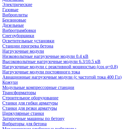
Электрические
Газовые
Виброплиты
Бензиновые
Дизельные
Вибротрамбовки
Снегоуборщики
Осветительные установки
Станции прогрева бетона
Нагрузочные модули
Низковольтные нагрузочные модули 0.4 кВ
Высоковольтные нагрузочные модули 6.3/10.5 кВ
Нагрузочные модули с реактивной мощностью (cos φ=0.8)
Нагрузочные модули постоянного тока
Авиационные нагрузочные модули (с частотой тока 400 Гц)
Кожухи
Модульные компрессорные станции
Трансформаторы
Строительное оборудование
Станки для гибки арматуры
Станки для резки арматуры
Циркулярные станки
Затирочные машины по бетону
Вибраторы для бетона
Механические глубинные вибраторы