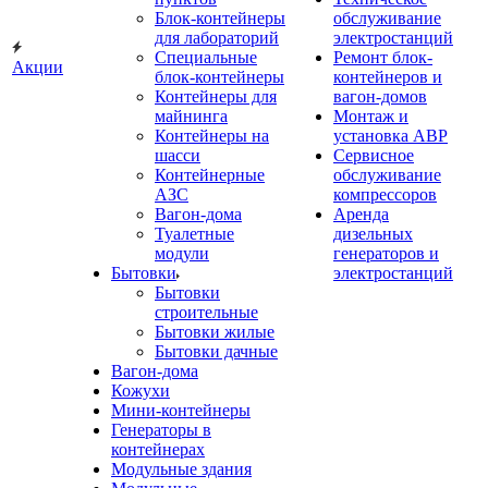
Блок-контейнеры
обслуживание
для лабораторий
электростанций
Специальные
Ремонт блок-
Акции
блок-контейнеры
контейнеров и
Контейнеры для
вагон-домов
майнинга
Монтаж и
Контейнеры на
установка АВР
шасси
Сервисное
Контейнерные
обслуживание
АЗС
компрессоров
Вагон-дома
Аренда
Туалетные
дизельных
модули
генераторов и
Бытовки
электростанций
Бытовки
строительные
Бытовки жилые
Бытовки дачные
Вагон-дома
Кожухи
Мини-контейнеры
Генераторы в
контейнерах
Модульные здания