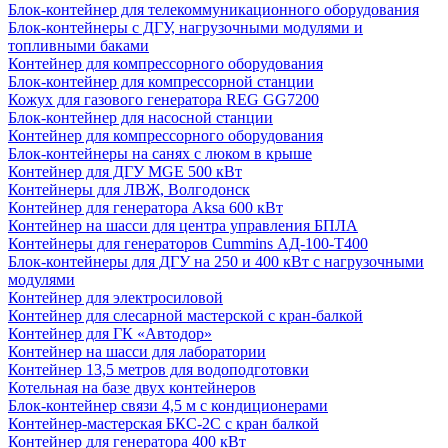
Блок-контейнер для телекоммуникационного оборудования
Блок-контейнеры с ДГУ, нагрузочными модулями и
топливными баками
Контейнер для компрессорного оборудования
Блок-контейнер для компрессорной станции
Кожух для газового генератора REG GG7200
Блок-контейнер для насосной станции
Контейнер для компрессорного оборудования
Блок-контейнеры на санях с люком в крыше
Контейнер для ДГУ MGE 500 кВт
Контейнеры для ЛВЖ, Волгодонск
Контейнер для генератора Aksa 600 кВт
Контейнер на шасси для центра управления БПЛА
Контейнеры для генераторов Cummins АД-100-Т400
Блок-контейнеры для ДГУ на 250 и 400 кВт с нагрузочными
модулями
Контейнер для электросиловой
Контейнер для слесарной мастерской с кран-балкой
Контейнер для ГК «Автодор»
Контейнер на шасси для лаборатории
Контейнер 13,5 метров для водоподготовки
Котельная на базе двух контейнеров
Блок-контейнер связи 4,5 м с кондиционерами
Контейнер-мастерская БКС-2С с кран балкой
Контейнер для генератора 400 кВт