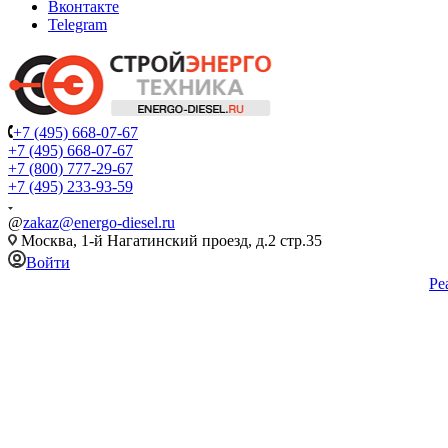
Вконтакте
Telegram
+7 (495) 668-07-67
+7 (495) 668-07-67
+7 (800) 777-29-67
+7 (495) 233-93-59
@
zakaz@energo-diesel.ru
Москва, 1-й Нагатинский проезд, д.2 стр.35
Войти
Ре