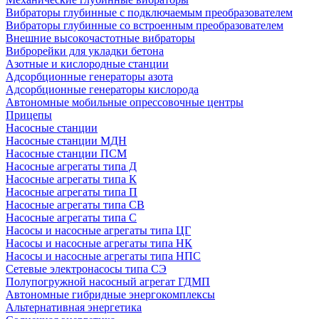
Вибраторы глубинные с подключаемым преобразователем
Вибраторы глубинные со встроенным преобразователем
Внешние высокочастотные вибраторы
Виброрейки для укладки бетона
Азотные и кислородные станции
Адсорбционные генераторы азота
Адсорбционные генераторы кислорода
Автономные мобильные опрессовочные центры
Прицепы
Насосные станции
Насосные станции МДН
Насосные станции ПСМ
Насосные агрегаты типа Д
Насосные агрегаты типа К
Насосные агрегаты типа П
Насосные агрегаты типа СВ
Насосные агрегаты типа С
Насосы и насосные агрегаты типа ЦГ
Насосы и насосные агрегаты типа НК
Насосы и насосные агрегаты типа НПС
Сетевые электронасосы типа СЭ
Полупогружной насосный агрегат ГДМП
Автономные гибридные энергокомплексы
Альтернативная энергетика