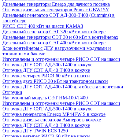
Дизельные генераторы Energo для дачного поселка
Отгрузка дизельных генераторов Pramac GВW15Y
Дизельный генератор СЭТ АД-300-Т400 (Cummins) в
контейнере
РИСЭ СЭТ 400 кВт на шасси КАМАЗ
Дизельный генератор СЭТ 320 кВт в контейнере
Дизельные генераторы СЭТ 30 и 60 кВт в контейнерах
Дизельный генератор СЭТ 400 кВт в контейнере
Блок-контейнеры с ДГУ, нагрузочными модулями и
топливными баками
Изготовлены и отгружены четыре РИСЭ СЭТ на шасси
Отгрузка ДГУ СЭТ АД-500-Т400 в кожухе
Отгрузка ДГУ СЭТ АД-40-Т400 в кожухе
Отгрузка четырех РИСЭ 60 кВт на шасси
Отгрузка двух РИСЭ 30 кВт на тракторном шасси
Отгрузка ДГУ СЭТ АД-400-Т400 для объекта энергетики
Отгрузки
Нагрузочный модуль СЭТ НМ-100-Т400
Изготовлены и отгружены четыре РИСЭ СЭТ на шасси
Отгрузка ДГУ СЭТ АД-500-Т400 в кожухе
Отгрузка генератора Energo MP44FW-S в кожухе
Отгрузка дизель-генератора Амперос в кожухе
Отгрузка ДГУ СЭТ АД-40-Т400 в кожухе
Отгрузка ДГУ TWIN ECS 1250
Отгрузка четырех РИСЭ 60 кВт на шасси