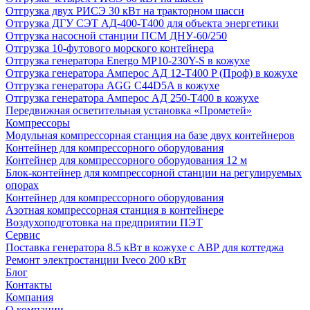
Отгрузка двух РИСЭ 30 кВт на тракторном шасси
Отгрузка ДГУ СЭТ АД-400-Т400 для объекта энергетики
Отгрузка насосной станции ПСМ ДНУ-60/250
Отгрузка 10-футового морского контейнера
Отгрузка генератора Energo MP10-230Y-S в кожухе
Отгрузка генератора Амперос АД 12-Т400 P (Проф) в кожухе
Отгрузка генератора AGG C44D5A в кожухе
Отгрузка генератора Амперос АД 250-Т400 в кожухе
Передвижная осветительная установка «Прометей»
Компрессоры
Модульная компрессорная станция на базе двух контейнеров
Контейнер для компрессорного оборудования
Контейнер для компрессорного оборудования 12 м
Блок-контейнер для компрессорной станции на регулируемых
опорах
Контейнер для компрессорного оборудования
Азотная компрессорная станция в контейнере
Воздухоподготовка на предприятии ПЭТ
Сервис
Поставка генератора 8.5 кВт в кожухе с АВР для коттеджа
Ремонт электростанции Iveco 200 кВт
Блог
Контакты
Компания
О компании