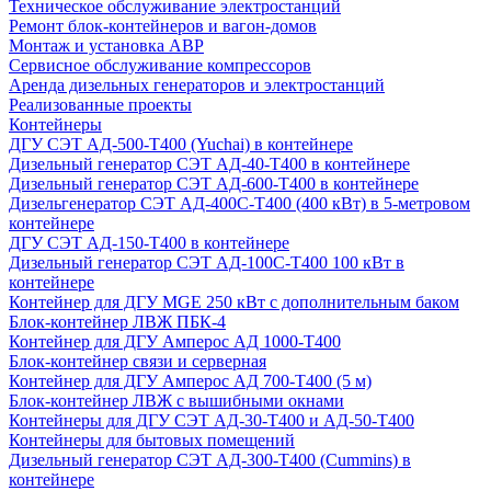
Техническое обслуживание электростанций
Ремонт блок-контейнеров и вагон-домов
Монтаж и установка АВР
Сервисное обслуживание компрессоров
Аренда дизельных генераторов и электростанций
Реализованные проекты
Контейнеры
ДГУ СЭТ АД-500-Т400 (Yuchai) в контейнере
Дизельный генератор СЭТ АД-40-Т400 в контейнере
Дизельный генератор СЭТ АД-600-Т400 в контейнере
Дизельгенератор СЭТ АД-400С-Т400 (400 кВт) в 5-метровом
контейнере
ДГУ СЭТ АД-150-Т400 в контейнере
Дизельный генератор СЭТ АД-100С-Т400 100 кВт в
контейнере
Контейнер для ДГУ MGE 250 кВт с дополнительным баком
Блок-контейнер ЛВЖ ПБК-4
Контейнер для ДГУ Амперос АД 1000-Т400
Блок-контейнер связи и серверная
Контейнер для ДГУ Амперос АД 700-Т400 (5 м)
Блок-контейнер ЛВЖ с вышибными окнами
Контейнеры для ДГУ СЭТ АД-30-Т400 и АД-50-Т400
Контейнеры для бытовых помещений
Дизельный генератор СЭТ АД-300-Т400 (Cummins) в
контейнере