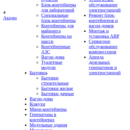
Блок-контейнеры
обслуживание
для лабораторий
электростанций
Специальные
Ремонт блок-
Акции
блок-контейнеры
контейнеров и
Контейнеры для
вагон-домов
майнинга
Монтаж и
Контейнеры на
установка АВР
шасси
Сервисное
Контейнерные
обслуживание
АЗС
компрессоров
Вагон-дома
Аренда
Туалетные
дизельных
модули
генераторов и
Бытовки
электростанций
Бытовки
строительные
Бытовки жилые
Бытовки дачные
Вагон-дома
Кожухи
Мини-контейнеры
Генераторы в
контейнерах
Модульные здания