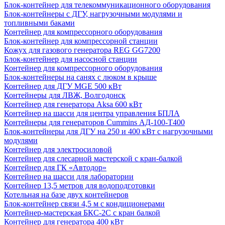
Блок-контейнер для телекоммуникационного оборудования
Блок-контейнеры с ДГУ, нагрузочными модулями и
топливными баками
Контейнер для компрессорного оборудования
Блок-контейнер для компрессорной станции
Кожух для газового генератора REG GG7200
Блок-контейнер для насосной станции
Контейнер для компрессорного оборудования
Блок-контейнеры на санях с люком в крыше
Контейнер для ДГУ MGE 500 кВт
Контейнеры для ЛВЖ, Волгодонск
Контейнер для генератора Aksa 600 кВт
Контейнер на шасси для центра управления БПЛА
Контейнеры для генераторов Cummins АД-100-Т400
Блок-контейнеры для ДГУ на 250 и 400 кВт с нагрузочными
модулями
Контейнер для электросиловой
Контейнер для слесарной мастерской с кран-балкой
Контейнер для ГК «Автодор»
Контейнер на шасси для лаборатории
Контейнер 13,5 метров для водоподготовки
Котельная на базе двух контейнеров
Блок-контейнер связи 4,5 м с кондиционерами
Контейнер-мастерская БКС-2С с кран балкой
Контейнер для генератора 400 кВт