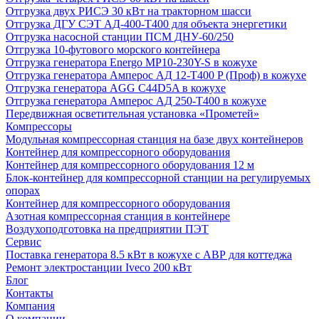
Отгрузка двух РИСЭ 30 кВт на тракторном шасси
Отгрузка ДГУ СЭТ АД-400-Т400 для объекта энергетики
Отгрузка насосной станции ПСМ ДНУ-60/250
Отгрузка 10-футового морского контейнера
Отгрузка генератора Energo MP10-230Y-S в кожухе
Отгрузка генератора Амперос АД 12-Т400 P (Проф) в кожухе
Отгрузка генератора AGG C44D5A в кожухе
Отгрузка генератора Амперос АД 250-Т400 в кожухе
Передвижная осветительная установка «Прометей»
Компрессоры
Модульная компрессорная станция на базе двух контейнеров
Контейнер для компрессорного оборудования
Контейнер для компрессорного оборудования 12 м
Блок-контейнер для компрессорной станции на регулируемых
опорах
Контейнер для компрессорного оборудования
Азотная компрессорная станция в контейнере
Воздухоподготовка на предприятии ПЭТ
Сервис
Поставка генератора 8.5 кВт в кожухе с АВР для коттеджа
Ремонт электростанции Iveco 200 кВт
Блог
Контакты
Компания
О компании