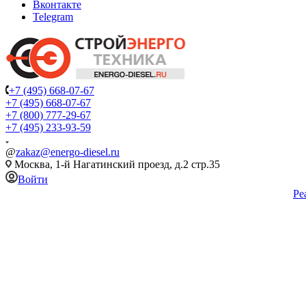
Вконтакте
Telegram
+7 (495) 668-07-67
+7 (495) 668-07-67
+7 (800) 777-29-67
+7 (495) 233-93-59
@
zakaz@energo-diesel.ru
Москва, 1-й Нагатинский проезд, д.2 стр.35
Войти
Ре