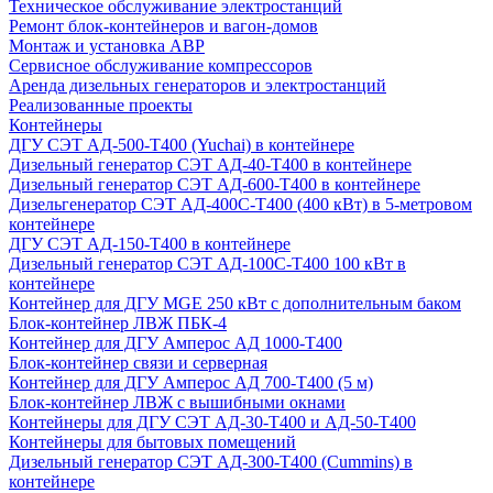
Техническое обслуживание электростанций
Ремонт блок-контейнеров и вагон-домов
Монтаж и установка АВР
Сервисное обслуживание компрессоров
Аренда дизельных генераторов и электростанций
Реализованные проекты
Контейнеры
ДГУ СЭТ АД-500-Т400 (Yuchai) в контейнере
Дизельный генератор СЭТ АД-40-Т400 в контейнере
Дизельный генератор СЭТ АД-600-Т400 в контейнере
Дизельгенератор СЭТ АД-400С-Т400 (400 кВт) в 5-метровом
контейнере
ДГУ СЭТ АД-150-Т400 в контейнере
Дизельный генератор СЭТ АД-100С-Т400 100 кВт в
контейнере
Контейнер для ДГУ MGE 250 кВт с дополнительным баком
Блок-контейнер ЛВЖ ПБК-4
Контейнер для ДГУ Амперос АД 1000-Т400
Блок-контейнер связи и серверная
Контейнер для ДГУ Амперос АД 700-Т400 (5 м)
Блок-контейнер ЛВЖ с вышибными окнами
Контейнеры для ДГУ СЭТ АД-30-Т400 и АД-50-Т400
Контейнеры для бытовых помещений
Дизельный генератор СЭТ АД-300-Т400 (Cummins) в
контейнере