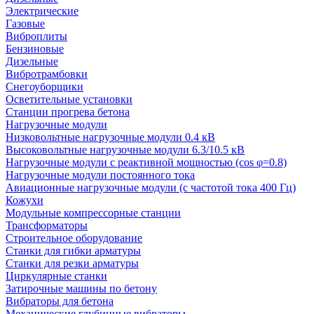
Электрические
Газовые
Виброплиты
Бензиновые
Дизельные
Вибротрамбовки
Снегоуборщики
Осветительные установки
Станции прогрева бетона
Нагрузочные модули
Низковольтные нагрузочные модули 0.4 кВ
Высоковольтные нагрузочные модули 6.3/10.5 кВ
Нагрузочные модули с реактивной мощностью (cos φ=0.8)
Нагрузочные модули постоянного тока
Авиационные нагрузочные модули (с частотой тока 400 Гц)
Кожухи
Модульные компрессорные станции
Трансформаторы
Строительное оборудование
Станки для гибки арматуры
Станки для резки арматуры
Циркулярные станки
Затирочные машины по бетону
Вибраторы для бетона
Механические глубинные вибраторы