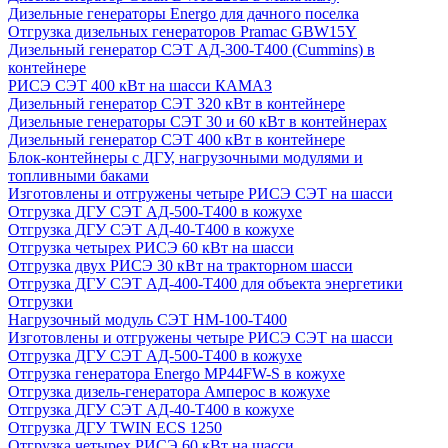
Дизельные генераторы Energo для дачного поселка
Отгрузка дизельных генераторов Pramac GВW15Y
Дизельный генератор СЭТ АД-300-Т400 (Cummins) в
контейнере
РИСЭ СЭТ 400 кВт на шасси КАМАЗ
Дизельный генератор СЭТ 320 кВт в контейнере
Дизельные генераторы СЭТ 30 и 60 кВт в контейнерах
Дизельный генератор СЭТ 400 кВт в контейнере
Блок-контейнеры с ДГУ, нагрузочными модулями и
топливными баками
Изготовлены и отгружены четыре РИСЭ СЭТ на шасси
Отгрузка ДГУ СЭТ АД-500-Т400 в кожухе
Отгрузка ДГУ СЭТ АД-40-Т400 в кожухе
Отгрузка четырех РИСЭ 60 кВт на шасси
Отгрузка двух РИСЭ 30 кВт на тракторном шасси
Отгрузка ДГУ СЭТ АД-400-Т400 для объекта энергетики
Отгрузки
Нагрузочный модуль СЭТ НМ-100-Т400
Изготовлены и отгружены четыре РИСЭ СЭТ на шасси
Отгрузка ДГУ СЭТ АД-500-Т400 в кожухе
Отгрузка генератора Energo MP44FW-S в кожухе
Отгрузка дизель-генератора Амперос в кожухе
Отгрузка ДГУ СЭТ АД-40-Т400 в кожухе
Отгрузка ДГУ TWIN ECS 1250
Отгрузка четырех РИСЭ 60 кВт на шасси