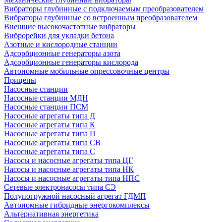
Вибраторы глубинные с подключаемым преобразователем
Вибраторы глубинные со встроенным преобразователем
Внешние высокочастотные вибраторы
Виброрейки для укладки бетона
Азотные и кислородные станции
Адсорбционные генераторы азота
Адсорбционные генераторы кислорода
Автономные мобильные опрессовочные центры
Прицепы
Насосные станции
Насосные станции МДН
Насосные станции ПСМ
Насосные агрегаты типа Д
Насосные агрегаты типа К
Насосные агрегаты типа П
Насосные агрегаты типа СВ
Насосные агрегаты типа С
Насосы и насосные агрегаты типа ЦГ
Насосы и насосные агрегаты типа НК
Насосы и насосные агрегаты типа НПС
Сетевые электронасосы типа СЭ
Полупогружной насосный агрегат ГДМП
Автономные гибридные энергокомплексы
Альтернативная энергетика