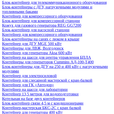
Блок-контейнер для телекоммуникационного оборудования
Блок-контейнеры с ДГУ, нагрузочными модулями и
топливными баками
Контейнер для компрессорного оборудования
Блок-контейнер для компрессорной станции
Кожух для газового генератора REG GG7200
Блок-контейнер для насосной станции
Контейнер для компрессорного оборудования
Блок-контейнеры на санях с люком в крыше
Контейнер для ДГУ MGE 500 кВт
Контейнеры для ЛВЖ, Волгодонск
Контейнер для генератора Aksa 600 кВт
Контейнер на шасси для центра управления БПЛА
Контейнеры для генераторов Cummins АД-100-Т400
Блок-контейнеры для ДГУ на 250 и 400 кВт с нагрузочными
модулями
Контейнер для электросиловой
Контейнер для слесарной мастерской с кран-балкой
Контейнер для ГК «Автодор»
Контейнер на шасси для лаборатории
Контейнер 13,5 метров для водоподготовки
Котельная на базе двух контейнеров
Блок-контейнер связи 4,5 м с кондиционерами
Контейнер-мастерская БКС-2С с кран балкой
Контейнер для генератора 400 кВт