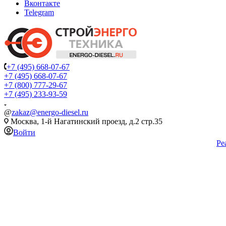
Вконтакте
Telegram
+7 (495) 668-07-67
+7 (495) 668-07-67
+7 (800) 777-29-67
+7 (495) 233-93-59
@
zakaz@energo-diesel.ru
Москва, 1-й Нагатинский проезд, д.2 стр.35
Войти
Ре