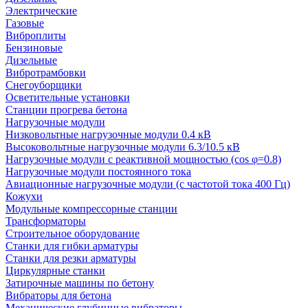
Электрические
Газовые
Виброплиты
Бензиновые
Дизельные
Вибротрамбовки
Снегоуборщики
Осветительные установки
Станции прогрева бетона
Нагрузочные модули
Низковольтные нагрузочные модули 0.4 кВ
Высоковольтные нагрузочные модули 6.3/10.5 кВ
Нагрузочные модули с реактивной мощностью (cos φ=0.8)
Нагрузочные модули постоянного тока
Авиационные нагрузочные модули (с частотой тока 400 Гц)
Кожухи
Модульные компрессорные станции
Трансформаторы
Строительное оборудование
Станки для гибки арматуры
Станки для резки арматуры
Циркулярные станки
Затирочные машины по бетону
Вибраторы для бетона
Механические глубинные вибраторы