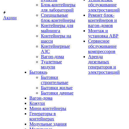
Блок-контейнеры
обслуживание
для лабораторий
электростанций
Специальные
Ремонт блок-
Акции
блок-контейнеры
контейнеров и
Контейнеры для
вагон-домов
майнинга
Монтаж и
Контейнеры на
установка АВР
шасси
Сервисное
Контейнерные
обслуживание
АЗС
компрессоров
Вагон-дома
Аренда
Туалетные
дизельных
модули
генераторов и
Бытовки
электростанций
Бытовки
строительные
Бытовки жилые
Бытовки дачные
Вагон-дома
Кожухи
Мини-контейнеры
Генераторы в
контейнерах
Модульные здания