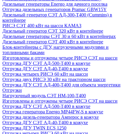
Дизельные генераторы Energo для дачного поселка
Отгрузка дизельных генераторов Pramac GВW15Y
Дизельный генератор СЭТ АД-300-Т400 (Cummins) в
контейнере
РИСЭ СЭТ 400 кВт на шасси КАМАЗ
Дизельный генератор СЭТ 320 кВт в контейнере
Дизельные генераторы СЭТ 30 и 60 кВт в контейнерах
Дизельный генератор СЭТ 400 кВт в контейнере
Блок-контейнеры с ДГУ, нагрузочными модулями и
топливными баками
Изготовлены и отгружены четыре РИСЭ СЭТ на шасси
Отгрузка ДГУ СЭТ АД-500-Т400 в кожухе
Отгрузка ДГУ СЭТ АД-40-Т400 в кожухе
Отгрузка четырех РИСЭ 60 кВт на шасси
Отгрузка двух РИСЭ 30 кВт на тракторном шасси
Отгрузка ДГУ СЭТ АД-400-Т400 для объекта энергетики
Отгрузки
Нагрузочный модуль СЭТ НМ-100-Т400
Изготовлены и отгружены четыре РИСЭ СЭТ на шасси
Отгрузка ДГУ СЭТ АД-500-Т400 в кожухе
Отгрузка генератора Energo MP44FW-S в кожухе
Отгрузка дизель-генератора Амперос в кожухе
Отгрузка ДГУ СЭТ АД-40-Т400 в кожухе
Отгрузка ДГУ TWIN ECS 1250
Отгрузка четырех РИСЭ 60 кВт на шасси