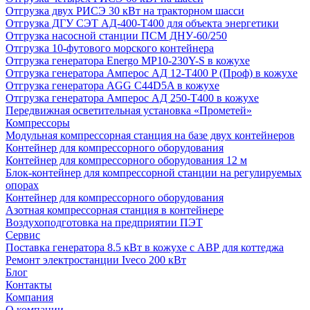
Отгрузка двух РИСЭ 30 кВт на тракторном шасси
Отгрузка ДГУ СЭТ АД-400-Т400 для объекта энергетики
Отгрузка насосной станции ПСМ ДНУ-60/250
Отгрузка 10-футового морского контейнера
Отгрузка генератора Energo MP10-230Y-S в кожухе
Отгрузка генератора Амперос АД 12-Т400 P (Проф) в кожухе
Отгрузка генератора AGG C44D5A в кожухе
Отгрузка генератора Амперос АД 250-Т400 в кожухе
Передвижная осветительная установка «Прометей»
Компрессоры
Модульная компрессорная станция на базе двух контейнеров
Контейнер для компрессорного оборудования
Контейнер для компрессорного оборудования 12 м
Блок-контейнер для компрессорной станции на регулируемых
опорах
Контейнер для компрессорного оборудования
Азотная компрессорная станция в контейнере
Воздухоподготовка на предприятии ПЭТ
Сервис
Поставка генератора 8.5 кВт в кожухе с АВР для коттеджа
Ремонт электростанции Iveco 200 кВт
Блог
Контакты
Компания
О компании