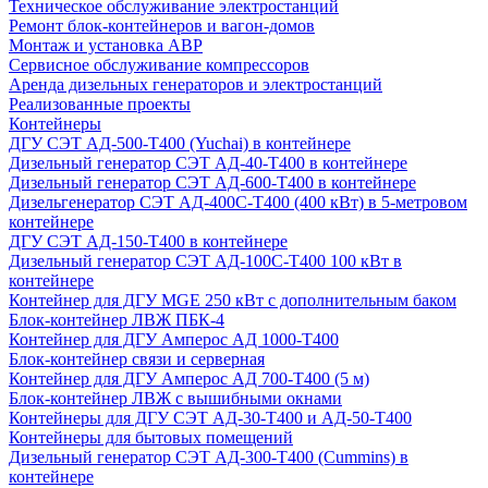
Техническое обслуживание электростанций
Ремонт блок-контейнеров и вагон-домов
Монтаж и установка АВР
Сервисное обслуживание компрессоров
Аренда дизельных генераторов и электростанций
Реализованные проекты
Контейнеры
ДГУ СЭТ АД-500-Т400 (Yuchai) в контейнере
Дизельный генератор СЭТ АД-40-Т400 в контейнере
Дизельный генератор СЭТ АД-600-Т400 в контейнере
Дизельгенератор СЭТ АД-400С-Т400 (400 кВт) в 5-метровом
контейнере
ДГУ СЭТ АД-150-Т400 в контейнере
Дизельный генератор СЭТ АД-100С-Т400 100 кВт в
контейнере
Контейнер для ДГУ MGE 250 кВт с дополнительным баком
Блок-контейнер ЛВЖ ПБК-4
Контейнер для ДГУ Амперос АД 1000-Т400
Блок-контейнер связи и серверная
Контейнер для ДГУ Амперос АД 700-Т400 (5 м)
Блок-контейнер ЛВЖ с вышибными окнами
Контейнеры для ДГУ СЭТ АД-30-Т400 и АД-50-Т400
Контейнеры для бытовых помещений
Дизельный генератор СЭТ АД-300-Т400 (Cummins) в
контейнере