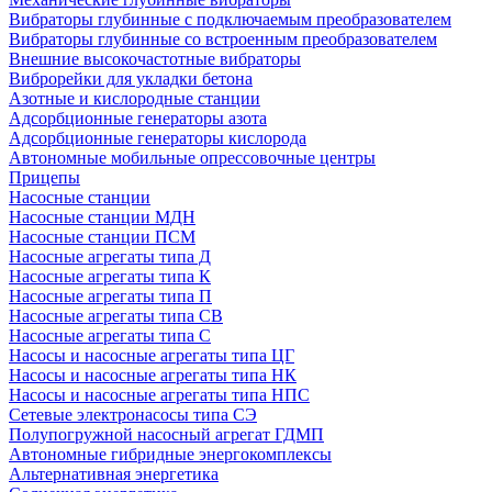
Вибраторы глубинные с подключаемым преобразователем
Вибраторы глубинные со встроенным преобразователем
Внешние высокочастотные вибраторы
Виброрейки для укладки бетона
Азотные и кислородные станции
Адсорбционные генераторы азота
Адсорбционные генераторы кислорода
Автономные мобильные опрессовочные центры
Прицепы
Насосные станции
Насосные станции МДН
Насосные станции ПСМ
Насосные агрегаты типа Д
Насосные агрегаты типа К
Насосные агрегаты типа П
Насосные агрегаты типа СВ
Насосные агрегаты типа С
Насосы и насосные агрегаты типа ЦГ
Насосы и насосные агрегаты типа НК
Насосы и насосные агрегаты типа НПС
Сетевые электронасосы типа СЭ
Полупогружной насосный агрегат ГДМП
Автономные гибридные энергокомплексы
Альтернативная энергетика