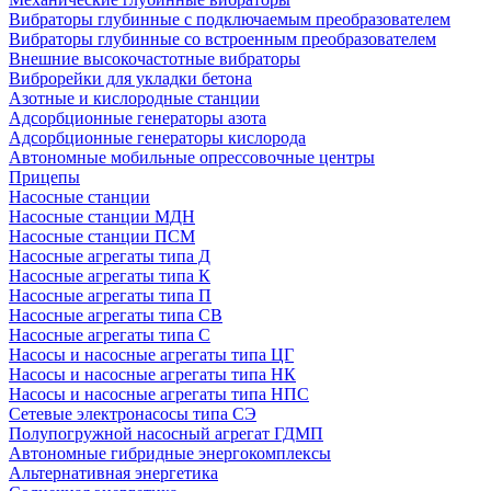
Вибраторы глубинные с подключаемым преобразователем
Вибраторы глубинные со встроенным преобразователем
Внешние высокочастотные вибраторы
Виброрейки для укладки бетона
Азотные и кислородные станции
Адсорбционные генераторы азота
Адсорбционные генераторы кислорода
Автономные мобильные опрессовочные центры
Прицепы
Насосные станции
Насосные станции МДН
Насосные станции ПСМ
Насосные агрегаты типа Д
Насосные агрегаты типа К
Насосные агрегаты типа П
Насосные агрегаты типа СВ
Насосные агрегаты типа С
Насосы и насосные агрегаты типа ЦГ
Насосы и насосные агрегаты типа НК
Насосы и насосные агрегаты типа НПС
Сетевые электронасосы типа СЭ
Полупогружной насосный агрегат ГДМП
Автономные гибридные энергокомплексы
Альтернативная энергетика