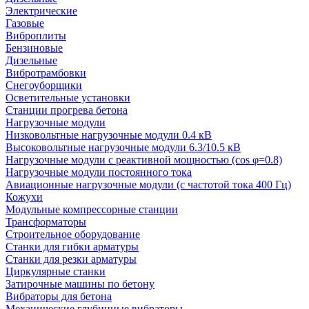
Электрические
Газовые
Виброплиты
Бензиновые
Дизельные
Вибротрамбовки
Снегоуборщики
Осветительные установки
Станции прогрева бетона
Нагрузочные модули
Низковольтные нагрузочные модули 0.4 кВ
Высоковольтные нагрузочные модули 6.3/10.5 кВ
Нагрузочные модули с реактивной мощностью (cos φ=0.8)
Нагрузочные модули постоянного тока
Авиационные нагрузочные модули (с частотой тока 400 Гц)
Кожухи
Модульные компрессорные станции
Трансформаторы
Строительное оборудование
Станки для гибки арматуры
Станки для резки арматуры
Циркулярные станки
Затирочные машины по бетону
Вибраторы для бетона
Механические глубинные вибраторы