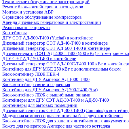
Техническое обслуживание электростанций
Ремонт блок-контейнеров и вагон-домов
Монтаж и установка АВР
Сервисное обслуживание компрессоров
Аренда дизельных генераторов и электростанций
Реализованные проекты
Контейнеры
ДГУ СЭТ АД-500-Т400 (Yuchai) в контейнере
Дизельный генератор СЭТ АД-40-Т400 в контейнере
Дизельный генератор СЭТ АД-600-Т400 в контейнере
Дизельгенератор СЭТ АД-400С-Т400 (400 кВт) в 5-метровом к
ДГУ СЭТ АД-150-Т400 в контейнере
Дизельный генератор СЭТ АД-100С-Т400 100 кВт в контейнер
Контейнер для ДГУ MGE 250 кВт с дополнительным баком
Блок-контейнер ЛВЖ ПБК-4
Контейнер для ДГУ Амперос АД 1000-Т400
Блок-контейнер связи и серверная
Контейнер для ДГУ Амперос АД 700-Т400 (5 м)
Блок-контейнер ЛВЖ с вышибными окнами
Контейнеры для ДГУ СЭТ АД-30-Т400 и АД-50-Т400
Контейнеры для бытовых помещений
Дизельный генератор СЭТ АД-300-Т400 (Cummins) в контейне
Модульная компрессорная станция на базе двух контейнеров
Блок-контейнер ЛВЖ для хранения литий-ионных аккумулятор
Кожух для генератора Амперос для частного коттеджа