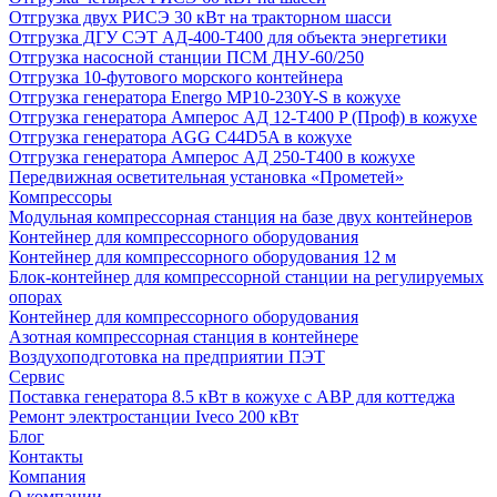
Отгрузка двух РИСЭ 30 кВт на тракторном шасси
Отгрузка ДГУ СЭТ АД-400-Т400 для объекта энергетики
Отгрузка насосной станции ПСМ ДНУ-60/250
Отгрузка 10-футового морского контейнера
Отгрузка генератора Energo MP10-230Y-S в кожухе
Отгрузка генератора Амперос АД 12-Т400 P (Проф) в кожухе
Отгрузка генератора AGG C44D5A в кожухе
Отгрузка генератора Амперос АД 250-Т400 в кожухе
Передвижная осветительная установка «Прометей»
Компрессоры
Модульная компрессорная станция на базе двух контейнеров
Контейнер для компрессорного оборудования
Контейнер для компрессорного оборудования 12 м
Блок-контейнер для компрессорной станции на регулируемых
опорах
Контейнер для компрессорного оборудования
Азотная компрессорная станция в контейнере
Воздухоподготовка на предприятии ПЭТ
Сервис
Поставка генератора 8.5 кВт в кожухе с АВР для коттеджа
Ремонт электростанции Iveco 200 кВт
Блог
Контакты
Компания
О компании