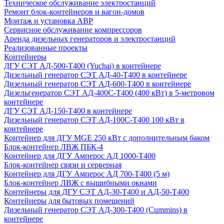
Техническое обслуживание электростанций
Ремонт блок-контейнеров и вагон-домов
Монтаж и установка АВР
Сервисное обслуживание компрессоров
Аренда дизельных генераторов и электростанций
Реализованные проекты
Контейнеры
ДГУ СЭТ АД-500-Т400 (Yuchai) в контейнере
Дизельный генератор СЭТ АД-40-Т400 в контейнере
Дизельный генератор СЭТ АД-600-Т400 в контейнере
Дизельгенератор СЭТ АД-400С-Т400 (400 кВт) в 5-метровом
контейнере
ДГУ СЭТ АД-150-Т400 в контейнере
Дизельный генератор СЭТ АД-100С-Т400 100 кВт в
контейнере
Контейнер для ДГУ MGE 250 кВт с дополнительным баком
Блок-контейнер ЛВЖ ПБК-4
Контейнер для ДГУ Амперос АД 1000-Т400
Блок-контейнер связи и серверная
Контейнер для ДГУ Амперос АД 700-Т400 (5 м)
Блок-контейнер ЛВЖ с вышибными окнами
Контейнеры для ДГУ СЭТ АД-30-Т400 и АД-50-Т400
Контейнеры для бытовых помещений
Дизельный генератор СЭТ АД-300-Т400 (Cummins) в
контейнере