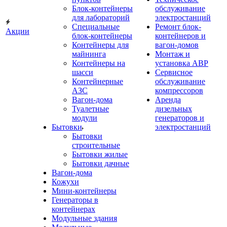
Блок-контейнеры
обслуживание
для лабораторий
электростанций
Специальные
Ремонт блок-
Акции
блок-контейнеры
контейнеров и
Контейнеры для
вагон-домов
майнинга
Монтаж и
Контейнеры на
установка АВР
шасси
Сервисное
Контейнерные
обслуживание
АЗС
компрессоров
Вагон-дома
Аренда
Туалетные
дизельных
модули
генераторов и
Бытовки
электростанций
Бытовки
строительные
Бытовки жилые
Бытовки дачные
Вагон-дома
Кожухи
Мини-контейнеры
Генераторы в
контейнерах
Модульные здания