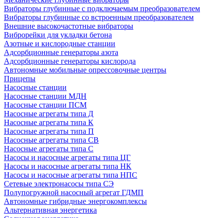
Вибраторы глубинные с подключаемым преобразователем
Вибраторы глубинные со встроенным преобразователем
Внешние высокочастотные вибраторы
Виброрейки для укладки бетона
Азотные и кислородные станции
Адсорбционные генераторы азота
Адсорбционные генераторы кислорода
Автономные мобильные опрессовочные центры
Прицепы
Насосные станции
Насосные станции МДН
Насосные станции ПСМ
Насосные агрегаты типа Д
Насосные агрегаты типа К
Насосные агрегаты типа П
Насосные агрегаты типа СВ
Насосные агрегаты типа С
Насосы и насосные агрегаты типа ЦГ
Насосы и насосные агрегаты типа НК
Насосы и насосные агрегаты типа НПС
Сетевые электронасосы типа СЭ
Полупогружной насосный агрегат ГДМП
Автономные гибридные энергокомплексы
Альтернативная энергетика