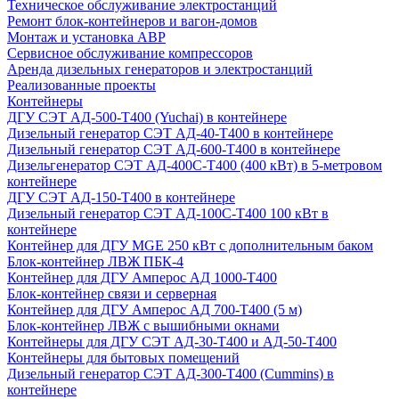
Техническое обслуживание электростанций
Ремонт блок-контейнеров и вагон-домов
Монтаж и установка АВР
Сервисное обслуживание компрессоров
Аренда дизельных генераторов и электростанций
Реализованные проекты
Контейнеры
ДГУ СЭТ АД-500-Т400 (Yuchai) в контейнере
Дизельный генератор СЭТ АД-40-Т400 в контейнере
Дизельный генератор СЭТ АД-600-Т400 в контейнере
Дизельгенератор СЭТ АД-400С-Т400 (400 кВт) в 5-метровом
контейнере
ДГУ СЭТ АД-150-Т400 в контейнере
Дизельный генератор СЭТ АД-100С-Т400 100 кВт в
контейнере
Контейнер для ДГУ MGE 250 кВт с дополнительным баком
Блок-контейнер ЛВЖ ПБК-4
Контейнер для ДГУ Амперос АД 1000-Т400
Блок-контейнер связи и серверная
Контейнер для ДГУ Амперос АД 700-Т400 (5 м)
Блок-контейнер ЛВЖ с вышибными окнами
Контейнеры для ДГУ СЭТ АД-30-Т400 и АД-50-Т400
Контейнеры для бытовых помещений
Дизельный генератор СЭТ АД-300-Т400 (Cummins) в
контейнере