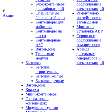
Блок-контейнеры
обслуживание
для лабораторий
электростанций
Специальные
Ремонт блок-
Акции
блок-контейнеры
контейнеров и
Контейнеры для
вагон-домов
майнинга
Монтаж и
Контейнеры на
установка АВР
шасси
Сервисное
Контейнерные
обслуживание
АЗС
компрессоров
Вагон-дома
Аренда
Туалетные
дизельных
модули
генераторов и
Бытовки
электростанций
Бытовки
строительные
Бытовки жилые
Бытовки дачные
Вагон-дома
Кожухи
Мини-контейнеры
Генераторы в
контейнерах
Модульные здания