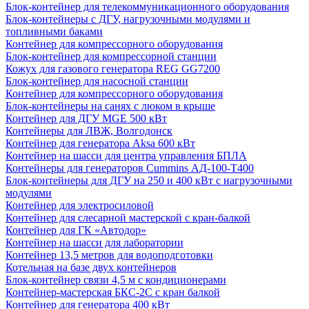
Блок-контейнер для телекоммуникационного оборудования
Блок-контейнеры с ДГУ, нагрузочными модулями и
топливными баками
Контейнер для компрессорного оборудования
Блок-контейнер для компрессорной станции
Кожух для газового генератора REG GG7200
Блок-контейнер для насосной станции
Контейнер для компрессорного оборудования
Блок-контейнеры на санях с люком в крыше
Контейнер для ДГУ MGE 500 кВт
Контейнеры для ЛВЖ, Волгодонск
Контейнер для генератора Aksa 600 кВт
Контейнер на шасси для центра управления БПЛА
Контейнеры для генераторов Cummins АД-100-Т400
Блок-контейнеры для ДГУ на 250 и 400 кВт с нагрузочными
модулями
Контейнер для электросиловой
Контейнер для слесарной мастерской с кран-балкой
Контейнер для ГК «Автодор»
Контейнер на шасси для лаборатории
Контейнер 13,5 метров для водоподготовки
Котельная на базе двух контейнеров
Блок-контейнер связи 4,5 м с кондиционерами
Контейнер-мастерская БКС-2С с кран балкой
Контейнер для генератора 400 кВт