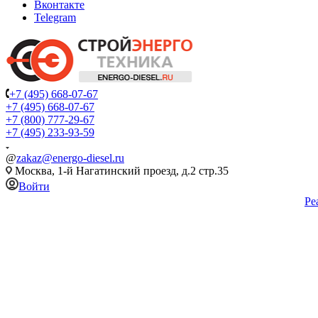
Вконтакте
Telegram
+7 (495) 668-07-67
+7 (495) 668-07-67
+7 (800) 777-29-67
+7 (495) 233-93-59
@
zakaz@energo-diesel.ru
Москва, 1-й Нагатинский проезд, д.2 стр.35
Войти
Ре