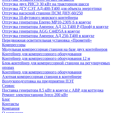
Отгрузка двух РИСЭ 30 кВт на тракторном шасси
Отгрузка ДГУ СЭТ АД-400-Т400 для объекта энергетики
Отгрузка насосной станции ПСМ ДНУ-60/250
Отгрузка 10-футового морского контейнера
Отгрузка генератора Energo MP10-230Y-S в кожухе
Отгрузка генератора Амперос АД 12-Т400 P (Проф) в кожухе
Отгрузка генератора AGG C44D5A в кожухе
Отгрузка генератора Амперос АД 250-Т400 в кожухе
Передвижная осветительная установка «Прометей»
Компрессоры
Модульная компрессорная станция на базе двух контейнеров
Контейнер для компрессорного оборудования
Контейнер для компрессорного оборудования 12 м
Блок-контейнер для компрессорной станции на регулируемых
опорах
Контейнер для компрессорного оборудования
Азотная компрессорная станция в контейнере
Воздухоподготовка на предприятии ПЭТ
Сервис
Поставка генератора 8.5 кВт в кожухе с АВР для коттеджа
Ремонт электростанции Iveco 200 кВт
Блог
Контакты
Компания
О компании