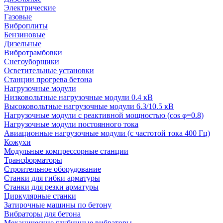
Электрические
Газовые
Виброплиты
Бензиновые
Дизельные
Вибротрамбовки
Снегоуборщики
Осветительные установки
Станции прогрева бетона
Нагрузочные модули
Низковольтные нагрузочные модули 0.4 кВ
Высоковольтные нагрузочные модули 6.3/10.5 кВ
Нагрузочные модули с реактивной мощностью (cos φ=0.8)
Нагрузочные модули постоянного тока
Авиационные нагрузочные модули (с частотой тока 400 Гц)
Кожухи
Модульные компрессорные станции
Трансформаторы
Строительное оборудование
Станки для гибки арматуры
Станки для резки арматуры
Циркулярные станки
Затирочные машины по бетону
Вибраторы для бетона
Механические глубинные вибраторы