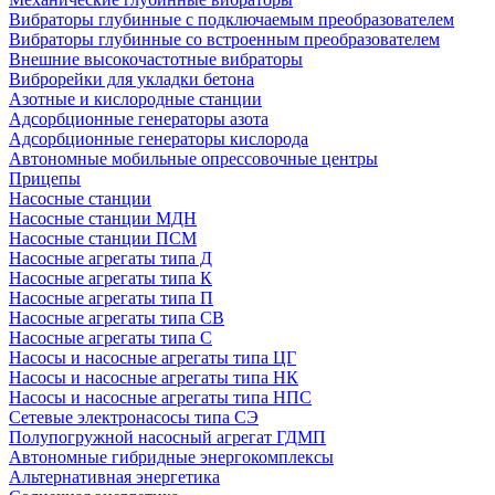
Вибраторы глубинные с подключаемым преобразователем
Вибраторы глубинные со встроенным преобразователем
Внешние высокочастотные вибраторы
Виброрейки для укладки бетона
Азотные и кислородные станции
Адсорбционные генераторы азота
Адсорбционные генераторы кислорода
Автономные мобильные опрессовочные центры
Прицепы
Насосные станции
Насосные станции МДН
Насосные станции ПСМ
Насосные агрегаты типа Д
Насосные агрегаты типа К
Насосные агрегаты типа П
Насосные агрегаты типа СВ
Насосные агрегаты типа С
Насосы и насосные агрегаты типа ЦГ
Насосы и насосные агрегаты типа НК
Насосы и насосные агрегаты типа НПС
Сетевые электронасосы типа СЭ
Полупогружной насосный агрегат ГДМП
Автономные гибридные энергокомплексы
Альтернативная энергетика