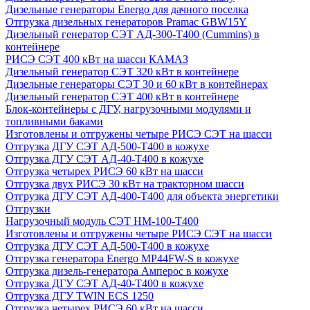
Дизельные генераторы Energo для дачного поселка
Отгрузка дизельных генераторов Pramac GВW15Y
Дизельный генератор СЭТ АД-300-Т400 (Cummins) в
контейнере
РИСЭ СЭТ 400 кВт на шасси КАМАЗ
Дизельный генератор СЭТ 320 кВт в контейнере
Дизельные генераторы СЭТ 30 и 60 кВт в контейнерах
Дизельный генератор СЭТ 400 кВт в контейнере
Блок-контейнеры с ДГУ, нагрузочными модулями и
топливными баками
Изготовлены и отгружены четыре РИСЭ СЭТ на шасси
Отгрузка ДГУ СЭТ АД-500-Т400 в кожухе
Отгрузка ДГУ СЭТ АД-40-Т400 в кожухе
Отгрузка четырех РИСЭ 60 кВт на шасси
Отгрузка двух РИСЭ 30 кВт на тракторном шасси
Отгрузка ДГУ СЭТ АД-400-Т400 для объекта энергетики
Отгрузки
Нагрузочный модуль СЭТ НМ-100-Т400
Изготовлены и отгружены четыре РИСЭ СЭТ на шасси
Отгрузка ДГУ СЭТ АД-500-Т400 в кожухе
Отгрузка генератора Energo MP44FW-S в кожухе
Отгрузка дизель-генератора Амперос в кожухе
Отгрузка ДГУ СЭТ АД-40-Т400 в кожухе
Отгрузка ДГУ TWIN ECS 1250
Отгрузка четырех РИСЭ 60 кВт на шасси