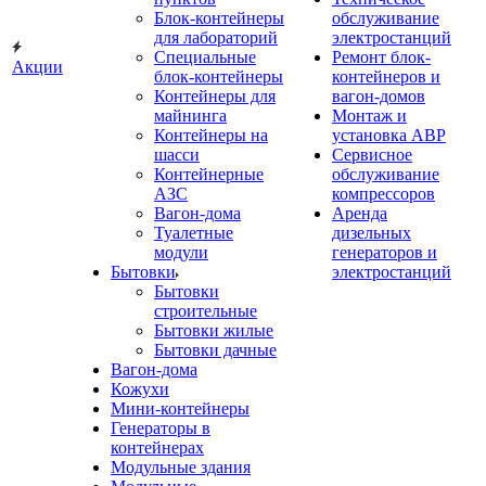
Блок-контейнеры
обслуживание
для лабораторий
электростанций
Специальные
Ремонт блок-
Акции
блок-контейнеры
контейнеров и
Контейнеры для
вагон-домов
майнинга
Монтаж и
Контейнеры на
установка АВР
шасси
Сервисное
Контейнерные
обслуживание
АЗС
компрессоров
Вагон-дома
Аренда
Туалетные
дизельных
модули
генераторов и
Бытовки
электростанций
Бытовки
строительные
Бытовки жилые
Бытовки дачные
Вагон-дома
Кожухи
Мини-контейнеры
Генераторы в
контейнерах
Модульные здания