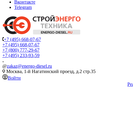
Вконтакте
Telegram
+7 (495) 668-07-67
+7 (495) 668-07-67
+7 (800) 777-29-67
+7 (495) 233-93-59
@
zakaz@energo-diesel.ru
Москва, 1-й Нагатинский проезд, д.2 стр.35
Войти
Ре