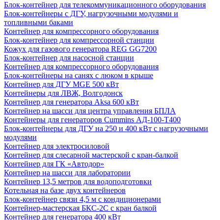
Блок-контейнер для телекоммуникационного оборудования
Блок-контейнеры с ДГУ, нагрузочными модулями и
топливными баками
Контейнер для компрессорного оборудования
Блок-контейнер для компрессорной станции
Кожух для газового генератора REG GG7200
Блок-контейнер для насосной станции
Контейнер для компрессорного оборудования
Блок-контейнеры на санях с люком в крыше
Контейнер для ДГУ MGE 500 кВт
Контейнеры для ЛВЖ, Волгодонск
Контейнер для генератора Aksa 600 кВт
Контейнер на шасси для центра управления БПЛА
Контейнеры для генераторов Cummins АД-100-Т400
Блок-контейнеры для ДГУ на 250 и 400 кВт с нагрузочными
модулями
Контейнер для электросиловой
Контейнер для слесарной мастерской с кран-балкой
Контейнер для ГК «Автодор»
Контейнер на шасси для лаборатории
Контейнер 13,5 метров для водоподготовки
Котельная на базе двух контейнеров
Блок-контейнер связи 4,5 м с кондиционерами
Контейнер-мастерская БКС-2С с кран балкой
Контейнер для генератора 400 кВт