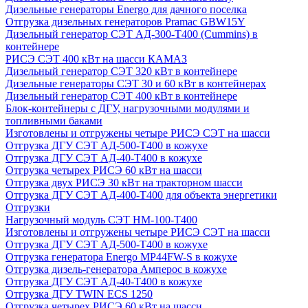
Дизельные генераторы Energo для дачного поселка
Отгрузка дизельных генераторов Pramac GВW15Y
Дизельный генератор СЭТ АД-300-Т400 (Cummins) в
контейнере
РИСЭ СЭТ 400 кВт на шасси КАМАЗ
Дизельный генератор СЭТ 320 кВт в контейнере
Дизельные генераторы СЭТ 30 и 60 кВт в контейнерах
Дизельный генератор СЭТ 400 кВт в контейнере
Блок-контейнеры с ДГУ, нагрузочными модулями и
топливными баками
Изготовлены и отгружены четыре РИСЭ СЭТ на шасси
Отгрузка ДГУ СЭТ АД-500-Т400 в кожухе
Отгрузка ДГУ СЭТ АД-40-Т400 в кожухе
Отгрузка четырех РИСЭ 60 кВт на шасси
Отгрузка двух РИСЭ 30 кВт на тракторном шасси
Отгрузка ДГУ СЭТ АД-400-Т400 для объекта энергетики
Отгрузки
Нагрузочный модуль СЭТ НМ-100-Т400
Изготовлены и отгружены четыре РИСЭ СЭТ на шасси
Отгрузка ДГУ СЭТ АД-500-Т400 в кожухе
Отгрузка генератора Energo MP44FW-S в кожухе
Отгрузка дизель-генератора Амперос в кожухе
Отгрузка ДГУ СЭТ АД-40-Т400 в кожухе
Отгрузка ДГУ TWIN ECS 1250
Отгрузка четырех РИСЭ 60 кВт на шасси