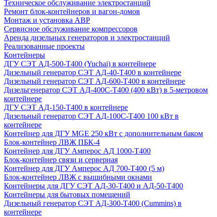
Техническое обслуживание электростанций
Ремонт блок-контейнеров и вагон-домов
Монтаж и установка АВР
Сервисное обслуживание компрессоров
Аренда дизельных генераторов и электростанций
Реализованные проекты
Контейнеры
ДГУ СЭТ АД-500-Т400 (Yuchai) в контейнере
Дизельный генератор СЭТ АД-40-Т400 в контейнере
Дизельный генератор СЭТ АД-600-Т400 в контейнере
Дизельгенератор СЭТ АД-400С-Т400 (400 кВт) в 5-метровом
контейнере
ДГУ СЭТ АД-150-Т400 в контейнере
Дизельный генератор СЭТ АД-100С-Т400 100 кВт в
контейнере
Контейнер для ДГУ MGE 250 кВт с дополнительным баком
Блок-контейнер ЛВЖ ПБК-4
Контейнер для ДГУ Амперос АД 1000-Т400
Блок-контейнер связи и серверная
Контейнер для ДГУ Амперос АД 700-Т400 (5 м)
Блок-контейнер ЛВЖ с вышибными окнами
Контейнеры для ДГУ СЭТ АД-30-Т400 и АД-50-Т400
Контейнеры для бытовых помещений
Дизельный генератор СЭТ АД-300-Т400 (Cummins) в
контейнере