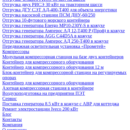
Отгрузка двух РИСЭ 30 кВт на тракторном шасси
Отгрузка ДГУ СЭТ АД-400-Т400 для объекта энергетики
Отгрузка насосной станции ПСМ ДНУ-60/250
Отгрузка 10-футового морского контейнера
Отгрузка генератора Energo MP10-230Y-S в кожухе
Отгрузка генератора Амперос АД 12-Т400 P (Проф) в кожухе
Отгрузка генератора AGG C44D5A в кожухе
Отгрузка генератора Амперос АД 250-Т400 в кожухе
Передвижная осветительная установка «Прометей»
Компрессоры
Модульная компрессорная станция на базе двух контейнеров
Контейнер для компрессорного оборудования
Контейнер для компрессорного оборудования 12 м
Блок-контейнер для компрессорной станции на регулируемых
опорах
Контейнер для компрессорного оборудования
Азотная компрессорная станция в контейнере
Воздухоподготовка на предприятии ПЭТ
Сервис
Поставка генератора 8.5 кВт в кожухе с АВР для коттеджа
Ремонт электростанции Iveco 200 кВт
Блог
Контакты
Компания
О компании