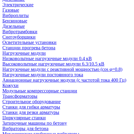
Электрические
Газовые
Виброплиты
Бензиновые
Дизельные
Вибротрамбовки
Снегоуборщики
Осветительные установки
Станции прогрева бетона
Нагрузочные модули
Низковольтные нагрузочные модули 0.4 кВ
Высоковольтные нагрузочные модули 6.3/10.5 кВ
Нагрузочные модули с реактивной мощностью (cos φ=0.8)
Нагрузочные модули постоянного тока
Авиационные нагрузочные модули (с частотой тока 400 Гц)
Кожухи
Модульные компрессорные станции
Трансформаторы
Строительное оборудование
Станки для гибки арматуры
Станки для резки арматуры
Циркулярные станки
Затирочные машины по бетону
Вибраторы для бетона
Механические глубинные вибраторы