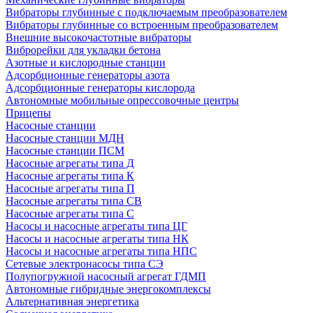
Вибраторы глубинные с подключаемым преобразователем
Вибраторы глубинные со встроенным преобразователем
Внешние высокочастотные вибраторы
Виброрейки для укладки бетона
Азотные и кислородные станции
Адсорбционные генераторы азота
Адсорбционные генераторы кислорода
Автономные мобильные опрессовочные центры
Прицепы
Насосные станции
Насосные станции МДН
Насосные станции ПСМ
Насосные агрегаты типа Д
Насосные агрегаты типа К
Насосные агрегаты типа П
Насосные агрегаты типа СВ
Насосные агрегаты типа С
Насосы и насосные агрегаты типа ЦГ
Насосы и насосные агрегаты типа НК
Насосы и насосные агрегаты типа НПС
Сетевые электронасосы типа СЭ
Полупогружной насосный агрегат ГДМП
Автономные гибридные энергокомплексы
Альтернативная энергетика